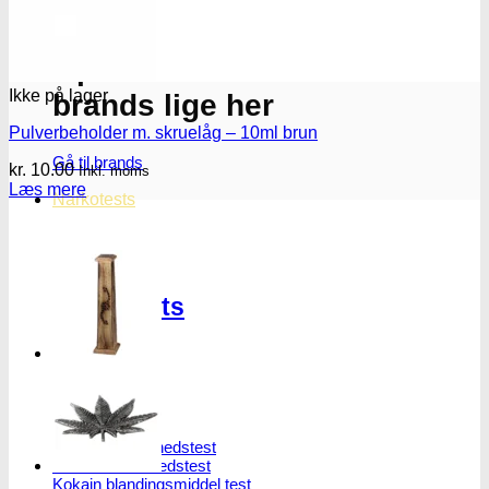
Oplev ALLe vores
Ikke på lager
brands lige her
Pulverbeholder m. skruelåg – 10ml brun
Gå til brands
kr.
10.00
Inkl. moms
Læs mere
Narkotests
Narkotests
Kokain Tests
Kokain renhedhedstest
Crack renhedhedstest
Kokain blandingsmiddel test