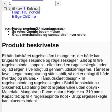
Røgelsesholder
i
Højt CBD indhold
Tilføj til kurv
Køb nu
mangotræ
Højt THC indhold
-
Billige CBD frø
Subseed.dk
antal
Hurtig levering 2-4 hverdage med
Bestil inden
kl. 16.00
og vi afsender i dag
Se vores Google bedømmelser
Gratis merchandise og cannabisfrø i hver ordre
Produkt beskrivelse
Et håndudskåret røgelsestårn i mangotræ, der både kan
bruges til røgelsespinde og røgelseskegler. Sæt op til fire
røgelsespinde i toppen – eller tænd en røgelseskegle indeni
og lad røgen sive roligt ud gennem udskæringerne. Tårnet er
lavet i ægte mangotræ og står stabilt, så det er oplagt til både
hverdag og ritualer. • Håndudskåret design • Til
røgelsespinde og røgelseskegler • Stabil konstruktion •
Sikkerhed: Lad aldrig tændt røgelse være uden opsyn •
Materiale: Mangotræ • Farve: natur • Højde: ca. 310 mm •
Kapacitet: op til 4 røgelsespinde (top) • Brug: røgelseskegle
kan placeres indeni