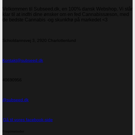
Velkommen til Subseed.dk, en 100% dansk Webshop. Vi står
klar til at indfri dine ønsker om en fed Cannabissæson, med
de bedste Cannabis -og skunkfrø på markedet <3
Schioldannsvej 3, 2920 Charlottenlund
Kontakt@subseed.dk
40690956
@subseed.dk
Gå til vores facebook-side
Fragtmetoder