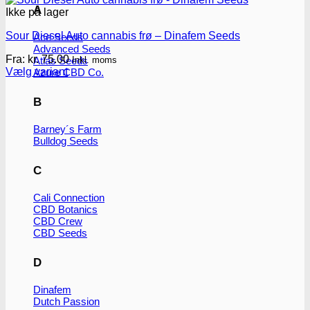
A
Ikke på lager
Sour Diesel Auto cannabis frø – Dinafem Seeds
Ace Seeds
Advanced Seeds
Fra:
kr.
75.00
Inkl. moms
Atlas Seeds
Vælg variant
Azure CBD Co.
Dette
vare
B
har
flere
Barney´s Farm
varianter.
Bulldog Seeds
Mulighederne
kan
C
vælges
på
varesiden
Cali Connection
CBD Botanics
CBD Crew
CBD Seeds
D
Dinafem
Dutch Passion