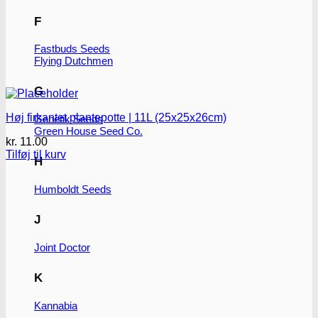
F
Fastbuds Seeds
Flying Dutchmen
G
Høj firkantet plantepotte | 11L (25x25x26cm)
Genetik Seeds
Green House Seed Co.
kr.
11.00
Tilføj til kurv
H
Humboldt Seeds
J
Joint Doctor
K
Kannabia