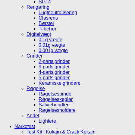
SG14
Rengøring
Lugtneutralisering
Glasrens
Børster
Tilbehør
Digitalvægt
0.1g vægte
0.01g vægte
0.001g vægte
Grinder
2-parts grinder
3-parts grinder
4-parts grinder
5-parts grinder
Keramiske grindere
Røgelse
Røgelsespinde
Røgelseskegler
Salviebundter
Røgelsesholdere
Andet
Lightere
Narkotest
Test Kit | Kokain & Crack Kokain