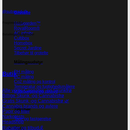
@subseed.dk
Grotelte
Herbgarden™
Fragtmetoder
RoyalRoom®
AC infinity
Betalingsmuligheder
Cultibox
Homebox
Secret Jardine
Tilbehør til grotelte
Målingsudstyr
PH måling
Butik
EC måling
Co2 måling og kontrol
Temperatur og fugtighedsmålere
Alle vores Cannabis -og Skunkfrø
Målebægere og sprays
Billige Skunk -og Cannabisfrø
Gratis Skunk -og Cannabisfrø 🌿
Cannabis brands og avlere
Tilbehør
Papir og filter
Narkotests
Tape og fastgørelse
Headshop
Rabatter og tilbud💰
Kurv