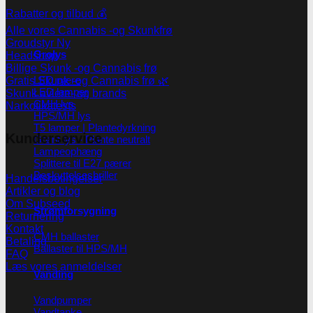
Rabatter og tilbud 💰
Alle vores Cannabis -og Skunkfrø
Groudstyr
Grolys
Headshop
Billige Skunk -og Cannabis frø
LED pære
Gratis Skunk -og Cannabis frø 🌿
LED lamper
Skunk avlere- og brands
CMH lys
Narkotikatests
HPS/MH lys
T5 lamper | Plantedyrkning
Kunderservice
Grønt lys - Plante neutralt
Lampeophæng
Splittere til E27 pærer
Beskyttelsesbriller
Handelsbetingelser
Artikler og blog
Om Subseed
Strømforsygning
Returnering
Kontakt
CMH ballaster
Betaling
Ballaster til HPS/MH
FAQ
Læs vores anmeldelser
Vanding
Vandpumper
Vandtanke