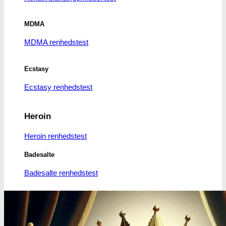
MDMA
MDMA renhedstest
Ecstasy
Ecstasy renhedstest
Heroin
Heroin renhedstest
Badesalte
Badesalte renhedstest
LSD
LSD renhedstest