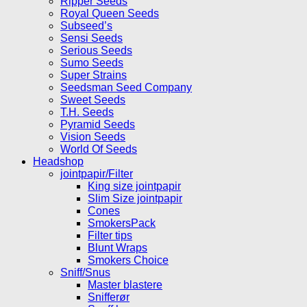
Ripper Seeds
Royal Queen Seeds
Subseed’s
Sensi Seeds
Serious Seeds
Sumo Seeds
Super Strains
Seedsman Seed Company
Sweet Seeds
T.H. Seeds
Pyramid Seeds
Vision Seeds
World Of Seeds
Headshop
jointpapir/Filter
King size jointpapir
Slim Size jointpapir
Cones
SmokersPack
Filter tips
Blunt Wraps
Smokers Choice
Sniff/Snus
Master blastere
Snifferør