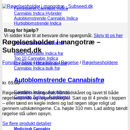
Feminiseret Cannabis Indica
Cannabis Indica Hybrider
Autoblomstrende Cannabis Indica
Hurtigblomstrende Indica
Brug for hjælp?
Vi sidder klar til at besvare dine spørgsmål.
Skriv til os her
Røgelsesholder i mangotræ –
Diverse Cannabis Indica frø
Subseed.dk
Billige Cannabis Indica frø
Top 10 Cannabis Indica
Forside
/
Shop
/
Headshop
/
Røgelse
/
Røgelsesholdere
Cannabis Indica mix-pakker
Cannabis Indica bulk frø
Autoblomstrende Cannabisfrø
kr.
69.00
Cannabis Indica - Autoblomst
Røgelsestårn i mangotræ, håndudskåret og lavet til både
Cannabis Sativa - Autoblomst
røgelsespinde og røgelseskegler. Sæt op til 4 pinde i toppen
– eller tænd en kegle indeni og lad røgen stige roligt ud
gennem udskæringerne. Ca. højde 310 mm. Lad aldrig tændt
røgelse stå uden opsyn.
Se flere produkt detaljer
Medicinsk Cannabis