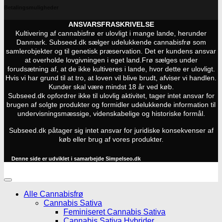
Betalingsmuligheder
ANSVARSFRASKRIVELSE
Kultivering af cannabisfrø er ulovligt i mange lande, herunder
Danmark. Subseed.dk sælger udelukkende cannabisfrø som
samlerobjekter og til genetisk præservation. Det er kundens ansvar
at overholde lovgivningen i eget land.
Frø sælges under
forudsætning af, at de ikke kultiveres i lande, hvor dette er ulovligt.
Hvis vi har grund til at tro, at loven vil blive brudt, afviser vi handlen.
Kunder skal være mindst 18 år ved køb.
Subseed.dk opfordrer ikke til ulovlig aktivitet, tager intet ansvar for
brugen af solgte produkter og formidler udelukkende information til
undervisningsmæssige, videnskabelige og historiske formål.
Subseed.dk påtager sig intet ansvar for juridiske konsekvenser af
køb eller brug af vores produkter.
Denne side er udviklet i samarbejde
Simpelseo.dk
Alle Cannabisfrø
Cannabis Sativa
Feminiseret Cannabis Sativa
Cannabis Sativa Hybrider