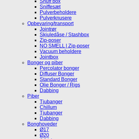
Snuff box
Sniffesæt
Pulverbeholdere
Pulverknusere
Opbevaring/transport
Jointrør
Skjuledåse / Stashbox
Zip-poser
NO SMELL | Zip-poser
Vacuum beholdere
Jointbox
Bonger og piber
Percolator bonger
Diffuser Bonger
Standard Bonger
Olie Bonger / Rigs
Dabbing
Piber
Tjubanger
Chillum
Tjubanger
Dabbing
Bonghoveder
Ø17
Ø20