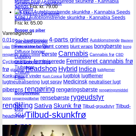
Mataro Blue | Feminiserede skunkfrø - Kannabia
Skulekasser / Stashbox
Seeds
Fra:
kr.
79.00
Zip-poser
NO SMELL | Zip-poser
Kritic | Autoblomstrende skunkfrø - Kannabia Seeds
Jointbox
Fra:
kr.
65.00
Bonger og piber
Varenøgleord
4-parts grinder
0.01g
Autoblomstrende
2-parts grinder
Standard Bonger
0.1g
Blastere
Blunt cones
bongbørste
Percolator bonger
blunt wraps
Blastere i metal
bong
i glas
Diffusor bonger
Cannabis
børste
Cannabis frø
rengøring
CBD
Bulldog seeds
Dabbing
Feminiseret cannabis frø
feminiserede
Cyclone Blunts
Olie Bonger / Rigs
Tjubanger
headshop
Hybrid
Indica
frø
glasrens
kalkfjerner
Chillum
lugtblok
lugtfjerner
Konkurrence vinder
Kush Conical
Piber
Medicinsk
lugtneutralisering
lugt spray
neutraliser lugt
rengøring
piberens
rengøringsbørste
rengøringsmiddel
Bonghoveder
rygeudstyr
rensebørste
bong
rengøringstilbehør
rengøring
Ø17
Sativa
Skunk frø
Tilbud-
Tilbud-groudstyr
Ø20
Tilbud-skunkfrø
SG14
headshop
Sniff & Snus