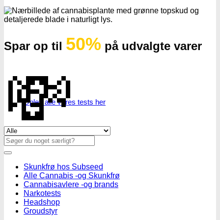
50%
Spar op til
på udvalgte varer
💸
Oplev alle vores tests her
Se alle tilbud her
Søg
efter:
Skunkfrø hos Subseed
Alle Cannabis -og Skunkfrø
Cannabisavlere -og brands
Narkotests
Headshop
Groudstyr