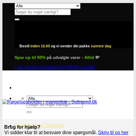
Fortsæt
til
Søg
indhold
efter:
Bestil
inden 16.00
og vi sender din pakke
samme dag
Spar op til 50%
på udvalgte varer -
Altid
💸
Læs vores anmeldelser
Gå til rabatter
Søg
efter:
Skunkfrø hos Subseed
Brug for hjælp?
Vi sidder klar til at besvare dine spørgsmål.
Skriv til os her