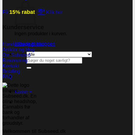
💸
15% rabat
Få
Klik her
Kunderservice
Ingen produkter i kurven.
Tilbage til shoppen
Handelsbetingelser
Artikler og blog
Om Subseed
Søg
Returnering
efter:
Kontakt
Betaling
FAQ
Kasse
+
Velkommen til Subseed.dk