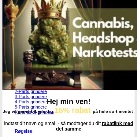
Master blastere
Snuff Box
Snifferør
Sniffesæt
Pulverbeholdere
Pulverknusere
Digital vægte
0,1g vægte
0,01g vægte
0,001g vægte
Grindere
2-Parts grindere
3-Parts grindere
Hej min ven!
4-Parts grindere
5-Parts grindere
15% rabat
Jeg vil gerne tilbyde dig
på hele sortimentet
Keramiske grindere
Indtast dit navn og email - så modtager du dit
rabatlink med
det samme
Røgelse