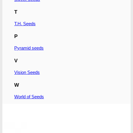
T
T.H. Seeds
P
Pyramid seeds
V
Vision Seeds
W
World of Seeds