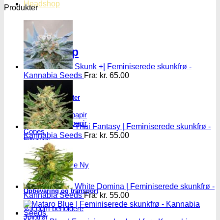
Headshop
Produkter
Headshop
Skunk +| Feminiserede skunkfrø -
Kannabia Seeds
Fra:
kr.
65.00
Jointpapir og filter
King Size Jointpapir
Slim Size Jointpapir
Thai Fantasy | Feminiserede skunkfrø -
Cones
Kannabia Seeds
Fra:
kr.
55.00
Filtertips
Blunt wraps
SmokersPack
Smokers Choice
White Domina | Feminiserede skunkfrø -
Opbevaring og transport
Kannabia Seeds
Fra:
kr.
55.00
Vacuum beholdere
Jointrør