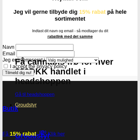
Jeg vil gerne tilbyde dig
15% rabat
på hele
sortimentet
Indtast dit navn og email - så modtager du dit
rabatlink med det samme
Navn
Email
Få cannabis frø for hver
Jeg er interreseret i
I accept the privacy policy
200DKK handlet i
headshoppen
Gå til headshoppen
Groudstyr
Butik
💸
15% rabat
Få
Klik her
Groudstyr