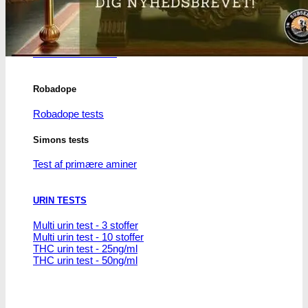
THC/Cannabinoider
THC test
Cannabinoider test
Robadope
Robadope tests
Simons tests
Test af primære aminer
URIN TESTS
Multi urin test - 3 stoffer
Multi urin test - 10 stoffer
THC urin test - 25ng/ml
THC urin test - 50ng/ml