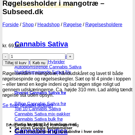
Røgelsesholder i mangotræ –
Alle Cannabis -og Skunkfrø
Subseed.dk
Forside
/
Shop
/
Headshop
/
Røgelse
/
Røgelsesholdere
Cannabis Sativa
kr.
69.00
Røgelsesholder
Feminiseret Cannabis Sativa
i
Cannabis Sativa Hybrider
Tilføj til kurv
Køb nu
mangotræ
Autoblomstrende Cannabis Sativa
-
Hurtigblomstrende Sativa
Røgelsestårn i mangotræ, håndudskåret og lavet til både
Subseed.dk
røgelsespinde og røgelseskegler. Sæt op til 4 pinde i toppen
antal
– eller tænd en kegle indeni og lad røgen stige roligt ud
gennem udskæringerne. Ca. højde 310 mm. Lad aldrig tændt
Diverse Cannabis Sativa frø
røgelse stå uden opsyn.
Billige Cannabis Sativa frø
Se flere produkt detaljer
Top 10 Cannabis Sativa
Cannabis Sativa mix-pakker
Cannabis Sativa bulk frø
Hurtig levering 2-4 hverdage med
Bestil inden
kl. 16.00
og vi afsender i dag
Se vores Google bedømmelser
Cannabis Indica
Gratis merchandise og cannabisfrø i hver ordre