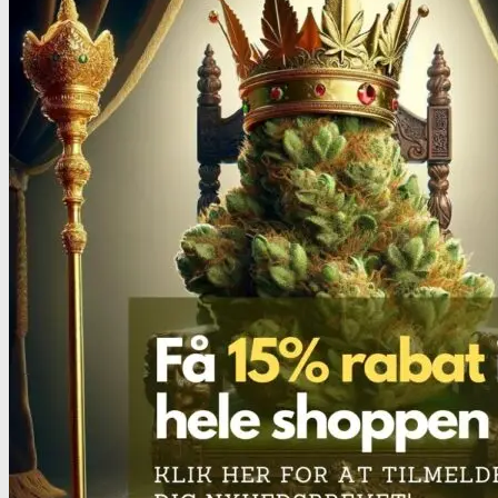
Benzodiazepiner
Benzoer renhedstest
GHB/Hætter
GHB/Hætter renhedstest
Ketamin
Ketamin renhedstest
MCPP
MCPP test
Opiater
Opiater renhedstest