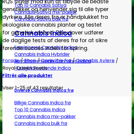
RQS sigter mod kun at tilbyde de bedste
Top 10 Cannabis Sativa
genetikker og henvender sig til alle typer
Cannabis Sativa mix-pakker
dyrkere. Alle deres frø er håndplukket fra
Cannabis Sativa bulk frø
økologiske cannabis planter og testet
Cannabis Indica
for genetisk renhed. Derudover udfører
de daglige tests af deres frø for at sikre
Feminiseret Cannabis Indica
førende succes inden for spiring.
Cannabis Indica Hybrider
Forside
/
Shop
/
Cannabis frø
/
Cannabis Avlere
/
Autoblomstrende Cannabis Indica
Royal Queen Seeds
Hurtigblomstrende Indica
Filtrér alle produkter
Viser 1–25 af 43 resultater
Diverse Cannabis Indica frø
Billige Cannabis Indica frø
Top 10 Cannabis Indica
Cannabis Indica mix-pakker
Cannabis Indica bulk frø