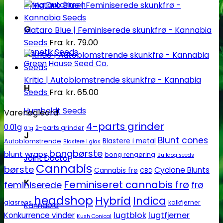
Flying Dutchmen
G
Mataro Blue | Feminiserede skunkfrø - Kannabia
Seeds
Fra:
kr.
79.00
Genetik Seeds
Green House Seed Co.
Kritic | Autoblomstrende skunkfrø - Kannabia
H
Seeds
Fra:
kr.
65.00
Humboldt Seeds
Varenøgleord
4-parts grinder
0.01g
2-parts grinder
0.1g
J
Blunt cones
Autoblomstrende
Blastere i metal
Blastere i glas
bongbørste
blunt wraps
bong rengøring
Bulldog seeds
Joint Doctor
Cannabis
børste
Cyclone Blunts
Cannabis frø
CBD
K
Feminiseret cannabis frø
feminiserede
frø
headshop
Hybrid
Indica
glasrens
kalkfjerner
Kannabia
lugtblok
lugtfjerner
Konkurrence vinder
Kush Conical