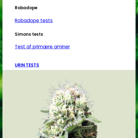
varesiden
Robadope
Robadope tests
Simons tests
Test af primære aminer
URIN TESTS
Multi urin test - 3 stoffer
Multi urin test - 10 stoffer
THC urin test - 25ng/ml
THC urin test - 50ng/ml