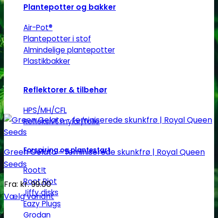
varesiden
Plantepotter og bakker
Air-Pot®
Plantepotter i stof
Almindelige plantepotter
Plastikbakker
Reflektorer & tilbehør
HPS/MH/CFL
Refleksivt mylar/folie
Forspiring og plantestart
Green Gelato – feminiserede skunkfrø | Royal Queen
Seeds
Root!t
Root Riot
Fra:
kr.
99.00
Jiffy disks
Vælg variant
Eazy Plugs
Dette
Grodan