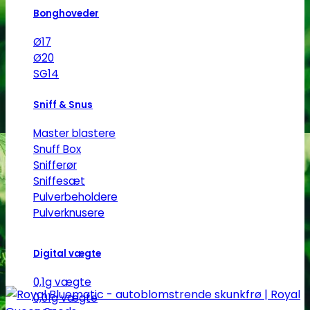
har
Bonghoveder
flere
Ø17
varianter.
Ø20
Mulighederne
SG14
kan
vælges
Sniff & Snus
på
varesiden
Master blastere
Snuff Box
Snifferør
Sniffesæt
Pulverbeholdere
Pulverknusere
Digital vægte
0,1g vægte
0,01g vægte