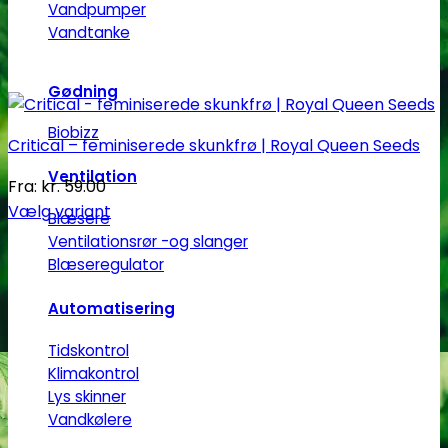
Vandpumper
Vandtanke
Gødning
Biobizz
Critical – feminiserede skunkfrø | Royal Queen Seeds
Ventilation
Fra:
kr.
59.00
Vælg variant
Blæsere
Dette
Ventilationsrør -og slanger
vare
Blæseregulator
har
Automatisering
flere
varianter.
Tidskontrol
Mulighederne
Klimakontrol
kan
Lys skinner
vælges
Vandkølere
på