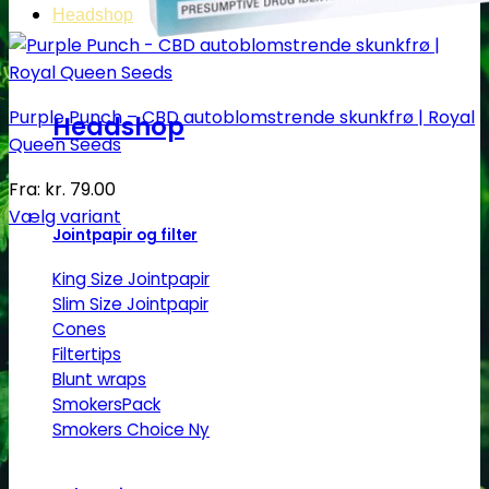
Headshop
Purple Punch – CBD autoblomstrende skunkfrø | Royal
Headshop
Queen Seeds
Fra:
kr.
79.00
Vælg variant
Jointpapir og filter
Dette
vare
King Size Jointpapir
har
Slim Size Jointpapir
flere
Cones
varianter.
Filtertips
Mulighederne
Blunt wraps
SmokersPack
kan
Smokers Choice
vælges
på
varesiden