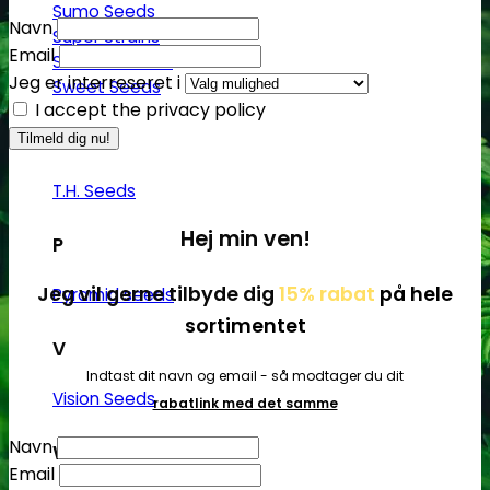
Sumo Seeds
Navn
Super Strains
Email
Seedsman Co.
Jeg er interreseret i
Sweet Seeds
I accept the privacy policy
T
T.H. Seeds
Hej min ven!
P
Jeg vil gerne tilbyde dig
15% rabat
på hele
Pyramid seeds
sortimentet
V
Indtast dit navn og email - så modtager du dit
Vision Seeds
rabatlink med det samme
Navn
W
Email