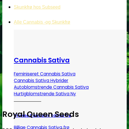
Skunkfrø hos Subseed
Alle Cannabis -og Skunkfrø
Cannabis Sativa
Feminiseret Cannabis Sativa
Cannabis Sativa Hybrider
Autoblomstrende Cannabis Sativa
Hurtigblomstrende Sativa
Royal Queen Seeds
Diverse Cannabis Sativa frø
Billige Cannabis Sativa frø