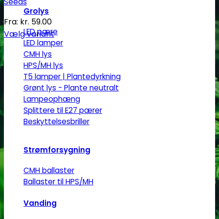
Seeds
Grolys
Fra:
kr.
59.00
LED pære
Vælg variant
LED lamper
Dette
CMH lys
vare
HPS/MH lys
har
T5 lamper | Plantedyrkning
flere
Grønt lys - Plante neutralt
varianter.
Lampeophæng
Mulighederne
Splittere til E27 pærer
kan
Beskyttelsesbriller
vælges
på
Strømforsygning
varesiden
CMH ballaster
Ballaster til HPS/MH
Vanding