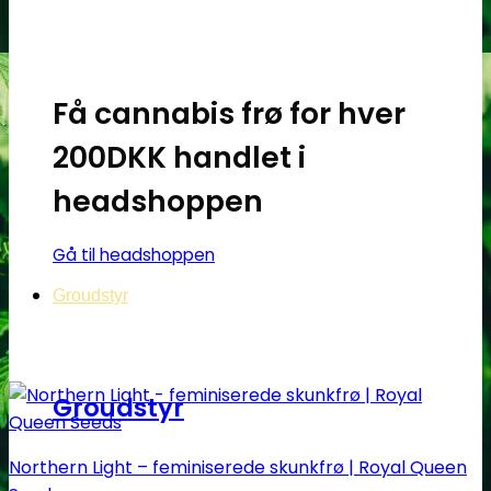
varianter.
Mulighederne
kan
vælges
Få cannabis frø for hver
på
varesiden
200DKK handlet i
headshoppen
Gå til headshoppen
Groudstyr
Groudstyr
Northern Light – feminiserede skunkfrø | Royal Queen