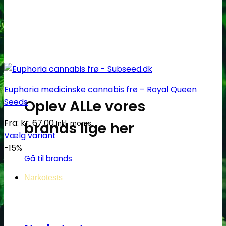
Euphoria medicinske cannabis frø – Royal Queen
Seeds
Oplev ALLe vores
Fra:
kr.
67.00
brands lige her
Inkl. moms
Vælg variant
Dette
-15%
Gå til brands
vare
har
Narkotests
flere
varianter.
Mulighederne
kan