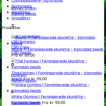
Cannabisavlere -og brands
Narkotests
Barney´s Farm
Headshop
Bulldog Seeds
Groudstyr
C
Produkter
Cali Connection
CBD Botanics
CBD Crew
Skunk +| Feminiserede skunkfrø - Kannabia Seeds
CBD Seeds
Fra:
kr.
65.00
D
Thai Fantasy | Feminiserede skunkfrø - Kannabia
Dinafem
Seeds
Fra:
kr.
55.00
Dutch Passion
F
White Domina | Feminiserede skunkfrø -
Kannabia Seeds
Fra:
kr.
55.00
Fastbuds Seeds