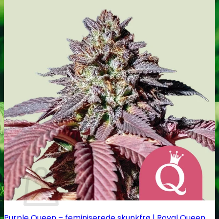
Tilbehør til grotelte
Målingsudstyr
PH måling
EC måling
Co2 måling og kontrol
Temperatur og fugtighedsmålere
Målebægere og sprays
Tilbehør
Tape og fastgørelse
Kurv
Purple Queen – feminiserede skunkfrø | Royal Queen