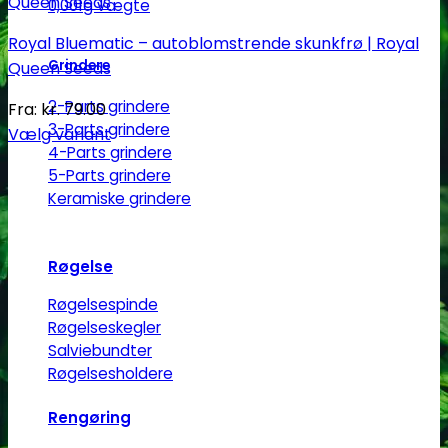
0,001g vægte
Royal Bluematic – autoblomstrende skunkfrø | Royal
Grindere
Queen Seeds
2-Parts grindere
Fra:
kr.
79.00
3-Parts grindere
Vælg variant
4-Parts grindere
Dette
5-Parts grindere
vare
Keramiske grindere
har
flere
varianter.
Røgelse
Mulighederne
Røgelsespinde
kan
Røgelseskegler
vælges
Salviebundter
på
Røgelsesholdere
varesiden
Rengøring