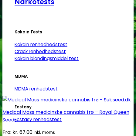
Narkotests
vælges
på
varesiden
Kokain Tests
Kokain renhedhedstest
Crack renhedhedstest
Kokain blandingsmiddel test
MDMA
MDMA renhedstest
Ecstasy
Medical Mass medicinske cannabis frø – Royal Queen
Ecstasy renhedstest
Seeds
Fra:
kr.
67.00
Inkl. moms