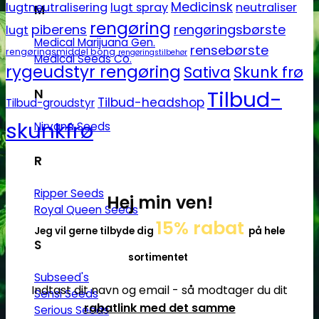
Medicinsk
lugtneutralisering
lugt spray
neutraliser
M
rengøring
piberens
rengøringsbørste
lugt
Medical Marijuana Gen.
rensebørste
rengøringsmiddel bong
rengøringstilbehør
Medical Seeds Co.
rygeudstyr rengøring
Sativa
Skunk frø
Tilbud-
N
Tilbud-headshop
Tilbud-groudstyr
skunkfrø
Nirvana Seeds
R
Ripper Seeds
Hej min ven!
Royal Queen Seeds
15% rabat
Jeg vil gerne tilbyde dig
på hele
S
sortimentet
Subseed's
Indtast dit navn og email - så modtager du dit
Sensi Seeds
rabatlink med det samme
Serious Seeds