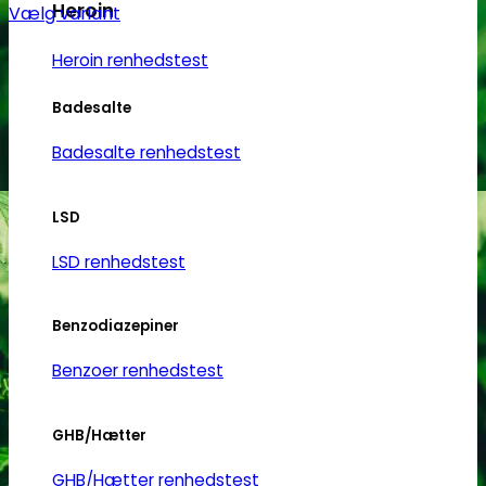
Heroin
Vælg variant
Dette
Heroin renhedstest
vare
har
Badesalte
flere
varianter.
Badesalte renhedstest
Mulighederne
kan
LSD
vælges
på
LSD renhedstest
varesiden
Benzodiazepiner
Benzoer renhedstest
GHB/Hætter
GHB/Hætter renhedstest