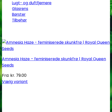
Lugt- og duftfjernere
Glasrens
Børster
Tilbehør
Amnesia Haze – feminiserede skunkfrø | Royal Queen
Seeds
Fra:
kr.
79.00
Vælg variant
Dette
vare
har
flere