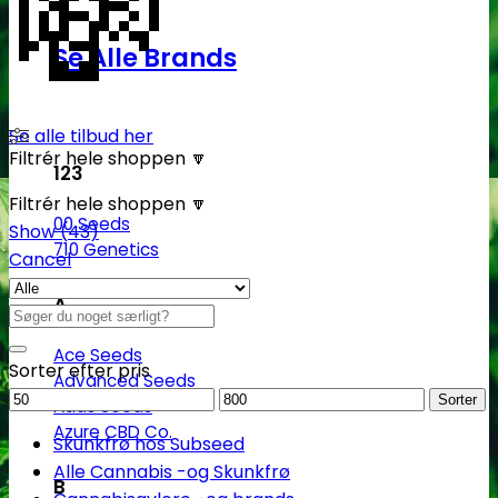
💸
Se Alle Brands
Se alle tilbud her
Filtrér hele shoppen 🔽
123
Filtrér hele shoppen 🔽
00 Seeds
Show
(
43
)
710 Genetics
Cancel
A
Søg
efter:
Ace Seeds
Sorter efter pris
Advanced Seeds
Mindstepris
Maks.
Sorter
Atlas Seeds
pris
Azure CBD Co.
Skunkfrø hos Subseed
Alle Cannabis -og Skunkfrø
B