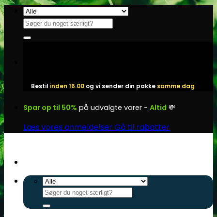
Fortsæt
til
Søg
indhold
efter:
Bestil
inden 16.00
og vi sender din pakke
samme dag
Spar op til 50%
på udvalgte varer -
Altid
💸
Læs vores anmeldelser
Gå til rabatter
Søg
efter: