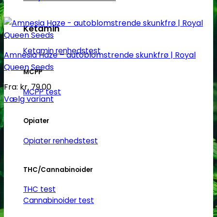
Ketamin
Ketamin renhedstest
Amnesia Haze – autoblomstrende skunkfrø | Royal
Queen Seeds
MCPP
Fra:
kr.
79.00
MCPP test
Vælg variant
Dette
Opiater
vare
har
Opiater renhedstest
flere
varianter.
THC/Cannabinoider
Mulighederne
kan
THC test
vælges
Cannabinoider test
på