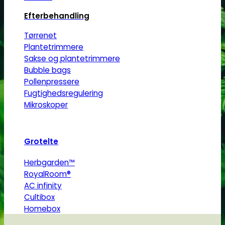
vare
har
Efterbehandling
flere
Tørrenet
varianter.
Plantetrimmere
Mulighederne
Sakse og plantetrimmere
kan
Bubble bags
vælges
Pollenpressere
på
Fugtighedsregulering
varesiden
Mikroskoper
Grotelte
Herbgarden™
RoyalRoom®
AC infinity
Cultibox
Homebox
Secret Jardine