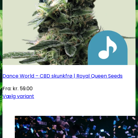
Dance World – CBD skunkfrø | Royal Queen Seeds
Fra:
kr.
59.00
Vælg variant
Dette
vare
har
flere
varianter.