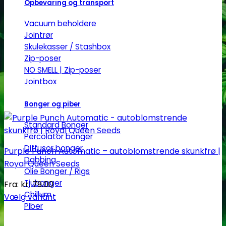
Opbevaring og transport
Vacuum beholdere
Jointrør
Skulekasser / Stashbox
Zip-poser
NO SMELL | Zip-poser
Jointbox
Bonger og piber
Standard Bonger
Percolator bonger
Diffusor bonger
Purple Punch Automatic – autoblomstrende skunkfrø |
Dabbing
Royal Queen Seeds
Olie Bonger / Rigs
Tjubanger
Fra:
kr.
79.00
Chillum
Vælg variant
Piber
Dette
vare