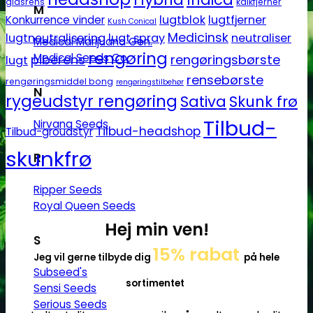
glasrens
kalkfjerner
M
lugtblok
lugtfjerner
Konkurrence vinder
Kush Conical
Medicinsk
lugtneutralisering
lugt spray
neutraliser
Medical Marijuana Gen.
rengøring
Medical Seeds Co.
piberens
rengøringsbørste
lugt
rensebørste
rengøringsmiddel bong
rengøringstilbehør
N
rygeudstyr rengøring
Sativa
Skunk frø
Tilbud-
Nirvana Seeds
Tilbud-headshop
Tilbud-groudstyr
skunkfrø
R
Ripper Seeds
Royal Queen Seeds
Hej min ven!
S
15% rabat
Jeg vil gerne tilbyde dig
på hele
Subseed's
sortimentet
Sensi Seeds
Serious Seeds