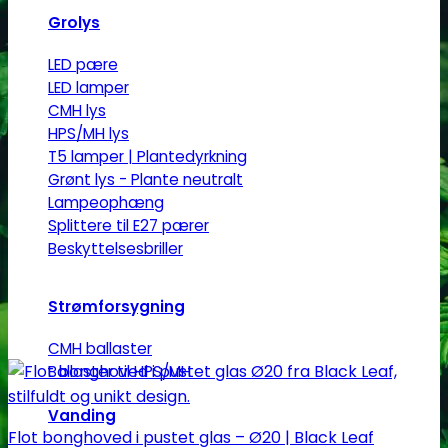
Grolys
LED pære
LED lamper
CMH lys
HPS/MH lys
T5 lamper | Plantedyrkning
Grønt lys - Plante neutralt
Lampeophæng
Splittere til E27 pærer
Beskyttelsesbriller
Strømforsygning
CMH ballaster
Ballaster til HPS/MH
Vanding
Flot bonghoved i pustet glas – Ø20 | Black Leaf