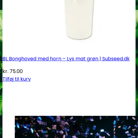
BL Bonghoved med horn – Lys mat grøn | Subseed.dk
kr.
75.00
Tilføj til kurv