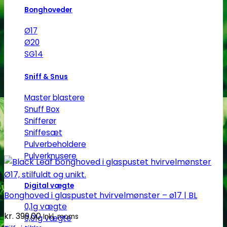
Bonghoveder
Ø17
Ø20
SG14
Sniff & Snus
Master blastere
Snuff Box
Snifferør
Sniffesæt
Pulverbeholdere
Pulverknusere
Digital vægte
Bonghoved i glaspustet hvirvelmønster – ø17 | BL
0,1g vægte
kr.
399.00
Inkl. moms
0,01g vægte