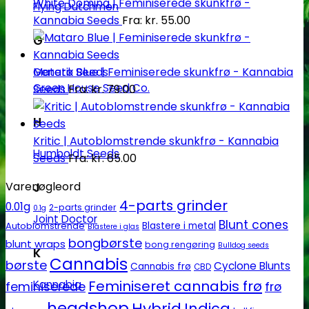
White Domina | Feminiserede skunkfrø -
Flying Dutchmen
Kannabia Seeds
Fra:
kr.
55.00
G
Mataro Blue | Feminiserede skunkfrø - Kannabia
Genetik Seeds
Green House Seed Co.
Seeds
Fra:
kr.
79.00
H
Kritic | Autoblomstrende skunkfrø - Kannabia
Humboldt Seeds
Seeds
Fra:
kr.
65.00
Varenøgleord
J
4-parts grinder
0.01g
2-parts grinder
0.1g
Joint Doctor
Blunt cones
Autoblomstrende
Blastere i metal
Blastere i glas
bongbørste
blunt wraps
bong rengøring
Bulldog seeds
K
Cannabis
børste
Cyclone Blunts
Cannabis frø
CBD
Feminiseret cannabis frø
Kannabia
feminiserede
frø
headshop
Hybrid
Indica