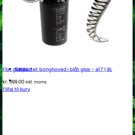
Ingen produkter i kurven.
Tilbage til shoppen
Søg
efter:
Kasse
+
Flot glaspustet bonghoved i blåt glas – ø17 | BL
kr.
399.00
Inkl. moms
Tilføj til kurv