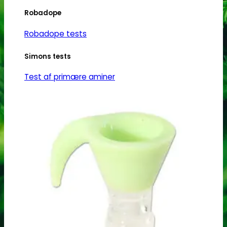
Robadope
Robadope tests
Simons tests
Test af primære aminer
URIN TESTS
Multi urin test - 3 stoffer
Multi urin test - 10 stoffer
THC urin test - 25ng/ml
THC urin test - 50ng/ml