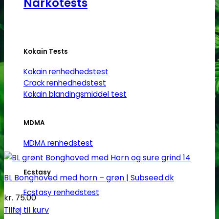
Narkotests
Kokain Tests
Kokain renhedhedstest
Crack renhedhedstest
Kokain blandingsmiddel test
MDMA
MDMA renhedstest
Ecstasy
BL Bonghoved med horn – grøn | Subseed.dk
Ecstasy renhedstest
kr.
75.00
Tilføj til kurv