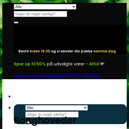
Fortsæt
til
Søg
indhold
efter:
Bestil
inden 16.00
og vi sender din pakke
samme dag
Spar op til 50%
på udvalgte varer -
Altid
💸
Læs vores anmeldelser
Gå til rabatter
Søg
Bonghoveder
efter: