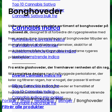
Top 10 Cannabis Sativa
Bonghoveder
Cannabis Sativa mix-pakker
Cannabis Sativa bulk frø
Cannabis Indica
Udforsk vores nøje udvalgte sortiment af bonghoveder på
Subseed.dk
, designet til at forbedre din rygeoplevelse med
hver eneste drag. Vores kategori af bonghoveder tilbyder en
Feminiseret Cannabis Indica
mangfoldighed af stilarter og størrelser, skabt for at
Cannabis Indica Hybrider
Autoblomstrende Cannabis Indica
imødekomme både nybegynderes og erfarne rygeres
Hurtigblomstrende Indica
præferencer.
Fra enkle glashoveder, der fremhæver renheden af din røg,
til komplekse designs
med indbyggede perkolatorer, der
Diverse Cannabis Indica frø
køler og filtrerer røgen, har vi noget, der passer til enhver
Billige Cannabis Indica frø
smag og behov. Vores bonghoveder er fremstillet af
Top 10 Cannabis Indica
højkvalitetsmaterialer som glas, keramik og metal, sikrende
Cannabis Indica mix-pakker
langvarig holdbarhed og let rengøring.
Forside
/
Shop
/
Headshop
/
Bonger
/
Bonghoveder
Cannabis Indica bulk frø
Filtrér alle produkter