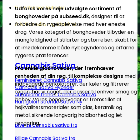
Udforsk vores nøje udvalgte sortiment af
Skunkfrø hos Subseed
bonghoveder på Subseed.dk
, designet til at
forbedre din rygeoplevelse med hver eneste
Alle Cannabis -og Skunkfrø
drag. Vores kategori af bonghoveder tilbyder en
mangfoldighed af stilarter og størrelser, skabt for
at imødekomme både nybegynderes og erfarne
rygeres præferencer.
Cannabis Sativa
Fra enkle glashoveder, der fremhæver
renheden af din røg, til komplekse designs
med
Feminiseret Cannabis Sativa
indbyggede perkolatorer, der køler og filtrerer
Cannabis Sativa Hybrider
røgen, har vi noget, der passer til enhver smag og
Autoblomstrende Cannabis Sativa
behov. Vores bonghoveder er fremstillet af
Hurtigblomstrende Sativa
højkvalitetsmaterialer som glas, keramik og
metal, sikrende langvarig holdbarhed og let
rengøring.
Diverse Cannabis Sativa frø
Billige Cannabis Sativa frø