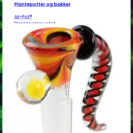
Plantepotter og bakker
Air-Pot®
Plantepotter i stof
Almindelige plantepotter
Plastikbakker
Reflektorer & tilbehør
HPS/MH/CFL
Refleksivt mylar/folie
Forspiring og plantestart
Root!t
Root Riot
Jiffy disks
Eazy Plugs
Grodan