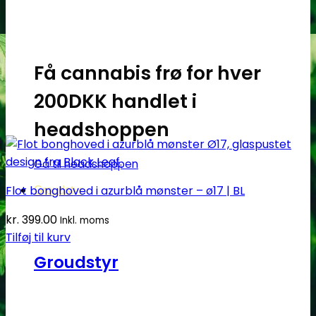
Få cannabis frø for hver
200DKK handlet i
headshoppen
Gå til headshoppen
Flot bonghoved i azurblå mønster – ø17 | BL
Groudstyr
kr.
399.00
Inkl. moms
Tilføj til kurv
Groudstyr