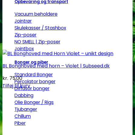
Opbevaring og transport
Vacuum beholdere
Jointrør
Skulekasser / Stashbox
Zip-poser
NO SMELL | Zip-poser
Jointbox
Bonger og piber
BL Bonghoved med horn – Violet | Subseed.dk
Standard Bonger
kr.
75.00
Percolator bonger
Tilføj til kurv
Diffusor bonger
Dabbing
Olie Bonger / Rigs
Tjubanger
Chillum
Piber