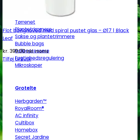
Efterbehandling
Tørrenet
Plantetrimmere
Flot bonghoved med spiral pustet glas – Ø17 | Black
Sakse og plantetrimmere
Leaf
Bubble bags
Pollenpressere
kr.
399.00
Inkl. moms
Fugtighedsregulering
Tilføj til kurv
Mikroskoper
Grotelte
Herbgarden™
RoyalRoom®
AC infinity
Cultibox
Homebox
Secret Jardine