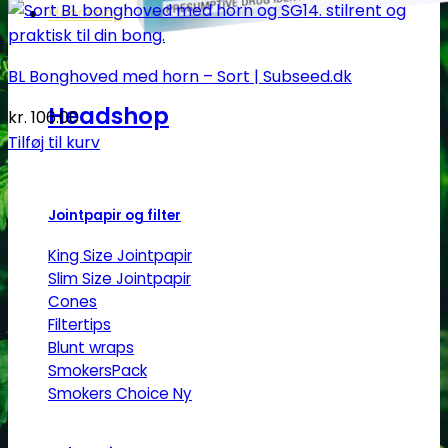
Headshop
BL Bonghoved med horn – Sort | Subseed.dk
Headshop
kr.
106.00
Tilføj til kurv
Jointpapir og filter
King Size Jointpapir
Slim Size Jointpapir
Cones
Filtertips
Blunt wraps
SmokersPack
Smokers Choice