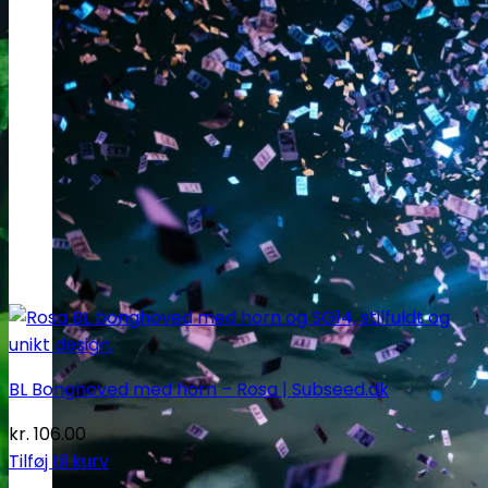
BL Bonghoved med horn – Rosa | Subseed.dk
kr.
106.00
Tilføj til kurv