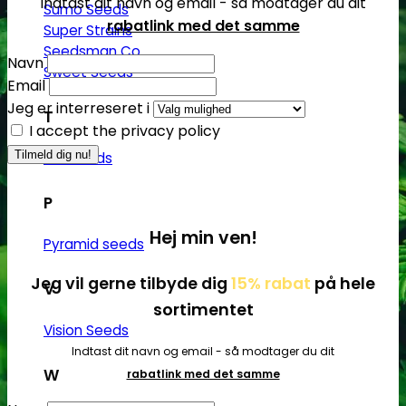
Indtast dit navn og email - så modtager du dit
Sumo Seeds
rabatlink med det samme
Super Strains
Seedsman Co.
Navn
Sweet Seeds
Email
Jeg er interreseret i
T
I accept the privacy policy
T.H. Seeds
P
Hej min ven!
Pyramid seeds
Jeg vil gerne tilbyde dig
15% rabat
på hele
V
sortimentet
Vision Seeds
Indtast dit navn og email - så modtager du dit
W
rabatlink med det samme