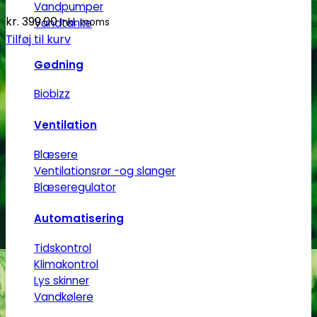
Vandpumper
kr.
399.00
Vandtanke
Inkl. moms
Tilføj til kurv
Gødning
Biobizz
Ventilation
Blæsere
Ventilationsrør -og slanger
Blæseregulator
Automatisering
Tidskontrol
Klimakontrol
Lys skinner
Vandkølere