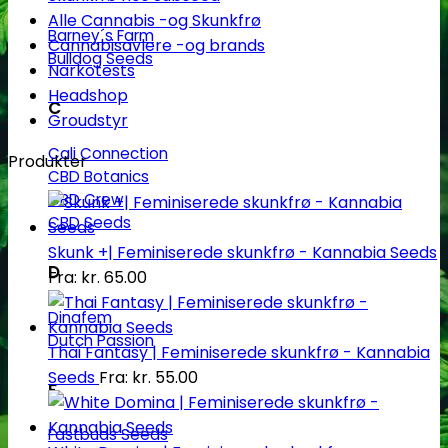
Alle Cannabis -og Skunkfrø
Barney´s Farm
Cannabisavlere -og brands
Bulldog Seeds
Narkotests
Headshop
C
Groudstyr
Cali Connection
Produkter
CBD Botanics
CBD Crew
CBD Seeds
Skunk +| Feminiserede skunkfrø - Kannabia Seeds
D
Fra:
kr.
65.00
Dinafem
Dutch Passion
Thai Fantasy | Feminiserede skunkfrø - Kannabia
Seeds
Fra:
kr.
55.00
F
Fastbuds Seeds