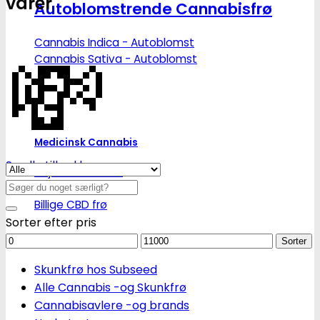
varer
Autoblomstrende Cannabisfrø
💸
Cannabis Indica - Autoblomst
Cannabis Sativa - Autoblomst
Medicinsk Cannabis
Se alle tilbud her
Højt CBD indhold
Søg
Højt THC indhold
efter:
Billige CBD frø
Sorter efter pris
Mindstepris
Maks.
Sorter
pris
Skunkfrø hos Subseed
Alle Cannabis -og Skunkfrø
Cannabisavlere -og brands