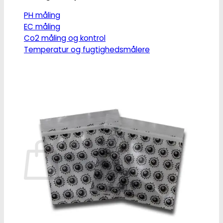
PH måling
EC måling
Co2 måling og kontrol
Temperatur og fugtighedsmålere
Målebægere og sprays
Tilbehør
Tape og fastgørelse
Kurv
Ingen produkter i kurven.
Tilbage til shoppen