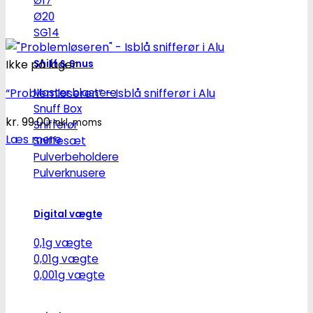
Ø17
Ø20
SG14
Ikke på lager
Sniff & Snus
Master blastere
“Problemløseren” – Isblå snifferør i Alu
Snuff Box
kr.
99.00
Inkl. moms
Snifferør
Læs mere
Sniffesæt
Pulverbeholdere
Pulverknusere
Digital vægte
0,1g vægte
0,01g vægte
0,001g vægte