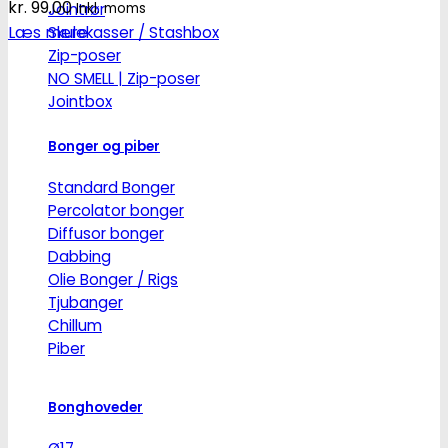
kr.
99.00
Jointrør
Inkl. moms
Læs mere
Skulekasser / Stashbox
Zip-poser
NO SMELL | Zip-poser
Jointbox
Bonger og piber
Standard Bonger
Percolator bonger
Diffusor bonger
Dabbing
Olie Bonger / Rigs
Tjubanger
Chillum
Piber
Bonghoveder