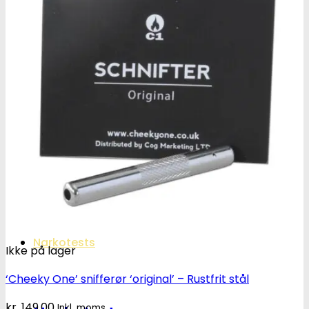
Oplev ALLe vores
brands lige her
Gå til brands
Narkotests
Ikke på lager
‘Cheeky One’ snifferør ‘original’ – Rustfrit stål
kr.
149.00
Inkl. moms