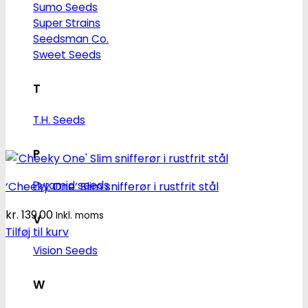
Sumo Seeds
Super Strains
Seedsman Co.
Sweet Seeds
T
T.H. Seeds
P
Pyramid seeds
‘Cheeky One’ Slim snifferør i rustfrit stål
kr.
139.00
Inkl. moms
V
Tilføj til kurv
Vision Seeds
W