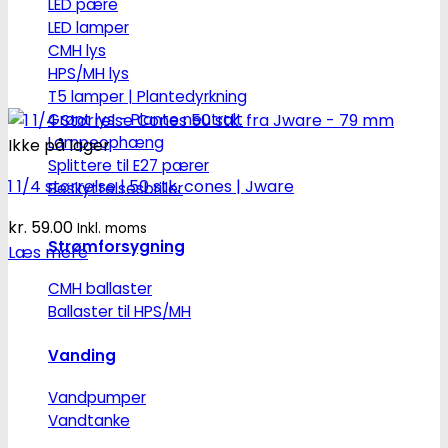
LED pære
LED lamper
CMH lys
HPS/MH lys
T5 lamper | Plantedyrkning
Grønt lys - Plante neutralt
Lampeophæng
Ikke på lager
Splittere til E27 pærer
1 1/4 størrelse | 50 stk. cones | Jware
Beskyttelsesbriller
kr.
59.00
Inkl. moms
Strømforsygning
Læs mere
CMH ballaster
Ballaster til HPS/MH
Vanding
Vandpumper
Vandtanke