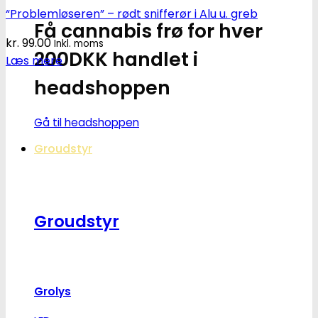
“Problemløseren” – rødt snifferør i Alu u. greb
Få cannabis frø for hver
kr.
99.00
Inkl. moms
200DKK handlet i
Læs mere
headshoppen
Gå til headshoppen
Groudstyr
Groudstyr
Grolys