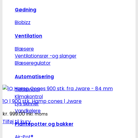
Gødning
Biobizz
Ventilation
Blæsere
Ventilationsrør -og slanger
Blæseregulator
Automatisering
Tidskontrol
Klimakontrol
1Q | 900 stk. Hamp cones | Jware
Lys skinner
Vandkølere
kr.
999.00
Inkl. moms
Tilføj til kurv
Plantepotter og bakker
Air-Pot®