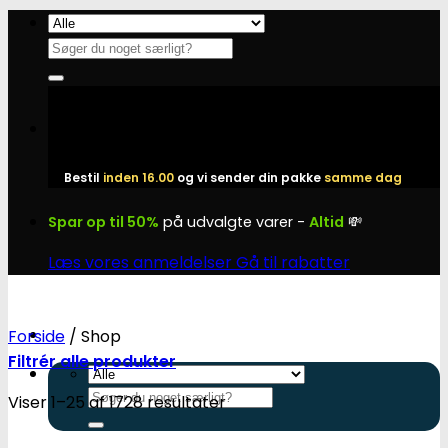
Fortsæt
til
Søg
indhold
efter:
Bestil
inden 16.00
og vi sender din pakke
samme dag
Spar op til 50%
på udvalgte varer -
Altid
💸
Læs vores anmeldelser
Gå til rabatter
Forside
/
Shop
Filtrér alle produkter
Søg
Viser 1–25 af 1728 resultater
efter: