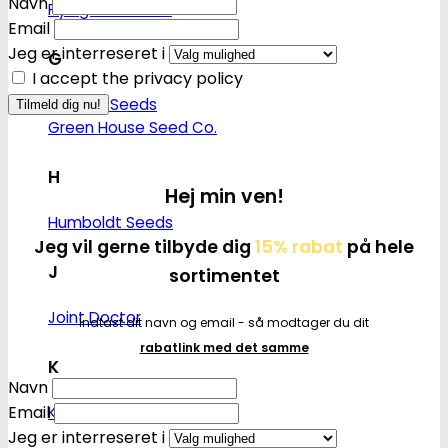
Navn
Flying Dutchmen
Email
Jeg er interreseret i
G
I accept the privacy policy
Genetik Seeds
Green House Seed Co.
H
Hej min ven!
Humboldt Seeds
Jeg vil gerne tilbyde dig
15% rabat
på hele
J
sortimentet
Joint Doctor
Indtast dit navn og email - så modtager du dit
rabatlink med det samme
K
Navn
Email
Kannabia
Jeg er interreseret i