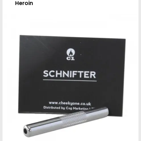
Heroin
Heroin renhedstest
Badesalte
Badesalte renhedstest
LSD
LSD renhedstest
Benzodiazepiner
Benzoer renhedstest
GHB/Hætter
GHB/Hætter renhedstest