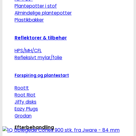
Plantepotter i stof
Almindelige plantepotter
Plastikbakker
Reflektorer & tilbehør
HPS/MH/CFL
Refleksivt mylar/folie
Forspiring og plantestart
Root!t
Root Riot
Jiffy disks
Eazy Plugs
Grodan
Efterbehandling