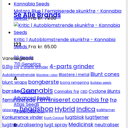
Mataro Blue | Feminiserede skunkfrø - Kannabia
Se Alle Brands
Seeds
Fra:
kr.
79.00
Kritic | Autoblomstrende skunkfrø - Kannabia
123
Seeds
Fra:
kr.
65.00
00 Seeds
Varenøgleord
710 Genetics
4-parts grinder
0.01g
2-parts grinder
0.1g
Blunt cones
Autoblomstrende
Blastere i metal
Blastere i glas
A
bongbørste
blunt wraps
bong rengøring
Bulldog seeds
Cannabis
børste
Ace Seeds
Cyclone Blunts
Cannabis frø
CBD
Advanced Seeds
Feminiseret cannabis frø
feminiserede
frø
Atlas Seeds
headshop
Hybrid
Indica
glasrens
kalkfjerner
Azure CBD Co.
lugtblok
lugtfjerner
Konkurrence vinder
Kush Conical
Medicinsk
lugtneutralisering
lugt spray
neutraliser
B