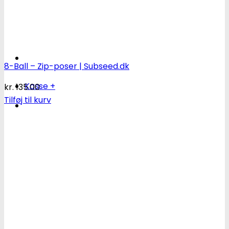
Søg
efter:
8-Ball – Zip-poser | Subseed.dk
Kasse
+
kr.
135.00
Tilføj til kurv