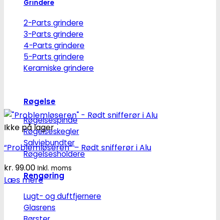
Grindere
2-Parts grindere
3-Parts grindere
4-Parts grindere
5-Parts grindere
Keramiske grindere
Røgelse
Røgelsespinde
Ikke på lager
Røgelseskegler
Salviebundter
“Problemløseren” – Rødt snifferør i Alu
Røgelsesholdere
kr.
99.00
Inkl. moms
Rengøring
Læs mere
Lugt- og duftfjernere
Glasrens
Børster