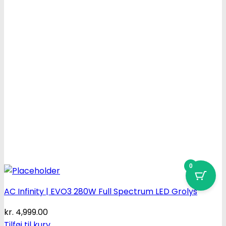
0
AC Infinity | EVO3 280W Full Spectrum LED Grolys
kr.
4,999.00
Tilføj til kurv