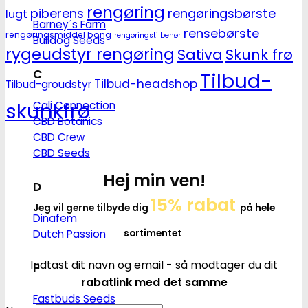
rengøring
piberens
rengøringsbørste
lugt
Barney´s Farm
rensebørste
rengøringsmiddel bong
rengøringstilbehør
Bulldog Seeds
rygeudstyr rengøring
Sativa
Skunk frø
C
Tilbud-
Tilbud-headshop
Tilbud-groudstyr
skunkfrø
Cali Connection
CBD Botanics
CBD Crew
CBD Seeds
Hej min ven!
D
15% rabat
Jeg vil gerne tilbyde dig
på hele
Dinafem
Dutch Passion
sortimentet
Indtast dit navn og email - så modtager du dit
F
rabatlink med det samme
Fastbuds Seeds