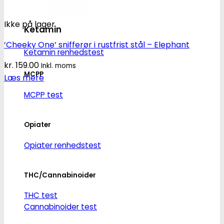
Ikke på lager
Ketamin
‘Cheeky One’ snifferør i rustfrist stål – Elephant
Ketamin renhedstest
kr.
159.00
Inkl. moms
MCPP
Læs mere
MCPP test
Opiater
Opiater renhedstest
THC/Cannabinoider
THC test
Cannabinoider test