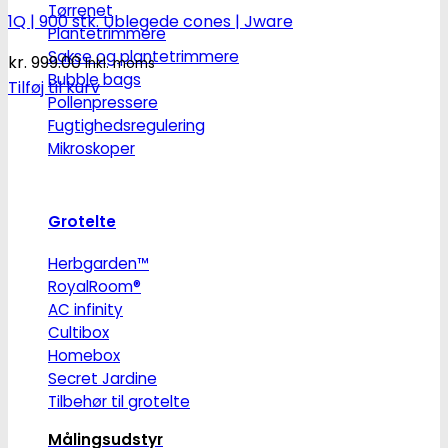
Tørrenet
1Q | 900 stk. Ublegede cones | Jware
Plantetrimmere
Sakse og plantetrimmere
kr.
999.00
Inkl. moms
Bubble bags
Tilføj til kurv
Pollenpressere
Fugtighedsregulering
Mikroskoper
Grotelte
Herbgarden™
RoyalRoom®
AC infinity
Cultibox
Homebox
Secret Jardine
Tilbehør til grotelte
Målingsudstyr