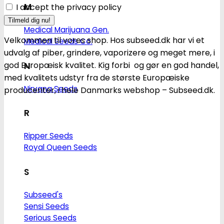
M
I accept the privacy policy
Medical Marijuana Gen.
Velkommen til vores shop. Hos subseed.dk har vi et
Medical Seeds Co.
udvalg af piber, grindere, vaporizere og meget mere, i
god Europæisk kvalitet. Kig forbi og gør en god handel,
N
med kvalitets udstyr fra de største Europæiske
Nirvana Seeds
producenter, i hele Danmarks webshop – Subseed.dk.
R
Ripper Seeds
Royal Queen Seeds
S
Subseed's
Sensi Seeds
Serious Seeds