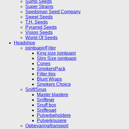
Sumo Seeds
Super Strains
Seedsman Seed Company
Sweet Seeds
T.H. Seeds
Pyramid Seeds
Vision Seeds
World Of Seeds
Headshop
jointpapir/Filter
King size jointpapir
Slim Size jointpapir
Cones
SmokersPack
Filter tips
Blunt Wraps
Smokers Choice
Sniff/Snus
Master blastere
Snifferør
Snuff box
Sniffesæt
Pulverbeholdere
Pulverknusere
Opbevaring/transport