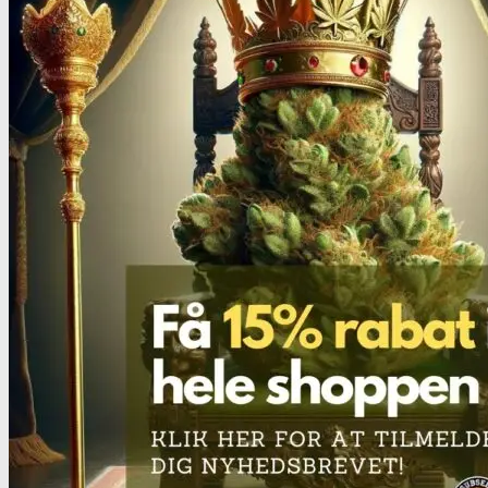
MDMA
MDMA renhedstest
Ecstasy
Ecstasy renhedstest
Heroin
Heroin renhedstest
Badesalte
Badesalte renhedstest
LSD
LSD renhedstest