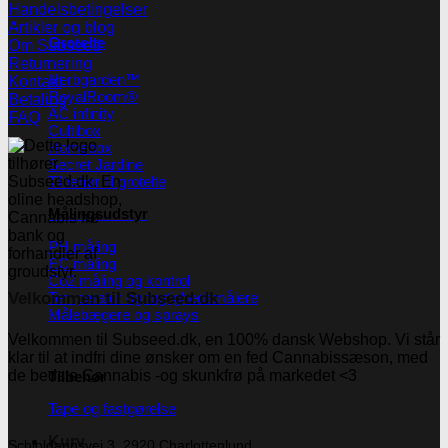
Handelsbetingelser
Artikler og blog
Grotelte
Om Subseed
Returnering
Herbgarden™
Kontakt
RoyalRoom®
Betaling
AC infinity
FAQ
Cultibox
Homebox
Secret Jardine
Tilbehør til grotelte
Målingsudstyr
PH måling
EC måling
Co2 måling og kontrol
Velkommen til Subseed.dk
Temperatur og fugtighedsmålere
Målebægere og sprays
Velkommen til Subseed.dk, en 100% dansk Webshop. Vi står
klar til at indfri dine ønsker om en fed Cannabissæson, med
de bedste Cannabis -og skunkfrø på markedet <3
Tilbehør
Tape og fastgørelse
Kurv
Schioldannsvej 3, 2920 Charlottenlund