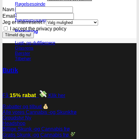
Røgelsespinde
Røgelseskegler
Navn
Salviebundter
Email
Røgelsesholdere
Jeg er interreseret i
I accept the privacy policy
Rengøring
Lugt- og duftfjernere
Glasrens
Børster
Tilbehør
Butik
15% rabat
Få
Klik her
Rabatter og tilbud
Alle vores Cannabis -og Skunkfrø
Groudstyr
Headshop
Billige Skunk -og Cannabis frø
Gratis Skunk -og Cannabis frø