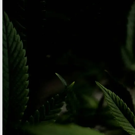
THC/Cannabinoider
THC test
Cannabinoider test
Robadope
Robadope tests
Simons tests
Test af primære aminer
URIN TESTS
Multi urin test - 3 stoffer
Multi urin test - 10 stoffer
THC urin test - 25ng/ml
THC urin test - 50ng/ml