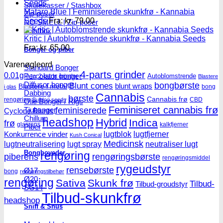
Skulekasser / Stashbox
Mataro Blue | Feminiserede skunkfrø - Kannabia
Zip-poser
Seeds
Fra:
kr.
79.00
NO SMELL | Zip-poser
Jointbox
Kritic | Autoblomstrende skunkfrø - Kannabia Seeds
Fra:
kr.
65.00
Bonger og piber
Varenøgleord
Standard Bonger
4-parts grinder
0.01g
Percolator bonger
Autoblomstrende
2-parts grinder
0.1g
Blastere
Diffusor bonger
Blunt cones
bongbørste
blunt wraps
Blastere i metal
bong
i glas
Dabbing
Cannabis
børste
Cannabis frø
rengøring
CBD
Bulldog seeds
Olie Bonger / Rigs
Feminiseret cannabis frø
Tjubanger
feminiserede
Cyclone Blunts
Chillum
headshop
Hybrid
Indica
frø
glasrens
kalkfjerner
Piber
lugtblok
lugtfjerner
Konkurrence vinder
Kush Conical
Medicinsk
lugtneutralisering
lugt spray
neutraliser lugt
Bonghoveder
rengøring
piberens
rengøringsbørste
rengøringsmiddel
rygeudstyr
rensebørste
Ø17
bong
rengøringstilbehør
Ø20
rengøring
Sativa
Skunk frø
Tilbud-
Tilbud-groudstyr
SG14
Tilbud-skunkfrø
headshop
Sniff & Snus