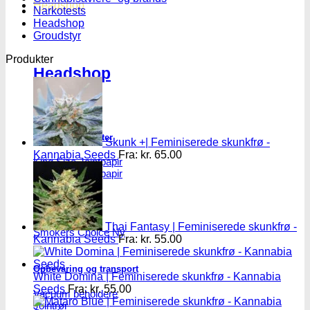
Headshop
Narkotests
Headshop
Groudstyr
Produkter
Headshop
Jointpapir og filter
Skunk +| Feminiserede skunkfrø -
Kannabia Seeds
Fra:
kr.
65.00
King Size Jointpapir
Slim Size Jointpapir
Cones
Filtertips
Blunt wraps
SmokersPack
Thai Fantasy | Feminiserede skunkfrø -
Smokers Choice
Kannabia Seeds
Fra:
kr.
55.00
Opbevaring og transport
White Domina | Feminiserede skunkfrø - Kannabia
Seeds
Fra:
kr.
55.00
Vacuum beholdere
Jointrør