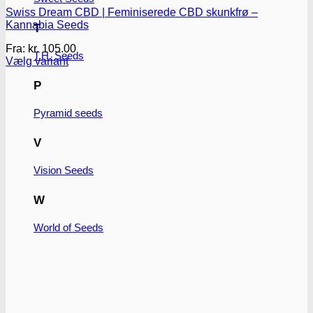
Swiss Dream CBD | Feminiserede CBD skunkfrø –
Kannabia Seeds
T
Fra:
kr.
105.00
T.H. Seeds
Vælg variant
Dette
P
vare
har
flere
Pyramid seeds
varianter.
Mulighederne
V
kan
vælges
Vision Seeds
på
varesiden
W
World of Seeds