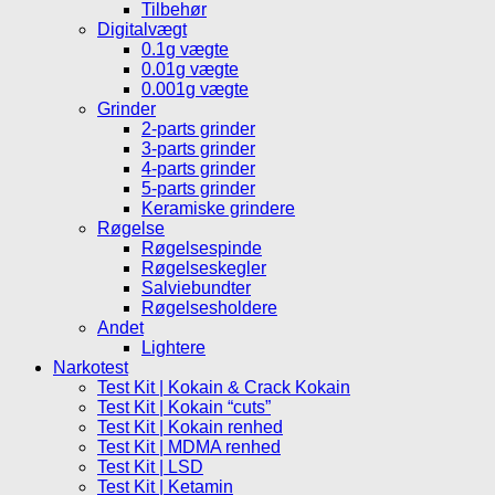
Tilbehør
Digitalvægt
0.1g vægte
0.01g vægte
0.001g vægte
Grinder
2-parts grinder
3-parts grinder
4-parts grinder
5-parts grinder
Keramiske grindere
Røgelse
Røgelsespinde
Røgelseskegler
Salviebundter
Røgelsesholdere
Andet
Lightere
Narkotest
Test Kit | Kokain & Crack Kokain
Test Kit | Kokain “cuts”
Test Kit | Kokain renhed
Test Kit | MDMA renhed
Test Kit | LSD
Test Kit | Ketamin