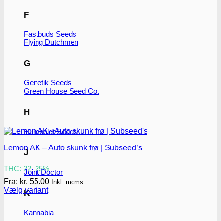
F
Fastbuds Seeds
Flying Dutchmen
G
Genetik Seeds
Green House Seed Co.
H
Humboldt Seeds
Lemon AK – Auto skunk frø | Subseed’s
J
THC: 22–25%
Joint Doctor
Fra:
kr.
55.00
Inkl. moms
Vælg variant
K
Dette
vare
Kannabia
har