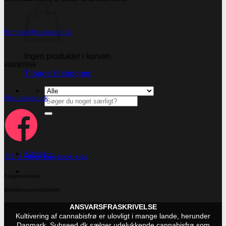
Kontakt@subseed.dk
Ingen produkter i kurven.
40690956
Tilbage til shoppen
@subseed.dk
Søg
efter:
Kasse
+
Gå til vores facebook-side
Fragtmetoder
Betalingsmuligheder
ANSVARSFRASKRIVELSE
Kultivering af cannabisfrø er ulovligt i mange lande, herunder
Danmark. Subseed.dk sælger udelukkende cannabisfrø som