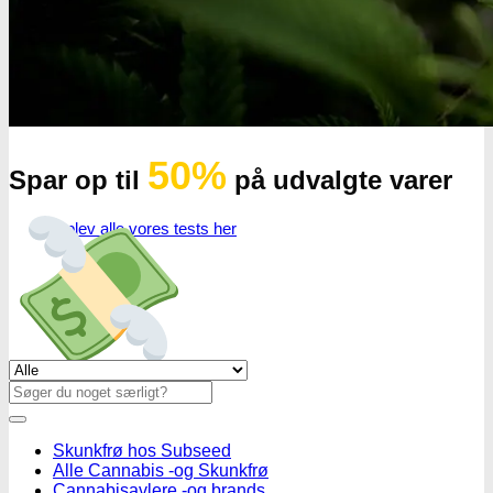
50%
Spar op til
på udvalgte varer
Oplev alle vores tests her
Se alle tilbud her
Søg
efter:
Skunkfrø hos Subseed
Alle Cannabis -og Skunkfrø
Cannabisavlere -og brands