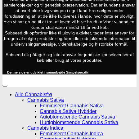
samlerobjekter og til genetisk præservation. Det er kundens ansvar
at overholde lovgivningen i eget land.
Frø sælges under
forudsætning af, at de ikke kultiveres i lande, hvor dette er ulovligt.
Hvis vi har grund til at tro, at loven vil blive brudt, afviser vi handlen.
Kunder skal være mindst 18 år ved køb.
Subseed.dk opfordrer ikke til ulovlig aktivitet, tager intet ansvar for
brugen af solgte produkter og formidler udelukkende information til
undervisningsmæssige, videnskabelige og historiske formål.
Subseed.dk påtager sig intet ansvar for juridiske konsekvenser af
køb eller brug af vores produkter.
Denne side er udviklet i samarbejde
Simpelseo.dk
Alle Cannabisfrø
Cannabis Sativa
Feminiseret Cannabis Sativa
Cannabis Sativa Hybrider
Autoblomstrende Cannabis Sativa
Hurtigblomstrende Cannabis Sativa
Cannabis Indica
Feminiseret Cannabis Indica