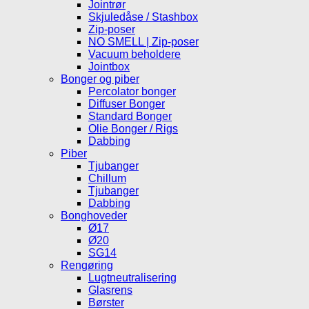
Jointrør
Skjuledåse / Stashbox
Zip-poser
NO SMELL | Zip-poser
Vacuum beholdere
Jointbox
Bonger og piber
Percolator bonger
Diffuser Bonger
Standard Bonger
Olie Bonger / Rigs
Dabbing
Piber
Tjubanger
Chillum
Tjubanger
Dabbing
Bonghoveder
Ø17
Ø20
SG14
Rengøring
Lugtneutralisering
Glasrens
Børster