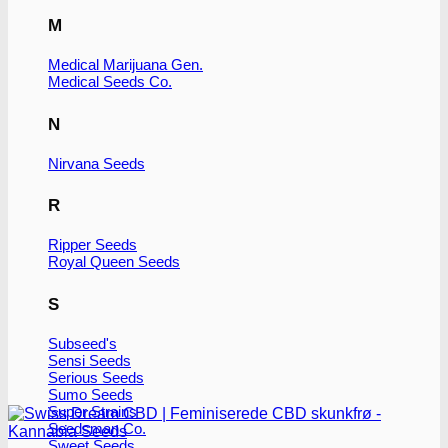
flere
M
varianter.
Mulighederne
kan
Medical Marijuana Gen.
vælges
Medical Seeds Co.
på
varesiden
N
Nirvana Seeds
R
Ripper Seeds
Royal Queen Seeds
S
Subseed's
Sensi Seeds
Serious Seeds
Sumo Seeds
Super Strains
Seedsman Co.
Sweet Seeds