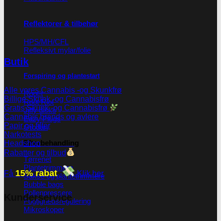
Reflektorer & tilbehør
HPS/MH/CFL
Refleksivt mylar/folie
Butik
Forspiring og plantestart
Alle vores Cannabis -og Skunkfrø
Root!t
Billige Skunk -og Cannabisfrø
Root Riot
Gratis Skunk -og Cannabisfrø
Jiffy disks
Cannabis brands og avlere
Eazy Plugs
Papir og filter
Grodan
Narkotests
Efterbehandling
Headshop
Rabatter og tilbud
Tørrenet
Plantetrimmere
15% rabat
Få
Klik her
Sakse og plantetrimmere
Bubble bags
Pollenpressere
Kunderservice
Fugtighedsregulering
Mikroskoper