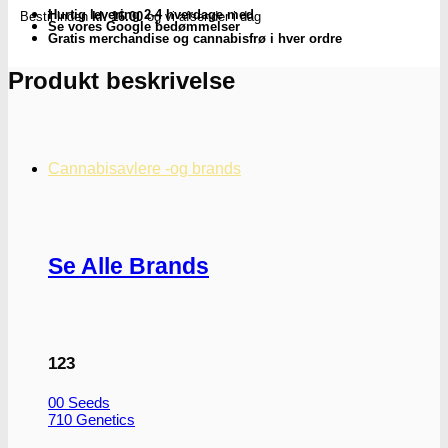
stoffer
Hurtig levering 2-4 hverdage med
Bestil inden
kl. 16.00
og vi afsender i dag
|
Se vores Google bedømmelser
Cleanurin
Gratis merchandise og cannabisfrø i hver ordre
antal
Produkt beskrivelse
Cannabisavlere -og brands
Se Alle Brands
123
00 Seeds
710 Genetics