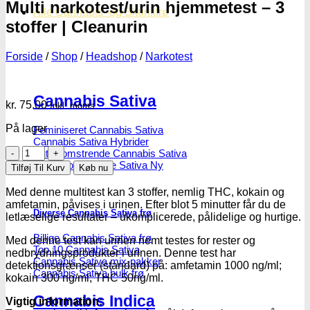
Multi narkotest/urin hjemmetest – 3
Alle Cannabis -og Skunkfrø
stoffer | Cleanurin
Forside
/
Shop
/
Headshop
/
Narkotest
Cannabis Sativa
kr.
75.00
Inkl. moms
På lager
Feminiseret Cannabis Sativa
Cannabis Sativa Hybrider
Multi
Autoblomstrende Cannabis Sativa
narkotest/urin
Hurtigblomstrende Sativa
Tilføj Til Kurv
Køb nu
hjemmetest
-
Med denne multitest kan 3 stoffer, nemlig THC, kokain og
3
amfetamin, påvises i urinen. Efter blot 5 minutter får du de
Diverse Cannabis Sativa frø
stoffer
letlæselige resultater – ukomplicerede, pålidelige og hurtige.
|
Billige Cannabis Sativa frø
Cleanurin
Med denne test kan urinen nemt testes for rester og
Top 10 Cannabis Sativa
antal
nedbrydningsprodukter i urinen. Denne test har
Cannabis Sativa mix-pakker
detektionsgrænser (standard) på: amfetamin 1000 ng/ml;
Cannabis Sativa bulk frø
kokain 300 ng/ml; THC 50ng/ml.
Cannabis Indica
Vigtig information: