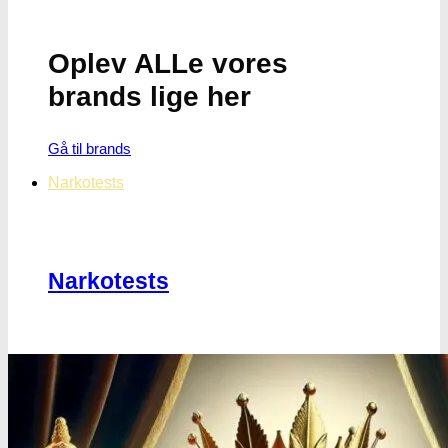
Oplev ALLe vores
brands lige her
Gå til brands
Narkotests
Narkotests
Kokain Tests
Kokain renhedhedstest
Crack renhedhedstest
Kokain blandingsmiddel test