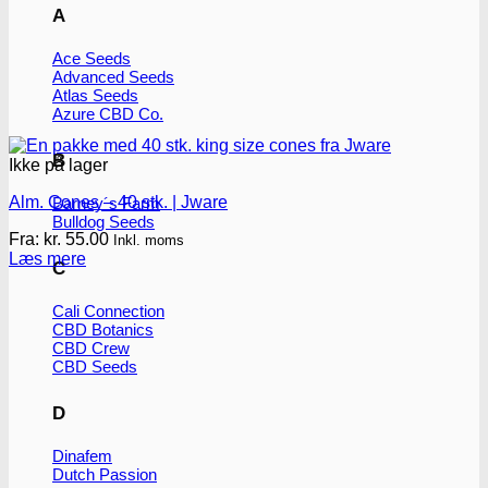
A
Ace Seeds
Advanced Seeds
Atlas Seeds
Azure CBD Co.
B
Ikke på lager
Alm. Cones – 40 stk. | Jware
Barney´s Farm
Bulldog Seeds
Fra:
kr.
55.00
Inkl. moms
Læs mere
C
Cali Connection
CBD Botanics
CBD Crew
CBD Seeds
D
Dinafem
Dutch Passion