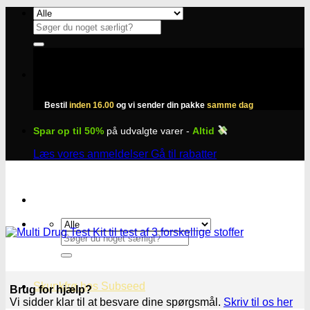
Fortsæt
til
Søg
indhold
efter:
Bestil
inden 16.00
og vi sender din pakke
samme dag
Spar op til 50%
på udvalgte varer -
Altid
Læs vores anmeldelser
Gå til rabatter
Søg
efter:
Skunkfrø hos Subseed
Brug for hjælp?
Vi sidder klar til at besvare dine spørgsmål.
Skriv til os her