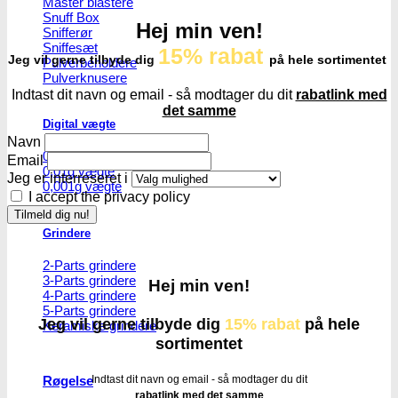
Master blastere
Snuff Box
Hej min ven!
Snifferør
Sniffesæt
15% rabat
Jeg vil gerne tilbyde dig
på hele sortimentet
Pulverbeholdere
Pulverknusere
Indtast dit navn og email - så modtager du dit
rabatlink med
det samme
Digital vægte
Navn
0,1g vægte
Email
0,01g vægte
Jeg er interreseret i
0,001g vægte
I accept the privacy policy
Grindere
2-Parts grindere
3-Parts grindere
Hej min ven!
4-Parts grindere
5-Parts grindere
Jeg vil gerne tilbyde dig
15% rabat
på hele
Keramiske grindere
sortimentet
Indtast dit navn og email - så modtager du dit
Røgelse
rabatlink med det samme