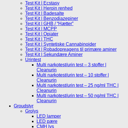
Test Kit | Ecstasy
Test Kit | Heroin renhed
Test Kit | Badesalte
Test Kit | Benzodiazepiner
Test Kit | GHB / “Hætter”
Test Kit | MCPP
Test Kit | Opiater
Test Kit | THC
Test Kit | Syntetiske Cannabinoider
Test Kit | Robadopreagens til primære aminer
Test Kit | Sekundære Aminer
Urintest
Multi narkotest/urin test – 3 stoffer |
Cleanurin
Multi narkotest/urin test – 10 stoffer |
Cleanurin
Multi narkotest/urin test – 25 ng/ml THC |
Cleanurin
Multi narkotest/urin test – 50 ng/ml THC |
Cleanurin
Groudstyr
Grolys
LED lamper
LED pære
CMH lys