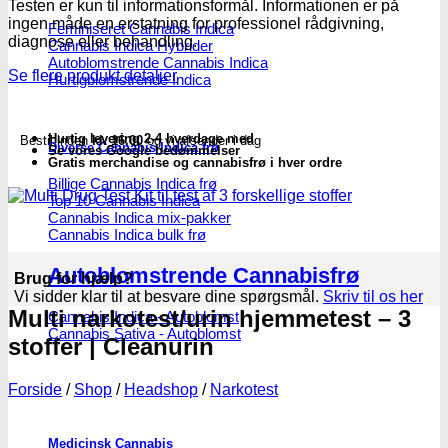
Testen er kun til informationsformål. Informationen er på
ingen måde en erstatning for professionel rådgivning,
Feminiseret Cannabis Indica
diagnose eller behandling.
Cannabis Indica Hybrider
Autoblomstrende Cannabis Indica
Se flere produkt detaljer
Hurtigblomstrende Indica
Hurtig levering 2-4 hverdage med
Bestil inden
kl. 16.00
og vi afsender i dag
Diverse Cannabis Indica frø
Se vores Google bedømmelser
Gratis merchandise og cannabisfrø i hver ordre
Billige Cannabis Indica frø
Top 10 Cannabis Indica
Cannabis Indica mix-pakker
Cannabis Indica bulk frø
Autoblomstrende Cannabisfrø
Brug for hjælp?
Vi sidder klar til at besvare dine spørgsmål.
Skriv til os her
Multi narkotest/urin hjemmetest – 3
Cannabis Indica - Autoblomst
Cannabis Sativa - Autoblomst
stoffer | Cleanurin
Forside
/
Shop
/
Headshop
/
Narkotest
Medicinsk Cannabis