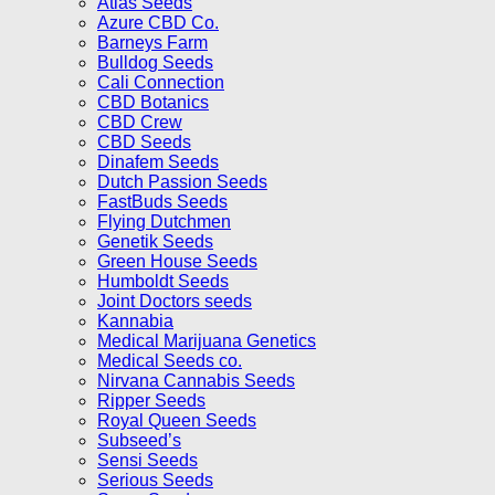
Atlas Seeds
Azure CBD Co.
Barneys Farm
Bulldog Seeds
Cali Connection
CBD Botanics
CBD Crew
CBD Seeds
Dinafem Seeds
Dutch Passion Seeds
FastBuds Seeds
Flying Dutchmen
Genetik Seeds
Green House Seeds
Humboldt Seeds
Joint Doctors seeds
Kannabia
Medical Marijuana Genetics
Medical Seeds co.
Nirvana Cannabis Seeds
Ripper Seeds
Royal Queen Seeds
Subseed’s
Sensi Seeds
Serious Seeds