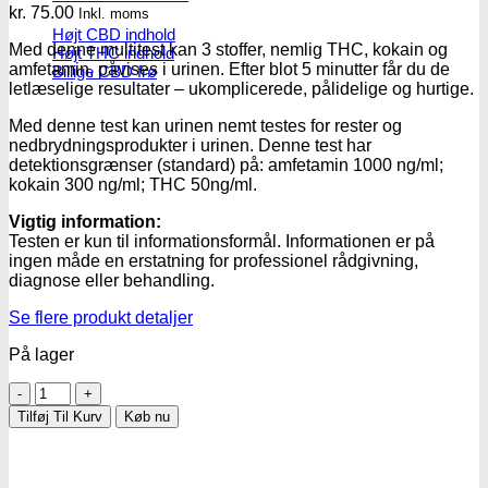
kr.
75.00
Inkl. moms
Højt CBD indhold
Med denne multitest kan 3 stoffer, nemlig THC, kokain og
Højt THC indhold
amfetamin, påvises i urinen. Efter blot 5 minutter får du de
Billige CBD frø
letlæselige resultater – ukomplicerede, pålidelige og hurtige.
Med denne test kan urinen nemt testes for rester og
nedbrydningsprodukter i urinen. Denne test har
detektionsgrænser (standard) på: amfetamin 1000 ng/ml;
kokain 300 ng/ml; THC 50ng/ml.
Vigtig information:
Testen er kun til informationsformål. Informationen er på
ingen måde en erstatning for professionel rådgivning,
diagnose eller behandling.
Se flere produkt detaljer
På lager
Multi
narkotest/urin
Tilføj Til Kurv
Køb nu
hjemmetest
-
3