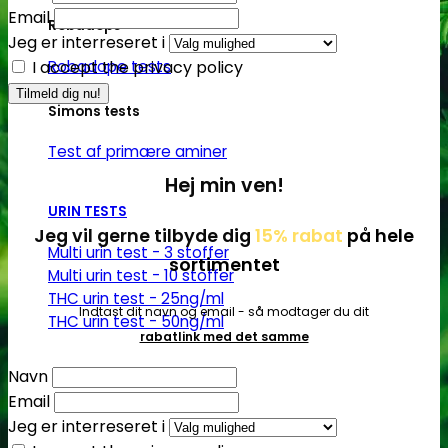
Email
Robadope
Jeg er interreseret i
Robadope tests
I accept the privacy policy
Simons tests
Test af primære aminer
Hej min ven!
URIN TESTS
Jeg vil gerne tilbyde dig
15% rabat
på hele
Multi urin test - 3 stoffer
sortimentet
Multi urin test - 10 stoffer
THC urin test - 25ng/ml
Indtast dit navn og email - så modtager du dit
THC urin test - 50ng/ml
rabatlink med det samme
Navn
Email
Jeg er interreseret i