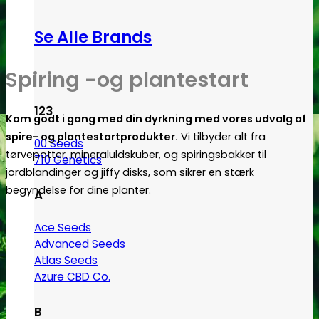
Se Alle Brands
Spiring -og plantestart
123
Kom godt i gang med din dyrkning med vores udvalg af
spire- og plantestartprodukter.
Vi tilbyder alt fra
00 Seeds
tørvepotter, mineraluldskuber, og spiringsbakker til
710 Genetics
jordblandinger og jiffy disks, som sikrer en stærk
begyndelse for dine planter.
A
Ace Seeds
Advanced Seeds
Atlas Seeds
Azure CBD Co.
B