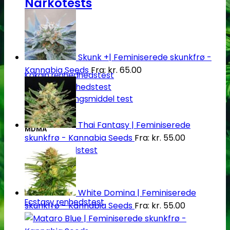
Narkotests
Kokain Tests
Skunk +| Feminiserede skunkfrø -
Kannabia Seeds
Fra:
kr.
65.00
Kokain renhedhedstest
Crack renhedhedstest
Kokain blandingsmiddel test
Thai Fantasy | Feminiserede
MDMA
skunkfrø - Kannabia Seeds
Fra:
kr.
55.00
MDMA renhedstest
Ecstasy
White Domina | Feminiserede
Ecstasy renhedstest
skunkfrø - Kannabia Seeds
Fra:
kr.
55.00