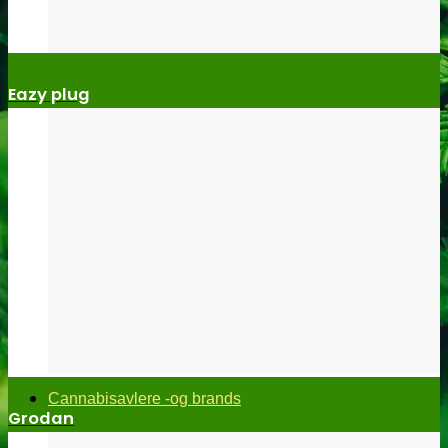
Eazy plug
Cannabisavlere -og brands
Grodan