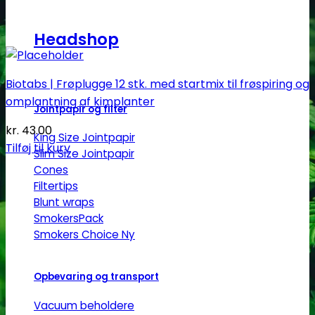
Headshop
Biotabs | Frøplugge 12 stk. med startmix til frøspiring og
omplantning af kimplanter
Jointpapir og filter
kr.
43.00
King Size Jointpapir
Tilføj til kurv
Slim Size Jointpapir
Cones
Filtertips
Blunt wraps
SmokersPack
Smokers Choice
Opbevaring og transport
Vacuum beholdere