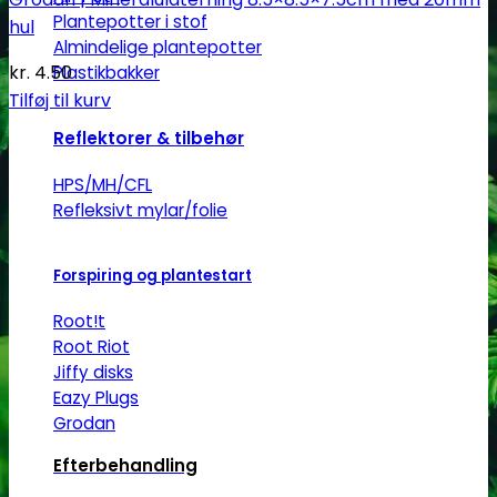
Plantepotter i stof
hul
Almindelige plantepotter
kr.
4.50
Plastikbakker
Tilføj til kurv
Reflektorer & tilbehør
HPS/MH/CFL
Refleksivt mylar/folie
Forspiring og plantestart
Root!t
Root Riot
Jiffy disks
Eazy Plugs
Grodan
Efterbehandling