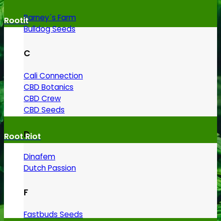
Barney´s Farm
Rootit
Bulldog Seeds
C
Cali Connection
CBD Botanics
CBD Crew
CBD Seeds
D
Root Riot
Dinafem
Dutch Passion
F
Fastbuds Seeds