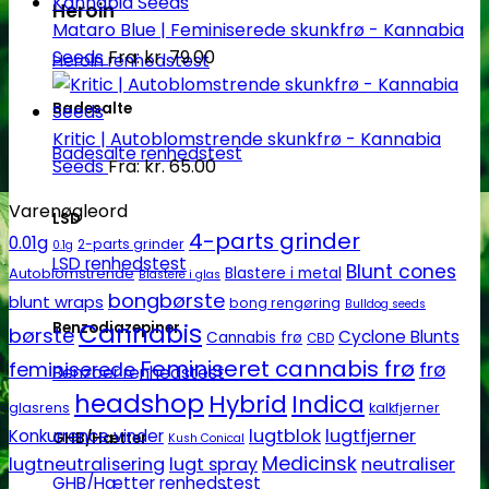
Heroin
Mataro Blue | Feminiserede skunkfrø - Kannabia
Seeds
Fra:
kr.
79.00
Heroin renhedstest
Badesalte
Kritic | Autoblomstrende skunkfrø - Kannabia
Badesalte renhedstest
Seeds
Fra:
kr.
65.00
Varenøgleord
LSD
4-parts grinder
0.01g
2-parts grinder
0.1g
LSD renhedstest
Blunt cones
Autoblomstrende
Blastere i metal
Blastere i glas
bongbørste
blunt wraps
bong rengøring
Bulldog seeds
Cannabis
Benzodiazepiner
børste
Cyclone Blunts
Cannabis frø
CBD
Feminiseret cannabis frø
feminiserede
frø
Benzoer renhedstest
headshop
Hybrid
Indica
glasrens
kalkfjerner
lugtblok
lugtfjerner
Konkurrence vinder
GHB/Hætter
Kush Conical
Medicinsk
lugtneutralisering
lugt spray
neutraliser
GHB/Hætter renhedstest