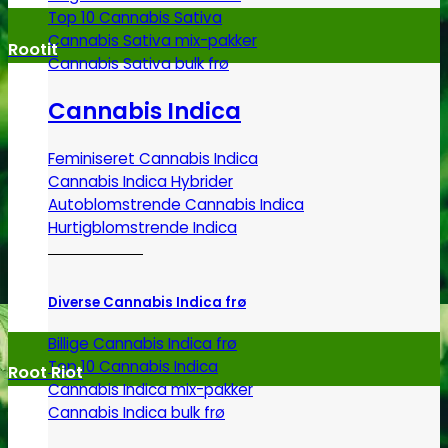
Top 10 Cannabis Sativa
Cannabis Sativa mix-pakker
Rootit
Cannabis Sativa bulk frø
Cannabis Indica
Feminiseret Cannabis Indica
Cannabis Indica Hybrider
Autoblomstrende Cannabis Indica
Hurtigblomstrende Indica
Diverse Cannabis Indica frø
Billige Cannabis Indica frø
Top 10 Cannabis Indica
Root Riot
Cannabis Indica mix-pakker
Cannabis Indica bulk frø