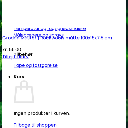
PH måling
EC måling
Co2 måling og kontrol
Temperatur og fugtighedsmålere
Målebægere og sprays
Grodan Master | Rockwools måtte 100x15x7,5 cm
kr.
55.00
Tilbehør
Tilføj til kurv
Tape og fastgørelse
Kurv
Ingen produkter i kurven.
Tilbage til shoppen