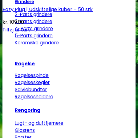
Grindere
Eazy Plug | Udskiftelige kuber – 50 stk
2-Parts grindere
3-Parts grindere
kr.
109.00
4-Parts grindere
Tilføj til kurv
5-Parts grindere
Keramiske grindere
Røgelse
Røgelsespinde
Røgelseskegler
Salviebundter
Røgelsesholdere
Rengøring
Lugt- og duftfjernere
Glasrens
Børster