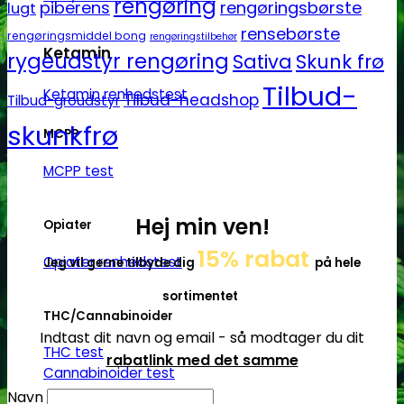
rengøring
piberens
rengøringsbørste
lugt
rensebørste
rengøringsmiddel bong
rengøringstilbehør
Ketamin
rygeudstyr rengøring
Sativa
Skunk frø
Tilbud-
Ketamin renhedstest
Tilbud-headshop
Tilbud-groudstyr
skunkfrø
MCPP
MCPP test
Hej min ven!
Opiater
15% rabat
Opiater renhedstest
Jeg vil gerne tilbyde dig
på hele
sortimentet
THC/Cannabinoider
Indtast dit navn og email - så modtager du dit
THC test
rabatlink med det samme
Cannabinoider test
Navn