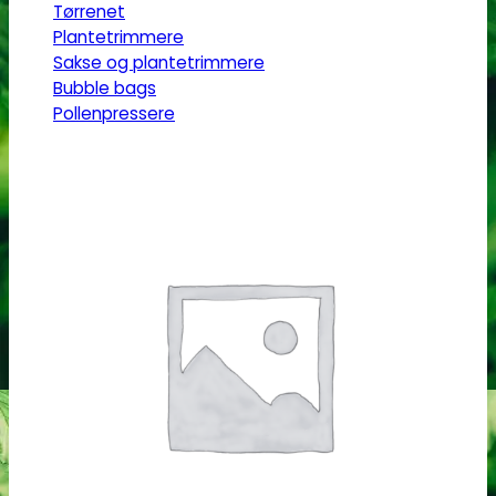
Tørrenet
Plantetrimmere
Sakse og plantetrimmere
Bubble bags
Pollenpressere
Fugtighedsregulering
Mikroskoper
Grotelte
Herbgarden™
RoyalRoom®
AC infinity
Cultibox
Homebox
Secret Jardine
Tilbehør til grotelte
Målingsudstyr