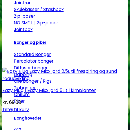
Jointrør
Skulekasser / Stashbox
Zip-poser
NO SMELL | Zip-poser
Jointbox
Bonger og piber
Standard Bonger
Percolator bonger
Diffusor bonger
Dabbing
Olie Bonger / Rigs
Tjubanger
Eazy Plug | Eazy Mixx jord 5L til kimplanter
Chillum
Piber
kr.
69.00
Tilføj til kurv
Bonghoveder