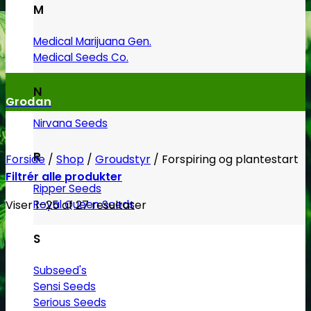
M
Medical Marijuana Gen.
Medical Seeds Co.
N
Grodan
Nirvana Seeds
R
Forside
/
Shop
/
Groudstyr
/
Forspiring og plantestart
Filtrér alle produkter
Ripper Seeds
Viser 1–25 af 27 resultater
Royal Queen Seeds
S
Subseed's
Sensi Seeds
Serious Seeds