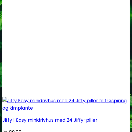
Jiffy | Easy minidrivhus med 24 Jiffy-piller