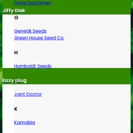
Flying Dutchmen
Jiffy Disk
G
Genetik Seeds
Green House Seed Co.
H
Humboldt Seeds
Eazy plug
J
Joint Doctor
K
Kannabia