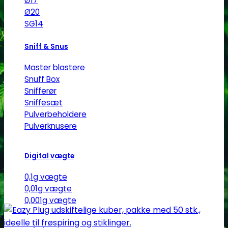
Ø17
Ø20
SG14
Sniff & Snus
Master blastere
Snuff Box
Snifferør
Sniffesæt
Pulverbeholdere
Pulverknusere
Digital vægte
0,1g vægte
0,01g vægte
0,001g vægte