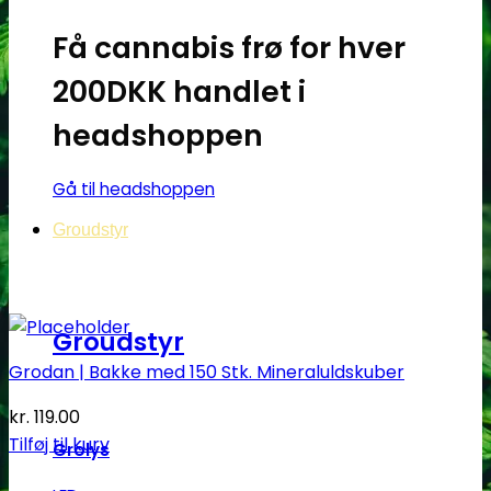
Få cannabis frø for hver
200DKK handlet i
headshoppen
Gå til headshoppen
Groudstyr
Groudstyr
Grodan | Bakke med 150 Stk. Mineraluldskuber
kr.
119.00
Tilføj til kurv
Grolys