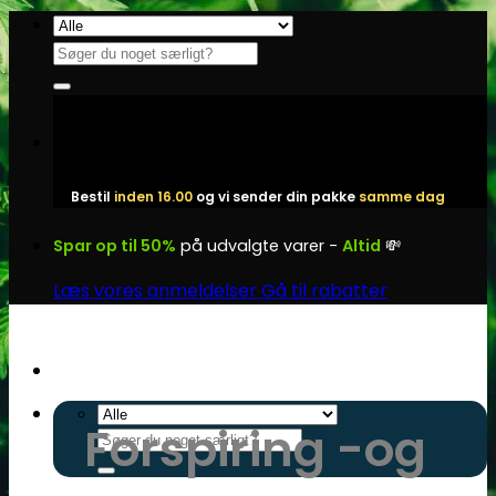
Fortsæt
til
Søg
indhold
efter:
Bestil
inden 16.00
og vi sender din pakke
samme dag
Spar op til 50%
på udvalgte varer -
Altid
💸
Læs vores anmeldelser
Gå til rabatter
Forspiring -og
Søg
efter: