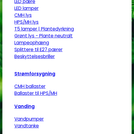
LED pære
LED lamper
CMH lys
HPS/MH lys
T5 lamper | Plantedyrkning
Grønt lys - Plante neutralt
Lampeophæng
Splittere til E27 pærer
Beskyttelsesbriller
Strømforsygning
CMH ballaster
Ballaster til HPS/MH
Vanding
Vandpumper
Vandtanke