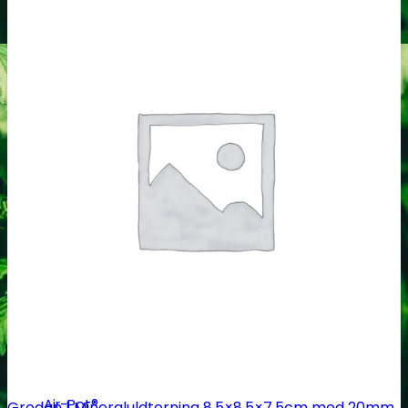
Gødning
Biobizz
Ventilation
Blæsere
Ventilationsrør -og slanger
Blæseregulator
Automatisering
Tidskontrol
Klimakontrol
Lys skinner
Vandkølere
Plantepotter og bakker
Air-Pot®
Grodan | Mineraluldterning 8.5×8.5×7.5cm med 20mm