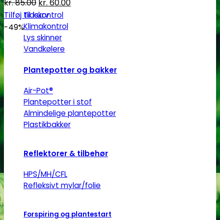
Den
Den
kr.
85.00
kr.
60.00
oprindelige
aktuelle
Tilføj til kurv
Tidskontrol
Klimakontrol
pris
pris
-49%
Lys skinner
var:
er:
Vandkølere
kr. 85.00.
kr. 60.00.
Plantepotter og bakker
Air-Pot®
Plantepotter i stof
Almindelige plantepotter
Plastikbakker
Reflektorer & tilbehør
HPS/MH/CFL
Refleksivt mylar/folie
Forspiring og plantestart