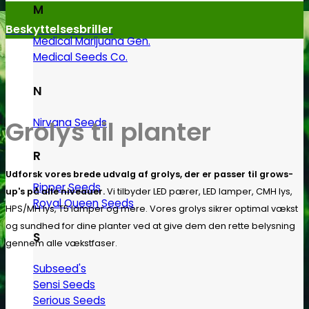
M
Beskyttelsesbriller
Medical Marijuana Gen.
Medical Seeds Co.
N
Grolys til planter
Nirvana Seeds
R
Udforsk vores brede udvalg af grolys, der er passer til grows-
Ripper Seeds
up's på alle niveauer.
Vi tilbyder LED pærer, LED lamper, CMH lys,
Royal Queen Seeds
HPS/MH lys, T5 lamper og mere. Vores grolys sikrer optimal vækst
og sundhed for dine planter ved at give dem den rette belysning
S
gennem alle vækstfaser.
Subseed's
Sensi Seeds
Serious Seeds