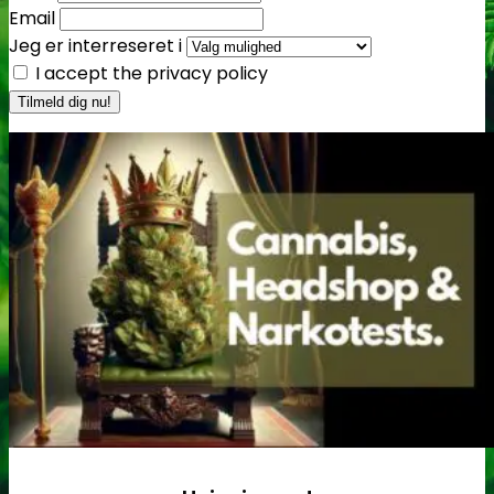
Email
Jeg er interreseret i
I accept the privacy policy
Få cannabis frø for hver
200DKK handlet i
headshoppen
Gå til headshoppen
Groudstyr