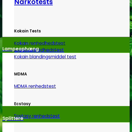
Narkotests
Kokain Tests
Kokain renhedhedstest
Lampeophæng
Crack renhedhedstest
Kokain blandingsmiddel test
MDMA
MDMA renhedstest
Ecstasy
Ecstasy renhedstest
Splittere