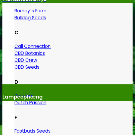
Barney´s Farm
Bulldog Seeds
C
Cali Connection
CBD Botanics
CBD Crew
CBD Seeds
D
Dinafem
Lampeophæng
Dutch Passion
F
Fastbuds Seeds