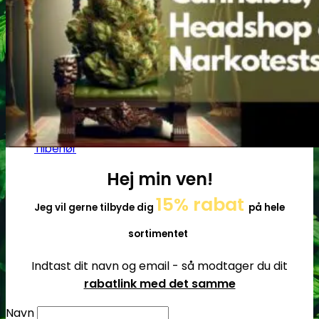
Røgelseskegler
Salviebundter
Røgelsesholdere
Rengøring
Lugt- og duftfjernere
Glasrens
Børster
Tilbehør
Hej min ven!
15% rabat
Jeg vil gerne tilbyde dig
på hele
sortimentet
Indtast dit navn og email - så modtager du dit
rabatlink med det samme
Navn