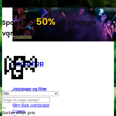
50%
Spar op til
på udvalgte
varer
Headshop
💸
Headshop
Jointpapir og filter
Se alle tilbud her
Søg
King Size Jointpapir
Slim Size Jointpapir
efter:
Cones
Sorter efter pris