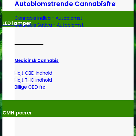
Autoblomstrende Cannabisfrø
Cannabis Indica - Autoblomst
LED lamper
Cannabis Sativa - Autoblomst
Medicinsk Cannabis
Højt CBD indhold
Højt THC indhold
Billige CBD frø
CMH pærer