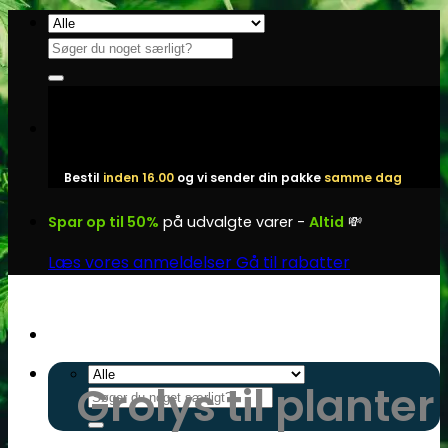
Fortsæt
til
Søg
indhold
efter:
Bestil
inden 16.00
og vi sender din pakke
samme dag
Spar op til 50%
på udvalgte varer -
Altid
💸
Læs vores anmeldelser
Gå til rabatter
Grolys til planter
Søg
efter: