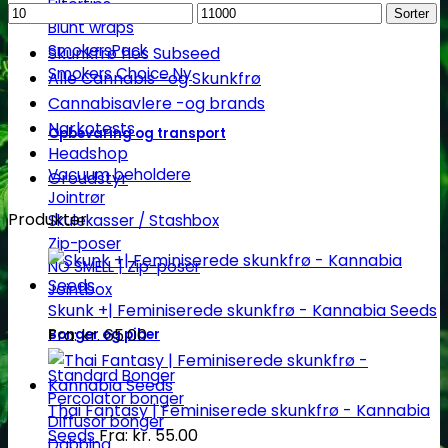
Filtertips
Mindstepris
Maks.
Sorter
Blunt wraps
pris
SmokersPack
Skunkfrø hos Subseed
Smokers Choice
Alle Cannabis -og Skunkfrø
Cannabisavlere -og brands
Narkotests
Opbevaring og transport
Headshop
Vacuum beholdere
Groudstyr
Jointrør
Produkter
Skulekasser / Stashbox
Zip-poser
NO SMELL | Zip-poser
Jointbox
Skunk +| Feminiserede skunkfrø - Kannabia Seeds
Fra:
kr.
65.00
Bonger og piber
Standard Bonger
Percolator bonger
Thai Fantasy | Feminiserede skunkfrø - Kannabia
Diffusor bonger
Seeds
Fra:
kr.
55.00
Dabbing