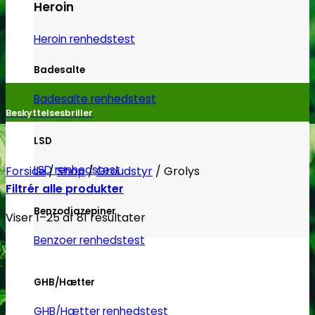
Heroin
Heroin renhedstest
Badesalte
Badesalte renhedstest
Beskyttelsesbriller
LSD
LSD renhedstest
Forside
/
Shop
/
Groudstyr
/
Grolys
Filtrér alle produkter
Benzodiazepiner
Viser 1–25 af 81 resultater
Benzoer renhedstest
GHB/Hætter
GHB/Hætter renhedstest