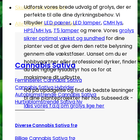
Udforsk vores brede udvalg af grolys, der er
Skunkfrø hos Subseed
perfekte til alle dine dyrkningsbehov. Vi
tilbyder
LED pærer
,
LED lampe
r
,
CMH lys
,
Alle Cannabis -og Skunkfrø
HPS/MH lys
,
T5 lamper
og mere. Vores
grolys
sikrer optimal vækst og sundhed
for dine
planter ved at give dem den rette belysning
gennem alle vækstfaser. Uanset om du er
hobbygartner eller professionel dyrker, finder
Cannabis Sativa
du det rigtige lysudstyr hos os for at
maksimere dit udbytte.
Feminiseret Cannabis Sativa
Cannabis Sativa Hybrider
Gå på opdagelse og find de bedste løsninger
Autoblomstrende Cannabis Sativa
til dine planteprojekter her hos Subseed.dk -
Hurtigblomstrende Sativa
læs vores f.a.q om grolys lige her
Diverse Cannabis Sativa frø
Billige Cannabis Sativa frø