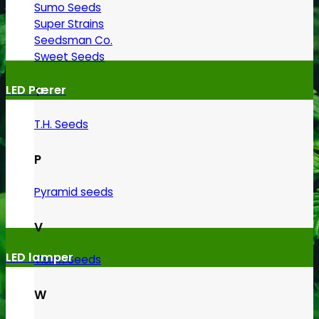
Sumo Seeds
Super Strains
Seedsman Co.
Sweet Seeds
LED Pærer
T
T.H. Seeds
P
Pyramid seeds
V
LED lamper
Vision Seeds
W