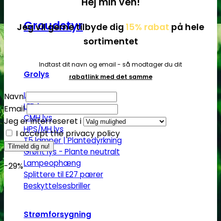
Hej min ven!
Groudstyr
Jeg vil gerne tilbyde dig
15% rabat
på hele
sortimentet
Indtast dit navn og email - så modtager du dit
Grolys
rabatlink med det samme
LED pære
Navn
LED lamper
Email
CMH lys
Jeg er interreseret i
HPS/MH lys
I accept the privacy policy
T5 lamper | Plantedyrkning
Grønt lys - Plante neutralt
Lampeophæng
-29%
Splittere til E27 pærer
Beskyttelsesbriller
Strømforsygning