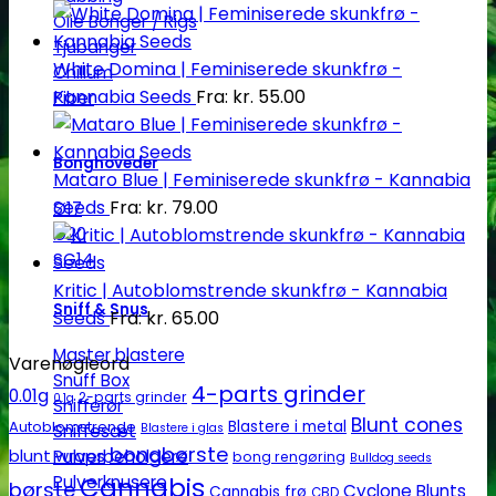
Olie Bonger / Rigs
Tjubanger
White Domina | Feminiserede skunkfrø -
Chillum
Kannabia Seeds
Fra:
kr.
55.00
Piber
Bonghoveder
Mataro Blue | Feminiserede skunkfrø - Kannabia
Seeds
Fra:
kr.
79.00
Ø17
Ø20
SG14
Kritic | Autoblomstrende skunkfrø - Kannabia
Sniff & Snus
Seeds
Fra:
kr.
65.00
Master blastere
Varenøgleord
Snuff Box
4-parts grinder
0.01g
2-parts grinder
0.1g
Snifferør
Blunt cones
Autoblomstrende
Blastere i metal
Sniffesæt
Blastere i glas
bongbørste
blunt wraps
Pulverbeholdere
bong rengøring
Bulldog seeds
Pulverknusere
Cannabis
børste
Cyclone Blunts
Cannabis frø
CBD