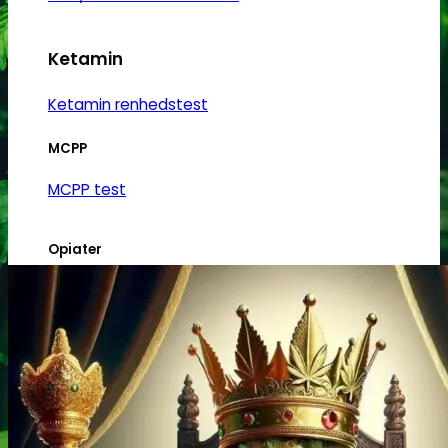
Ketamin
Ketamin renhedstest
MCPP
MCPP test
Opiater
Opiater renhedstest
THC/Cannabinoider
THC test
Cannabinoider test