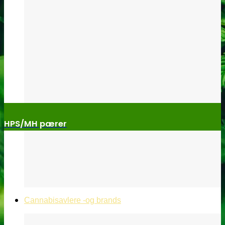
HPS/MH pærer
Cannabisavlere -og brands