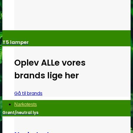
T5 lamper
Oplev ALLe vores
brands lige her
Gå til brands
Narkotests
Grønt/neutral lys