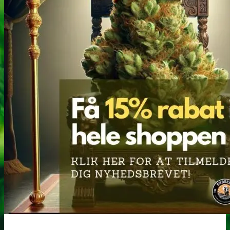
Robadope
Robadope tests
Simons tests
Test af primære aminer
URIN TESTS
Multi urin test - 3 stoffer
Multi urin test - 10 stoffer
THC urin test - 25ng/ml
THC urin test - 50ng/ml