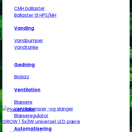
CMH ballaster
Ballaster til HPS/MH
Vanding
Vandpumper
Vandtanke
Gødning
Biobizz
Ventilation
Blæsere
Ventilationsrør -og slanger
Blæseregulator
GROW | 5x3W universel LED pære
Automatisering