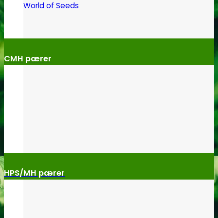
World of Seeds
CMH pærer
HPS/MH pærer