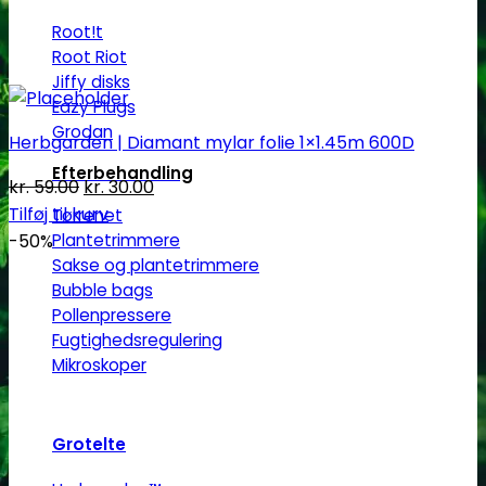
Root!t
Root Riot
Jiffy disks
Eazy Plugs
Grodan
Herbgarden | Diamant mylar folie 1×1.45m 600D
Efterbehandling
Den
Den
kr.
59.00
kr.
30.00
oprindelige
aktuelle
Tilføj til kurv
Tørrenet
pris
pris
Plantetrimmere
-50%
Sakse og plantetrimmere
var:
er:
Bubble bags
kr. 59.00.
kr. 30.00.
Pollenpressere
Fugtighedsregulering
Mikroskoper
Grotelte