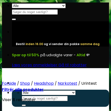
Fortsæt
til
Søg
indhold
efter:
Bestil
inden 16.00
og vi sender din pakke
samme dag
Spar op til 50%
på udvalgte varer -
Altid
💸
Læs vores anmeldelser
Gå til rabatter
Forside
/
Shop
/
Headshop
/
Narkotest
/
Urintest
Filtrér alle produkter
Søg
Viser 8 resultater
efter: