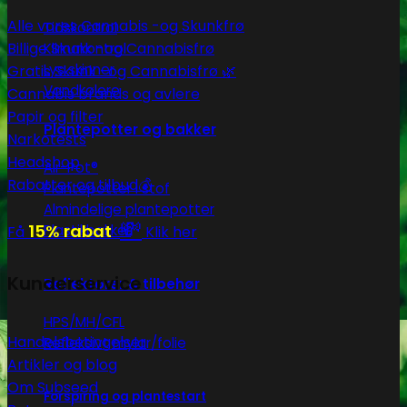
Alle vores Cannabis -og Skunkfrø
Tidskontrol
Billige Skunk -og Cannabisfrø
Klimakontrol
Lys skinner
Gratis Skunk -og Cannabisfrø 🌿
Vandkølere
Cannabis brands og avlere
Papir og filter
Plantepotter og bakker
Narkotests
Headshop
Air-Pot®
Rabatter og tilbud💰
Plantepotter i stof
Almindelige plantepotter
💸
15% rabat
Plastikbakker
Få
Klik her
Kunderservice
Reflektorer & tilbehør
HPS/MH/CFL
Handelsbetingelser
Refleksivt mylar/folie
Artikler og blog
Om Subseed
Forspiring og plantestart