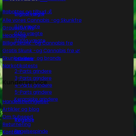
Rabatter og tilbud 💰
Digital vægte
Alle vores Cannabis -og Skunkfrø
0,1g vægte
Groudstyr
0,01g vægte
Headshop
0,001g vægte
Billige Skunk -og Cannabis frø
Gratis Skunk -og Cannabis frø 🌿
Skunk avlere- og brands
Grindere
Narkotikatests
2-Parts grindere
3-Parts grindere
Kunderservice
4-Parts grindere
5-Parts grindere
Keramiske grindere
Handelsbetingelser
Artikler og blog
Om Subseed
Røgelse
Returnering
Røgelsespinde
Kontakt