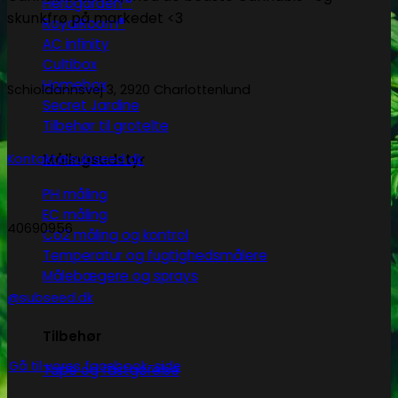
Herbgarden™
skunkfrø på markedet <3
RoyalRoom®
AC infinity
Cultibox
Homebox
Schioldannsvej 3, 2920 Charlottenlund
Secret Jardine
Tilbehør til grotelte
Kontakt@subseed.dk
Målingsudstyr
PH måling
EC måling
40690956
Co2 måling og kontrol
Temperatur og fugtighedsmålere
Målebægere og sprays
@subseed.dk
Tilbehør
Gå til vores facebook-side
Tape og fastgørelse