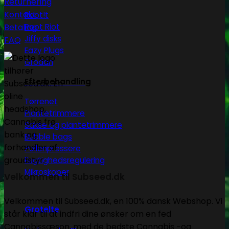
Returnering
Kontakt
Root!t
Betaling
Root Riot
Jiffy disks
FAQ
Eazy Plugs
Grodan
Efterbehandling
Tørrenet
Plantetrimmere
Sakse og plantetrimmere
Bubble bags
Pollenpressere
Fugtighedsregulering
Mikroskoper
Velkommen til Subseed.dk
Velkommen til Subseed.dk, en 100% dansk Webshop. Vi
Grotelte
står klar til at indfri dine ønsker om en fed
Cannabissæson, med de bedste Cannabis -og