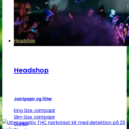
Headshop
Headshop
Jointpapir og filter
King Size Jointpapir
Slim Size Jointpapir
Cones