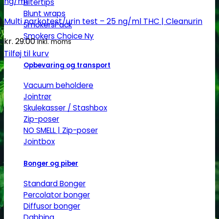
Filtertips
Blunt wraps
Multi narkotest/urin test – 25 ng/ml THC | Cleanurin
SmokersPack
Smokers Choice
kr.
29.00
Inkl. moms
Tilføj til kurv
Opbevaring og transport
Vacuum beholdere
Jointrør
Skulekasser / Stashbox
Zip-poser
NO SMELL | Zip-poser
Jointbox
Bonger og piber
Standard Bonger
Percolator bonger
Diffusor bonger
Dabbing