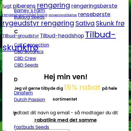
rengøring
piberens
rengøringsbørste
lugt
Barney´s Farm
rensebørste
rengøringsmiddel bong
rengøringstilbehør
Bulldog Seeds
rygeudstyr rengøring
Sativa
Skunk frø
C
Tilbud-
Tilbud-headshop
Tilbud-groudstyr
skunkfrø
Cali Connection
CBD Botanics
CBD Crew
CBD Seeds
Hej min ven!
D
15% rabat
Jeg vil gerne tilbyde dig
på hele
Dinafem
Dutch Passion
sortimentet
Indtast dit navn og email - så modtager du dit
F
rabatlink med det samme
Fastbuds Seeds