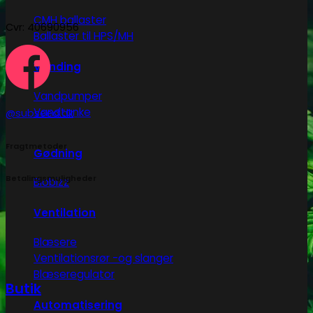
CMH ballaster
Cvr: 40690956
Ballaster til HPS/MH
Vanding
Vandpumper
Vandtanke
@subseed.dk
Fragtmetoder
Gødning
Betalingsmuligheder
Biobizz
Ventilation
Blæsere
Ventilationsrør -og slanger
Blæseregulator
Butik
Automatisering