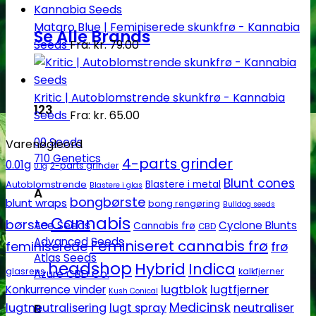
Mataro Blue | Feminiserede skunkfrø - Kannabia
Se Alle Brands
Seeds
Fra:
kr.
79.00
Kritic | Autoblomstrende skunkfrø - Kannabia
123
Seeds
Fra:
kr.
65.00
00 Seeds
Varenøgleord
710 Genetics
4-parts grinder
0.01g
2-parts grinder
0.1g
Blunt cones
Autoblomstrende
Blastere i metal
Blastere i glas
A
bongbørste
blunt wraps
bong rengøring
Bulldog seeds
Cannabis
børste
Ace Seeds
Cyclone Blunts
Cannabis frø
CBD
Advanced Seeds
Feminiseret cannabis frø
feminiserede
frø
Atlas Seeds
headshop
Hybrid
Indica
glasrens
kalkfjerner
Azure CBD Co.
lugtblok
lugtfjerner
Konkurrence vinder
Kush Conical
Medicinsk
lugtneutralisering
lugt spray
neutraliser
B