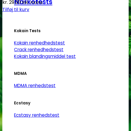
Narkotests
kr.
29.00
Inkl. moms
Tilføj til kurv
Kokain Tests
Kokain renhedhedstest
Crack renhedhedstest
Kokain blandingsmiddel test
MDMA
MDMA renhedstest
Ecstasy
Ecstasy renhedstest