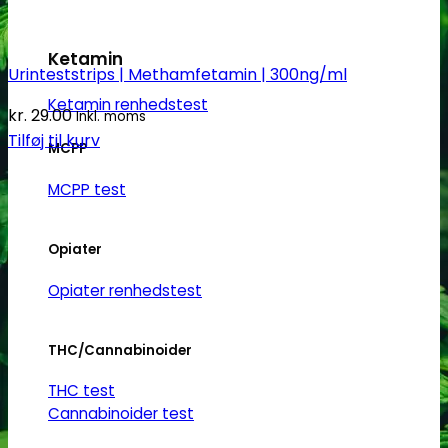
Ketamin
Urinteststrips | Methamfetamin | 300ng/ml
Ketamin renhedstest
kr.
29.00
Inkl. moms
Tilføj til kurv
MCPP
MCPP test
Opiater
Opiater renhedstest
THC/Cannabinoider
THC test
Cannabinoider test