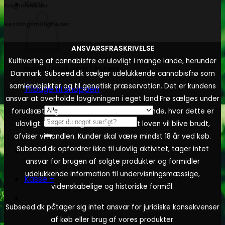
Kurv
Fragtmetoder
Betalingsmuligheder
ANSVARSFRASKRIVELSE
Kultivering af cannabisfrø er ulovligt i mange lande, herunder
Ingen produkter i kurven.
Danmark. Subseed.dk sælger udelukkende cannabisfrø som
samlerobjekter og til genetisk præservation. Det er kundens
Tilbage til shoppen
ansvar at overholde lovgivningen i eget land.
Frø sælges under
forudsætning af, at de ikke kultiveres i lande, hvor dette er
Søg
ulovligt. Hvis vi har grund til at tro, at loven vil blive brudt,
efter:
afviser vi handlen. Kunder skal være mindst 18 år ved køb.
Subseed.dk opfordrer ikke til ulovlig aktivitet, tager intet
ansvar for brugen af solgte produkter og formidler
udelukkende information til undervisningsmæssige,
Kasse
+
videnskabelige og historiske formål.
Subseed.dk påtager sig intet ansvar for juridiske konsekvenser
af køb eller brug af vores produkter.