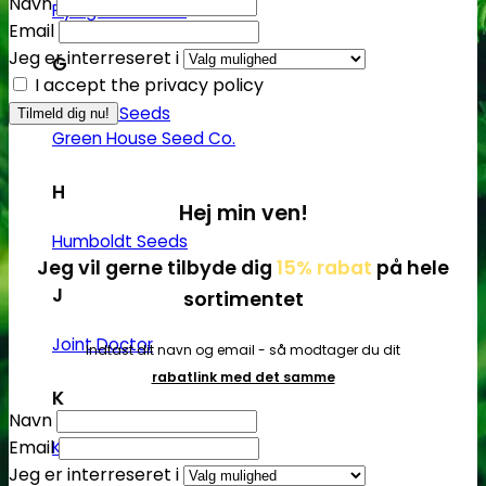
Navn
Flying Dutchmen
Email
Jeg er interreseret i
G
I accept the privacy policy
Genetik Seeds
Green House Seed Co.
H
Hej min ven!
Humboldt Seeds
Jeg vil gerne tilbyde dig
15% rabat
på hele
J
sortimentet
Joint Doctor
Indtast dit navn og email - så modtager du dit
rabatlink med det samme
K
Navn
Email
Kannabia
Jeg er interreseret i