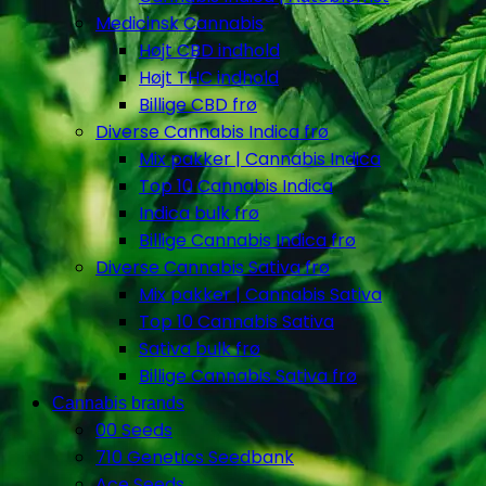
Medicinsk Cannabis
Højt CBD indhold
Højt THC indhold
Billige CBD frø
Diverse Cannabis Indica frø
Mix pakker | Cannabis Indica
Top 10 Cannabis Indica
Indica bulk frø
Billige Cannabis Indica frø
Diverse Cannabis Sativa frø
Mix pakker | Cannabis Sativa
Top 10 Cannabis Sativa
Sativa bulk frø
Billige Cannabis Sativa frø
Cannabis brands
00 Seeds
710 Genetics Seedbank
Ace Seeds