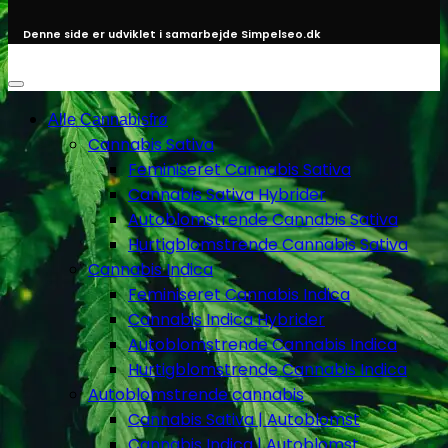
Denne side er udviklet i samarbejde
Simpelseo.dk
Alle Cannabisfrø
Cannabis Sativa
Feminiseret Cannabis Sativa
Cannabis Sativa Hybrider
Autoblomstrende Cannabis Sativa
Hurtigblomstrende Cannabis Sativa
Cannabis Indica
Feminiseret Cannabis Indica
Cannabis Indica Hybrider
Autoblomstrende Cannabis Indica
Hurtigblomstrende Cannabis Indica
Autoblomstrende cannabis
Cannabis Sativa | Autoblomst
Cannabis Indica | Autoblomst