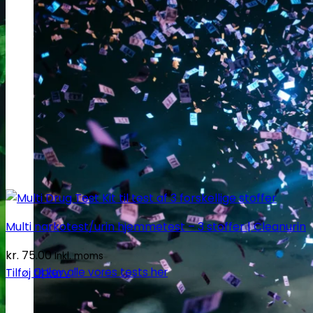
Multi narkotest/urin hjemmetest – 3 stoffer | Cleanurin
kr.
75.00
Inkl. moms
Tilføj til kurv
Oplev alle vores tests her