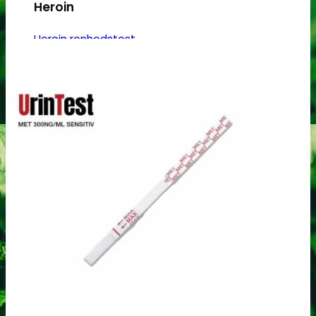
Heroin
Heroin renhedstest
Badesalte
Badesalte renhedstest
LSD
LSD renhedstest
Benzodiazepiner
Benzoer renhedstest
GHB/Hætter
GHB/Hætter renhedstest