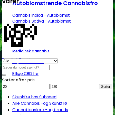
varer
Autoblomstrende Cannabisfrø
💸
Cannabis Indica - Autoblomst
Cannabis Sativa - Autoblomst
Medicinsk Cannabis
Se alle tilbud her
Højt CBD indhold
Søg
Højt THC indhold
efter:
Billige CBD frø
Sorter efter pris
Mindstepris
Maks.
Sorter
pris
Skunkfrø hos Subseed
Alle Cannabis -og Skunkfrø
Cannabisavlere -og brands