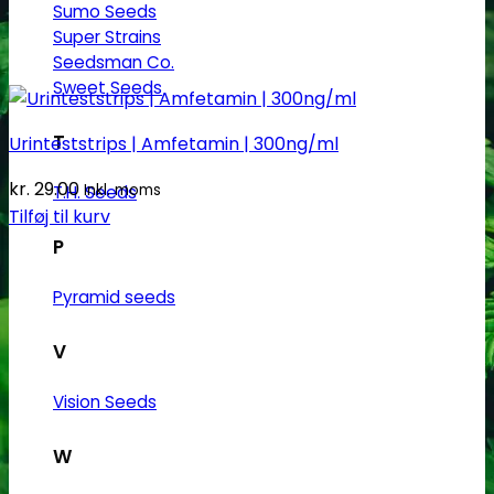
Sumo Seeds
Super Strains
Seedsman Co.
Sweet Seeds
T
Urinteststrips | Amfetamin | 300ng/ml
kr.
29.00
Inkl. moms
T.H. Seeds
Tilføj til kurv
P
Pyramid seeds
V
Vision Seeds
W