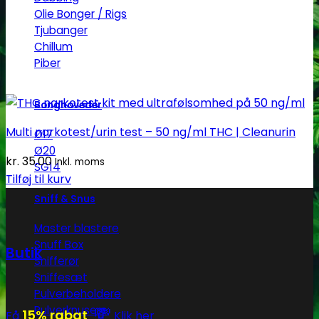
Olie Bonger / Rigs
Tjubanger
Chillum
Piber
Bonghoveder
Multi narkotest/urin test – 50 ng/ml THC | Cleanurin
Ø17
Ø20
kr.
35.00
Inkl. moms
SG14
Tilføj til kurv
Sniff & Snus
Master blastere
Snuff Box
Butik
Snifferør
Sniffesæt
Pulverbeholdere
💸
Pulverknusere
15% rabat
Få
Klik her