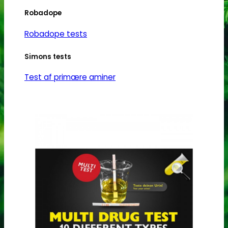
Robadope
Robadope tests
Simons tests
Test af primære aminer
URIN TESTS
Multi urin test - 3 stoffer
Multi urin test - 10 stoffer
THC urin test - 25ng/ml
THC urin test - 50ng/ml