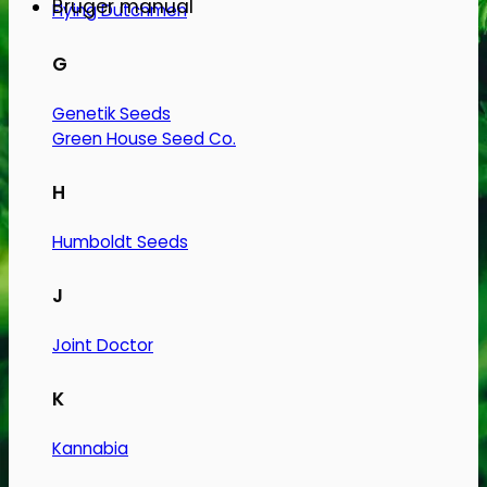
Bruger manual
Flying Dutchmen
G
Genetik Seeds
Green House Seed Co.
H
Humboldt Seeds
J
Joint Doctor
K
Kannabia