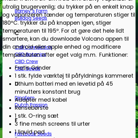
utrolig brugervenlig; du trykker på en enkelt knap
Barney´s Farm
og vaporizeren tænder og temperaturen stiger til
Bulldog Seeds
180ºC. trykker du på knappen igen, stiger
temperaturen til 195º. For at gøre det hele lidt
C
smartere, kan du downloade Volcano appen til
din android eller apple enhed og modificere
Cali Connection
temperaturen efter eget valg m.m.
CBD Botanics
Funktioner:
CBD Crew
Fratis Grinder
CBD Seeds
1 stk. fylde værktøj til påfyldnings kammeret
D
Lithium batteri med en levetid på 45
minutters konstant brug
Dinafem
Adapter med kabel
Dutch Passion
Rensebørste
1 stk. O-ring sæt
F
3 fine mesh screens til urter
1 liquid pad
Fastbuds Seeds