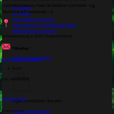
cannabissæson, med de bedste Cannabis -og
PH måling
Skunkfrø på markedet <3
EC måling
Co2 måling og kontrol
Temperatur og fugtighedsmålere
Målebægere og sprays
Schioldannsvej 3, 2920 Charlottenlund
Tilbehør
Tape og fastgørelse
Kontakt@subseed.dk
Kurv
Cvr: 40690956
@subseed.dk
Ingen produkter i kurven.
Tilbage til shoppen
Fragtmetoder