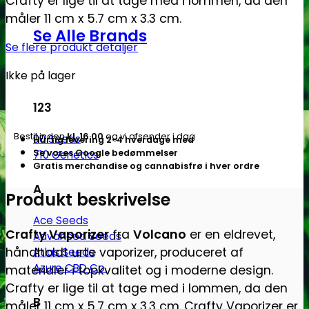
Crafty er lige til at tage med i lommen, da den
måler 11 cm x 5.7 cm x 3.3 cm.
Se Alle Brands
Se flere produkt detaljer
Ikke på lager
123
Bestil inden
kl. 16.00
og vi afsender i dag
00 Seeds
Hurtig levering 2-4 hverdage med
Se vores Google bedømmelser
710 Genetics
Gratis merchandise og cannabisfrø i hver ordre
A
Produkt beskrivelse
Ace Seeds
Crafty Vaporizer
fra
Volcano
er en eldrevet,
Advanced Seeds
håndholdt urte vaporizer, produceret af
Atlas Seeds
Azure CBD Co.
materialer i topkvalitet og i moderne design.
Crafty er lige til at tage med i lommen, da den
B
måler 11 cm x 5.7 cm x 3.3 cm.
Crafty Vaporizer er