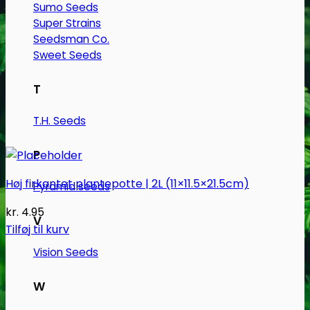
Sumo Seeds
Super Strains
Seedsman Co.
Sweet Seeds
T
T.H. Seeds
P
Høj firkantet plantepotte | 2L (11×11.5×21.5cm)
Pyramid seeds
kr.
4.95
V
Tilføj til kurv
Vision Seeds
W