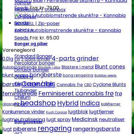
Mataro Blue | Feminiserede skunkfrø - Kannabia
Jointrør
Seeds
Fra:
kr.
79.00
Skulekasser / Stashbox
Zip-poser
NO SMELL | Zip-poser
Kritic | Autoblomstrende skunkfrø - Kannabia
Jointbox
Seeds
Fra:
kr.
65.00
Bonger og piber
Varenøgleord
Standard Bonger
4-parts grinder
0.01g
2-parts grinder
0.1g
Percolator bonger
Blunt cones
Autoblomstrende
Blastere i metal
Blastere i glas
Diffusor bonger
bongbørste
blunt wraps
bong rengøring
Bulldog seeds
Dabbing
Cannabis
Olie Bonger / Rigs
børste
Cyclone Blunts
Cannabis frø
CBD
Tjubanger
Feminiseret cannabis frø
feminiserede
frø
Chillum
headshop
Hybrid
Indica
Piber
glasrens
kalkfjerner
lugtblok
lugtfjerner
Konkurrence vinder
Kush Conical
Medicinsk
lugtneutralisering
lugt spray
neutraliser
Bonghoveder
rengøring
piberens
rengøringsbørste
lugt