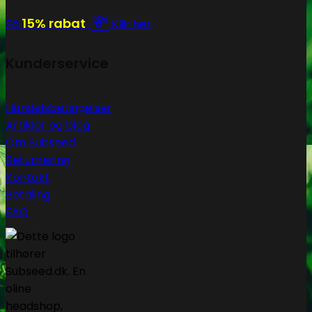
💸
15% rabat
Få
Klik her
Kunderservice
Handelsbetingelser
Artikler og blog
Om Subseed
Returnering
Kontakt
Betaling
FAQ