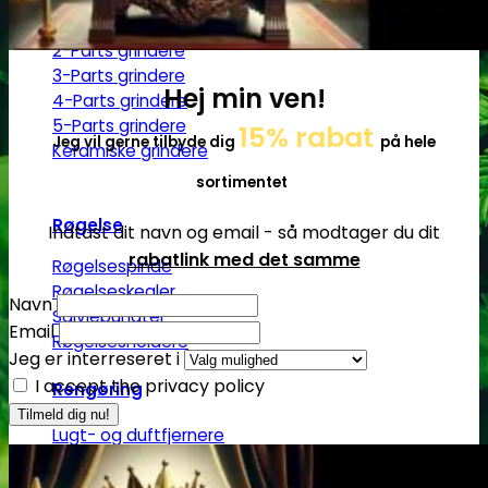
Grindere
2-Parts grindere
3-Parts grindere
Hej min ven!
4-Parts grindere
5-Parts grindere
15% rabat
Jeg vil gerne tilbyde dig
på hele
Keramiske grindere
sortimentet
Røgelse
Indtast dit navn og email - så modtager du dit
rabatlink med det samme
Røgelsespinde
Røgelseskegler
Navn
Salviebundter
Email
Røgelsesholdere
Jeg er interreseret i
I accept the privacy policy
Rengøring
Lugt- og duftfjernere
Glasrens
Børster