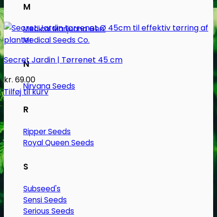
M
Medical Marijuana Gen.
Medical Seeds Co.
Secret Jardin | Tørrenet 45 cm
N
kr.
69.00
Nirvana Seeds
Tilføj til kurv
R
Ripper Seeds
Royal Queen Seeds
S
Subseed's
Sensi Seeds
Serious Seeds