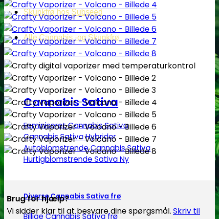
Skunkfrø hos Subseed
Alle Cannabis -og Skunkfrø
Cannabis Sativa
Feminiseret Cannabis Sativa
Cannabis Sativa Hybrider
Autoblomstrende Cannabis Sativa
Hurtigblomstrende Sativa
Diverse Cannabis Sativa frø
Brug for hjælp?
Vi sidder klar til at besvare dine spørgsmål.
Skriv til
Billige Cannabis Sativa frø