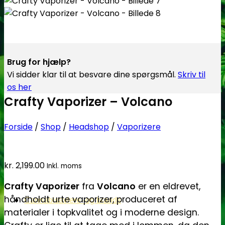
Brug for hjælp?
Vi sidder klar til at besvare dine spørgsmål.
Skriv til
os her
Crafty Vaporizer – Volcano
Forside
/
Shop
/
Headshop
/
Vaporizere
kr.
2,199.00
Inkl. moms
Crafty Vaporizer
fra
Volcano
er en eldrevet,
håndholdt urte vaporizer, produceret af
Cannabisavlere -og brands
materialer i topkvalitet og i moderne design.