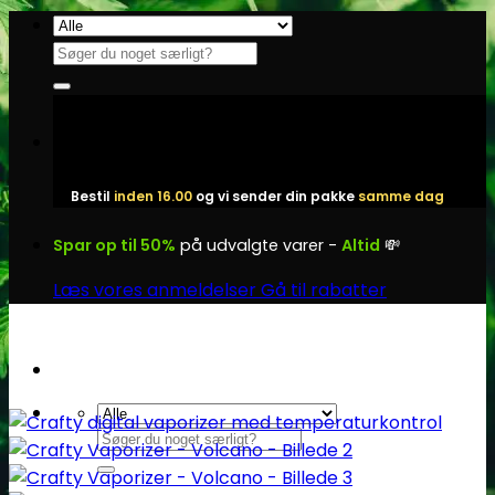
Fortsæt
til
Søg
indhold
efter:
Bestil
inden 16.00
og vi sender din pakke
samme dag
Spar op til 50%
på udvalgte varer -
Altid
💸
Læs vores anmeldelser
Gå til rabatter
Søg
efter: