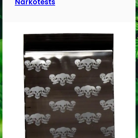
Narkotests
Kokain Tests
Kokain renhedhedstest
Crack renhedhedstest
Kokain blandingsmiddel test
MDMA
MDMA renhedstest
Ecstasy
Ecstasy renhedstest