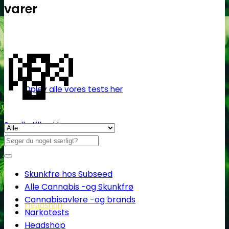
varer
💸
Oplev alle vores tests her
Se alle tilbud her
Søg
efter:
Skunkfrø hos Subseed
Alle Cannabis -og Skunkfrø
Cannabisavlere -og brands
Headshop
Narkotests
Headshop