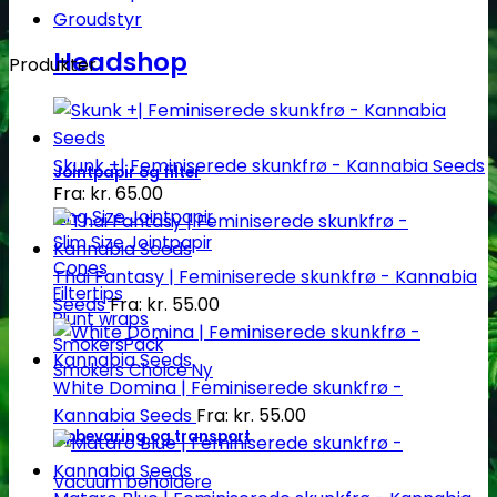
Groudstyr
Headshop
Produkter
Skunk +| Feminiserede skunkfrø - Kannabia Seeds
Jointpapir og filter
Fra:
kr.
65.00
King Size Jointpapir
Slim Size Jointpapir
Cones
Thai Fantasy | Feminiserede skunkfrø - Kannabia
Filtertips
Seeds
Fra:
kr.
55.00
Blunt wraps
SmokersPack
Smokers Choice
White Domina | Feminiserede skunkfrø -
Kannabia Seeds
Fra:
kr.
55.00
Opbevaring og transport
Vacuum beholdere