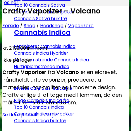
os her
Top 10 Cannabis Sativa
Crafty Vaporizer – Volcano
Cannabis Sativa mix-pakker
Cannabis Sativa bulk frø
Forside
/
Shop
/
Headshop
/
Vaporizere
Cannabis Indica
Feminiseret Cannabis Indica
kr.
2,199.00
Inkl. moms
Cannabis Indica Hybrider
Autoblomstrende Cannabis Indica
Ikke på lager
Hurtigblomstrende Indica
Crafty Vaporizer
fra
Volcano
er en eldrevet,
håndholdt urte vaporizer, produceret af
materialer i topkvalitet og i moderne design.
Diverse Cannabis Indica frø
Crafty er lige til at tage med i lommen, da den
Billige Cannabis Indica frø
måler 11 cm x 5.7 cm x 3.3 cm.
Top 10 Cannabis Indica
Cannabis Indica mix-pakker
Se flere produkt detaljer
Cannabis Indica bulk frø