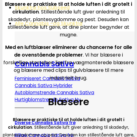
Blæsere er praktiske til at holde luften i dit grotelt i
Skunkfrø hos Subseed
cirkulation
. Stillestående luft giver anledning til
skadedyr, plantesygdomme og pest. Desuden kan
Alle Cannabis -og Skunkfrø
stillestående luft gøre, at dine planter begynder at
mugne.
Med en luftblæser eliminerer du chancerne for alle
de ovenstående problemer
. Vi har blæsere i
forskellige størrelser, lige fra vægmonterede blæsere
Cannabis Sativa
og blæsere med clips til gulvblæsere til mere
industrielt brug.
Feminiseret Cannabis Sativa
Cannabis Sativa Hybrider
Autoblomstrende Cannabis Sativa
Blæsere
Hurtigblomstrende Sativa
Blæsere er praktiske til at holde luften i dit grotelt i
Diverse Cannabis Sativa frø
cirkulation
. Stillestående luft giver anledning til skadedyr,
Billige Cannabis Sativa frø
plantesygdomme og pest. Desuden kan stillestående luft gøre,