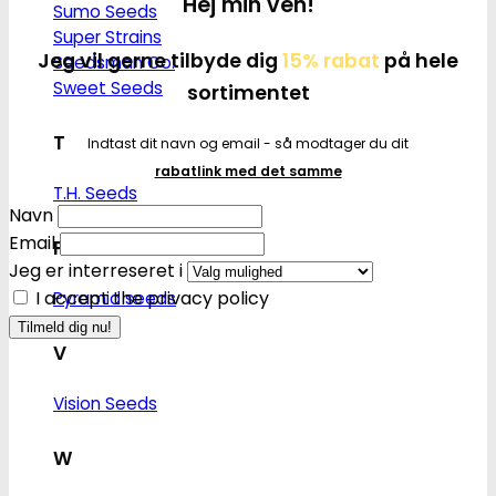
Hej min ven!
Sumo Seeds
Super Strains
Jeg vil gerne tilbyde dig
15% rabat
på hele
Seedsman Co.
Sweet Seeds
sortimentet
T
Indtast dit navn og email - så modtager du dit
rabatlink med det samme
T.H. Seeds
Navn
Email
P
Jeg er interreseret i
I accept the privacy policy
Pyramid seeds
V
Vision Seeds
W