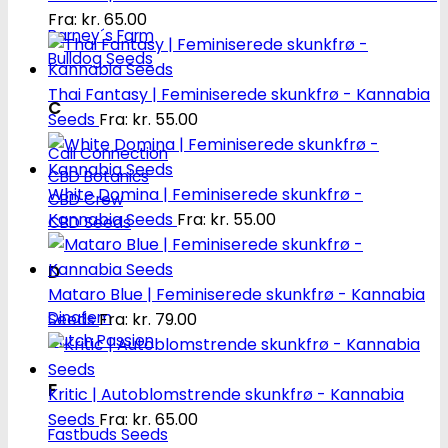
Fra:
kr.
65.00
Barney´s Farm
Bulldog Seeds
Thai Fantasy | Feminiserede skunkfrø - Kannabia
C
Seeds
Fra:
kr.
55.00
Cali Connection
CBD Botanics
White Domina | Feminiserede skunkfrø -
CBD Crew
Kannabia Seeds
Fra:
kr.
55.00
CBD Seeds
D
Mataro Blue | Feminiserede skunkfrø - Kannabia
Dinafem
Seeds
Fra:
kr.
79.00
Dutch Passion
F
Kritic | Autoblomstrende skunkfrø - Kannabia
Seeds
Fra:
kr.
65.00
Fastbuds Seeds