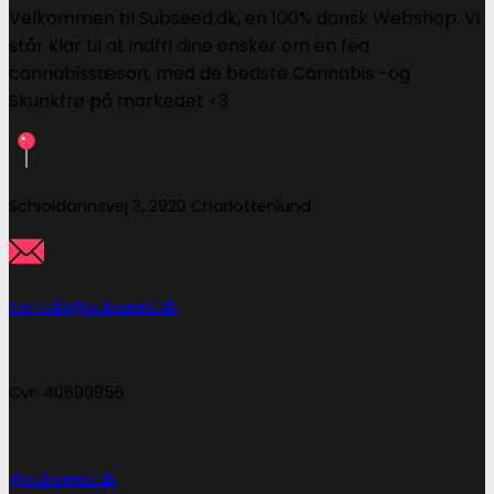
Velkommen til Subseed.dk, en 100% dansk Webshop. Vi
står klar til at indfri dine ønsker om en fed
cannabissæson, med de bedste Cannabis -og
Skunkfrø på markedet <3
Schioldannsvej 3, 2920 Charlottenlund
Kontakt@subseed.dk
Cvr: 40690956
@subseed.dk