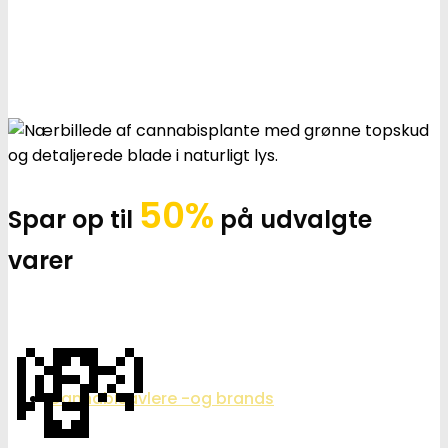
50%
Spar op til
på udvalgte
varer
💸
Cannabisavlere -og brands