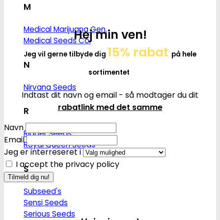
M
Medical Marijuana Gen.
Hej min ven!
Medical Seeds Co.
15% rabat
Jeg vil gerne tilbyde dig
på hele
N
sortimentet
Nirvana Seeds
Indtast dit navn og email - så modtager du dit
rabatlink med det samme
R
Navn
Ripper Seeds
Email
Royal Queen Seeds
Jeg er interreseret i
I accept the privacy policy
S
Subseed's
Sensi Seeds
Serious Seeds