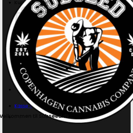
Kurv
Ingen produkter i kurven.
Tilbage til shoppen
Søg
efter:
Kasse
+
Velkommen til Subseed.dk