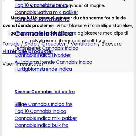
Top 10 Cannabis Sativa
at dine planter begynder at mugne.
Cannabis Sativa mix-pakker
Med en luftblæser eliminerer du chancerne for alle de
Cannabis Sativa bulk frø
ovenstående problemer
. Vi har blæsere i forskellige størrelser,
Cannabis Indica
lige fra vægmonterede blæsere og blæsere med clips til
gulvblæsere til mere industrielt brug.
Forside
/
Shop
/
Groudstyr
/
Ventilation
/
Blæsere
Feminiseret Cannabis Indica
Filtrér alle produkter
Cannabis Indica Hybrider
Autoblomstrende Cannabis Indica
Viser 11 resultater
Hurtigblomstrende Indica
Diverse Cannabis Indica frø
Billige Cannabis Indica frø
Top 10 Cannabis Indica
Cannabis Indica mix-pakker
Cannabis Indica bulk frø