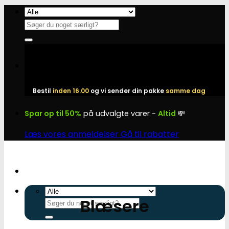
Fortsæt
til
Søg
indhold
efter:
Bestil
inden 16.00
og vi sender din pakke
samme dag
Spar op til 50%
på udvalgte varer -
Altid
💸
Læs vores anmeldelser
Gå til rabatter
Blæsere
Søg
efter: