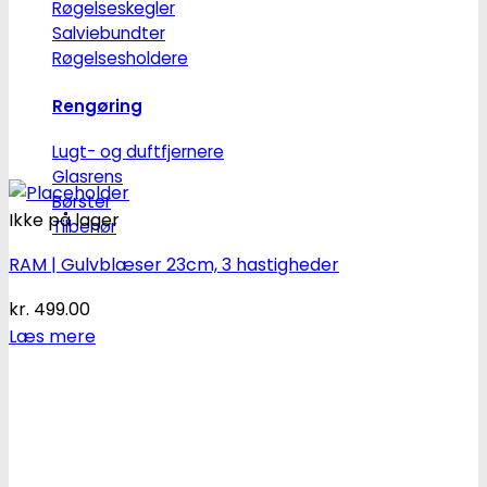
Røgelseskegler
Salviebundter
Røgelsesholdere
Rengøring
Lugt- og duftfjernere
Glasrens
Børster
Ikke på lager
Tilbehør
RAM | Gulvblæser 23cm, 3 hastigheder
kr.
499.00
Læs mere