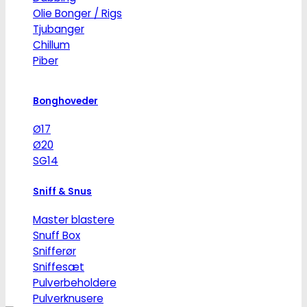
Olie Bonger / Rigs
Tjubanger
Chillum
Piber
Bonghoveder
Ø17
Ø20
SG14
Sniff & Snus
Master blastere
Snuff Box
Snifferør
Sniffesæt
Pulverbeholdere
Pulverknusere