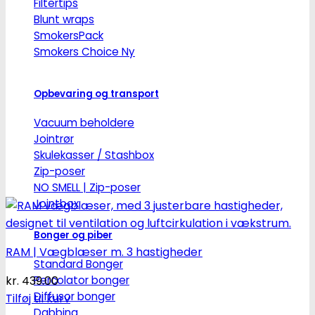
Filtertips
Blunt wraps
SmokersPack
Smokers Choice
Opbevaring og transport
Vacuum beholdere
Jointrør
Skulekasser / Stashbox
Zip-poser
NO SMELL | Zip-poser
Jointbox
Bonger og piber
RAM | Vægblæser m. 3 hastigheder
Standard Bonger
Percolator bonger
kr.
439.00
Diffusor bonger
Tilføj til kurv
Dabbing