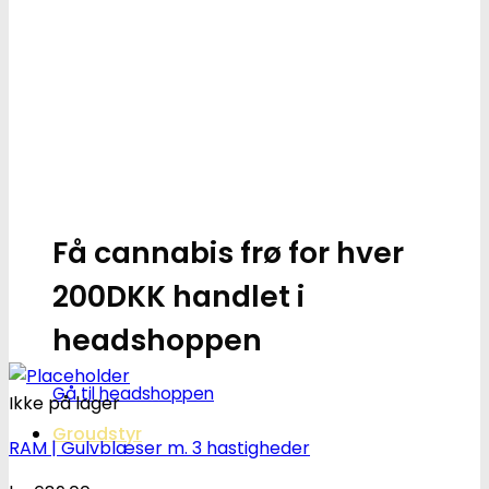
Få cannabis frø for hver
200DKK handlet i
headshoppen
Gå til headshoppen
Ikke på lager
Groudstyr
RAM | Gulvblæser m. 3 hastigheder