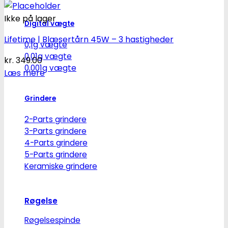
Ikke på lager
Digital vægte
Lifetime | Blæsertårn 45W – 3 hastigheder
0,1g vægte
0,01g vægte
kr.
349.00
0,001g vægte
Læs mere
Grindere
2-Parts grindere
3-Parts grindere
4-Parts grindere
5-Parts grindere
Keramiske grindere
Røgelse
Røgelsespinde