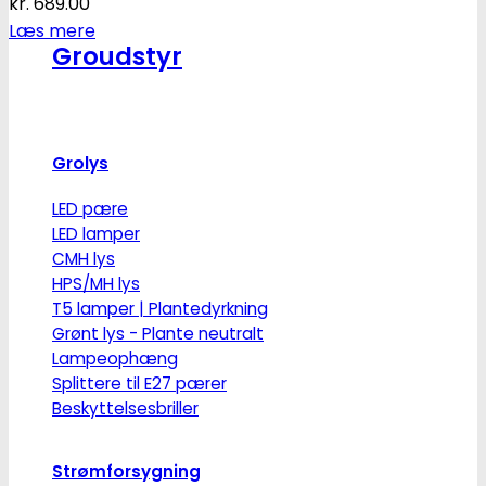
kr.
689.00
Læs mere
Groudstyr
Grolys
LED pære
LED lamper
CMH lys
HPS/MH lys
T5 lamper | Plantedyrkning
Grønt lys - Plante neutralt
Lampeophæng
Splittere til E27 pærer
Beskyttelsesbriller
Strømforsygning