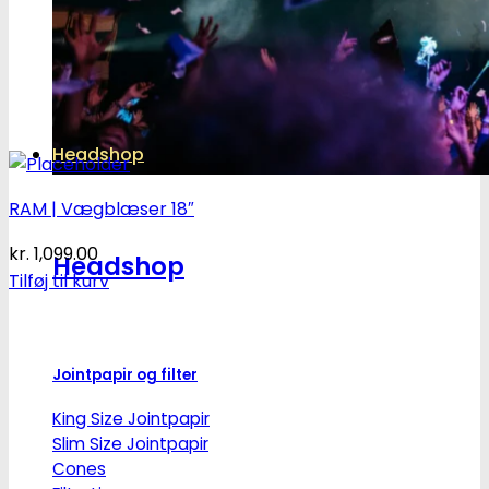
Headshop
RAM | Vægblæser 18″
kr.
1,099.00
Headshop
Tilføj til kurv
Jointpapir og filter
King Size Jointpapir
Slim Size Jointpapir
Cones