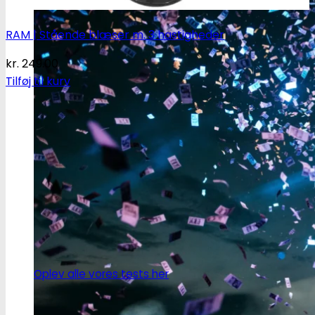
RAM | Stående blæser m. 3 hastigheder
kr.
249.00
Tilføj til kurv
Oplev alle vores tests her