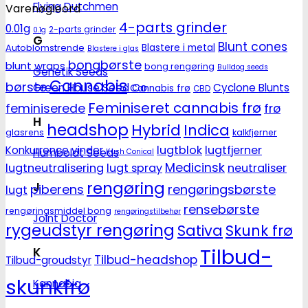
Flying Dutchmen
Varenøgleord
4-parts grinder
0.01g
2-parts grinder
0.1g
G
Blunt cones
Autoblomstrende
Blastere i metal
Blastere i glas
bongbørste
blunt wraps
bong rengøring
Bulldog seeds
Genetik Seeds
Cannabis
børste
Cyclone Blunts
Green House Seed Co.
Cannabis frø
CBD
Feminiseret cannabis frø
feminiserede
frø
H
headshop
Hybrid
Indica
glasrens
kalkfjerner
lugtblok
lugtfjerner
Konkurrence vinder
Humboldt Seeds
Kush Conical
Medicinsk
lugtneutralisering
lugt spray
neutraliser
rengøring
J
piberens
rengøringsbørste
lugt
rensebørste
rengøringsmiddel bong
rengøringstilbehør
Joint Doctor
rygeudstyr rengøring
Sativa
Skunk frø
Tilbud-
K
Tilbud-headshop
Tilbud-groudstyr
skunkfrø
Kannabia