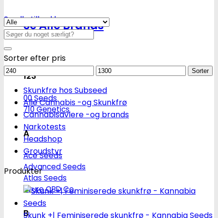
Se alle tilbud her
Se Alle Brands
Søg
efter:
Sorter efter pris
Mindstepris
Maks.
Sorter
123
pris
Skunkfrø hos Subseed
00 Seeds
Alle Cannabis -og Skunkfrø
710 Genetics
Cannabisavlere -og brands
Narkotests
A
Headshop
Groudstyr
Ace Seeds
Advanced Seeds
Produkter
Atlas Seeds
Azure CBD Co.
B
Skunk +| Feminiserede skunkfrø - Kannabia Seeds