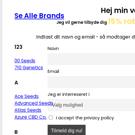
Hej min v
Se Alle Brands
15% ra
Jeg vil gerne tilbyde dig
Indtast dit navn og email - så modtager d
123
Navn
00 Seeds
710 Genetics
Email
A
Jeg er interreseret i
Ace Seeds
Advanced Seeds
Atlas Seeds
Azure CBD Co.
I accept the privacy policy
B