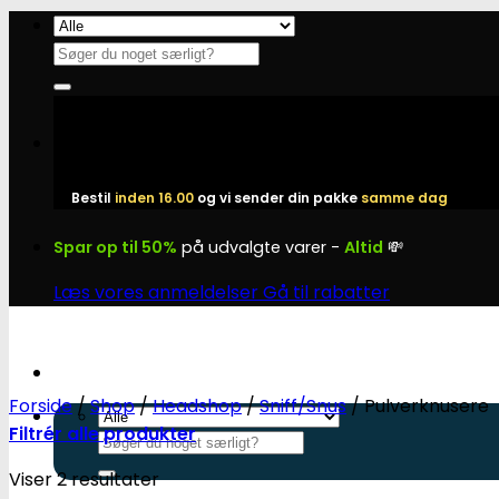
Fortsæt
til
Søg
indhold
efter:
Bestil
inden 16.00
og vi sender din pakke
samme dag
Spar op til 50%
på udvalgte varer -
Altid
💸
Læs vores anmeldelser
Gå til rabatter
Forside
/
Shop
/
Headshop
/
Sniff/Snus
/
Pulverknusere
Filtrér alle produkter
Søg
efter:
Viser 2 resultater