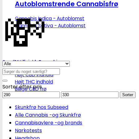
Autoblomstrende Cannabisfrø
💸
Cannabis Indica - Autoblomst
Cannabis Sativa - Autoblomst
Se alle tilbud her
Medicinsk Cannabis
Søg
Højt CBD indhold
efter:
Højt THC indhold
Sorter efter pris
Billige CBD frø
Mindstepris
Maks.
Sorter
pris
Skunkfrø hos Subseed
Alle Cannabis -og Skunkfrø
Cannabisavlere -og brands
Narkotests
Headshop