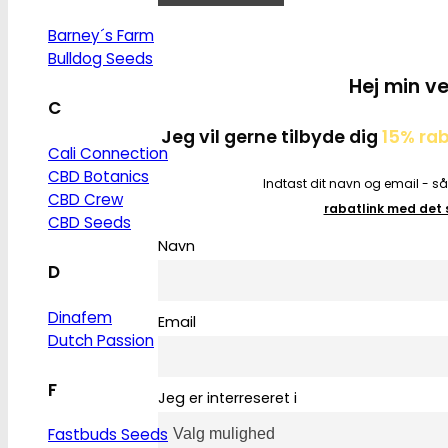
Barney´s Farm
Bulldog Seeds
Hej min ve
C
Jeg vil gerne tilbyde dig
15% ra
Cali Connection
CBD Botanics
Indtast dit navn og email - s
CBD Crew
rabatlink med de
CBD Seeds
Navn
D
Dinafem
Email
Dutch Passion
F
Jeg er interreseret i
Fastbuds Seeds