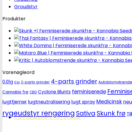
Groudstyr
Produkter
Varenøgleord
4-parts grinder
0.01g
Autoblomstrend
2-parts grinder
0.1g
Feminise
feminiserede
Cyclone Blunts
Cannabis frø
CBD
Medicinsk
lugtfjerner
lugtneutralisering
lugt spray
neu
rygeudstyr rengøring
Sativa
Skunk frø
Ti
Cannabisavlere -og brands