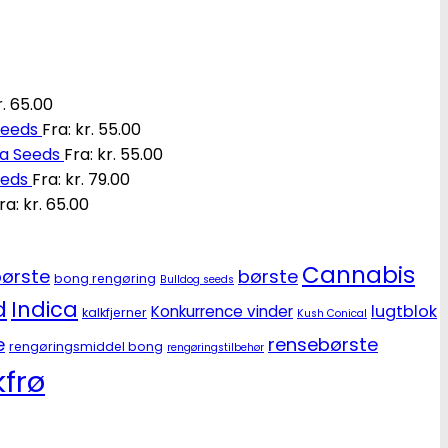
.
65.00
Seeds
Fra:
kr.
55.00
ia Seeds
Fra:
kr.
55.00
eeds
Fra:
kr.
79.00
ra:
kr.
65.00
Cannabis
ørste
børste
bong rengøring
Bulldog seeds
d
Indica
lugtblok
Konkurrence vinder
kalkfjerner
Kush Conical
e
rensebørste
rengøringsmiddel bong
rengøringstilbehør
frø