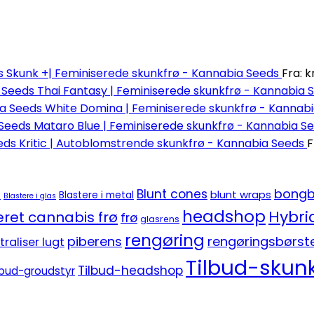
Skunk +| Feminiserede skunkfrø - Kannabia Seeds
Fra:
kr
Thai Fantasy | Feminiserede skunkfrø - Kannabia 
White Domina | Feminiserede skunkfrø - Kannab
Mataro Blue | Feminiserede skunkfrø - Kannabia S
Kritic | Autoblomstrende skunkfrø - Kannabia Seeds
F
bongb
Blunt cones
blunt wraps
e
Blastere i metal
Blastere i glas
headshop
Hybri
ret cannabis frø
frø
glasrens
rengøring
piberens
rengøringsbørst
traliser lugt
Tilbud-skunk
Tilbud-headshop
lbud-groudstyr