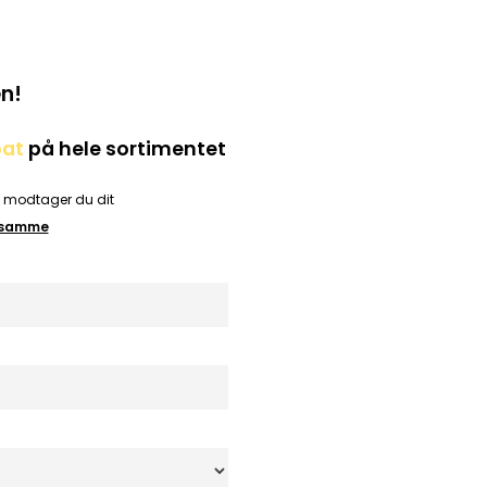
n!
bat
på hele sortimentet
å modtager du dit
t samme