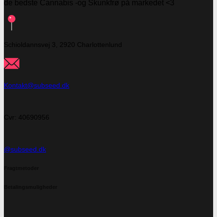
de bedste Cannabis -og Skunkfrø på markedet <3
Schioldannsvej 3, 2920 Charlottenlund
Kontakt@subseed.dk
Cvr: 40690956
@subseed.dk
Fragtmetoder
Betalingsmuligheder