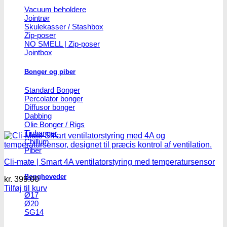
Vacuum beholdere
Jointrør
Skulekasser / Stashbox
Zip-poser
NO SMELL | Zip-poser
Jointbox
Bonger og piber
Standard Bonger
Percolator bonger
Diffusor bonger
Dabbing
Olie Bonger / Rigs
Tjubanger
Chillum
Piber
Cli-mate | Smart 4A ventilatorstyring med temperatursensor
Bonghoveder
kr.
399.00
Tilføj til kurv
Ø17
Ø20
SG14