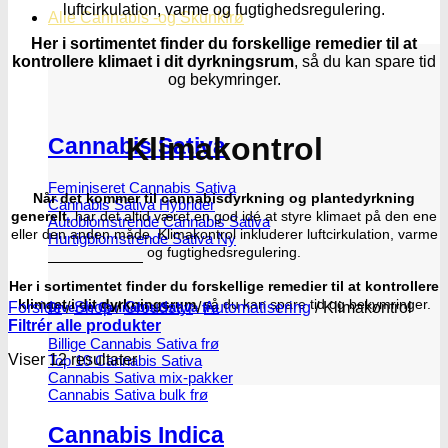
luftcirkulation, varme og fugtighedsregulering.
Alle Cannabis -og Skunkfrø
Her i sortimentet finder du forskellige remedier til at
kontrollere klimaet i dit dyrkningsrum
, så du kan spare tid
og bekymringer.
Klimakontrol
Cannabis Sativa
Feminiseret Cannabis Sativa
Når det kommer til cannabisdyrkning og plantedyrkning
Cannabis Sativa Hybrider
generelt
, har det altid været en god idé at styre klimaet på den ene
Autoblomstrende Cannabis Sativa
eller den anden måde. Klimakontrol inkluderer luftcirkulation, varme
Hurtigblomstrende Sativa
og fugtighedsregulering.
Her i sortimentet finder du forskellige remedier til at kontrollere
klimaet i dit dyrkningsrum
, så du kan spare tid og bekymringer.
Forside
/
Shop
/
Groudstyr
/
Automatisering
/
Klimakontrol
Diverse Cannabis Sativa frø
Filtrér alle produkter
Billige Cannabis Sativa frø
Viser 12 resultater
Top 10 Cannabis Sativa
Cannabis Sativa mix-pakker
Cannabis Sativa bulk frø
Cannabis Indica