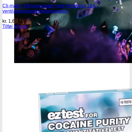
Cli-mate | Klimaregulator med hysterese 16A –
ventilationshastighedsregulator
kr.
1,699.00
Tilføj til kurv