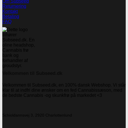
Om Subseed
Returnering
Kontakt
Betaling
FAQ
Velkommen til Subseed.dk
Velkommen til Subseed.dk, en 100% dansk Webshop. Vi står
klar til at indfri dine ønsker om en fed Cannabissæson, med
de bedste Cannabis -og skunkfrø på markedet <3
Schioldannsvej 3, 2920 Charlottenlund