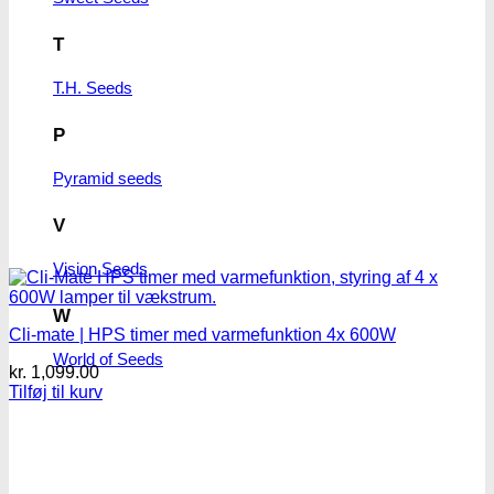
T
T.H. Seeds
P
Pyramid seeds
V
Vision Seeds
W
Cli-mate | HPS timer med varmefunktion 4x 600W
World of Seeds
kr.
1,099.00
Tilføj til kurv