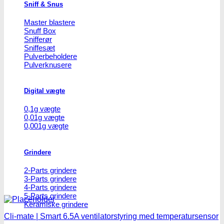
Sniff & Snus
Master blastere
Snuff Box
Snifferør
Sniffesæt
Pulverbeholdere
Pulverknusere
Digital vægte
0,1g vægte
0,01g vægte
0,001g vægte
Grindere
2-Parts grindere
3-Parts grindere
4-Parts grindere
5-Parts grindere
Keramiske grindere
Cli-mate | Smart 6.5A ventilatorstyring med temperatursensor