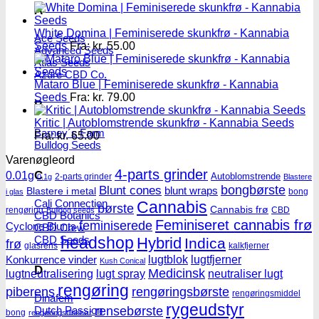
A
White Domina | Feminiserede skunkfrø - Kannabia
Ace Seeds
Seeds
Fra:
kr.
55.00
Advanced Seeds
Atlas Seeds
Azure CBD Co.
Mataro Blue | Feminiserede skunkfrø - Kannabia
Seeds
Fra:
kr.
79.00
B
Kritic | Autoblomstrende skunkfrø - Kannabia Seeds
Barney´s Farm
Fra:
kr.
65.00
Bulldog Seeds
Varenøgleord
4-parts grinder
C
0.01g
Autoblomstrende
2-parts grinder
0.1g
Blastere
Blunt cones
bongbørste
blunt wraps
Blastere i metal
bong
i glas
Cali Connection
Cannabis
børste
Cannabis frø
rengøring
CBD
Bulldog seeds
CBD Botanics
Feminiseret cannabis frø
feminiserede
Cyclone Blunts
CBD Crew
CBD Seeds
headshop
Hybrid
Indica
frø
glasrens
kalkfjerner
lugtblok
lugtfjerner
Konkurrence vinder
Kush Conical
D
Medicinsk
lugtneutralisering
lugt spray
neutraliser lugt
rengøring
piberens
rengøringsbørste
rengøringsmiddel
Dinafem
rygeudstyr
Dutch Passion
rensebørste
bong
rengøringstilbehør