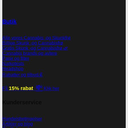
Butik
Alle vores Cannabis -og Skunkfrø
Billige Skunk -og Cannabisfrø
Gratis Skunk -og Cannabisfrø 🌿
Cannabis brands og avlere
Papir og filter
Narkotests
Headshop
Rabatter og tilbud💰
💸
15% rabat
Få
Klik her
Kunderservice
Handelsbetingelser
Artikler og blog