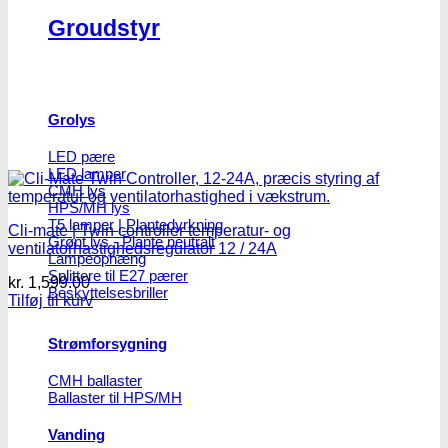
Groudstyr
Grolys
LED pære
LED lamper
CMH lys
HPS/MH lys
T5 lamper | Plantedyrkning
Cli-mate | Twin controller temperatur- og
Grønt lys - Plante neutralt
ventilatorhastighedsregulator 12 / 24A
Lampeophæng
Splittere til E27 pærer
kr.
1,599.00
Beskyttelsesbriller
Tilføj til kurv
Strømforsygning
CMH ballaster
Ballaster til HPS/MH
Vanding