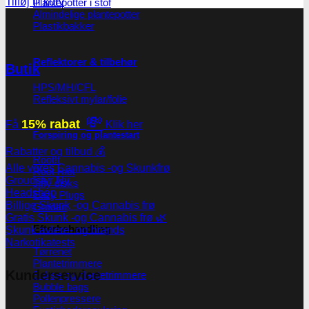
Tilføj til kurv
Plantepotter i stof
Almindelige plantepotter
Plastikbakker
Reflektorer & tilbehør
Butik
HPS/MH/CFL
Refleksivt mylar/folie
💸
15% rabat
Få
Klik her
Forspiring og plantestart
Rabatter og tilbud 💰
Root!t
Alle vores Cannabis -og Skunkfrø
Root Riot
Groudstyr
Jiffy disks
Headshop
Eazy Plugs
Billige Skunk -og Cannabis frø
Grodan
Gratis Skunk -og Cannabis frø 🌿
Efterbehandling
Skunk avlere- og brands
Narkotikatests
Tørrenet
Plantetrimmere
Kunderservice
Sakse og plantetrimmere
Bubble bags
Pollenpressere