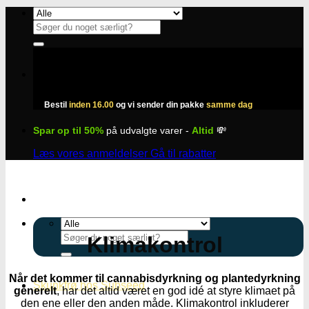
Fortsæt
til
Søg
indhold
efter:
Bestil
inden 16.00
og vi sender din pakke
samme dag
Spar op til 50%
på udvalgte varer -
Altid
💸
Læs vores anmeldelser
Gå til rabatter
Søg
Klimakontrol
efter:
Når det kommer til cannabisdyrkning og plantedyrkning
Skunkfrø hos Subseed
generelt
, har det altid været en god idé at styre klimaet på
den ene eller den anden måde. Klimakontrol inkluderer