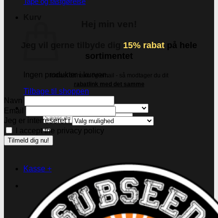
Tape og fastgørelse
Kurv
Hej min ven!
Jeg vil gerne tilbyde dig
15% rabat
på hele
sortimentet
Ingen produkter i kurven.
Indtast dit navn og email - så modtager du dit
rabatlink med det samme
Tilbage til shoppen
Navn
Email
Søg
Jeg er interreseret i
efter:
I accept the privacy policy
Kasse
+