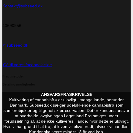
Kontakt@subseed.dk
40690956
@subseed.dk
Gå til vores facebook-side
Fragtmetoder
Betalingsmuligheder
ANSVARSFRASKRIVELSE
Kultivering af cannabisfrø er ulovligt i mange lande, herunder
Danmark. Subseed.dk sælger udelukkende cannabisfrø som
samlerobjekter og til genetisk præservation. Det er kundens ansvar
at overholde lovgivningen i eget land.
Frø sælges under
forudsætning af, at de ikke kultiveres i lande, hvor dette er ulovligt.
Hvis vi har grund til at tro, at loven vil blive brudt, afviser vi handlen.
Kunder skal være mindst 18 år ved køb.