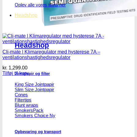
Oplev alle vores tests her
Headshop
Headshop
Cli-mate | Klimaregulator med hysterese 7A –
ventilationshastighedsregulator
kr.
1,299.00
Tilføj til kurv
Jointpapir og filter
King Size Jointpapir
Slim Size Jointpapir
Cones
Filtertips
Blunt wraps
SmokersPack
Smokers Choice
Opbevaring og transport