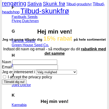
rengøring
Sativa
Skunk frø
Tilbud-
Tilbud-groudstyr
F
Tilbud-skunkfrø
headshop
Fastbuds Seeds
Flying Dutchmen
Hej min ven!
G
15% rabat
Jeg vil gerne tilbyde dig
på hele sortimentet
Genetik Seeds
Green House Seed Co.
Indtast dit navn og email - så modtager du dit
rabatlink med
det samme
H
Navn
Humboldt Seeds
Email
Jeg er interreseret i
J
I accept the privacy policy
Joint Doctor
K
Hej min ven!
Kannabia