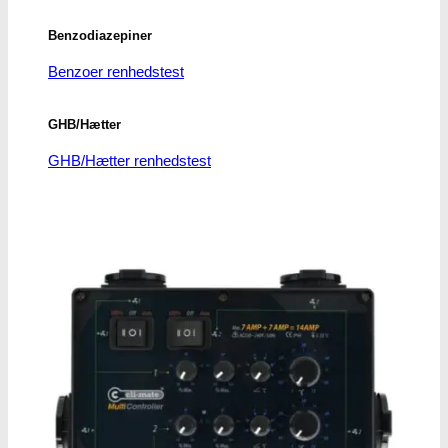
Benzodiazepiner
Benzoer renhedstest
GHB/Hætter
GHB/Hætter renhedstest
Ketamin
Ketamin renhedstest
MCPP
MCPP test
Opiater
Opiater renhedstest