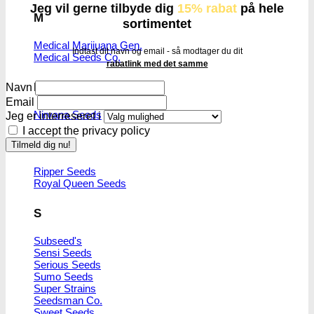
Jeg vil gerne tilbyde dig
15% rabat
på hele
M
sortimentet
Medical Marijuana Gen.
Indtast dit navn og email - så modtager du dit
Medical Seeds Co.
rabatlink med det samme
N
Navn
Email
Nirvana Seeds
Jeg er interreseret i
I accept the privacy policy
R
Ripper Seeds
Royal Queen Seeds
S
Subseed's
Sensi Seeds
Serious Seeds
Sumo Seeds
Super Strains
Seedsman Co.
Sweet Seeds