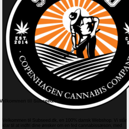
Velkommen til Subseed.dk
Velkommen til Subseed.dk, en 100% dansk Webshop. Vi står
klar til at indfri dine ønsker om en fed cannabissæson, med