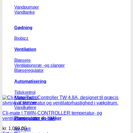
Vandpumper
Vandtanke
Gødning
Biobizz
Ventilation
Blæsere
Ventilationsrør -og slanger
Blæseregulator
Automatisering
Tidskontrol
Klimakontrol
Lys skinner
Vandkølere
Cli-mate | TWIN-CONTROLLER temperatur- og
Plantepotter og bakker
ventilatorregulator 4 – 8A
kr.
1,099.00
Air-Pot®