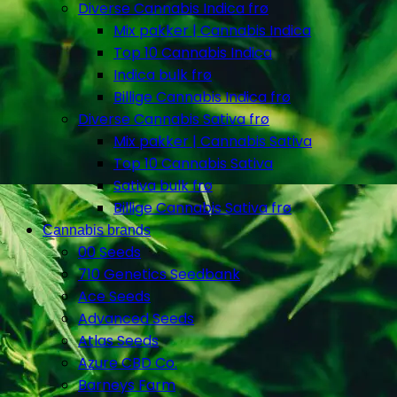
Diverse Cannabis Indica frø
Mix pakker | Cannabis Indica
Top 10 Cannabis Indica
Indica bulk frø
Billige Cannabis Indica frø
Diverse Cannabis Sativa frø
Mix pakker | Cannabis Sativa
Top 10 Cannabis Sativa
Sativa bulk frø
Billige Cannabis Sativa frø
Cannabis brands
00 Seeds
710 Genetics Seedbank
Ace Seeds
Advanced Seeds
Atlas Seeds
Azure CBD Co.
Barneys Farm