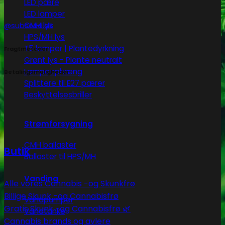
LED pære
LED lamper
CMH lys
@subseed.dk
HPS/MH lys
T5 lamper | Plantedyrkning
Fragtmetoder
Grønt lys - Plante neutralt
Lampeophæng
Betalingsmuligheder
Splittere til E27 pærer
Beskyttelsesbriller
Strømforsygning
CMH ballaster
Butik
Ballaster til HPS/MH
Vanding
Alle vores Cannabis -og Skunkfrø
Billige Skunk -og Cannabisfrø
Vandpumper
Gratis Skunk -og Cannabisfrø 🌿
Vandtanke
Cannabis brands og avlere