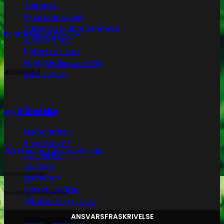
Tørrenet
Plantetrimmere
Sakse og plantetrimmere
Kontakt@subseed.dk
Bubble bags
Pollenpressere
Fugtighedsregulering
40690956
Mikroskoper
Grotelte
@subseed.dk
Herbgarden™
RoyalRoom®
Gå til vores facebook-side
AC infinity
Cultibox
Fragtmetoder
Homebox
Secret Jardine
Betalingsmuligheder
Tilbehør til grotelte
ANSVARSFRASKRIVELSE
Målingsudstyr