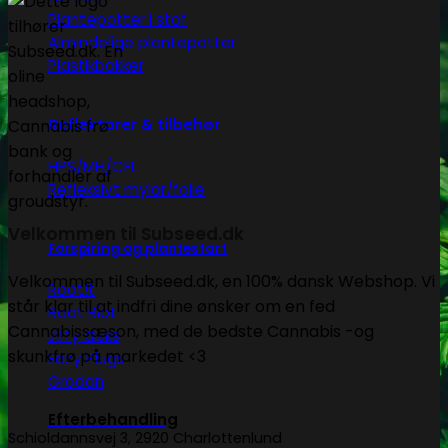
Plantepotter i stof
Almindelige plantepotter
Plastikbakker
Reflektorer & tilbehør
HPS/MH/CFL
Refleksivt mylar/folie
Velkommen til Subseed.dk
Forspiring og plantestart
Velkommen til Subseed.dk, en 100% dansk Webshop. Vi
Root!t
står klar til at indfri dine ønsker om en fed
Root Riot
Cannabissæson, med de bedste Cannabis -og
Jiffy disks
skunkfrø på markedet <3
Eazy Plugs
Grodan
Efterbehandling
Schioldannsvej 3, 2920 Charlottenlund