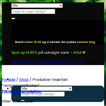
Fortsæt
til
Søg
indhold
efter:
Bestil
inden 16.00
og vi sender din pakke
samme dag
Spar op til 50%
på udvalgte varer -
Altid
💸
Læs vores anmeldelser
Gå til rabatter
Forside
/
Shop
/
Produkter mærket
“rengøringstilbehør”
Filtrér alle produkter
Søg
efter:
Viser 5 resultater