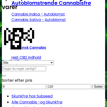
Autoblomstrende Cannabisfrø
varer
Cannabis Indica - Autoblomst
💸
Cannabis Sativa - Autoblomst
Medicinsk Cannabis
Højt CBD indhold
Se alle tilbud her
Højt THC indhold
Søg
Billige CBD frø
efter:
Sorter efter pris
Mindstepris
Maks.
Sorter
pris
Skunkfrø hos Subseed
Alle Cannabis -og Skunkfrø