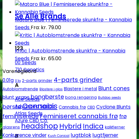
Se Alle Brands
Mataro Blue | Feminiserede skunkfrø - Kannabia
Seeds
Fra:
kr.
79.00
123
Kritic | Autoblomstrende skunkfrø - Kannabia
Seeds
Fra:
kr.
65.00
00 Seeds
710 Genetics
Varenøgleord
4-parts grinder
0.01g
2-parts grinder
0.1g
A
Blunt cones
Autoblomstrende
Blastere i metal
Blastere i glas
bongbørste
blunt wraps
bong rengøring
Bulldog seeds
Ace Seeds
Cannabis
børste
Advanced Seeds
Cyclone Blunts
Cannabis frø
CBD
Atlas Seeds
Feminiseret cannabis frø
feminiserede
frø
Azure CBD Co.
headshop
Hybrid
Indica
glasrens
kalkfjerner
lugtblok
lugtfjerner
Konkurrence vinder
B
Kush Conical