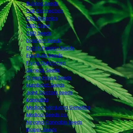
Bulldog Seeds
Cali Connection
CBD Botanics
CBD Crew
CBD Seeds
Dinafem Seeds
Dutch Passion Seeds
FastBuds Seeds
Flying Dutchmen
Genetik Seeds
Green House Seeds
Humboldt Seeds
Joint Doctors seeds
Kannabia
Medical Marijuana Genetics
Medical Seeds co.
Nirvana Cannabis Seeds
Ripper Seeds