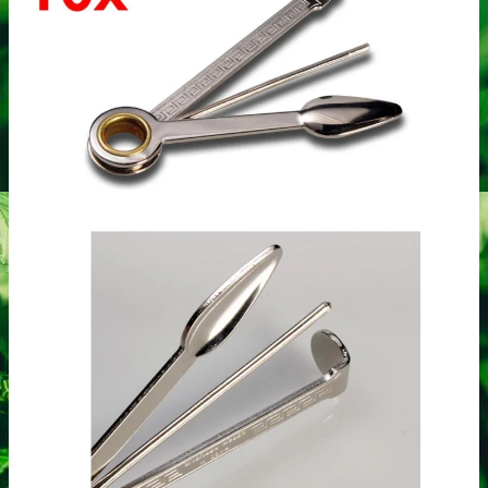
Heroin
Heroin renhedstest
Badesalte
Badesalte renhedstest
LSD
LSD renhedstest
Benzodiazepiner
Benzoer renhedstest
GHB/Hætter
GHB/Hætter renhedstest