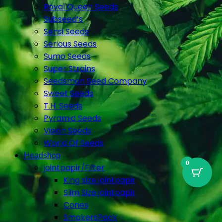
Royal Queen Seeds
Subseed’s
Sensi Seeds
Serious Seeds
Sumo Seeds
Super Strains
Seedsman Seed Company
Sweet Seeds
T.H. Seeds
Pyramid Seeds
Vision Seeds
World Of Seeds
Headshop
0
jointpapir/Filter
King size jointpapir
Slim Size jointpapir
Cones
SmokersPack