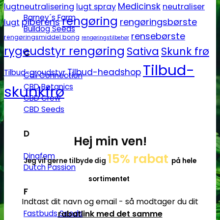
Medicinsk
lugtneutralisering
lugt spray
neutraliser
Barney´s Farm
rengøring
piberens
rengøringsbørste
lugt
Bulldog Seeds
rensebørste
rengøringsmiddel bong
rengøringstilbehør
rygeudstyr rengøring
Sativa
Skunk frø
C
Tilbud-
Tilbud-headshop
Tilbud-groudstyr
Cali Connection
CBD Botanics
skunkfrø
CBD Crew
CBD Seeds
D
Hej min ven!
15% rabat
Dinafem
Jeg vil gerne tilbyde dig
på hele
Dutch Passion
sortimentet
F
Indtast dit navn og email - så modtager du dit
rabatlink med det samme
Fastbuds Seeds