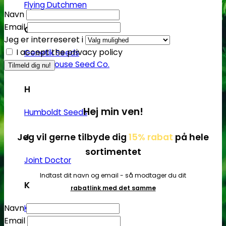
Flying Dutchmen
Navn
Email
G
Jeg er interreseret i
I accept the privacy policy
Genetik Seeds
Green House Seed Co.
H
Hej min ven!
Humboldt Seeds
Jeg vil gerne tilbyde dig
15% rabat
på hele
J
sortimentet
Joint Doctor
Indtast dit navn og email - så modtager du dit
K
rabatlink med det samme
Navn
Kannabia
Email