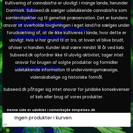
Kultivering af cannabisfrø er ulovligt i mange lande, herunder
PH måling
Danmark. Subseed.dk sælger udelukkende cannabisfrø som
EC måling
samlerobjekter og til genetisk præservation. Det er kundens
Co2 måling og kontrol
ansvar at overholde lovgivningen i eget land.
Frø sælges under
Temperatur og fugtighedsmålere
forudsætning af, at de ikke kultiveres i lande, hvor dette er
Målebægere og sprays
ulovligt. Hvis vi har grund til at tro, at loven vil blive brudt,
afviser vi handlen. Kunder skal være mindst 18 år ved køb.
Subseed.dk opfordrer ikke til ulovlig aktivitet, tager intet
Tilbehør
ansvar for brugen af solgte produkter og formidler
Tape og fastgørelse
udelukkende information til undervisningsmæssige,
videnskabelige og historiske formål.
Kurv
Subseed.dk påtager sig intet ansvar for juridiske konsekvenser
af køb eller brug af vores produkter.
Denne side er udviklet i samarbejde
Simpelseo.dk
Ingen produkter i kurven.
Tilbage til shoppen