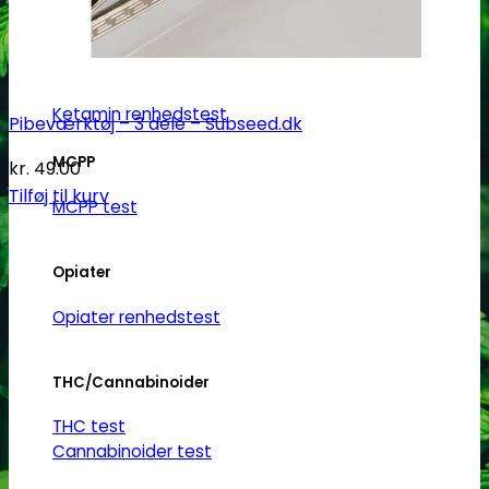
Ketamin
Ketamin renhedstest
Pibeværktøj – 3 dele – Subseed.dk
MCPP
kr.
49.00
Tilføj til kurv
MCPP test
Opiater
Opiater renhedstest
THC/Cannabinoider
THC test
Cannabinoider test