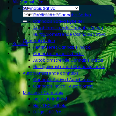
Alle Cannabisfrø
Cannabis Sativa
Søg
Feminiseret Cannabis Sativa
efter:
Cannabis Sativa Hybrider
Autoblomstrende Cannabis Sativa
Hurtigblomstrende Cannabis Sativa
Cannabis Indica
Kasse
+
Feminiseret Cannabis Indica
Cannabis Indica Hybrider
Autoblomstrende Cannabis Indica
Hurtigblomstrende Cannabis Indica
Autoblomstrende cannabis
Cannabis Sativa | Autoblomst
Cannabis Indica | Autoblomst
Medicinsk Cannabis
Højt CBD indhold
Højt THC indhold
Billige CBD frø