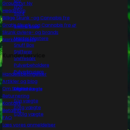
Ø17
Groudstyr
Ø20
Headshop
SG14
Billige Skunk -og Cannabis frø
Gratis Skunk -og Cannabis frø 🌿
Sniff & Snus
Skunk avlere- og brands
Master blastere
Narkotikatests
Snuff Box
Snifferør
Kunderservice
Sniffesæt
Pulverbeholdere
Pulverknusere
Handelsbetingelser
Artikler og blog
Om Subseed
Digital vægte
Returnering
0,1g vægte
Kontakt
0,01g vægte
Betaling
0,001g vægte
FAQ
Læs vores anmeldelser