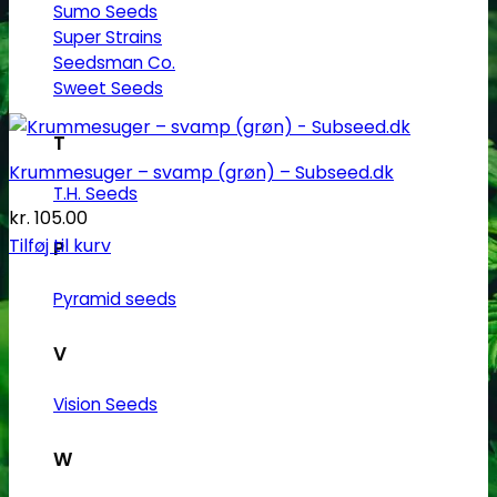
Sumo Seeds
Super Strains
Seedsman Co.
Sweet Seeds
T
Krummesuger – svamp (grøn) – Subseed.dk
T.H. Seeds
kr.
105.00
Tilføj til kurv
P
Pyramid seeds
V
Vision Seeds
W