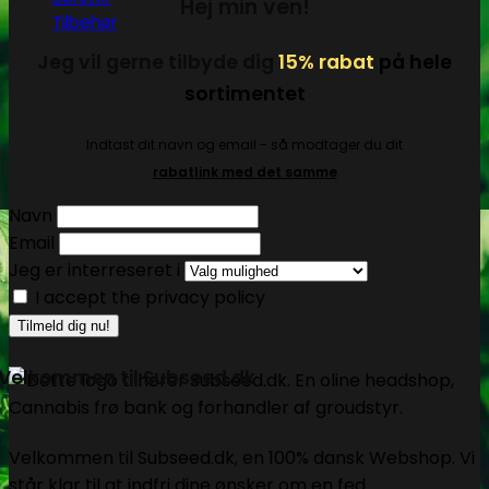
Hej min ven!
Tilbehør
Jeg vil gerne tilbyde dig
15% rabat
på hele
sortimentet
Indtast dit navn og email - så modtager du dit
rabatlink med det samme
Navn
Email
Jeg er interreseret i
I accept the privacy policy
Velkommen til Subseed.dk
Velkommen til Subseed.dk, en 100% dansk Webshop. Vi
står klar til at indfri dine ønsker om en fed