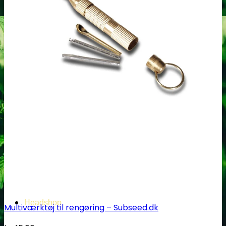
Oplev alle vores tests her
Headshop
Multiværktøj til rengøring – Subseed.dk