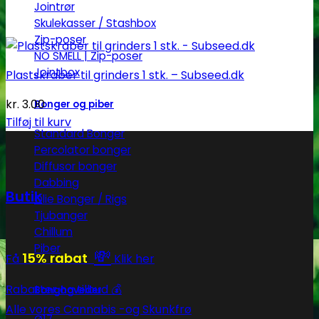
Jointrør
Skulekasser / Stashbox
Zip-poser
NO SMELL | Zip-poser
Jointbox
Plastskraber til grinders 1 stk. – Subseed.dk
kr.
3.00
Bonger og piber
Tilføj til kurv
Standard Bonger
Percolator bonger
Diffusor bonger
Dabbing
Butik
Olie Bonger / Rigs
Tjubanger
Chillum
Piber
💸
15% rabat
Få
Klik her
Rabatter og tilbud 💰
Bonghoveder
Alle vores Cannabis -og Skunkfrø