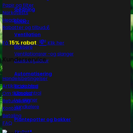
Papir og filter
Gødning
Narkotests
Headshop
Biobizz
Rabatter og tilbud💰
Ventilation
💸
15% rabat
Få
Klik her
Blæsere
Ventilationsrør -og slanger
Kunderservice
Blæseregulator
Automatisering
Handelsbetingelser
Artikler og blog
Tidskontrol
Klimakontrol
Om Subseed
Lys skinner
Returnering
Vandkølere
Kontakt
Betaling
Plantepotter og bakker
FAQ
Air-Pot®