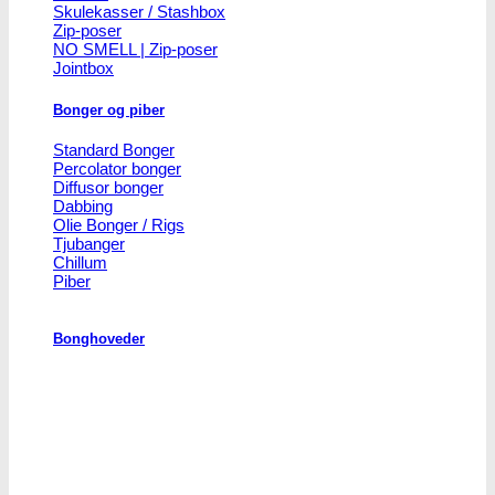
Skulekasser / Stashbox
Zip-poser
NO SMELL | Zip-poser
Jointbox
Bonger og piber
Standard Bonger
Percolator bonger
Diffusor bonger
Dabbing
Olie Bonger / Rigs
Tjubanger
Chillum
Piber
Bonghoveder
Ø17
Ø20
SG14
Sniff & Snus