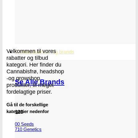
Velkommen til vores
Cannabisavlere -og brands
rabatter og tilbud
kategori. Her finder du
Cannabisfrø, headshop
-og growshop
Se Alle Brands
produkter, til meget
fordelagtige priser.
Gå til de forskellige
kategorier nedenfor
123
00 Seeds
710 Genetics