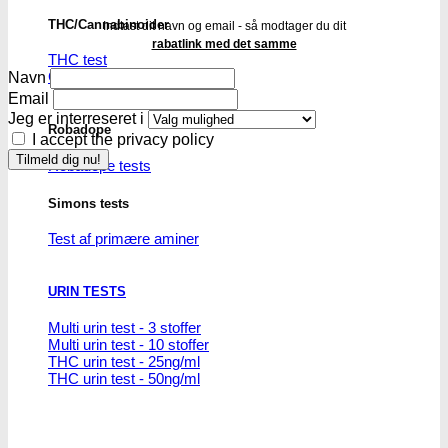
THC/Cannabinoider
Indtast dit navn og email - så modtager du dit
rabatlink med det samme
THC test
Cannabinoider test
Navn
Email
Jeg er interreseret i
Robadope
I accept the privacy policy
Robadope tests
Simons tests
Test af primære aminer
URIN TESTS
Multi urin test - 3 stoffer
Multi urin test - 10 stoffer
THC urin test - 25ng/ml
THC urin test - 50ng/ml