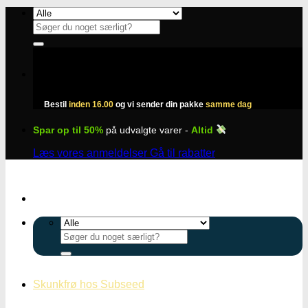
Fortsæt
til
Søg
indhold
efter:
Bestil
inden 16.00
og vi sender din pakke
samme dag
Spar op til 50%
på udvalgte varer -
Altid
Læs vores anmeldelser
Gå til rabatter
Søg
efter:
Skunkfrø hos Subseed