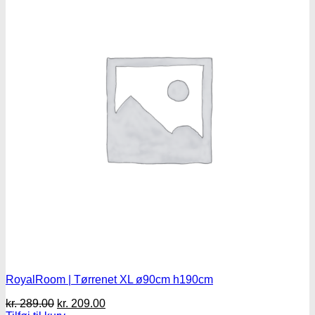
RoyalRoom | Tørrenet XL ø90cm h190cm
Den
Den
kr.
289.00
kr.
209.00