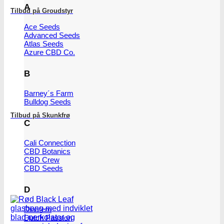
A
Tilbud på Groudstyr
Ace Seeds
Advanced Seeds
Atlas Seeds
Azure CBD Co.
B
Barney´s Farm
Bulldog Seeds
Tilbud på Skunkfrø
C
Cali Connection
CBD Botanics
CBD Crew
CBD Seeds
D
Dinafem
Dutch Passion