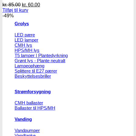
Den
Den
kr.
85.00
kr.
60.00
oprindelige
aktuelle
Tilføj til kurv
pris
pris
-49%
var:
er:
Grolys
kr. 85.00.
kr. 60.00.
LED pære
LED lamper
CMH lys
HPS/MH lys
T5 lamper | Plantedyrkning
Grønt lys - Plante neutralt
Lampeophæng
Splittere til E27 pærer
Beskyttelsesbriller
Strømforsygning
CMH ballaster
Ballaster til HPS/MH
Vanding
Vandpumper
Vandtanke