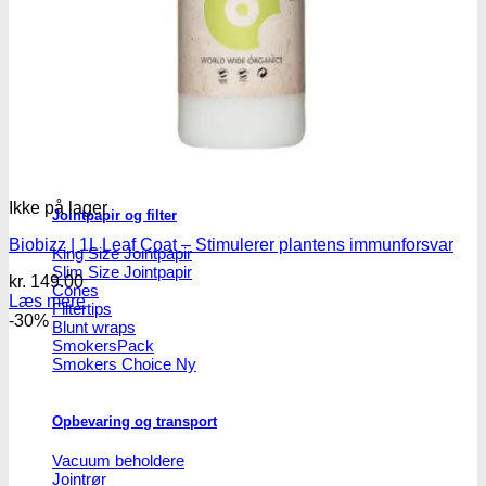
Headshop
Headshop
Ikke på lager
Jointpapir og filter
Biobizz | 1L Leaf Coat – Stimulerer plantens immunforsvar
King Size Jointpapir
Slim Size Jointpapir
kr.
149.00
Cones
Læs mere
Filtertips
-30%
Blunt wraps
SmokersPack
Smokers Choice
Opbevaring og transport
Vacuum beholdere
Jointrør