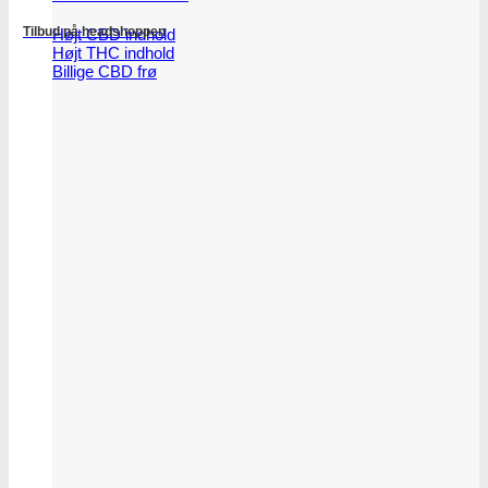
Tilbud på headshoppen
Højt CBD indhold
Højt THC indhold
Billige CBD frø