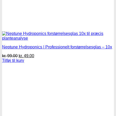
Neptune Hydroponics | Professionelt forstørrelsesglas – 10x
Den
Den
kr.
99.00
kr.
49.00
oprindelige
aktuelle
Tilføj til kurv
pris
pris
var:
er:
kr. 99.00.
kr. 49.00.