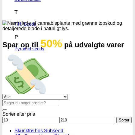
T
T.H. Seeds
P
50%
Spar op til
på udvalgte varer
Pyramid seeds
V
Vision Seeds
W
Se alle tilbud her
World of Seeds
Søg
efter:
Sorter efter pris
Mindstepris
Maks.
Sorter
pris
Skunkfrø hos Subseed