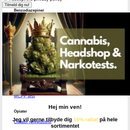
Benzodiazepiner
Benzoer renhedstest
GHB/Hætter
GHB/Hætter renhedstest
Ketamin
Ketamin renhedstest
MCPP
MCPP test
Hej min ven!
Opiater
Jeg vil gerne tilbyde dig
15% rabat
på hele
Opiater renhedstest
sortimentet