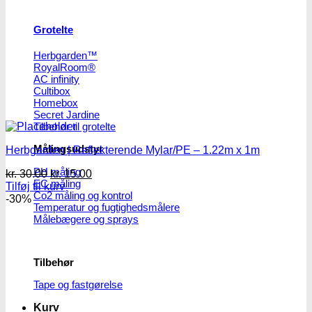
Grotelte
Herbgarden™
RoyalRoom®
AC infinity
Cultibox
Homebox
Secret Jardine
Tilbehør til grotelte
Målingsudstyr
Herbgarden | Reflekterende Mylar/PE – 1.22m x 1m
PH måling
Den
Den
kr.
30.00
kr.
15.00
EC måling
oprindelige
aktuelle
Tilføj til kurv
Co2 måling og kontrol
pris
pris
-30%
Temperatur og fugtighedsmålere
var:
er:
Målebægere og sprays
kr. 30.00.
kr. 15.00.
Tilbehør
Tape og fastgørelse
Kurv