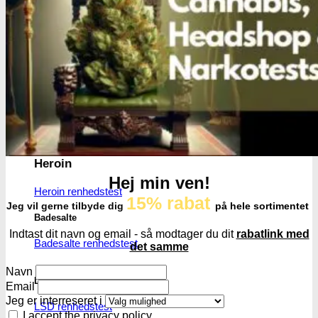
MDMA
MDMA renhedstest
Ecstasy
Ecstasy renhedstest
Heroin
Hej min ven!
Heroin renhedstest
15% rabat
Jeg vil gerne tilbyde dig
på hele sortimentet
Badesalte
Indtast dit navn og email - så modtager du dit
rabatlink med
Badesalte renhedstest
det samme
Navn
LSD
Email
Jeg er interreseret i
LSD renhedstest
I accept the privacy policy