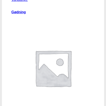
Gødning
Biobizz
Ventilation
Blæsere
Ventilationsrør -og slanger
Blæseregulator
Automatisering
Tidskontrol
Klimakontrol
Lys skinner
Vandkølere
Plantepotter og bakker
Air-Pot®
Plantepotter i stof
Almindelige plantepotter
Plastikbakker