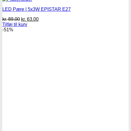
LED Pære | 5x3W EPISTAR E27
Den
Den
kr.
89.00
kr.
63.00
oprindelige
aktuelle
Tilføj til kurv
pris
pris
-51%
var:
er:
kr. 89.00.
kr. 63.00.