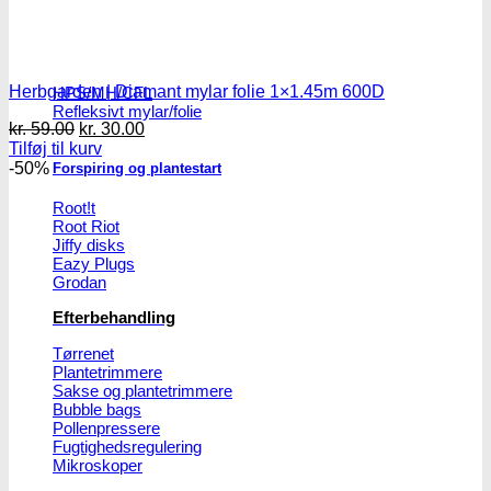
Reflektorer & tilbehør
Herbgarden | Diamant mylar folie 1×1.45m 600D
HPS/MH/CFL
Refleksivt mylar/folie
Den
Den
kr.
59.00
kr.
30.00
oprindelige
aktuelle
Tilføj til kurv
pris
pris
-50%
Forspiring og plantestart
var:
er:
kr. 59.00.
kr. 30.00.
Root!t
Root Riot
Jiffy disks
Eazy Plugs
Grodan
Efterbehandling
Tørrenet
Plantetrimmere
Sakse og plantetrimmere
Bubble bags
Pollenpressere
Fugtighedsregulering
Mikroskoper