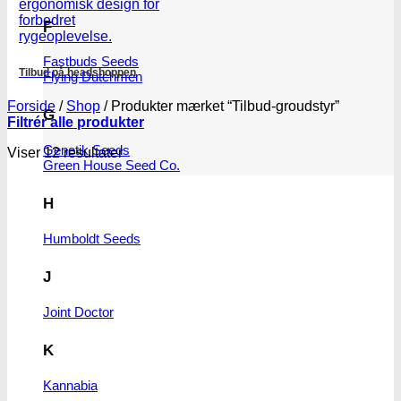
F
Fastbuds Seeds
Tilbud på headshoppen
Flying Dutchmen
Forside
/
Shop
/
Produkter mærket “Tilbud-groudstyr”
G
Filtrér alle produkter
Genetik Seeds
Viser 12 resultater
Green House Seed Co.
H
Humboldt Seeds
J
Joint Doctor
K
Kannabia