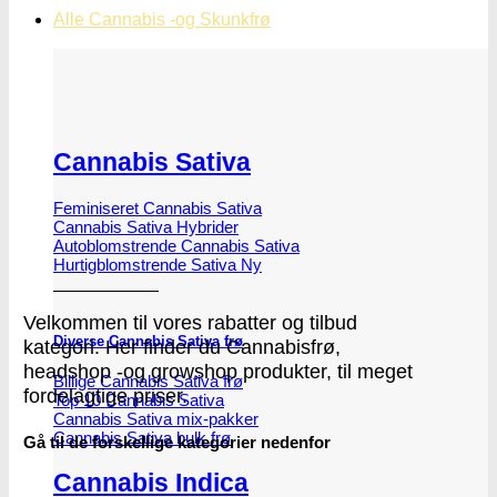
Alle Cannabis -og Skunkfrø
Cannabis Sativa
Feminiseret Cannabis Sativa
Cannabis Sativa Hybrider
Autoblomstrende Cannabis Sativa
Hurtigblomstrende Sativa
Velkommen til vores rabatter og tilbud
Diverse Cannabis Sativa frø
kategori. Her finder du Cannabisfrø,
headshop -og growshop produkter, til meget
Billige Cannabis Sativa frø
fordelagtige priser.
Top 10 Cannabis Sativa
Cannabis Sativa mix-pakker
Cannabis Sativa bulk frø
Gå til de forskellige kategorier nedenfor
Cannabis Indica