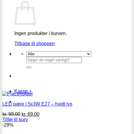
Ingen produkter i kurven.
Tilbage til shoppen
Søg
efter:
Kasse
+
LED pære | 5x3W E27 – hvidt lys
Den
Den
kr.
99.00
kr.
69.00
oprindelige
aktuelle
Tilføj til kurv
pris
pris
-29%
var:
er: