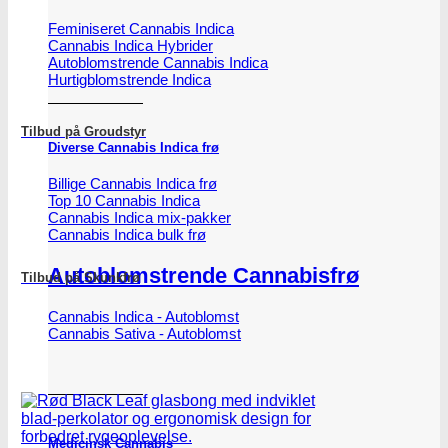
Feminiseret Cannabis Indica
Cannabis Indica Hybrider
Autoblomstrende Cannabis Indica
Hurtigblomstrende Indica
Tilbud på Groudstyr
Diverse Cannabis Indica frø
Billige Cannabis Indica frø
Top 10 Cannabis Indica
Cannabis Indica mix-pakker
Cannabis Indica bulk frø
Autoblomstrende Cannabisfrø
Tilbud på Skunkfrø
Cannabis Indica - Autoblomst
Cannabis Sativa - Autoblomst
Medicinsk Cannabis