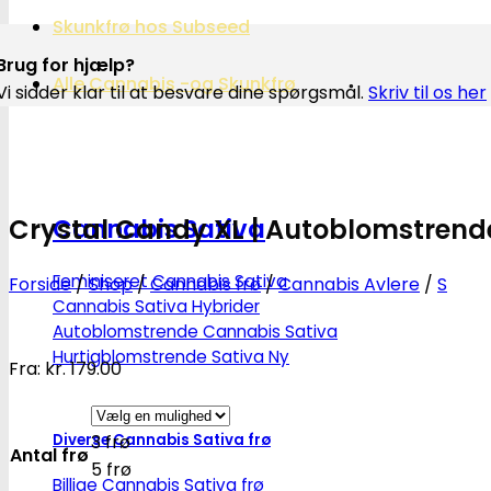
Skunkfrø hos Subseed
Brug for hjælp?
Alle Cannabis -og Skunkfrø
Vi sidder klar til at besvare dine spørgsmål.
Skriv til os her
Crystal Candy XL | Autoblomstrend
Cannabis Sativa
Feminiseret Cannabis Sativa
Forside
/
Shop
/
Cannabis frø
/
Cannabis Avlere
/
S
Cannabis Sativa Hybrider
Autoblomstrende Cannabis Sativa
Hurtigblomstrende Sativa
Fra:
kr.
179.00
Diverse Cannabis Sativa frø
3 frø
Antal frø
5 frø
Billige Cannabis Sativa frø