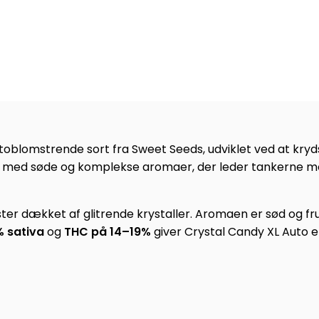
utoblomstrende sort fra Sweet Seeds, udviklet ved at kr
 med søde og komplekse aromaer, der leder tankerne mod 
ter dækket af glitrende krystaller. Aromaen er sød og f
% sativa
og
THC på 14–19%
giver Crystal Candy XL Auto en