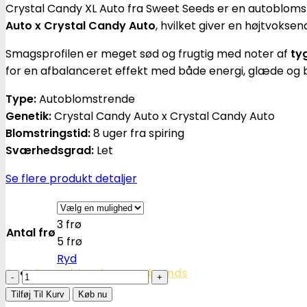
Crystal Candy XL Auto fra Sweet Seeds er en autoblom
Auto x Crystal Candy Auto
, hvilket giver en højtvokse
Smagsprofilen er meget sød og frugtig med noter af
ty
for en afbalanceret effekt med både energi, glæde og be
Type:
Autoblomstrende
Genetik:
Crystal Candy Auto x Crystal Candy Auto
Blomstringstid:
8 uger fra spiring
Sværhedsgrad:
Let
Se flere produkt detaljer
3 frø
Antal frø
5 frø
Ryd
Cannabisavlere -og brands
Crystal
Candy
Tilføj Til Kurv
Køb nu