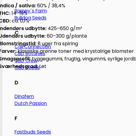
Indica / sativa:
60% / 38,4%
Barney´s Farm
THC:
14–19%
Bulldog Seeds
CBD:
ca. 0,1%
Indendørs udbytte:
425–650 g/m²
C
Udendørs udbytte:
60–300 g/plante
Blomstringstid:
8 uger fra spiring
Cali Connection
Farver:
klassiske grønne toner med krystalrige blomster
CBD Botanics
Smagsprofil:
tyggegummi, frugtig, vingummi, syrlige jor
CBD Crew
Sværhedsgrad:
Let
CBD Seeds
D
Dinafem
Dutch Passion
F
Fastbuds Seeds