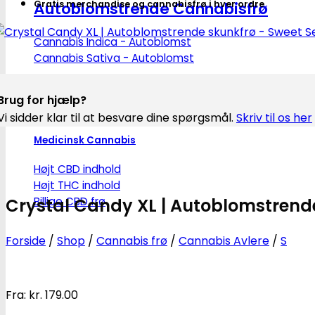
Autoblomstrende Cannabisfrø
Gratis merchandise og cannabisfrø i hver ordre
Cannabis Indica - Autoblomst
Cannabis Sativa - Autoblomst
Brug for hjælp?
Vi sidder klar til at besvare dine spørgsmål.
Skriv til os her
Medicinsk Cannabis
Højt CBD indhold
Højt THC indhold
Billige CBD frø
Crystal Candy XL | Autoblomstrend
Forside
/
Shop
/
Cannabis frø
/
Cannabis Avlere
/
S
Fra:
kr.
179.00