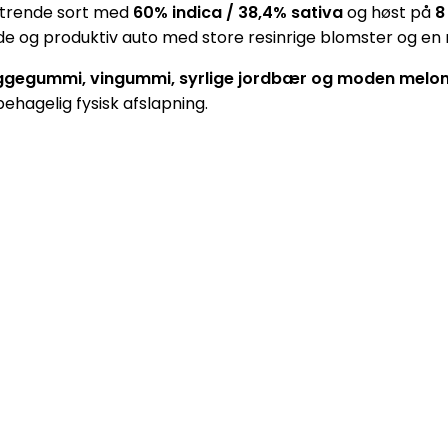
strende sort med
60% indica / 38,4% sativa
og høst på
8
nde og produktiv auto med store resinrige blomster og en 
ggegummi, vingummi, syrlige jordbær og moden melo
hagelig fysisk afslapning.