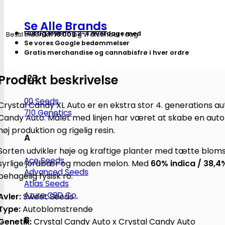
XL
|
Se Alle Brands
Autoblomstrende
Hurtig levering 2-4 hverdage med
Bestil inden
kl. 16.00
og vi afsender i dag
skunkfrø
Se vores Google bedømmelser
-
Gratis merchandise og cannabisfrø i hver ordre
Sweet
Produkt beskrivelse
Seeds
123
antal
00 Seeds
Crystal Candy XL Auto er en ekstra stor 4. generations a
710 Genetics
Candy Auto. Målet med linjen har været at skabe en auto
høj produktion og rigelig resin.
A
Sorten udvikler høje og kraftige planter med tætte bloms
Ace Seeds
syrlige jordbær og moden melon. Med
60% indica / 38,4
Advanced Seeds
behagelig fysisk ro.
Atlas Seeds
Azure CBD Co.
Avler:
Sweet Seeds
Type:
Autoblomstrende
B
Genetik:
Crystal Candy Auto x Crystal Candy Auto