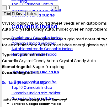
Ryd
Top 10 Cannabis Sativa
Crystal
Cannabis Sativa mix-pakker
Candy
Tilføj Til Kurv
Køb nu
Cannabis Sativa bulk frø
XL
Crystal Candy XL Auto fra Sweet Seeds er en autoblom
|
Cannabis Indica
Auto x Crystal Candy Auto
, hvilket giver en højtvokse
Autoblomstrende
skunkfrø
Feminiseret Cannabis Indica
Smagsprofilen er meget sød og frugtig med noter af
ty
-
Cannabis Indica Hybrider
for en afbalanceret effekt med både energi, glæde og be
Autoblomstrende Cannabis Indica
Sweet
Hurtigblomstrende Indica
Type:
Autoblomstrende
Seeds
Genetik:
Crystal Candy Auto x Crystal Candy Auto
antal
Blomstringstid:
8 uger fra spiring
Sværhedsgrad:
Let
Diverse Cannabis Indica frø
Billige Cannabis Indica frø
Se flere produkt detaljer
Top 10 Cannabis Indica
Cannabis Indica mix-pakker
Cannabis Indica bulk frø
Hurtig levering 2-4 hverdage med
Bestil inden
kl. 16.00
og vi afsender i dag
Se vores Google bedømmelser