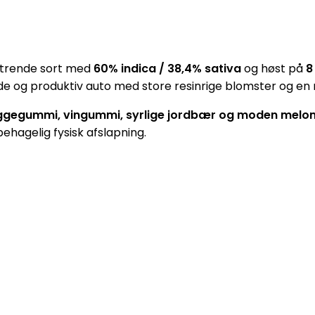
strende sort med
60% indica / 38,4% sativa
og høst på
8
nde og produktiv auto med store resinrige blomster og en 
ggegummi, vingummi, syrlige jordbær og moden melo
hagelig fysisk afslapning.