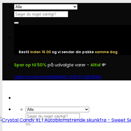
Fortsæt
til
Søg
indhold
efter:
Bestil
inden 16.00
og vi sender din pakke
samme dag
Spar op til 50%
på udvalgte varer -
Altid
💸
Læs vores anmeldelser
Gå til rabatter
Søg
efter: