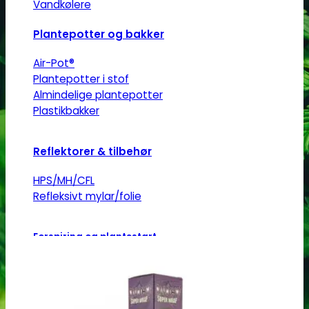
Vandkølere
Mulighederne
kan
Plantepotter og bakker
vælges
Air-Pot®
på
Plantepotter i stof
varesiden
Almindelige plantepotter
Plastikbakker
Reflektorer & tilbehør
HPS/MH/CFL
Refleksivt mylar/folie
Forspiring og plantestart
Root!t
Root Riot
Jiffy disks