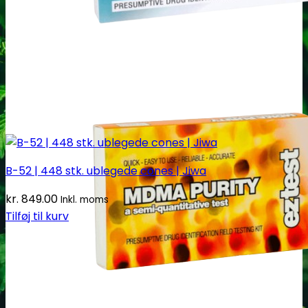
B-52 | 448 stk. ublegede cones | Jiwa
kr.
849.00
Inkl. moms
Tilføj til kurv