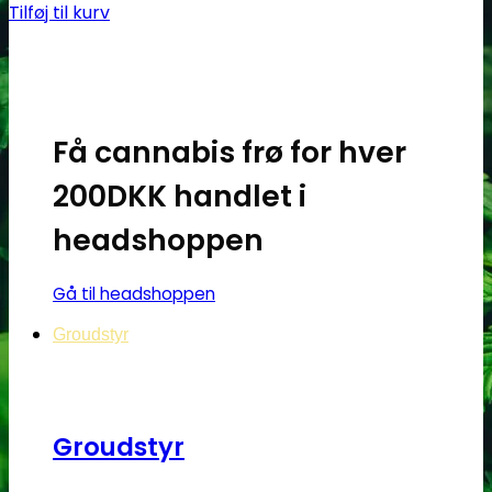
Tilføj til kurv
Få cannabis frø for hver
200DKK handlet i
headshoppen
Gå til headshoppen
Groudstyr
Groudstyr