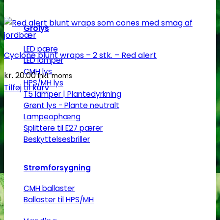
Grolys
LED pære
Cyclone blunt wraps – 2 stk. – Red alert
LED lamper
CMH lys
kr.
20.00
Inkl. moms
HPS/MH lys
Tilføj til kurv
T5 lamper | Plantedyrkning
Grønt lys - Plante neutralt
Lampeophæng
Splittere til E27 pærer
Beskyttelsesbriller
Strømforsygning
CMH ballaster
Ballaster til HPS/MH