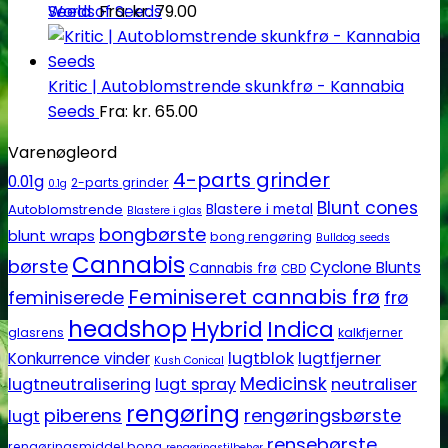
Seeds
Fra:
kr.
79.00
World of Seeds
Kritic | Autoblomstrende skunkfrø - Kannabia
Seeds
Fra:
kr.
65.00
Varenøgleord
4-parts grinder
0.01g
2-parts grinder
0.1g
Blunt cones
Autoblomstrende
Blastere i metal
Blastere i glas
bongbørste
blunt wraps
bong rengøring
Bulldog seeds
Cannabis
børste
Cyclone Blunts
Cannabis frø
CBD
Feminiseret cannabis frø
feminiserede
frø
headshop
Hybrid
Indica
glasrens
kalkfjerner
lugtblok
lugtfjerner
Konkurrence vinder
Kush Conical
Medicinsk
lugtneutralisering
lugt spray
neutraliser
rengøring
piberens
rengøringsbørste
lugt
rensebørste
rengøringsmiddel bong
rengøringstilbehør