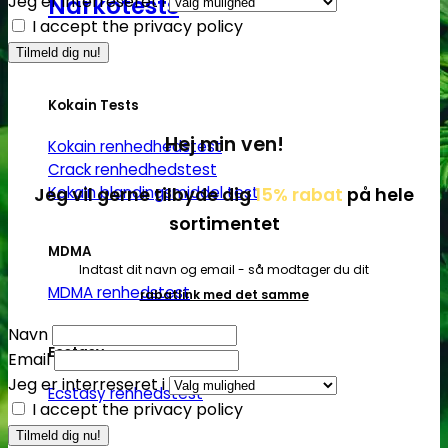
Jeg er interreseret i
Narkotests
I accept the privacy policy
Kokain Tests
Hej min ven!
Kokain renhedhedstest
Crack renhedhedstest
Kokain blandingsmiddel test
Jeg vil gerne tilbyde dig
15% rabat
på hele
sortimentet
MDMA
Indtast dit navn og email - så modtager du dit
MDMA renhedstest
rabatlink med det samme
Navn
Ecstasy
Email
Jeg er interreseret i
Ecstasy renhedstest
I accept the privacy policy