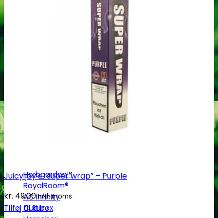
Eazy Plugs
Grodan
Efterbehandling
Tørrenet
Plantetrimmere
Sakse og plantetrimmere
Bubble bags
Pollenpressere
Fugtighedsregulering
Mikroskoper
Grotelte
Herbgarden™
Juicy jay’s “super wrap” – Purple
RoyalRoom®
kr.
49.00
AC infinity
Inkl. moms
Tilføj til kurv
Cultibox