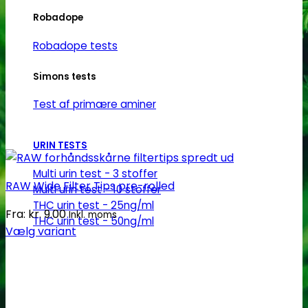
Robadope
Robadope tests
Simons tests
Test af primære aminer
URIN TESTS
Multi urin test - 3 stoffer
RAW Wide Filter Tips pre-rolled
Multi urin test - 10 stoffer
THC urin test - 25ng/ml
Fra:
kr.
9.00
Inkl. moms
THC urin test - 50ng/ml
Vælg variant
Dette
vare
har
flere