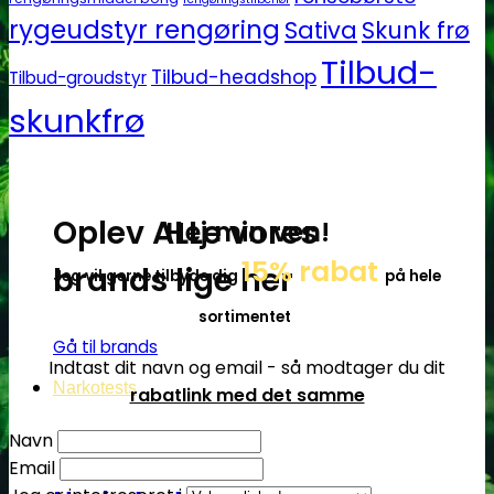
rygeudstyr rengøring
Sativa
Skunk frø
Tilbud-
Tilbud-headshop
Tilbud-groudstyr
skunkfrø
Oplev ALLe vores
Hej min ven!
15% rabat
brands lige her
Jeg vil gerne tilbyde dig
på hele
sortimentet
Gå til brands
Indtast dit navn og email - så modtager du dit
Narkotests
rabatlink med det samme
Navn
Email