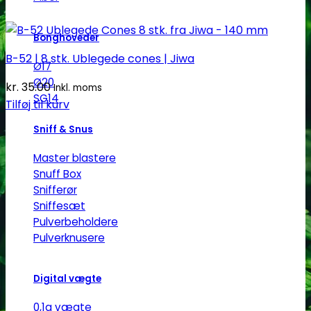
Bonghoveder
B-52 | 8 stk. Ublegede cones | Jiwa
Ø17
Ø20
kr.
35.00
Inkl. moms
SG14
Tilføj til kurv
Sniff & Snus
Master blastere
Snuff Box
Snifferør
Sniffesæt
Pulverbeholdere
Pulverknusere
Digital vægte
0,1g vægte