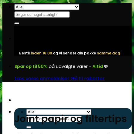
Fortsæt
til
Søg
indhold
efter:
Bestil
inden 16.00
og vi sender din pakke
samme dag
Spar op til 50%
på udvalgte varer -
Altid
💸
Læs vores anmeldelser
Gå til rabatter
Joint papir og filtertips
Søg
efter: