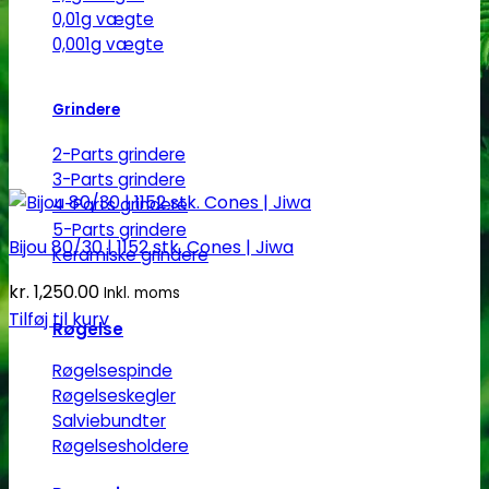
0,01g vægte
0,001g vægte
Grindere
2-Parts grindere
3-Parts grindere
4-Parts grindere
5-Parts grindere
Bijou 80/30 | 1152 stk. Cones | Jiwa
Keramiske grindere
kr.
1,250.00
Inkl. moms
Tilføj til kurv
Røgelse
Røgelsespinde
Røgelseskegler
Salviebundter
Røgelsesholdere