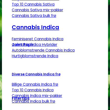
Top 10 Cannabis Sativa
Cannabis Sativa mix-pakker
Cannabis Sativa bulk frø
Cannabis Indica
Feminiseret Cannabis Indica
Joint Papir
Cannabis Indica Hybrider
Autoblomstrende Cannabis Indica
Hurtigblomstrende Indica
Diverse Cannabis Indica frø
Billige Cannabis Indica frø
Top 10 Cannabis Indica
Cannabis Indica mix-pakker
Filtertips
Cannabis Indica bulk frø