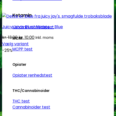
Ketamin
Juicy Jay’s Blunt Wraps – Blue
Ketamin renhedstest
Den
Den
kr.
13.00
kr.
10.00
Inkl. moms
MCPP
oprindelige
aktuelle
Vælg variant
MCPP test
Dette
pris
pris
-25%
vare
var:
er:
har
kr. 13.00.
kr. 10.00.
Opiater
flere
Opiater renhedstest
varianter.
Mulighederne
kan
THC/Cannabinoider
vælges
THC test
på
Cannabinoider test
varesiden