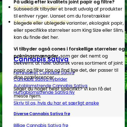
På udkig efter kvalitets joint papir og filtre?
Skunkfrø hos Subseed
Subseed.dk tilbyder et bredt udvalg af produkter
til enhver ryger. Uanset om du foretrækker
Alle Cannabis -og Skunkfrø
blegede eller ublegede varianter, økologisk papir,
eller specifikke størrelser som King Size eller Slim,
kan du finde det her.
Vi tilbyder også cones i forskellige størrelser og
pakningsmængder
, som gør det nemt og
Cannabis Sativa
bekvemt at rulle. Udforsk vores sortiment af joint
papir og filter tips og find lige det, der passer til
Feminiseret Cannabis Sativa
dine præferencer.
Cannabis Sativa Hybrider
Autoblomstrende Cannabis Sativa
Søger du noget helst specifikt? Vi kan få det
Hurtigblomstrende Sativa
meste hjem.
Skriv til os, hvis du har et særligt ønske
Diverse Cannabis Sativa frø
Billige Cannabis Sativa frø