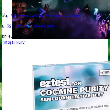
B-52 | 245 stk. Cones | Jiwa
kr.
450.00
Inkl. moms
Tilføj til kurv