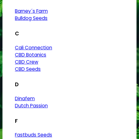
Barney´s Farm
Bulldog Seeds
C
Cali Connection
CBD Botanics
CBD Crew
CBD Seeds
D
Dinafem
Dutch Passion
F
Fastbuds Seeds