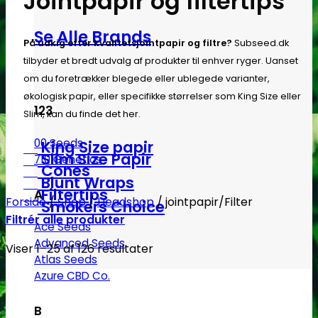
Jointpapir og filtertips
Se Alle Brands
På udkig efter kvalitetsjointpapir og filtre?
Subseed.dk
tilbyder et bredt udvalg af produkter til enhver ryger. Uanset
om du foretrækker blegede eller ublegede varianter,
økologisk papir, eller specifikke størrelser som King Size eller
123
Slim, kan du finde det her.
00 Seeds
King Size papir
Slim Size Papir
710 Genetics
Cones
Blunt Wraps
Filtertips
A
Forside
/
Shop
/
Headshop
/
jointpapir/Filter
Smokers Choice
Filtrér alle produkter
Ace Seeds
Advanced Seeds
Viser 1–25 af 126 resultater
Atlas Seeds
Azure CBD Co.
B