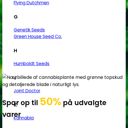
Flying Dutchmen
G
Genetik Seeds
Green House Seed Co.
H
Humboldt Seeds
J
Joint Doctor
50%
Spar op til
på udvalgte
K
varer
Kannabia