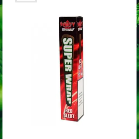
Ingen produkter i kurven.
Tilbage til shoppen
Søg
efter:
Kasse
+