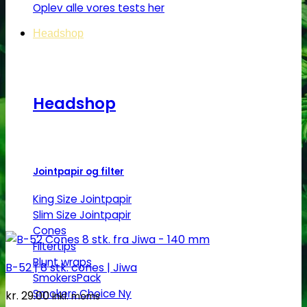
Oplev alle vores tests her
Headshop
Headshop
Jointpapir og filter
King Size Jointpapir
Slim Size Jointpapir
Cones
Filtertips
Blunt wraps
B-52 | 8 stk. cones | Jiwa
SmokersPack
Smokers Choice
kr.
29.00
Inkl. moms