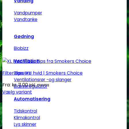
Vanding
Vandpumper
Vandtanke
Gødning
Biobizz
Ventilation
Filter tips ‘XL’ hvid | Smokers Choice
Blæsere
Ventilationsrør -og slanger
Fra:
kr.
11.00
Inkl. moms
Blæseregulator
Vælg variant
Dette
Automatisering
vare
Tidskontrol
har
Klimakontrol
flere
Lys skinner
varianter.