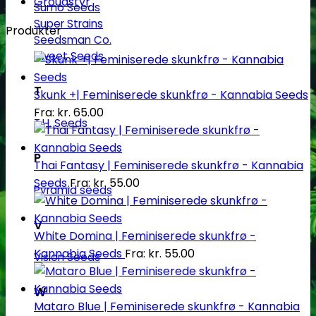
Groudstyr
Sumo Seeds
Super Strains
Produkter
Seedsman Co.
Sweet Seeds
T
Skunk +| Feminiserede skunkfrø - Kannabia Seeds
Fra:
kr.
65.00
T.H. Seeds
P
Thai Fantasy | Feminiserede skunkfrø - Kannabia
Seeds
Fra:
kr.
55.00
Pyramid seeds
V
White Domina | Feminiserede skunkfrø -
Kannabia Seeds
Fra:
kr.
55.00
Vision Seeds
W
Mataro Blue | Feminiserede skunkfrø - Kannabia