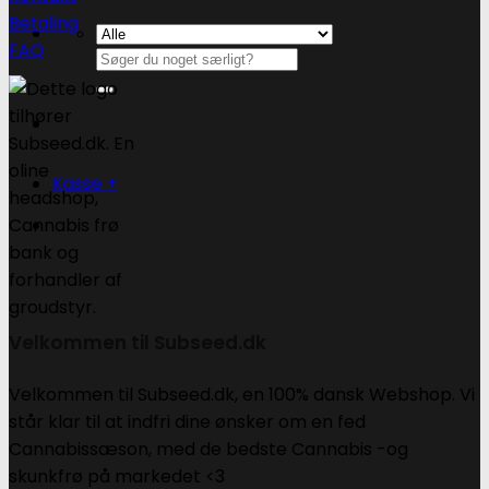
Betaling
FAQ
Søg
efter:
Kasse
+
Velkommen til Subseed.dk
Velkommen til Subseed.dk, en 100% dansk Webshop. Vi
står klar til at indfri dine ønsker om en fed
Cannabissæson, med de bedste Cannabis -og
skunkfrø på markedet <3