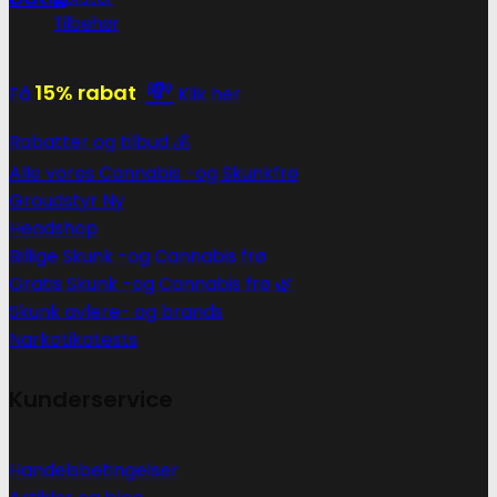
Tilbehør
💸
15% rabat
Få
Klik her
Rabatter og tilbud 💰
Alle vores Cannabis -og Skunkfrø
Groudstyr
Headshop
Billige Skunk -og Cannabis frø
Gratis Skunk -og Cannabis frø 🌿
Skunk avlere- og brands
Narkotikatests
Kunderservice
Handelsbetingelser