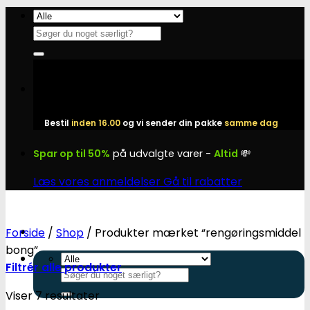
Fortsæt
til
Søg
indhold
efter:
Bestil
inden 16.00
og vi sender din pakke
samme dag
Spar op til 50%
på udvalgte varer -
Altid
💸
Læs vores anmeldelser
Gå til rabatter
Forside
/
Shop
/
Produkter mærket “rengøringsmiddel
bong”
Filtrér alle produkter
Søg
efter:
Viser 7 resultater