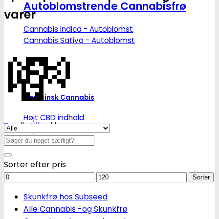
Autoblomstrende Cannabisfrø
varer
Cannabis Indica - Autoblomst
💸
Cannabis Sativa - Autoblomst
Medicinsk Cannabis
Højt CBD indhold
Se alle tilbud her
Højt THC indhold
Søg
Billige CBD frø
efter:
Sorter efter pris
Mindstepris
Maks.
Sorter
pris
Skunkfrø hos Subseed
Alle Cannabis -og Skunkfrø