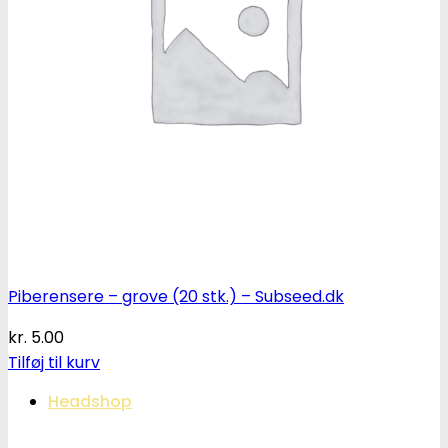
Oplev alle vores tests her
Piberensere – grove (20 stk.) – Subseed.dk
kr.
5.00
Tilføj til kurv
Headshop