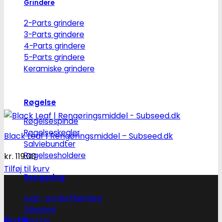
Grindere
2-Parts grindere
3-Parts grindere
4-Parts grindere
5-Parts grindere
Keramiske grindere
Røgelse
Røgelsespinde
Røgelseskegler
Black Leaf | Rengøringsmiddel – Subseed.dk
Salviebundter
Røgelsesholdere
kr.
119.00
Tilføj til kurv
Rengøring
Lugt- og duftfjernere
Glasrens
Butik
Børster