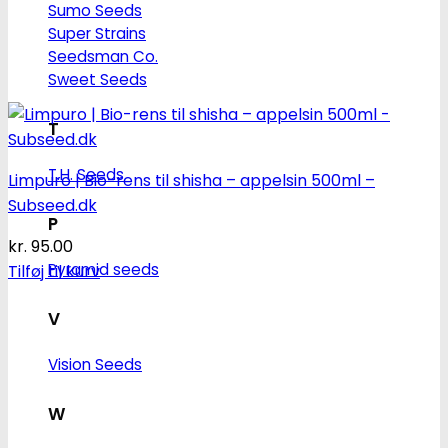
Sumo Seeds
Super Strains
Seedsman Co.
Sweet Seeds
T
T.H. Seeds
Limpuro | Bio-rens til shisha – appelsin 500ml –
Subseed.dk
P
kr.
95.00
Pyramid seeds
Tilføj til kurv
V
Vision Seeds
W