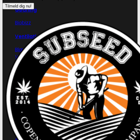
Gødning
Biobizz
Ventilation
Blæsere
Ventilationsrør -og slanger
Blæseregulator
Automatisering
Tidskontrol
Klimakontrol
Lys skinner
Vandkølere
Plantepotter og bakker
Air-Pot®