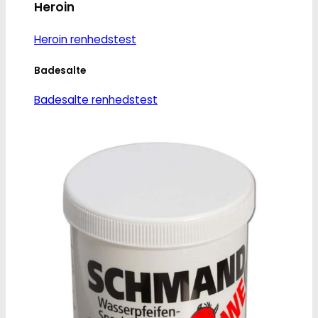
Heroin
Heroin renhedstest
Badesalte
Badesalte renhedstest
LSD
LSD renhedstest
Benzodiazepiner
Benzoer renhedstest
GHB/Hætter
GHB/Hætter renhedstest