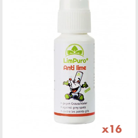
Oplev ALLe vores
brands lige her
Gå til brands
Narkotests