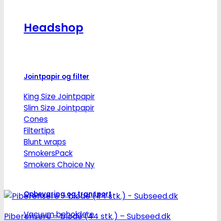
Headshop
Jointpapir og filter
King Size Jointpapir
Slim Size Jointpapir
Cones
Filtertips
Blunt wraps
SmokersPack
Smokers Choice
Opbevaring og transport
Vacuum beholdere
Piberensere – bløde (44 stk.) – Subseed.dk