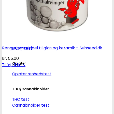
Ketamin
Ketamin renhedstest
MCPP
Rengøringsmiddel til glas og keramik – Subseed.dk
MCPP test
kr.
55.00
Opiater
Tilføj til kurv
Opiater renhedstest
THC/Cannabinoider
THC test
Cannabinoider test