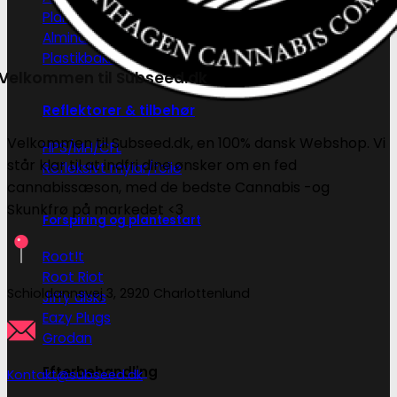
Plantepotter i stof
Almindelige plantepotter
Plastikbakker
Velkommen til Subseed.dk
Reflektorer & tilbehør
Velkommen til Subseed.dk, en 100% dansk Webshop. Vi
HPS/MH/CFL
står klar til at indfri dine ønsker om en fed
Refleksivt mylar/folie
cannabissæson, med de bedste Cannabis -og
Skunkfrø på markedet <3
Forspiring og plantestart
Root!t
Root Riot
Schioldannsvej 3, 2920 Charlottenlund
Jiffy disks
Eazy Plugs
Grodan
Efterbehandling
Kontakt@subseed.dk