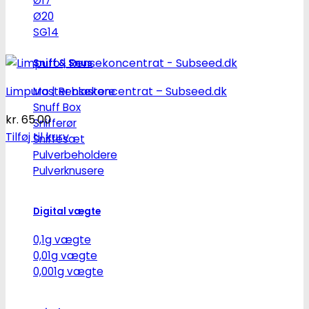
Ø17
Ø20
SG14
Sniff & Snus
Limpuro | Rensekoncentrat – Subseed.dk
Master blastere
Snuff Box
kr.
65.00
Snifferør
Tilføj til kurv
Sniffesæt
Pulverbeholdere
Pulverknusere
Digital vægte
0,1g vægte
0,01g vægte
0,001g vægte