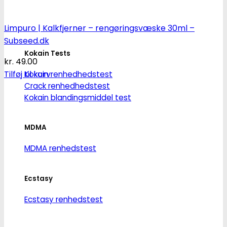
Narkotests
Limpuro | Kalkfjerner – rengøringsvæske 30ml –
Subseed.dk
Kokain Tests
kr.
49.00
Tilføj til kurv
Kokain renhedhedstest
Crack renhedhedstest
Kokain blandingsmiddel test
MDMA
MDMA renhedstest
Ecstasy
Ecstasy renhedstest