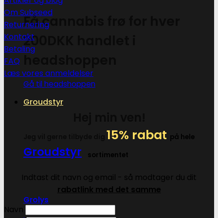
Artikler og blog
Om Subseed
Få cannabis frø for hver
Returnering
Kontakt
200DKK handlet i
Betaling
headshoppen
FAQ
Læs vores anmeldelser
Gå til headshoppen
Groudstyr
Hej min ven!
15% rabat
Jeg vil gerne tilbyde dig
på hele
Groudstyr
sortimentet
Indtast dit navn og email - så modtager du dit
rabatlink med det samme
Grolys
Navn