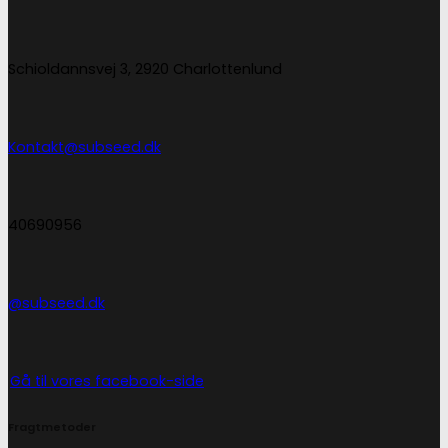
Schioldannsvej 3, 2920 Charlottenlund
Kontakt@subseed.dk
40690956
@subseed.dk
Gå til vores facebook-side
Fragtmetoder