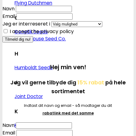
Flying Dutchmen
Navn
Email
G
Jeg er interreseret i
I accept the privacy policy
Genetik Seeds
Green House Seed Co.
H
Hej min ven!
Humboldt Seeds
Jeg vil gerne tilbyde dig
15% rabat
på hele
J
sortimentet
Joint Doctor
Indtast dit navn og email - så modtager du dit
K
rabatlink med det samme
Navn
Kannabia
Email