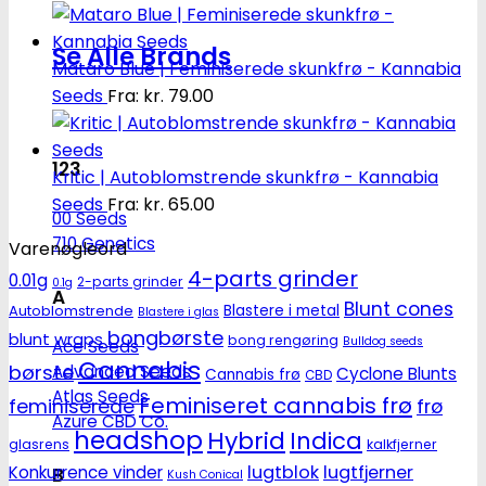
Se Alle Brands
Mataro Blue | Feminiserede skunkfrø - Kannabia
Seeds
Fra:
kr.
79.00
123
Kritic | Autoblomstrende skunkfrø - Kannabia
Seeds
Fra:
kr.
65.00
00 Seeds
710 Genetics
Varenøgleord
4-parts grinder
0.01g
2-parts grinder
0.1g
A
Blunt cones
Autoblomstrende
Blastere i metal
Blastere i glas
bongbørste
blunt wraps
bong rengøring
Bulldog seeds
Ace Seeds
Cannabis
børste
Advanced Seeds
Cyclone Blunts
Cannabis frø
CBD
Atlas Seeds
Feminiseret cannabis frø
feminiserede
frø
Azure CBD Co.
headshop
Hybrid
Indica
glasrens
kalkfjerner
lugtblok
lugtfjerner
Konkurrence vinder
B
Kush Conical