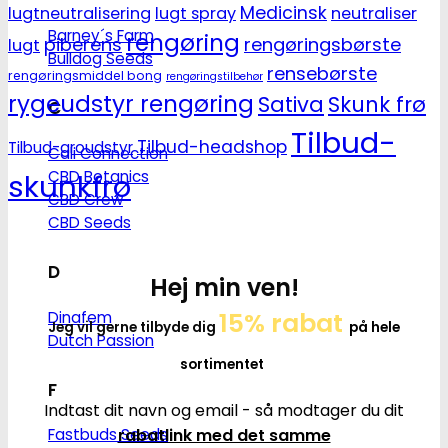
Medicinsk
lugtneutralisering
lugt spray
neutraliser
Barney´s Farm
rengøring
piberens
rengøringsbørste
lugt
Bulldog Seeds
rensebørste
rengøringsmiddel bong
rengøringstilbehør
rygeudstyr rengøring
Sativa
Skunk frø
C
Tilbud-
Tilbud-headshop
Tilbud-groudstyr
Cali Connection
CBD Botanics
skunkfrø
CBD Crew
CBD Seeds
D
Hej min ven!
15% rabat
Dinafem
Jeg vil gerne tilbyde dig
på hele
Dutch Passion
sortimentet
F
Indtast dit navn og email - så modtager du dit
rabatlink med det samme
Fastbuds Seeds