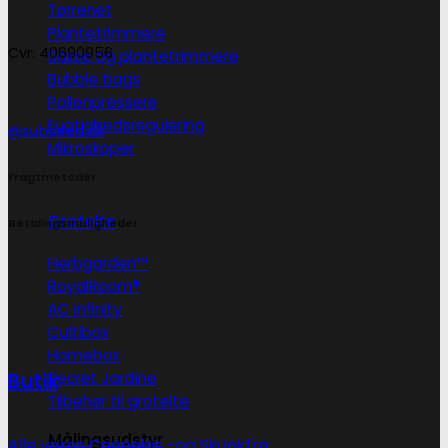
Tørrenet
Plantetrimmere
Cvr: 40690956
Sakse og plantetrimmere
Bubble bags
Pollenpressere
Fugtighedsregulering
@subseed.dk
Mikroskoper
Fragtmetoder
Grotelte
Betalingsmuligheder
Herbgarden™
RoyalRoom®
AC infinity
Cultibox
Homebox
Butik
Secret Jardine
Tilbehør til grotelte
Målingsudstyr
Alle vores Cannabis -og Skunkfrø