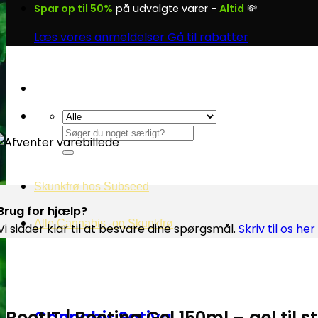
Spar op til 50%
på udvalgte varer -
Altid
💸
Læs vores anmeldelser
Gå til rabatter
Søg
efter:
Skunkfrø hos Subseed
Brug for hjælp?
Alle Cannabis -og Skunkfrø
Vi sidder klar til at besvare dine spørgsmål.
Skriv til os her
Root!T | Rooting Gel 150ml – gel til st
Cannabis Sativa