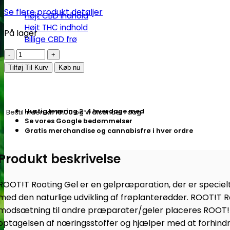
Se flere produkt detaljer
Højt CBD indhold
Højt THC indhold
På lager
Billige CBD frø
Root!T
|
Tilføj Til Kurv
Køb nu
Rooting
Gel
150ml
Hurtig levering 2-4 hverdage med
Bestil inden
kl. 16.00
og vi afsender i dag
-
Se vores Google bedømmelser
gel
Gratis merchandise og cannabisfrø i hver ordre
til
Produkt beskrivelse
stiklinger
antal
ROOT!T Rooting Gel er en gelpræparation, der er specielt 
med den naturlige udvikling af frøplanterødder. ROOT!T Ro
modsætning til andre præparater/geler placeres ROOT!T Ro
optagelsen af næringsstoffer og hjælper med at forhindre u