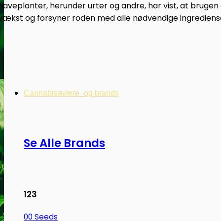
haveplanter, herunder urter og andre, har vist, at bruge
vækst og forsyner roden med alle nødvendige ingrediense
Cannabisavlere -og brands
Se Alle Brands
123
00 Seeds