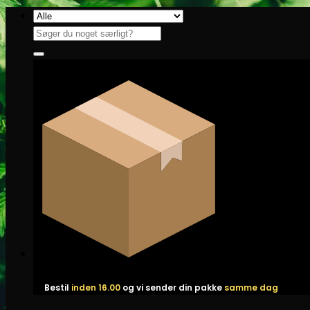
Fortsæt
til
Søg
indhold
efter:
Bestil
inden 16.00
og vi sender din pakke
samme dag