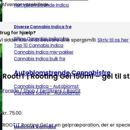
Hurtigblomstrende Indica
Diverse Cannabis Indica frø
Brug for hjælp?
Billige Cannabis Indica frø
Vi sidder klar til at besvare dine spørgsmål.
Skriv til os her
Top 10 Cannabis Indica
Cannabis Indica mix-pakker
Cannabis Indica bulk frø
Autoblomstrende Cannabisfrø
Root!T | Rooting Gel 150ml – gel til st
Cannabis Indica - Autoblomst
Forside
/
Shop
/
Fertilizers
/
Root!t
Cannabis Sativa - Autoblomst
kr.
75.00
ROOT!T Rooting Gel er en gelpræparation, der er specielt
Medicinsk Cannabis