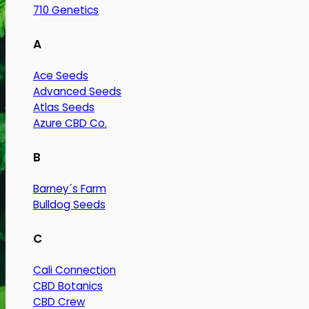
710 Genetics
A
Ace Seeds
Advanced Seeds
Atlas Seeds
Azure CBD Co.
B
Barney´s Farm
Bulldog Seeds
C
Cali Connection
CBD Botanics
CBD Crew