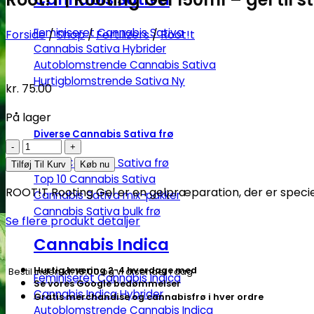
Feminiseret Cannabis Sativa
Forside
/
Shop
/
Fertilizers
/
Root!t
Cannabis Sativa Hybrider
Autoblomstrende Cannabis Sativa
Hurtigblomstrende Sativa
kr.
75.00
På lager
Diverse Cannabis Sativa frø
Root!T
|
Billige Cannabis Sativa frø
Tilføj Til Kurv
Køb nu
Top 10 Cannabis Sativa
Rooting
ROOT!T Rooting Gel er en gelpræparation, der er specielt
Cannabis Sativa mix-pakker
Gel
Cannabis Sativa bulk frø
150ml
Se flere produkt detaljer
-
Cannabis Indica
gel
til
Hurtig levering 2-4 hverdage med
Bestil inden
kl. 16.00
og vi afsender i dag
Feminiseret Cannabis Indica
stiklinger
Se vores Google bedømmelser
Cannabis Indica Hybrider
Gratis merchandise og cannabisfrø i hver ordre
antal
Autoblomstrende Cannabis Indica