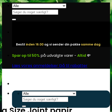
Fortsæt
til
Søg
indhold
efter:
Bestil
inden 16.00
og vi sender din pakke
samme dag
Spar op til 50%
på udvalgte varer -
Altid
💸
Læs vores anmeldelser
Gå til rabatter
Søg
efter:
ng Size Joint papir