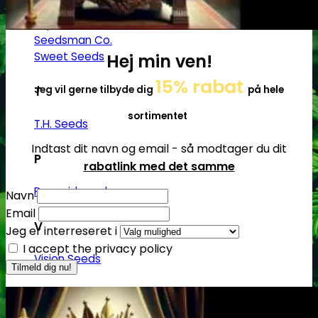
Sumo Seeds
Super Strains
Seedsman Co.
Sweet Seeds
Hej min ven!
15% rabat
Jeg vil gerne tilbyde dig
på hele
T
sortimentet
T.H. Seeds
Indtast dit navn og email - så modtager du dit
P
rabatlink med det samme
Pyramid seeds
Navn
Email
V
Jeg er interreseret i
I accept the privacy policy
Vision Seeds
W