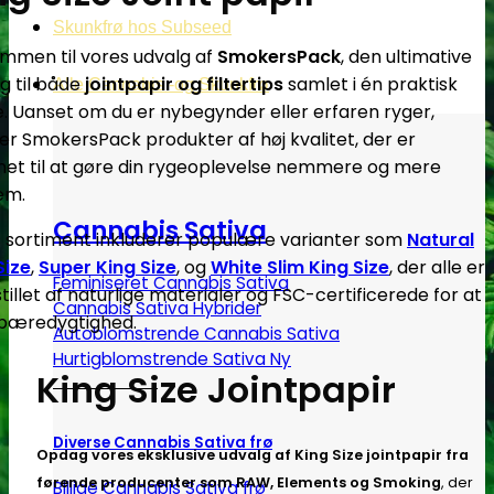
Skunkfrø hos Subseed
mmen til vores udvalg af
SmokersPack
, den ultimative
ng til både
jointpapir og filtertips
samlet i én praktisk
Alle Cannabis -og Skunkfrø
. Uanset om du er nybegynder eller erfaren ryger,
der SmokersPack produkter af høj kvalitet, der er
net til at gøre din rygeoplevelse nemmere og mere
em.
Cannabis Sativa
 sortiment inkluderer populære varianter som
Natural
Size
,
Super King Size
, og
White Slim King Size
, der alle er
Feminiseret Cannabis Sativa
tillet af naturlige materialer og FSC-certificerede for at
Cannabis Sativa Hybrider
 bæredygtighed.
Autoblomstrende Cannabis Sativa
Hurtigblomstrende Sativa
King Size Jointpapir
Diverse Cannabis Sativa frø
Opdag vores eksklusive udvalg af King Size jointpapir fra
førende producenter som RAW, Elements og Smoking
, der
Billige Cannabis Sativa frø