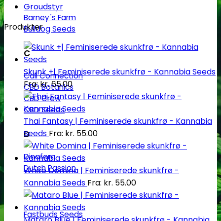
Groudstyr
Barney´s Farm
Produkter
Bulldog Seeds
C
Skunk +| Feminiserede skunkfrø - Kannabia Seeds
Cali Connection
Fra:
kr.
65.00
CBD Botanics
CBD Crew
CBD Seeds
Thai Fantasy | Feminiserede skunkfrø - Kannabia
Seeds
Fra:
kr.
55.00
D
Dinafem
Dutch Passion
White Domina | Feminiserede skunkfrø -
Kannabia Seeds
Fra:
kr.
55.00
F
Fastbuds Seeds
Mataro Blue | Feminiserede skunkfrø - Kannabia