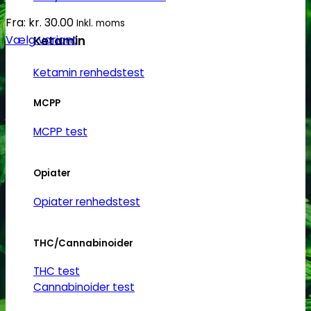
Fra:
kr.
30.00
Inkl. moms
Vælg variant
Ketamin
Dette
Ketamin renhedstest
vare
har
MCPP
flere
varianter.
MCPP test
Mulighederne
kan
Opiater
vælges
på
Opiater renhedstest
varesiden
THC/Cannabinoider
THC test
Cannabinoider test