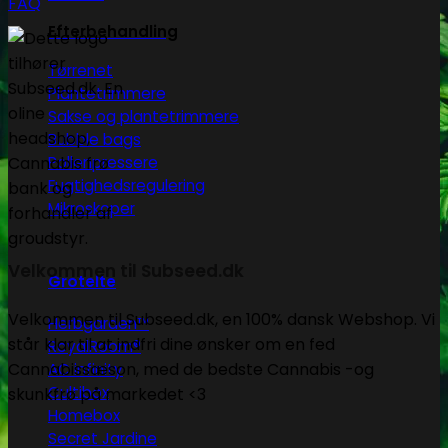
FAQ
Efterbehandling
Tørrenet
Plantetrimmere
Sakse og plantetrimmere
Bubble bags
Pollenpressere
Fugtighedsregulering
Mikroskoper
Velkommen til Subseed.dk
Grotelte
Velkommen til Subseed.dk, en 100% dansk Webshop. Vi
Herbgarden™
står klar til at indfri dine ønsker om en fed
RoyalRoom®
Cannabissæson, med de bedste Cannabis -og
AC infinity
Cultibox
skunkfrø på markedet <3
Homebox
Secret Jardine