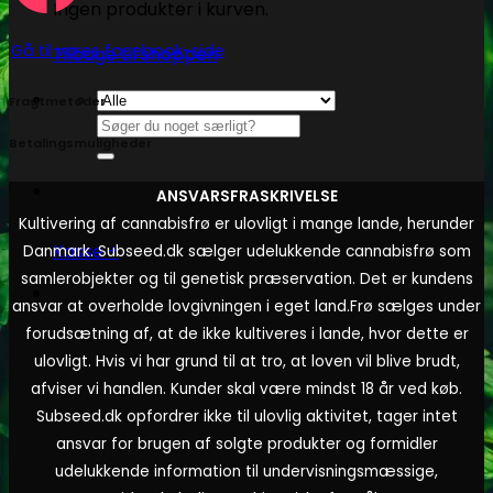
Ingen produkter i kurven.
Gå til vores facebook-side
Tilbage til shoppen
Fragtmetoder
Søg
Betalingsmuligheder
efter:
ANSVARSFRASKRIVELSE
Kultivering af cannabisfrø er ulovligt i mange lande, herunder
Kasse
+
Danmark. Subseed.dk sælger udelukkende cannabisfrø som
samlerobjekter og til genetisk præservation. Det er kundens
ansvar at overholde lovgivningen i eget land.
Frø sælges under
forudsætning af, at de ikke kultiveres i lande, hvor dette er
ulovligt. Hvis vi har grund til at tro, at loven vil blive brudt,
afviser vi handlen. Kunder skal være mindst 18 år ved køb.
Subseed.dk opfordrer ikke til ulovlig aktivitet, tager intet
ansvar for brugen af solgte produkter og formidler
udelukkende information til undervisningsmæssige,