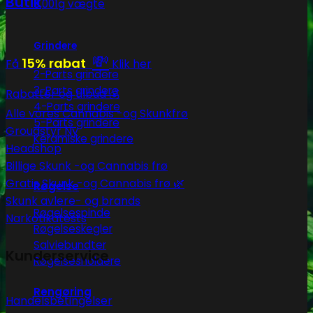
Butik
0,001g vægte
Grindere
💸
15% rabat
Få
Klik her
2-Parts grindere
3-Parts grindere
Rabatter og tilbud 💰
4-Parts grindere
Alle vores Cannabis -og Skunkfrø
5-Parts grindere
Groudstyr
Keramiske grindere
Headshop
Billige Skunk -og Cannabis frø
Gratis Skunk -og Cannabis frø 🌿
Røgelse
Skunk avlere- og brands
Røgelsespinde
Narkotikatests
Røgelseskegler
Salviebundter
Kunderservice
Røgelsesholdere
Rengøring
Handelsbetingelser