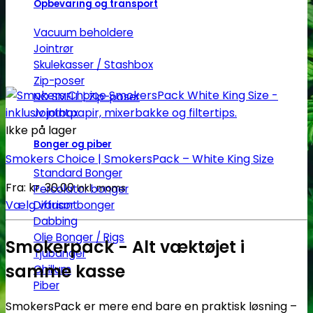
Opbevaring og transport
Vacuum beholdere
Jointrør
Skulekasser / Stashbox
Zip-poser
NO SMELL | Zip-poser
Jointbox
Ikke på lager
Bonger og piber
Smokers Choice | SmokersPack – White King Size
Standard Bonger
Fra:
kr.
30.00
Percolator bonger
Inkl. moms
Vælg variant
Diffusor bonger
Dabbing
Dette
Olie Bonger / Rigs
vare
Smokerpack - Alt væktøjet i
Tjubanger
har
samme kasse
Chillum
flere
Piber
varianter.
SmokersPack er mere end bare en praktisk løsning –
Mulighederne