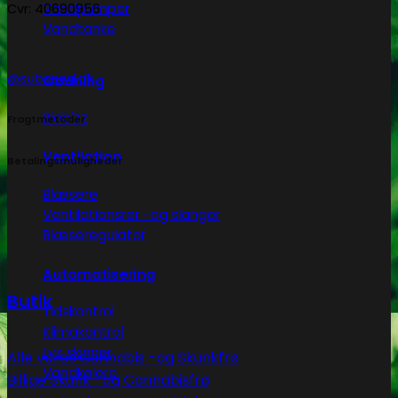
Vandpumper
Cvr: 40690956
Vandtanke
@subseed.dk
Gødning
Biobizz
Fragtmetoder
Ventilation
Betalingsmuligheder
Blæsere
Ventilationsrør -og slanger
Blæseregulator
Automatisering
Butik
Tidskontrol
Klimakontrol
Lys skinner
Alle vores Cannabis -og Skunkfrø
Vandkølere
Billige Skunk -og Cannabisfrø