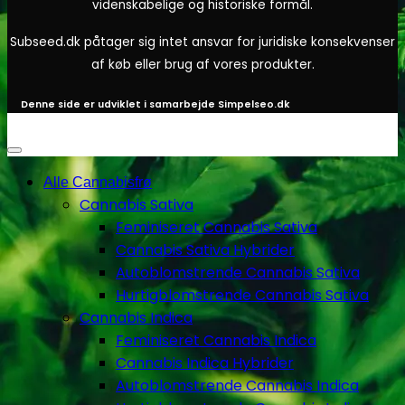
videnskabelige og historiske formål.
Subseed.dk påtager sig intet ansvar for juridiske konsekvenser
af køb eller brug af vores produkter.
Denne side er udviklet i samarbejde
Simpelseo.dk
Alle Cannabisfrø
Cannabis Sativa
Feminiseret Cannabis Sativa
Cannabis Sativa Hybrider
Autoblomstrende Cannabis Sativa
Hurtigblomstrende Cannabis Sativa
Cannabis Indica
Feminiseret Cannabis Indica
Cannabis Indica Hybrider
Autoblomstrende Cannabis Indica