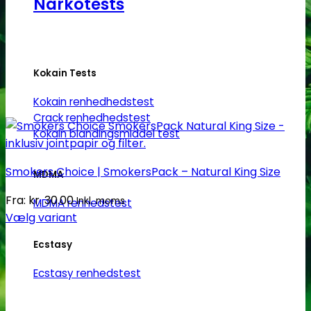
Narkotests
Kokain Tests
Kokain renhedhedstest
Crack renhedhedstest
Kokain blandingsmiddel test
Smokers Choice | SmokersPack – Natural King Size
MDMA
Fra:
kr.
30.00
Inkl. moms
MDMA renhedstest
Vælg variant
Dette
Ecstasy
vare
har
Ecstasy renhedstest
flere
varianter.