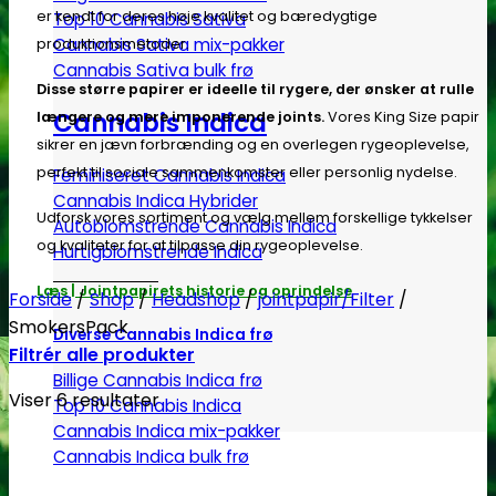
er kendt for deres høje kvalitet og bæredygtige
Top 10 Cannabis Sativa
Cannabis Sativa mix-pakker
produktionsmetoder.
Cannabis Sativa bulk frø
Disse større papirer er ideelle til rygere, der ønsker at rulle
Cannabis Indica
længere og mere imponerende joints.
Vores King Size papir
sikrer en jævn forbrænding og en overlegen rygeoplevelse,
perfekt til sociale sammenkomster eller personlig nydelse.
Feminiseret Cannabis Indica
Cannabis Indica Hybrider
Udforsk vores sortiment og vælg mellem forskellige tykkelser
Autoblomstrende Cannabis Indica
og kvaliteter for at tilpasse din rygeoplevelse.
Hurtigblomstrende Indica
Læs | Jointpapirets historie og oprindelse
Forside
/
Shop
/
Headshop
/
jointpapir/Filter
/
SmokersPack
Diverse Cannabis Indica frø
Filtrér alle produkter
Billige Cannabis Indica frø
Viser 6 resultater
Top 10 Cannabis Indica
Cannabis Indica mix-pakker
Cannabis Indica bulk frø