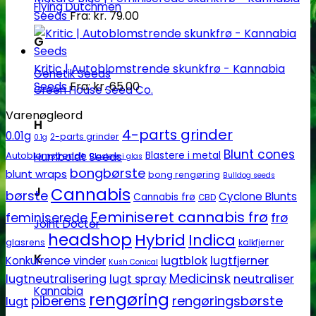
Flying Dutchmen
Seeds
Fra:
kr.
79.00
G
Kritic | Autoblomstrende skunkfrø - Kannabia
Genetik Seeds
Seeds
Fra:
kr.
65.00
Green House Seed Co.
Varenøgleord
H
4-parts grinder
0.01g
2-parts grinder
0.1g
Blunt cones
Autoblomstrende
Blastere i metal
Humboldt Seeds
Blastere i glas
bongbørste
blunt wraps
bong rengøring
Bulldog seeds
Cannabis
J
børste
Cyclone Blunts
Cannabis frø
CBD
Feminiseret cannabis frø
feminiserede
frø
Joint Doctor
headshop
Hybrid
Indica
glasrens
kalkfjerner
K
lugtblok
lugtfjerner
Konkurrence vinder
Kush Conical
Medicinsk
lugtneutralisering
lugt spray
neutraliser
Kannabia
rengøring
piberens
rengøringsbørste
lugt