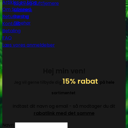
Artikler og blog
Lugt- og duftfjernere
Om Subseed
Glasrens
Returnering
Børster
Tilbehør
Kontakt
Betaling
FAQ
Læs vores anmeldelser
Hej min ven!
15% rabat
Jeg vil gerne tilbyde dig
på hele
sortimentet
Indtast dit navn og email - så modtager du dit
rabatlink med det samme
Navn