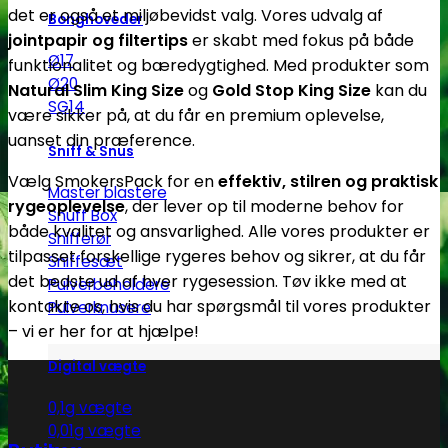
det er også et miljøbevidst valg. Vores udvalg af
kan
Bonghoveder
jointpapir og filtertips
er skabt med fokus på både
vælges
Ø17
funktionalitet og bæredygtighed. Med produkter som
på
Ø20
Natural Slim King Size
og
Gold Stop King Size
kan du
varesiden
SG14
være sikker på, at du får en premium oplevelse,
uanset din præference.
Sniff & Snus
Vælg SmokersPack for en
effektiv, stilren og praktisk
Master blastere
rygeoplevelse
, der lever op til moderne behov for
Snuff Box
både kvalitet og ansvarlighed. Alle vores produkter er
Snifferør
tilpasset forskellige rygeres behov og sikrer, at du får
Sniffesæt
det bedste ud af hver rygesession. Tøv ikke med at
Pulverbeholdere
kontakte os, hvis du har spørgsmål til vores produkter
Pulverknusere
– vi er her for at hjælpe!
Digital vægte
0,1g vægte
0,01g vægte