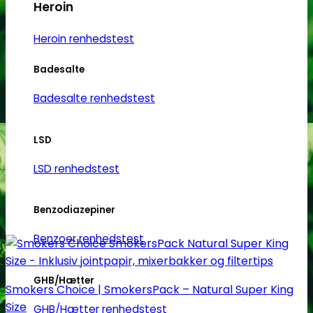
Heroin
Mulighederne
kan
Heroin renhedstest
vælges
på
Badesalte
varesiden
Badesalte renhedstest
LSD
LSD renhedstest
Benzodiazepiner
Benzoer renhedstest
GHB/Hætter
Smokers Choice | SmokersPack – Natural Super King
Size
GHB/Hætter renhedstest