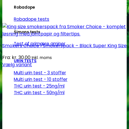
Robadope
Robadope tests
Simons tests
Test af primære aminer
Smokers Choice | Smokerspack – Black Super King Size
Fra:
kr.
30.00
Inkl. moms
URIN TESTS
Vælg variant
Dette
Multi urin test - 3 stoffer
vare
Multi urin test - 10 stoffer
har
THC urin test - 25ng/ml
THC urin test - 50ng/ml
flere
varianter.
Mulighederne
kan
vælges