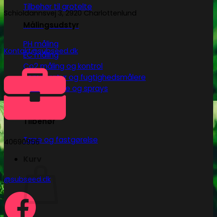
Tilbehør til grotelte
Schioldannsvej 3, 2920 Charlottenlund
Målingsudstyr
PH måling
Kontakt@subseed.dk
EC måling
Co2 måling og kontrol
Temperatur og fugtighedsmålere
Målebægere og sprays
Tilbehør
Tape og fastgørelse
40690956
Kurv
@subseed.dk