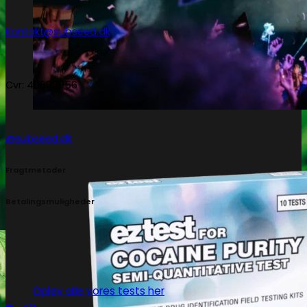
Kontakt@subseed.dk
Cvr: 40690956
@subseed.dk
Fragtmetoder
Betalingsmuligheder
Oplev alle vores tests her