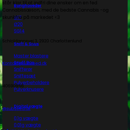
står klar til at indfri dine ønsker om en fed
Bonghoveder
Cannabissæson, med de bedste Cannabis -og
skunkfrø på markedet <3
Ø17
Ø20
SG14
Schioldannsvej 3, 2920 Charlottenlund
Sniff & Snus
Master blastere
Snuff Box
Kontakt@subseed.dk
Snifferør
Sniffesæt
Pulverbeholdere
40690956
Pulverknusere
Digital vægte
@subseed.dk
0,1g vægte
0,01g vægte