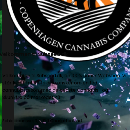
Velkommen til Subseed.dk
Velkommen til Subseed.dk, en 100% dansk Webshop. Vi
står klar til at indfri dine ønsker om en fed
cannabissæson, med de bedste Cannabis -og
Skunkfrø på markedet <3
Schioldannsvej 3, 2920 Charlottenlund