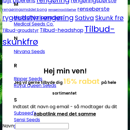
rengøring
piberens
rengøringsbørste
lugt
M
rensebørste
rengøringsmiddel bong
rengøringstilbehør
rygeudstyr rengøring
Sativa
Skunk frø
Medical Marijuana Gen.
Medical Seeds Co.
Tilbud-
Tilbud-headshop
Tilbud-groudstyr
N
skunkfrø
Nirvana Seeds
R
Hej min ven!
Ripper Seeds
15% rabat
Jeg vil gerne tilbyde dig
på hele
Royal Queen Seeds
sortimentet
S
Indtast dit navn og email - så modtager du dit
Subseed's
rabatlink med det samme
Sensi Seeds
Navn
Serious Seeds