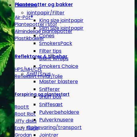
Plantepotter og bakker
Headshop
jointpapir/Filter
Air-Pot®
King size jointpapir
Plantepotter i stof
Slim Size jointpapir
Almindelige plantepotter
Cones
Plastikbakker
SmokersPack
Filter tips
Reflektorer & tilbehør
Blunt Wraps
Smokers Choice
HPS/MH/CFL
Sniff/Snus
Refleksivt mylar/folie
Master blastere
Snifferør
Forspiring og plantestart
Snuff box
Sniffesæt
Root!t
Pulverbeholdere
Root Riot
Pulverknusere
Jiffy disks
Opbevaring/transport
Eazy Plugs
Jointrør
Grodan