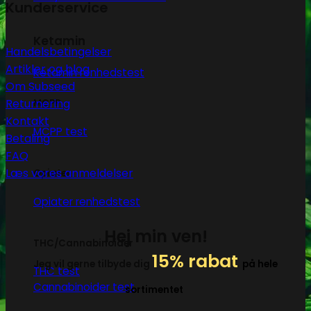
Kunderservice
Ketamin
Handelsbetingelser
Artikler og blog
Ketamin renhedstest
Om Subseed
Returnering
MCPP
Kontakt
MCPP test
Betaling
FAQ
Læs vores anmeldelser
Opiater
Opiater renhedstest
Hej min ven!
THC/Cannabinoider
15% rabat
Jeg vil gerne tilbyde dig
på hele
THC test
Cannabinoider test
sortimentet