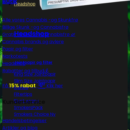
Butik
Headshop
Alle vores Cannabis -og Skunkfrø
Billige Skunk -og Cannabisfrø
Headshop
Gratis Skunk -og Cannabisfrø 🌿
Cannabis brands og avlere
Papir og filter
Narkotests
Jointpapir og filter
Headshop
Rabatter og tilbud💰
King Size Jointpapir
Slim Size Jointpapir
💸
15% rabat
Få
Klik her
Cones
Filtertips
Kunderservice
Blunt wraps
SmokersPack
Smokers Choice
Handelsbetingelser
Artikler og blog