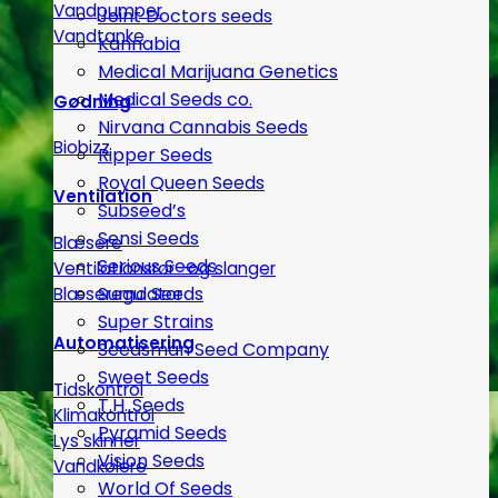
Vandpumper
Joint Doctors seeds
Vandtanke
Kannabia
Medical Marijuana Genetics
Medical Seeds co.
Gødning
Nirvana Cannabis Seeds
Biobizz
Ripper Seeds
Royal Queen Seeds
Ventilation
Subseed’s
Sensi Seeds
Blæsere
Serious Seeds
Ventilationsrør -og slanger
Sumo Seeds
Blæseregulator
Super Strains
Automatisering
Seedsman Seed Company
Sweet Seeds
Tidskontrol
T.H. Seeds
Klimakontrol
Pyramid Seeds
Lys skinner
Vision Seeds
Vandkølere
World Of Seeds