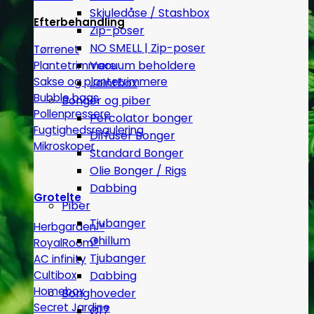
Skjuledåse / Stashbox
Efterbehandling
Zip-poser
NO SMELL | Zip-poser
Tørrenet
Vacuum beholdere
Plantetrimmere
Sakse og plantetrimmere
Jointbox
Bubble bags
Bonger og piber
Pollenpressere
Percolator bonger
Fugtighedsregulering
Diffuser Bonger
Mikroskoper
Standard Bonger
Olie Bonger / Rigs
Dabbing
Grotelte
Piber
Tjubanger
Herbgarden™
Chillum
RoyalRoom®
Tjubanger
AC infinity
Dabbing
Cultibox
Homebox
Bonghoveder
Secret Jardine
Ø17