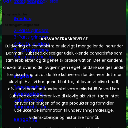
Gå til vores facebook-side
0,001g vægte
Fragtmetoder
Grindere
Betalingsmuligheder
2-Parts grindere
3-Parts grindere
ANSVARSFRASKRIVELSE
4-Parts grindere
Kultivering af cannabisfrø er ulovligt i mange lande, herunder
5-Parts grindere
Danmark. Subseed.dk sælger udelukkende cannabisfrø som
Keramiske grindere
samlerobjekter og til genetisk præservation. Det er kundens
ansvar at overholde lovgivningen i eget land.
Frø sælges under
forudsætning af, at de ikke kultiveres i lande, hvor dette er
Røgelse
ulovligt. Hvis vi har grund til at tro, at loven vil blive brudt,
Røgelsespinde
afviser vi handlen. Kunder skal være mindst 18 år ved køb.
Røgelseskegler
Subseed.dk opfordrer ikke til ulovlig aktivitet, tager intet
Salviebundter
ansvar for brugen af solgte produkter og formidler
Røgelsesholdere
udelukkende information til undervisningsmæssige,
videnskabelige og historiske formål.
Rengøring