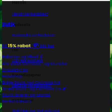
Heroin
Heroin renhedstest
Butik
Badesalte
Badesalte renhedstest
💸
15% rabat
Få
Klik her
LSD
Rabatter og tilbud 💰
LSD renhedstest
Alle vores Cannabis -og Skunkfrø
Groudstyr
Benzodiazepiner
Headshop
Billige Skunk -og Cannabis frø
Benzoer renhedstest
Gratis Skunk -og Cannabis frø 🌿
Skunk avlere- og brands
GHB/Hætter
Narkotikatests
GHB/Hætter renhedstest