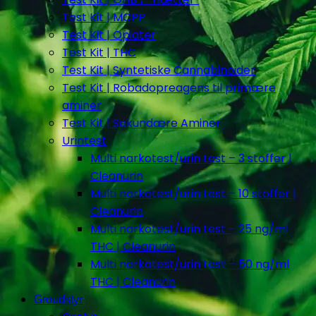
Test Kit | MCPP
Test Kit | Opiater
Test Kit | THC
Test Kit | Syntetiske Cannabinoider
Test Kit | Robadopreagens til primære
aminer
Test Kit | Sekundære Aminer
Urintest
Multi narkotest/urin test – 3 stoffer |
Cleanurin
Multi narkotest/urin test – 10 stoffer |
Cleanurin
Multi narkotest/urin test – 25 ng/ml
THC | Cleanurin
Multi narkotest/urin test – 50 ng/ml
THC | Cleanurin
Groudstyr