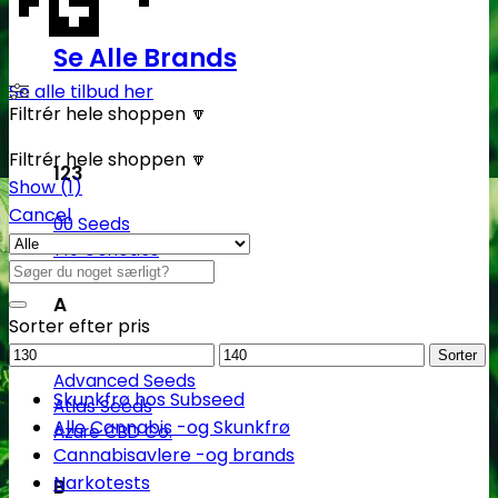
Se Alle Brands
Se alle tilbud her
Filtrér hele shoppen 🔽
Filtrér hele shoppen 🔽
123
Show
(
1
)
Cancel
00 Seeds
710 Genetics
Søg
efter:
A
Sorter efter pris
Mindstepris
Maks.
Ace Seeds
Sorter
pris
Advanced Seeds
Skunkfrø hos Subseed
Atlas Seeds
Alle Cannabis -og Skunkfrø
Azure CBD Co.
Cannabisavlere -og brands
Narkotests
B