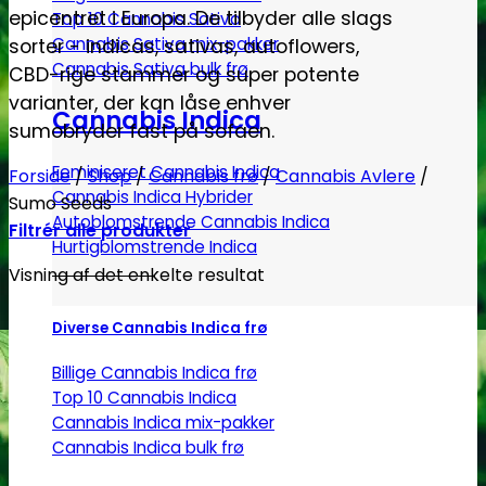
epicentret i Europa. De tilbyder alle slags
Top 10 Cannabis Sativa
Cannabis Sativa mix-pakker
sorter - indicas, sativas, autoflowers,
Cannabis Sativa bulk frø
CBD-rige stammer og super potente
varianter, der kan låse enhver
Cannabis Indica
sumobryder fast på sofaen.
Feminiseret Cannabis Indica
Forside
/
Shop
/
Cannabis frø
/
Cannabis Avlere
/
Cannabis Indica Hybrider
Sumo Seeds
Autoblomstrende Cannabis Indica
Filtrér alle produkter
Hurtigblomstrende Indica
Visning af det enkelte resultat
Diverse Cannabis Indica frø
Billige Cannabis Indica frø
Top 10 Cannabis Indica
Cannabis Indica mix-pakker
Cannabis Indica bulk frø