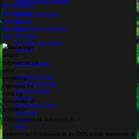
Opbevaring og transport
Om Subseed
Returnering
Vacuum beholdere
Kontakt
Jointrør
Betaling
Skulekasser / Stashbox
Zip-poser
FAQ
NO SMELL | Zip-poser
Jointbox
Bonger og piber
Standard Bonger
Percolator bonger
Diffusor bonger
Dabbing
Olie Bonger / Rigs
Tjubanger
Velkommen til Subseed.dk
Chillum
Piber
Velkommen til Subseed.dk, en 100% dansk Webshop. Vi