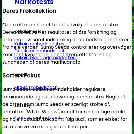
Narkotests
Deres Frøkollektion
Opdrætteren har et bredt udvalg af cannabisfrø.
Deres kollektion er resultatet af års forskning og
Kokain Tests
erfaring i avl samt indsamling af de bedste genetikker
Kokain renhedhedstest
fra hele verden. Sumo Seeds kontrollerer og overvåger
Crack renhedhedstest
konstant kvaliteten, genetikken, effekterne og
Kokain blandingsmiddel test
sundheden af deres marihuanafø.
Sorter i Fokus
MDMA
MDMA renhedstest
Sumo Seeds' kollektion indeholder regulære,
feminiserede og autoflowering cannabisfrø. Nogle af
de arter, som Sumo Seeds er særligt stolte af,
Ecstasy
omfatter "White Widow", kendt for sin kraftige effekt
Ecstasy renhedstest
og høje høstudbytte, samt "Big Bud", som er elsket for
sin massive vækst og store knopper.