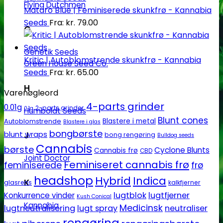
Flying Dutchmen
Mataro Blue | Feminiserede skunkfrø - Kannabia
Seeds
Fra:
kr.
79.00
G
Genetik Seeds
Kritic | Autoblomstrende skunkfrø - Kannabia
Green House Seed Co.
Seeds
Fra:
kr.
65.00
H
Varenøgleord
4-parts grinder
0.01g
2-parts grinder
0.1g
Humboldt Seeds
Blunt cones
Autoblomstrende
Blastere i metal
Blastere i glas
bongbørste
blunt wraps
J
bong rengøring
Bulldog seeds
Cannabis
børste
Cyclone Blunts
Cannabis frø
CBD
Joint Doctor
Feminiseret cannabis frø
feminiserede
frø
headshop
Hybrid
Indica
K
glasrens
kalkfjerner
lugtblok
lugtfjerner
Konkurrence vinder
Kush Conical
Kannabia
Medicinsk
lugtneutralisering
lugt spray
neutraliser