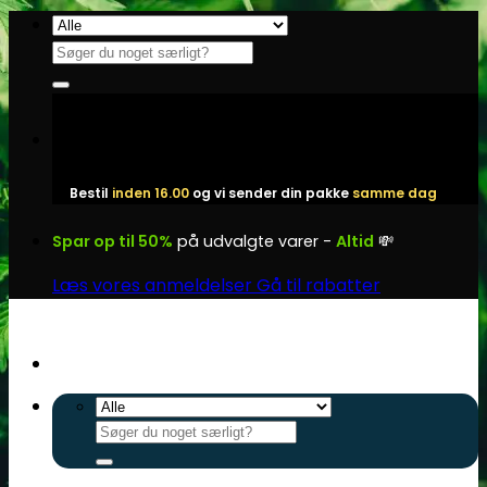
Fortsæt
til
Søg
indhold
efter:
Bestil
inden 16.00
og vi sender din pakke
samme dag
Spar op til 50%
på udvalgte varer -
Altid
💸
Læs vores anmeldelser
Gå til rabatter
Søg
efter: