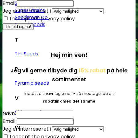
Email
Sumo Seeds
Super Strains
Jeg er interreseret i
Seedsman Co.
I accept the privacy policy
Sweet Seeds
T
T.H. Seeds
Hej min ven!
P
Jeg vil gerne tilbyde dig
15% rabat
på hele
sortimentet
Pyramid seeds
Indtast dit navn og email - så modtager du dit
V
rabatlink med det samme
Vision Seeds
Navn
Email
W
Jeg er interreseret i
I accept the privacy policy