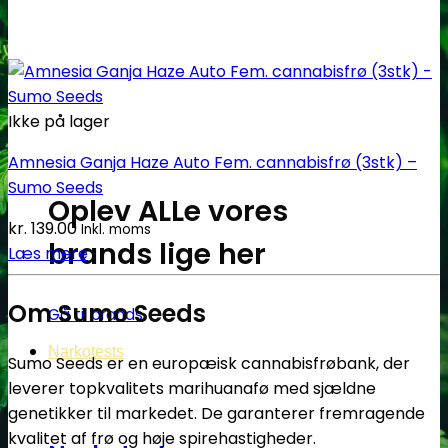
Ikke på lager
Amnesia Ganja Haze Auto Fem. cannabisfrø (3stk) –
Sumo Seeds
Oplev ALLe vores
kr.
139.00
Inkl. moms
brands lige her
Læs mere
Om Sumo Seeds
Gå til brands
Narkotests
Sumo Seeds er en europæisk cannabisfrøbank, der
leverer topkvalitets marihuanafø med sjældne
genetikker til markedet. De garanterer fremragende
kvalitet af frø og høje spirehastigheder.