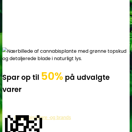
50%
Spar op til
på udvalgte
varer
💸
Cannabisavlere -og brands