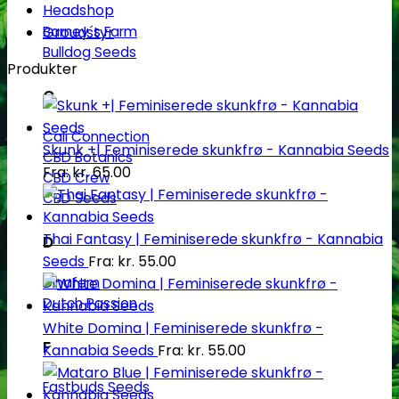
Headshop
Barney´s Farm
Groudstyr
Bulldog Seeds
Produkter
C
Cali Connection
Skunk +| Feminiserede skunkfrø - Kannabia Seeds
CBD Botanics
Fra:
kr.
65.00
CBD Crew
CBD Seeds
Thai Fantasy | Feminiserede skunkfrø - Kannabia
D
Seeds
Fra:
kr.
55.00
Dinafem
Dutch Passion
White Domina | Feminiserede skunkfrø -
F
Kannabia Seeds
Fra:
kr.
55.00
Fastbuds Seeds