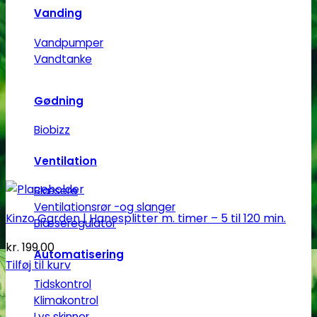
Vanding
Vandpumper
Vandtanke
Gødning
Biobizz
Ventilation
Blæsere
Ventilationsrør -og slanger
Kinzo Garden | Hanesplitter m. timer – 5 til 120 min.
Blæseregulator
kr.
199.00
Automatisering
Tilføj til kurv
Tidskontrol
Klimakontrol
Lys skinner