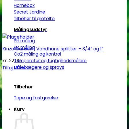
Homebox
Secret Jardine
Tilbehør til grotelte
Målingsudstyr
PH måling
EC måling
Kinzo Garden | Vandhane splitter – 3/4” og 1”
Co2 måling og kontrol
kr.
22.00
Temperatur og fugtighedsmålere
Målebægere og sprays
Tilføj til kurv
Tilbehør
Tape og fastgørelse
Kurv