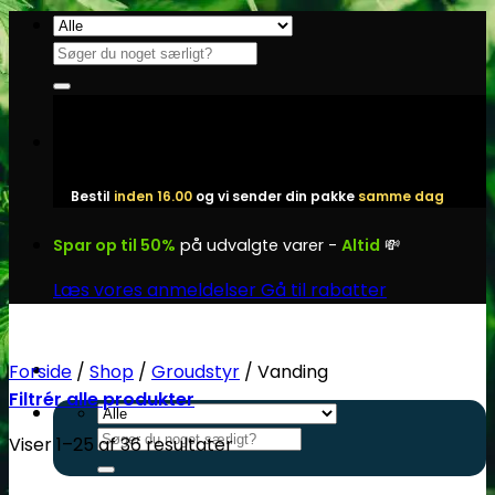
Fortsæt
til
Søg
indhold
efter:
Bestil
inden 16.00
og vi sender din pakke
samme dag
Spar op til 50%
på udvalgte varer -
Altid
💸
Læs vores anmeldelser
Gå til rabatter
Forside
/
Shop
/
Groudstyr
/
Vanding
Filtrér alle produkter
Søg
Viser 1–25 af 36 resultater
efter: