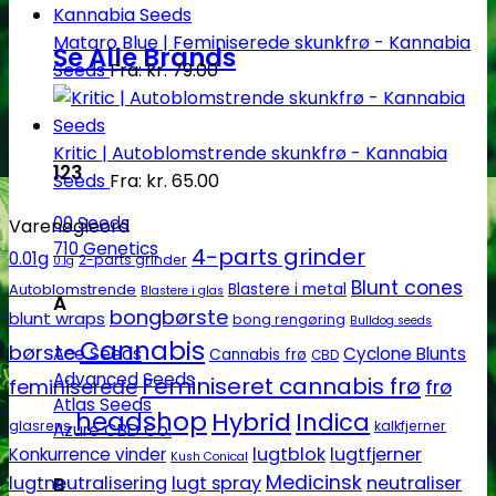
Mataro Blue | Feminiserede skunkfrø - Kannabia
Se Alle Brands
Seeds
Fra:
kr.
79.00
Kritic | Autoblomstrende skunkfrø - Kannabia
123
Seeds
Fra:
kr.
65.00
00 Seeds
Varenøgleord
710 Genetics
4-parts grinder
0.01g
2-parts grinder
0.1g
Blunt cones
Autoblomstrende
Blastere i metal
Blastere i glas
A
bongbørste
blunt wraps
bong rengøring
Bulldog seeds
Cannabis
børste
Ace Seeds
Cyclone Blunts
Cannabis frø
CBD
Advanced Seeds
Feminiseret cannabis frø
feminiserede
frø
Atlas Seeds
headshop
Hybrid
Indica
glasrens
kalkfjerner
Azure CBD Co.
lugtblok
lugtfjerner
Konkurrence vinder
Kush Conical
Medicinsk
lugtneutralisering
lugt spray
neutraliser
B