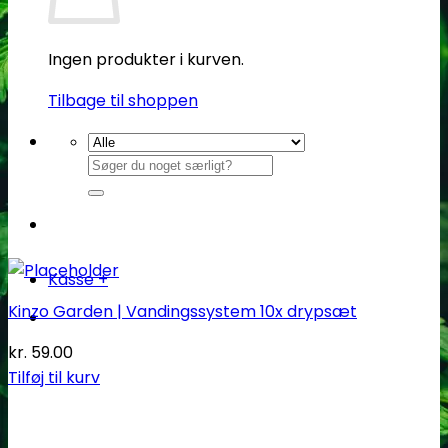
Ingen produkter i kurven.
Tilbage til shoppen
Søg
efter:
Kasse
+
Kinzo Garden | Vandingssystem 10x drypsæt
kr.
59.00
Tilføj til kurv