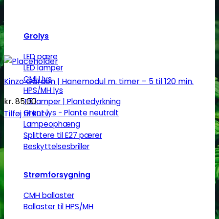
Grolys
LED pære
LED lamper
CMH lys
Kinzo Garden | Hanemodul m. timer – 5 til 120 min.
HPS/MH lys
kr.
85.00
T5 lamper | Plantedyrkning
Grønt lys - Plante neutralt
Tilføj til kurv
Lampeophæng
Splittere til E27 pærer
Beskyttelsesbriller
Strømforsygning
CMH ballaster
Ballaster til HPS/MH