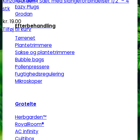
Kinzo Garden | Sæt med slangeforbindelser 1/2″ – 4
Eazy Plugs
stk
Grodan
kr.
19.00
Efterbehandling
Tilføj til kurv
Tørrenet
Plantetrimmere
Sakse og plantetrimmere
Bubble bags
Pollenpressere
Fugtighedsregulering
Mikroskoper
Grotelte
Herbgarden™
RoyalRoom®
AC infinity
Cultibox