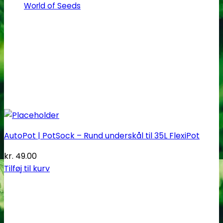
World of Seeds
AutoPot | PotSock – Rund underskål til 35L FlexiPot
kr.
49.00
Tilføj til kurv