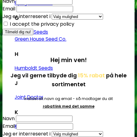
Navn
Flying Dutchmen
Email
Jeg er interreseret i
G
I accept the privacy policy
Genetik Seeds
Green House Seed Co.
H
Hej min ven!
Humboldt Seeds
Jeg vil gerne tilbyde dig
15% rabat
på hele
J
sortimentet
Joint Doctor
Indtast dit navn og email - så modtager du dit
rabatlink med det samme
K
Navn
Email
Kannabia
Jeg er interreseret i