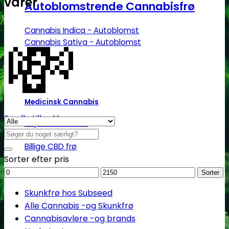
varer
Autoblomstrende Cannabisfrø
💸
Cannabis Indica - Autoblomst
Cannabis Sativa - Autoblomst
Medicinsk Cannabis
Se alle tilbud her
Højt CBD indhold
Søg
Højt THC indhold
efter:
Billige CBD frø
Sorter efter pris
Mindstepris
Maks.
Sorter
pris
Skunkfrø hos Subseed
Alle Cannabis -og Skunkfrø
Cannabisavlere -og brands