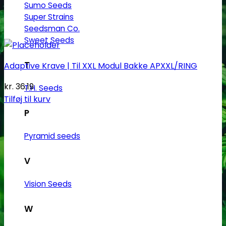
Sumo Seeds
Super Strains
Seedsman Co.
Sweet Seeds
T
Adaptive Krave | Til XXL Modul Bakke APXXL/RING
kr.
36.19
T.H. Seeds
Tilføj til kurv
P
Pyramid seeds
V
Vision Seeds
W