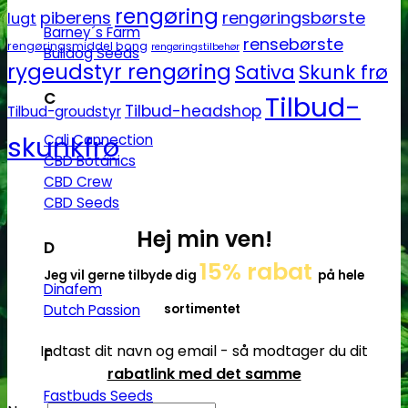
rengøring
piberens
rengøringsbørste
lugt
Barney´s Farm
rensebørste
rengøringsmiddel bong
rengøringstilbehør
Bulldog Seeds
rygeudstyr rengøring
Sativa
Skunk frø
C
Tilbud-
Tilbud-headshop
Tilbud-groudstyr
skunkfrø
Cali Connection
CBD Botanics
CBD Crew
CBD Seeds
Hej min ven!
D
15% rabat
Jeg vil gerne tilbyde dig
på hele
Dinafem
Dutch Passion
sortimentet
Indtast dit navn og email - så modtager du dit
F
rabatlink med det samme
Fastbuds Seeds