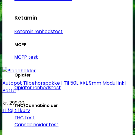
Ketamin
Ketamin renhedstest
MCPP
MCPP test
Opiater
Autopot Tilbehørspakke | Til 50L XXL 9mm Modul inkl.
Opiater renhedstest
Potte
kr.
299.00
THC/Cannabinoider
Tilføj til kurv
THC test
Cannabinoider test