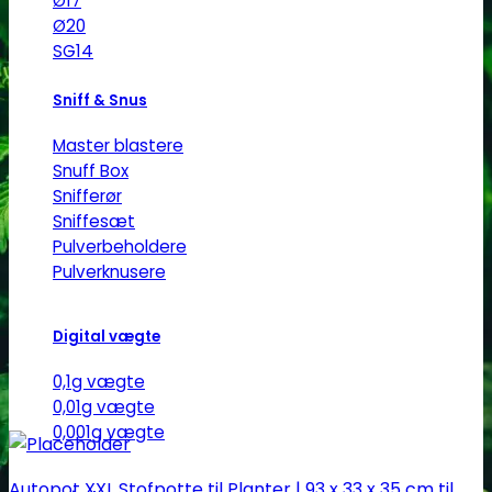
Ø17
Ø20
SG14
Sniff & Snus
Master blastere
Snuff Box
Snifferør
Sniffesæt
Pulverbeholdere
Pulverknusere
Digital vægte
0,1g vægte
0,01g vægte
0,001g vægte
Autopot XXL Stofpotte til Planter | 93 x 33 x 35 cm til