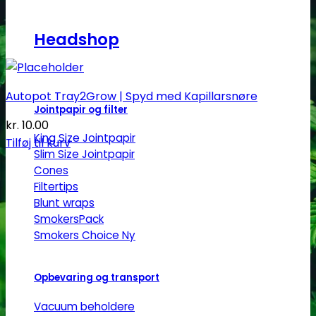
Headshop
Autopot Tray2Grow | Spyd med Kapillarsnøre
Jointpapir og filter
kr.
10.00
King Size Jointpapir
Tilføj til kurv
Slim Size Jointpapir
Cones
Filtertips
Blunt wraps
SmokersPack
Smokers Choice
Opbevaring og transport
Vacuum beholdere