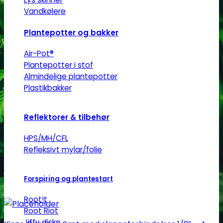
Vandkølere
Plantepotter og bakker
Air-Pot®
Plantepotter i stof
Almindelige plantepotter
Plastikbakker
Reflektorer & tilbehør
HPS/MH/CFL
Refleksivt mylar/folie
Forspiring og plantestart
Root!t
Root Riot
Jiffy disks