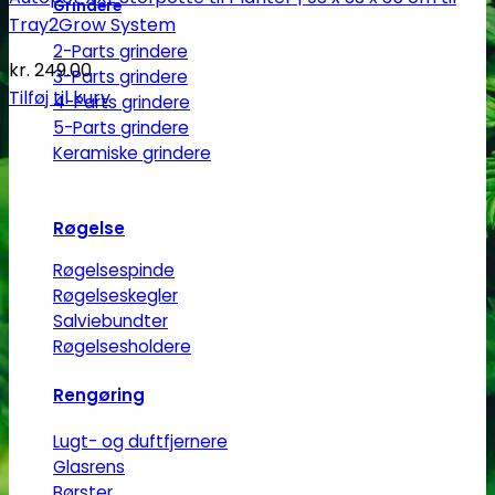
Grindere
Tray2Grow System
2-Parts grindere
kr.
249.00
3-Parts grindere
Tilføj til kurv
4-Parts grindere
5-Parts grindere
Keramiske grindere
Røgelse
Røgelsespinde
Røgelseskegler
Salviebundter
Røgelsesholdere
Rengøring
Lugt- og duftfjernere
Glasrens
Børster