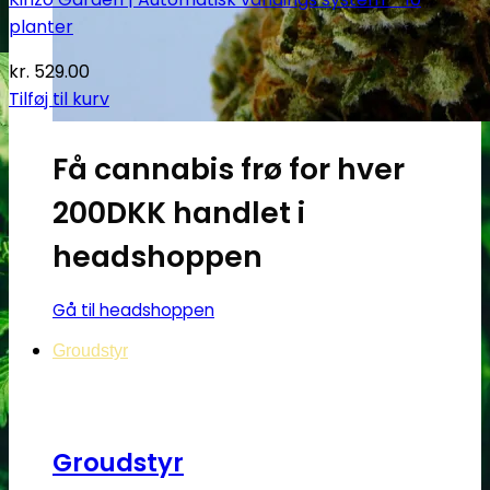
planter
kr.
529.00
Tilføj til kurv
Få cannabis frø for hver
200DKK handlet i
headshoppen
Gå til headshoppen
Groudstyr
Groudstyr