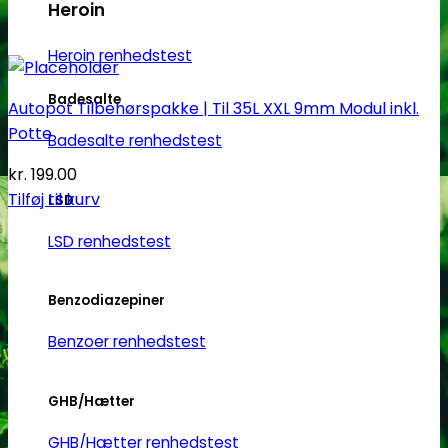
Heroin
Heroin renhedstest
Badesalte
Autopot Tilbehørspakke | Til 35L XXL 9mm Modul inkl.
Potte
Badesalte renhedstest
kr.
199.00
Tilføj til kurv
LSD
LSD renhedstest
Benzodiazepiner
Benzoer renhedstest
GHB/Hætter
GHB/Hætter renhedstest