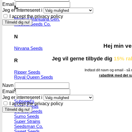
Email
M
Jeg er interreseret i
I accept the privacy policy
Medical Marijuana Gen.
Medical Seeds Co.
N
Hej min ve
Nirvana Seeds
Jeg vil gerne tilbyde dig
15% ra
R
Indtast dit navn og email - så
Ripper Seeds
rabatlink med det
Royal Queen Seeds
Navn
S
Email
Jeg er interreseret i
Subseed's
I accept the privacy policy
Sensi Seeds
Serious Seeds
Sumo Seeds
Super Strains
Seedsman Co.
Sweet Seeds