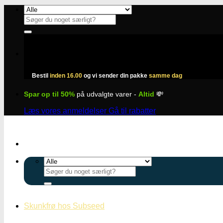
Fortsæt
til
Søg
indhold
efter:
Bestil
inden 16.00
og vi sender din pakke
samme dag
Spar op til 50%
på udvalgte varer -
Altid
💸
Læs vores anmeldelser
Gå til rabatter
Søg
efter:
Skunkfrø hos Subseed