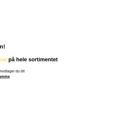
n!
bat
på hele sortimentet
 modtager du dit
 samme