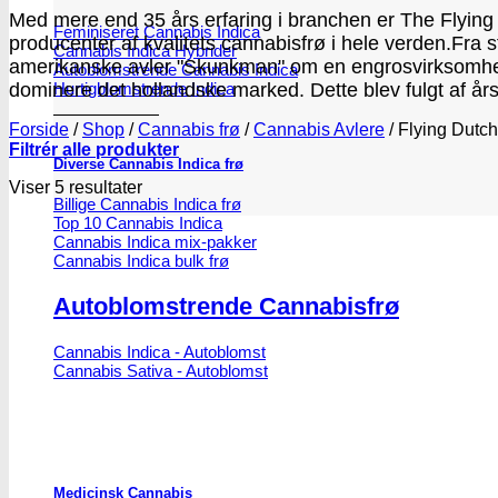
Med mere end 35 års erfaring i branchen er The Flyin
Feminiseret Cannabis Indica
producenter af kvalitets cannabisfrø i hele verden.
Fra 
Cannabis Indica Hybrider
amerikanske avler "Skunkman" om en engrosvirksomhed 
Autoblomstrende Cannabis Indica
Hurtigblomstrende Indica
dominere det hollandske marked. Dette blev fulgt af å
Forside
/
Shop
/
Cannabis frø
/
Cannabis Avlere
/
Flying Dutc
Filtrér alle produkter
Diverse Cannabis Indica frø
Viser 5 resultater
Billige Cannabis Indica frø
Top 10 Cannabis Indica
Cannabis Indica mix-pakker
Cannabis Indica bulk frø
Autoblomstrende Cannabisfrø
Cannabis Indica - Autoblomst
Cannabis Sativa - Autoblomst
Medicinsk Cannabis