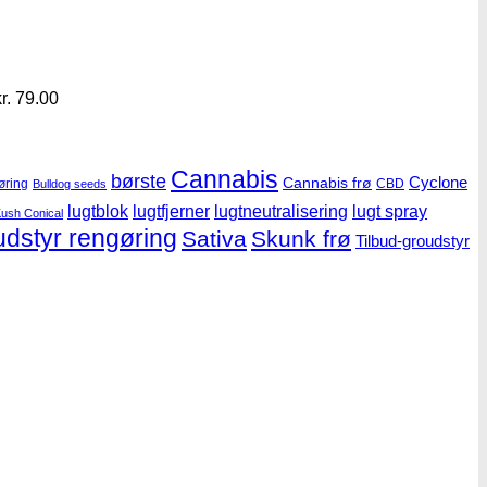
r.
79.00
Cannabis
børste
Cyclone
Cannabis frø
øring
CBD
Bulldog seeds
lugtblok
lugtfjerner
lugtneutralisering
lugt spray
ush Conical
udstyr rengøring
Sativa
Skunk frø
Tilbud-groudstyr