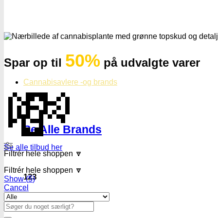
50%
Spar op til
på udvalgte varer
💸
Cannabisavlere -og brands
Se Alle Brands
Se alle tilbud her
Filtrér hele shoppen 🔽
Filtrér hele shoppen 🔽
123
Show
(
5
)
Cancel
00 Seeds
710 Genetics
Søg
efter: