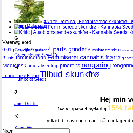
F
Fastbuds Seeds
White Domina | Feminiserede skunkfrø -
Flying Dutchmen
Kr
G
Varenøgleord
4-parts grinder
0.01g
Genetik Seeds
Autoblomstrende
2-parts grinder
0.1g
Blastere i 
Green House Seed Co.
Feminiseret cannabis frø
feminiserede
frø
Blunts
glasre
rengøring
Medicinsk
piberens
rengørin
neutraliser lugt
H
Tilbud-skunkfrø
Tilbud-headshop
Humboldt Seeds
J
Hej min v
Joint Doctor
15% ra
Jeg vil gerne tilbyde dig
K
Indtast dit navn og email - så modtager du
Kannabia
Navn