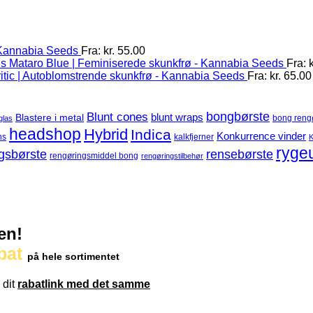
 Kannabia Seeds
Fra:
kr.
55.00
Mataro Blue | Feminiserede skunkfrø - Kannabia Seeds
Fra:
k
itic | Autoblomstrende skunkfrø - Kannabia Seeds
Fra:
kr.
65.00
Blunt cones
bongbørste
blunt wraps
Blastere i metal
bong reng
glas
headshop
Hybrid
Indica
Konkurrence vinder
ns
kalkfjerner
K
ryge
gsbørste
rensebørste
rengøringsmiddel bong
rengøringstilbehør
en!
bat
på hele sortimentet
 dit
rabatlink med det samme