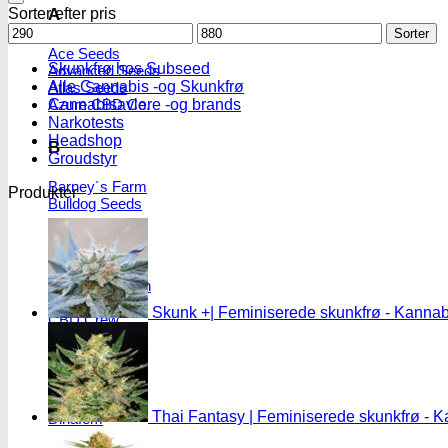
Sorter efter pris
A
Mindstepris
Maks.
Sorter
pris
Ace Seeds
Skunkfrø hos Subseed
Advanced Seeds
Alle Cannabis -og Skunkfrø
Atlas Seeds
Cannabisavlere -og brands
Azure CBD Co.
Narkotests
Headshop
B
Groudstyr
Barney´s Farm
Produkter
Bulldog Seeds
C
Cali Connection
CBD Botanics
Skunk +| Feminiserede skunkfrø - Kanna
CBD Crew
CBD Seeds
D
Thai Fantasy | Feminiserede skunkfrø - 
Dinafem
Dutch Passion