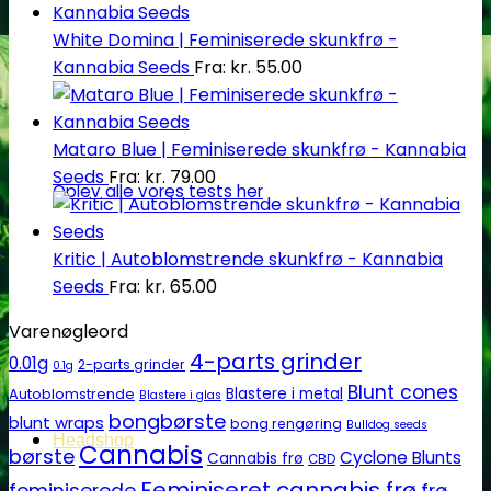
White Domina | Feminiserede skunkfrø -
Kannabia Seeds
Fra:
kr.
55.00
Mataro Blue | Feminiserede skunkfrø - Kannabia
Seeds
Fra:
kr.
79.00
Oplev alle vores tests her
Kritic | Autoblomstrende skunkfrø - Kannabia
Seeds
Fra:
kr.
65.00
Varenøgleord
4-parts grinder
0.01g
2-parts grinder
0.1g
Blunt cones
Autoblomstrende
Blastere i metal
Blastere i glas
bongbørste
blunt wraps
bong rengøring
Bulldog seeds
Headshop
Cannabis
børste
Cyclone Blunts
Cannabis frø
CBD
Feminiseret cannabis frø