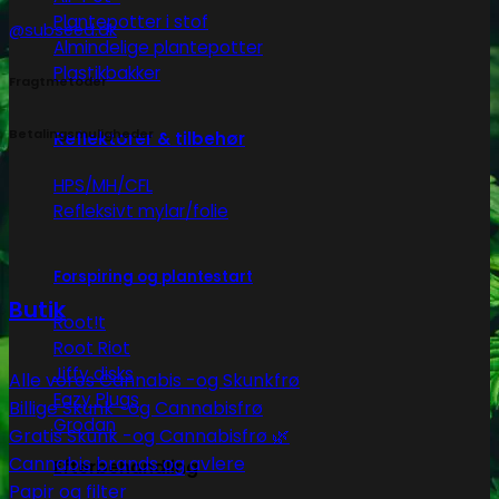
Plantepotter i stof
@subseed.dk
Almindelige plantepotter
Plastikbakker
Fragtmetoder
Betalingsmuligheder
Reflektorer & tilbehør
HPS/MH/CFL
Refleksivt mylar/folie
Forspiring og plantestart
Butik
Root!t
Root Riot
Jiffy disks
Alle vores Cannabis -og Skunkfrø
Eazy Plugs
Billige Skunk -og Cannabisfrø
Grodan
Gratis Skunk -og Cannabisfrø 🌿
Cannabis brands og avlere
Efterbehandling
Papir og filter