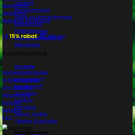
Tørrenet
Narkotests
Plantetrimmere
Headshop
Sakse og plantetrimmere
Rabatter og tilbud💰
Bubble bags
Pollenpressere
💸
15% rabat
Få
Klik her
Fugtighedsregulering
Mikroskoper
Kunderservice
Grotelte
Handelsbetingelser
Herbgarden™
Artikler og blog
RoyalRoom®
Om Subseed
AC infinity
Returnering
Cultibox
Kontakt
Homebox
Betaling
Secret Jardine
FAQ
Tilbehør til grotelte
Målingsudstyr