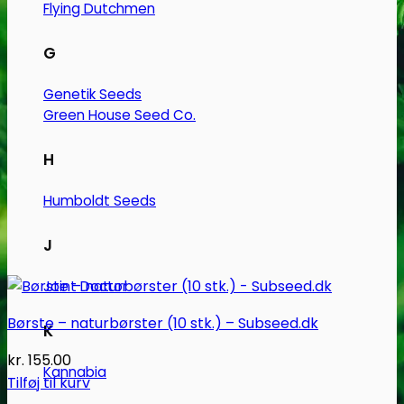
kan
Flying Dutchmen
vælges
på
G
varesiden
Genetik Seeds
Green House Seed Co.
H
Humboldt Seeds
J
Joint Doctor
Børste – naturbørster (10 stk.) – Subseed.dk
K
kr.
155.00
Kannabia
Tilføj til kurv