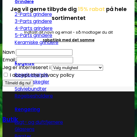
Grindere
Jeg vil gerne tilbyde dig
15% rabat
på hele
2-Parts grindere
sortimentet
3-Parts grindere
4-Parts grindere
Indtast dit navn og email - så modtager du dit
5-Parts grindere
rabatlink med det samme
Keramiske grindere
Navn
Email
Røgelse
Jeg er interreseret i
I accept the privacy policy
Røgelsespinde
Røgelseskegler
Salviebundter
Røgelsesholdere
Rengøring
Butik
Lugt- og duftfjernere
Glasrens
Børster