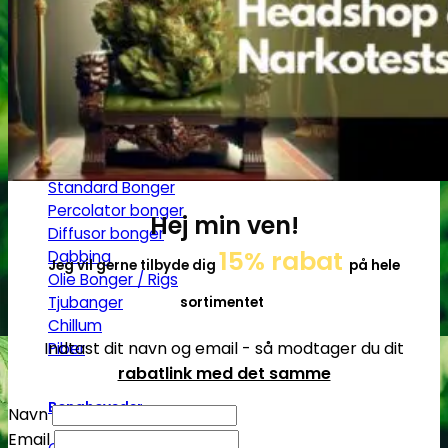
Jointrør
Skulekasser / Stashbox
Zip-poser
NO SMELL | Zip-poser
Jointbox
Bonger og piber
Standard Bonger
Percolator bonger
Hej min ven!
Diffusor bonger
15% rabat
Dabbing
Jeg vil gerne tilbyde dig
på hele
Olie Bonger / Rigs
Tjubanger
sortimentet
Chillum
Indtast dit navn og email - så modtager du dit
Piber
rabatlink med det samme
Bonghoveder
Navn
Email