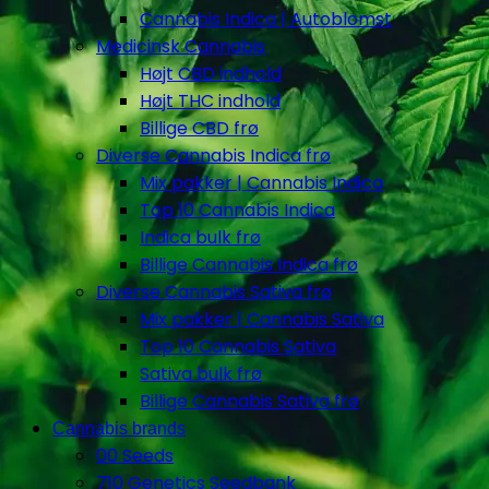
Cannabis Indica | Autoblomst
Medicinsk Cannabis
Højt CBD indhold
Højt THC indhold
Billige CBD frø
Diverse Cannabis Indica frø
Mix pakker | Cannabis Indica
Top 10 Cannabis Indica
Indica bulk frø
Billige Cannabis Indica frø
Diverse Cannabis Sativa frø
Mix pakker | Cannabis Sativa
Top 10 Cannabis Sativa
Sativa bulk frø
Billige Cannabis Sativa frø
Cannabis brands
00 Seeds
710 Genetics Seedbank