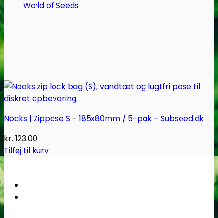
World of Seeds
Noaks | Zippose S – 185x80mm / 5-pak – Subseed.dk
kr.
123.00
Tilføj til kurv