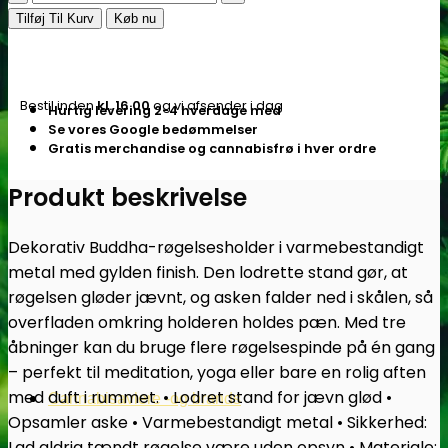
i
Tilføj Til Kurv
Køb nu
metal
–
Buddha
Bestil inden
kl. 16.00
og vi afsender i dag
Hurtig levering 2-4 hverdage med
-
Se vores Google bedømmelser
Subseed.dk
Gratis merchandise og cannabisfrø i hver ordre
antal
Produkt beskrivelse
Dekorativ Buddha-røgelsesholder i varmebestandigt
metal med gylden finish. Den lodrette stand gør, at
røgelsen gløder jævnt, og asken falder ned i skålen, så
overfladen omkring holderen holdes pæn. Med tre
åbninger kan du bruge flere røgelsespinde på én gang
– perfekt til meditation, yoga eller bare en rolig aften
med duft i rummet. • Lodret stand for jævn glød •
Cannabisavlere -og brands
Opsamler aske • Varmebestandigt metal • Sikkerhed:
Lad aldrig tændt røgelse være uden opsyn • Materiale: