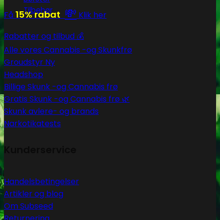
Tilbehør
💸
15% rabat
Få
Klik her
Rabatter og tilbud 💰
Alle vores Cannabis -og Skunkfrø
Groudstyr
Headshop
Billige Skunk -og Cannabis frø
Gratis Skunk -og Cannabis frø 🌿
Skunk avlere- og brands
Narkotikatests
Kunderservice
Handelsbetingelser
Artikler og blog
Om Subseed
Returnering