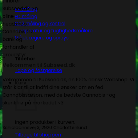
PH måling
EC måling
Co2 måling og kontrol
Temperatur og fugtighedsmålere
Målebægere og sprays
Tilbehør
Velkommen til Subseed.dk
Tape og fastgørelse
Velkommen til Subseed.dk, en 100% dansk Webshop. Vi
Kurv
står klar til at indfri dine ønsker om en fed
Cannabissæson, med de bedste Cannabis -og
skunkfrø på markedet <3
Ingen produkter i kurven.
Schioldannsvej 3, 2920 Charlottenlund
Tilbage til shoppen