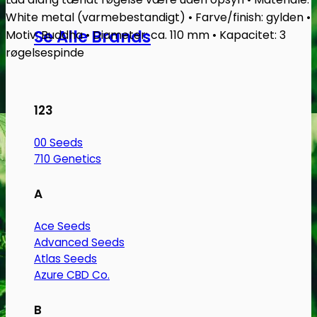
White metal (varmebestandigt) • Farve/finish: gylden •
Se Alle Brands
Motiv: Buddha • Diameter: ca. 110 mm • Kapacitet: 3
røgelsespinde
123
00 Seeds
710 Genetics
A
Ace Seeds
Advanced Seeds
Atlas Seeds
Azure CBD Co.
B