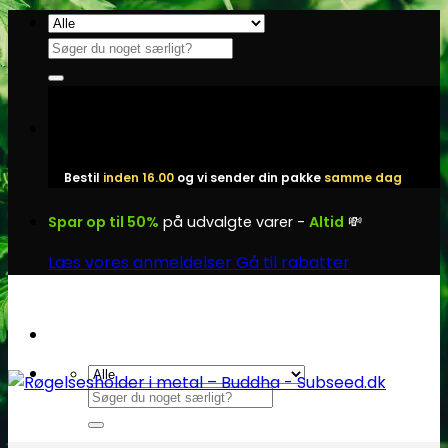
Fortsæt
til
Søg
indhold
efter:
Bestil
inden 16.00
og vi sender din pakke
samme dag
Spar op til 50%
på udvalgte varer -
Altid
💸
Læs vores anmeldelser
Gå til rabatter
Søg
efter: