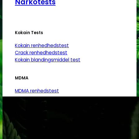
Narkotests
Kokain Tests
Kokain renhedhedstest
Crack renhedhedstest
Kokain blandingsmiddel test
MDMA
MDMA renhedstest
Ecstasy
Ecstasy renhedstest