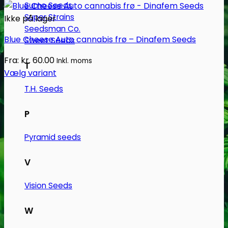
Sumo Seeds
Super Strains
Ikke på lager
Seedsman Co.
Blue Cheese Auto cannabis frø – Dinafem Seeds
Sweet Seeds
Fra:
kr.
60.00
Inkl. moms
T
Vælg variant
Dette
T.H. Seeds
vare
har
P
flere
varianter.
Pyramid seeds
Mulighederne
kan
V
vælges
Vision Seeds
på
varesiden
W