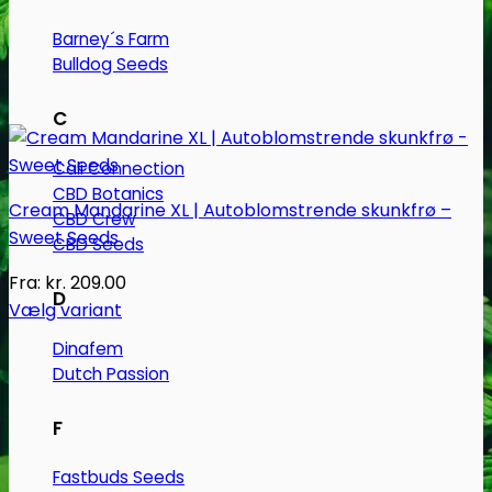
Barney´s Farm
Bulldog Seeds
C
Cali Connection
CBD Botanics
Cream Mandarine XL | Autoblomstrende skunkfrø –
CBD Crew
Sweet Seeds
CBD Seeds
Fra:
kr.
209.00
D
Vælg variant
Dette
Dinafem
vare
Dutch Passion
har
flere
F
varianter.
Mulighederne
Fastbuds Seeds