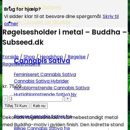
Skunkfrø hos Subseed
Brug for hjælp?
Vi sidder klar til at besvare dine spørgsmål.
Skriv til
Alle Cannabis -og Skunkfrø
os her
Røgelsesholder i metal – Buddha –
Subseed.dk
Forside
/
Shop
/
Headshop
/
Røgelse
/
Cannabis Sativa
Røgelsesholdere
Feminiseret Cannabis Sativa
Cannabis Sativa Hybrider
kr.
75.00
Autoblomstrende Cannabis Sativa
Hurtigblomstrende Sativa
Røgelsesholder
i
Tilføj Til Kurv
Køb nu
metal
Diverse Cannabis Sativa frø
Dekorativ røgelsesholder i varmebestandigt metal
–
med Buddha-motiv i gylden finish. Den lodrette stand
Buddha
Billige Cannabis Sativa frø