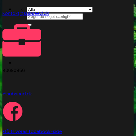
Kontakt@subseed.dk
Søg
efter:
Kasse
+
40690956
@subseed.dk
Gå til vores facebook-side