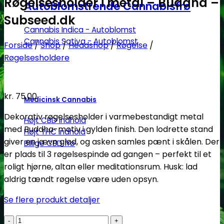
Røgelsesholder i metal – Buddha –
Autoblomstrende Cannabisfrø
Subseed.dk
Cannabis Indica - Autoblomst
Cannabis Sativa - Autoblomst
Forside
/
Shop
/
Headshop
/
Røgelse
/
Røgelsesholdere
kr.
75.00
Medicinsk Cannabis
Dekorativ røgelsesholder i varmebestandigt metal
Højt CBD indhold
med Buddha-motiv i gylden finish. Den lodrette stand
Højt THC indhold
giver en jævn glød, og asken samles pænt i skålen. Der
Billige CBD frø
er plads til 3 røgelsespinde ad gangen – perfekt til et
roligt hjørne, altan eller meditationsrum. Husk: lad
aldrig tændt røgelse være uden opsyn.
Se flere produkt detaljer
Røgelsesholder