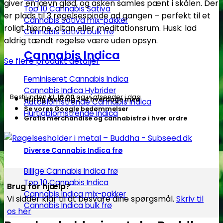
giver en jævn glød, og asken samles pænt i skålen. Der
-
Top 10 Cannabis Sativa
er plads til 3 røgelsespinde ad gangen – perfekt til et
Subseed.dk
Cannabis Sativa mix-pakker
roligt hjørne, altan eller meditationsrum. Husk: lad
Cannabis Sativa bulk frø
antal
aldrig tændt røgelse være uden opsyn.
Cannabis Indica
Se flere produkt detaljer
Feminiseret Cannabis Indica
Cannabis Indica Hybrider
Bestil inden
kl. 16.00
og vi afsender i dag
Hurtig levering 2-4 hverdage med
Autoblomstrende Cannabis Indica
Se vores Google bedømmelser
Hurtigblomstrende Indica
Gratis merchandise og cannabisfrø i hver ordre
Diverse Cannabis Indica frø
Billige Cannabis Indica frø
Top 10 Cannabis Indica
Brug for hjælp?
Cannabis Indica mix-pakker
Vi sidder klar til at besvare dine spørgsmål.
Skriv til
Cannabis Indica bulk frø
os her