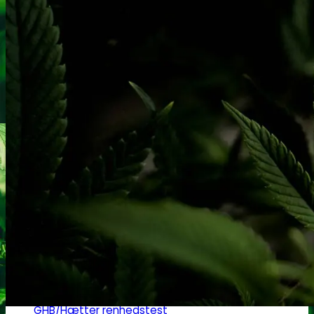
Heroin
Heroin renhedstest
Badesalte
Badesalte renhedstest
LSD
LSD renhedstest
Benzodiazepiner
Benzoer renhedstest
GHB/Hætter
GHB/Hætter renhedstest