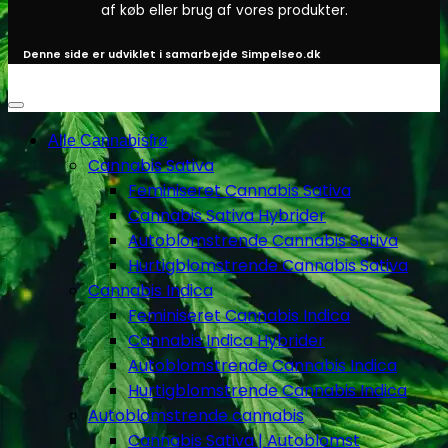
af køb eller brug af vores produkter.
Denne side er udviklet i samarbejde
Simpelseo.dk
Alle Cannabisfrø
Cannabis Sativa
Feminiseret Cannabis Sativa
Cannabis Sativa Hybrider
Autoblomstrende Cannabis Sativa
Hurtigblomstrende Cannabis Sativa
Cannabis Indica
Feminiseret Cannabis Indica
Cannabis Indica Hybrider
Autoblomstrende Cannabis Indica
Hurtigblomstrende Cannabis Indica
Autoblomstrende cannabis
Cannabis Sativa | Autoblomst