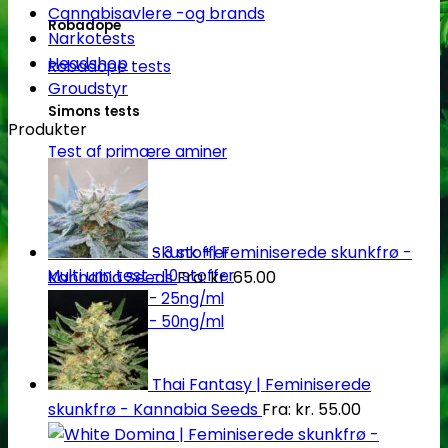
Cannabisavlere -og brands
Robadope
Narkotests
Headshop
Robadope tests
Groudstyr
Simons tests
Produkter
Test af primære aminer
URIN TESTS
Skunk +| Feminiserede skunkfrø -
Multi urin test - 3 stoffer
Multi urin test - 10 stoffer
Kannabia Seeds
Fra:
kr.
65.00
THC urin test - 25ng/ml
THC urin test - 50ng/ml
Thai Fantasy | Feminiserede
skunkfrø - Kannabia Seeds
Fra:
kr.
55.00