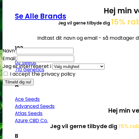
Hej min v
Se Alle Brands
15% ra
Jeg vil gerne tilbyde dig
Indtast dit navn og email - så modtager d
123
Navn
Email
00 Seeds
Jeg er interreseret i
710 Genetics
I accept the privacy policy
A
Ace Seeds
Advanced Seeds
Hej min ve
Atlas Seeds
Azure CBD Co.
Jeg vil gerne tilbyde dig
15% ra
B