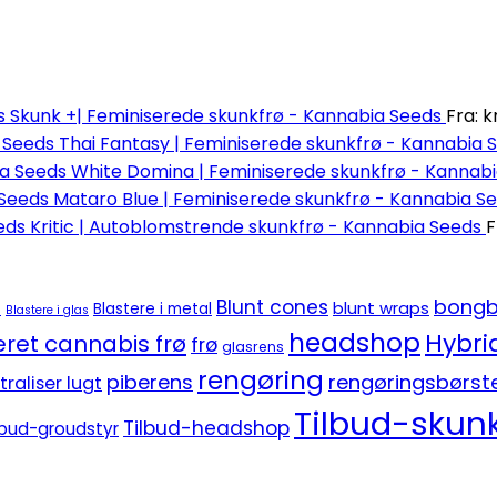
Skunk +| Feminiserede skunkfrø - Kannabia Seeds
Fra:
kr
Thai Fantasy | Feminiserede skunkfrø - Kannabia 
White Domina | Feminiserede skunkfrø - Kannab
Mataro Blue | Feminiserede skunkfrø - Kannabia S
Kritic | Autoblomstrende skunkfrø - Kannabia Seeds
F
bongb
Blunt cones
blunt wraps
e
Blastere i metal
Blastere i glas
headshop
Hybri
ret cannabis frø
frø
glasrens
rengøring
piberens
rengøringsbørst
traliser lugt
Tilbud-skunk
Tilbud-headshop
lbud-groudstyr