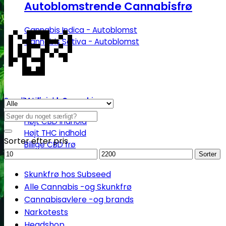
Autoblomstrende Cannabisfrø
💸
Cannabis Indica - Autoblomst
Cannabis Sativa - Autoblomst
Se alle tilbud her
Medicinsk Cannabis
Søg
Højt CBD indhold
efter:
Højt THC indhold
Sorter efter pris
Billige CBD frø
Mindstepris
Maks.
Sorter
pris
Skunkfrø hos Subseed
Alle Cannabis -og Skunkfrø
Cannabisavlere -og brands
Narkotests
Headshop