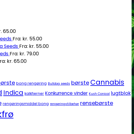
.
65.00
Seeds
Fra:
kr.
55.00
ia Seeds
Fra:
kr.
55.00
eeds
Fra:
kr.
79.00
ra:
kr.
65.00
Cannabis
ørste
børste
bong rengøring
Bulldog seeds
d
Indica
lugtblok
Konkurrence vinder
kalkfjerner
Kush Conical
e
rensebørste
rengøringsmiddel bong
rengøringstilbehør
frø