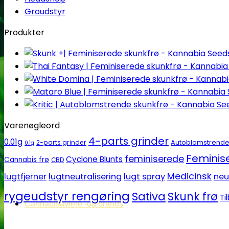
Groudstyr
Produkter
Varenøgleord
4-parts grinder
0.01g
Autoblomstrend
2-parts grinder
0.1g
Feminise
feminiserede
Cyclone Blunts
Cannabis frø
CBD
Medicinsk
lugtfjerner
lugtneutralisering
lugt spray
neu
rygeudstyr rengøring
Sativa
Skunk frø
Ti
Cannabisavlere -og brands