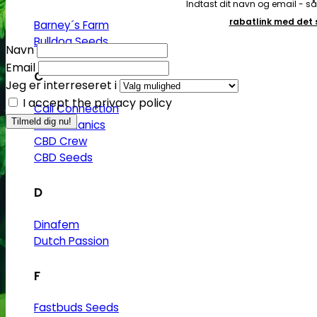
Indtast dit navn og email - s
rabatlink med de
Barney´s Farm
Bulldog Seeds
Navn
Email
C
Jeg er interreseret i
I accept the privacy policy
Cali Connection
CBD Botanics
CBD Crew
CBD Seeds
D
Dinafem
Dutch Passion
F
Fastbuds Seeds