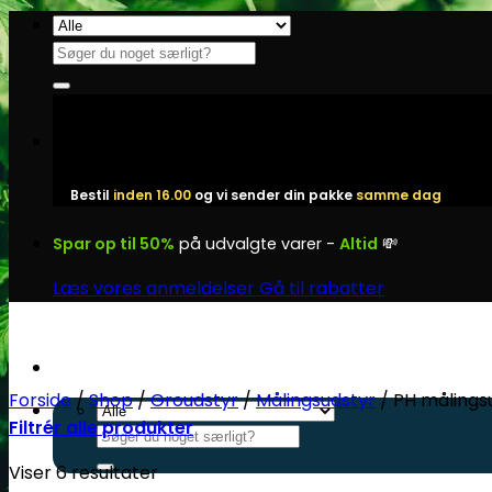
Fortsæt
til
Søg
indhold
efter:
Bestil
inden 16.00
og vi sender din pakke
samme dag
Spar op til 50%
på udvalgte varer -
Altid
💸
Læs vores anmeldelser
Gå til rabatter
Forside
/
Shop
/
Groudstyr
/
Målingsudstyr
/
PH målings
Filtrér alle produkter
Søg
efter:
Viser 6 resultater