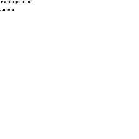
å modtager du dit
t samme