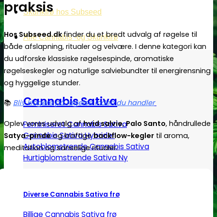
praksis
Skunkfrø hos Subseed
Hos Subseed.dk
finder du et bredt udvalg af røgelse til
Alle Cannabis -og Skunkfrø
både afslapning, ritualer og velvære. I denne kategori kan
du udforske klassiske røgelsespinde, aromatiske
røgelseskegler og naturlige salviebundter til energirensning
og hyggelige stunder.
Cannabis Sativa
📚
Bliv klogere på røgelse inden du handler
Oplev vores udvalg af
hvid salvie
,
Palo Santo
, håndrullede
Feminiseret Cannabis Sativa
Cannabis Sativa Hybrider
Satya-pinde
og kraftige
backflow-kegler
til aroma,
Autoblomstrende Cannabis Sativa
meditation og sanselige ritualer.
Hurtigblomstrende Sativa
Diverse Cannabis Sativa frø
Billige Cannabis Sativa frø