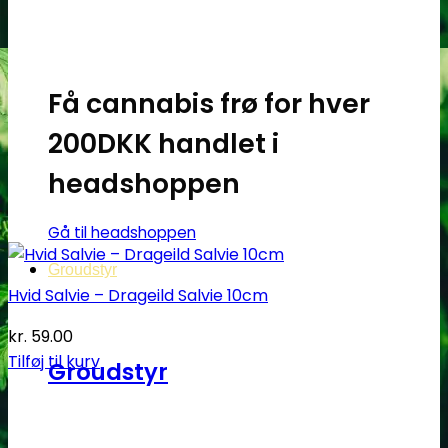
Få cannabis frø for hver
200DKK handlet i
headshoppen
Gå til headshoppen
Groudstyr
Hvid Salvie – Drageild Salvie 10cm
kr.
59.00
Tilføj til kurv
Groudstyr