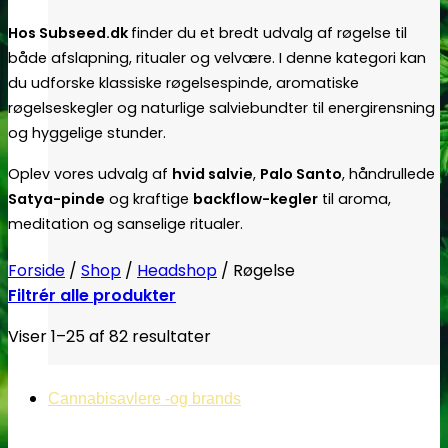
Hos Subseed.dk
finder du et bredt udvalg af røgelse til
både afslapning, ritualer og velvære. I denne kategori kan
du udforske klassiske røgelsespinde, aromatiske
røgelseskegler og naturlige salviebundter til energirensning
og hyggelige stunder.
Oplev vores udvalg af
hvid salvie
,
Palo Santo
, håndrullede
Satya-pinde
og kraftige
backflow-kegler
til aroma,
meditation og sanselige ritualer.
Forside
/
Shop
/
Headshop
/
Røgelse
Filtrér alle produkter
Viser 1–25 af 82 resultater
Cannabisavlere -og brands