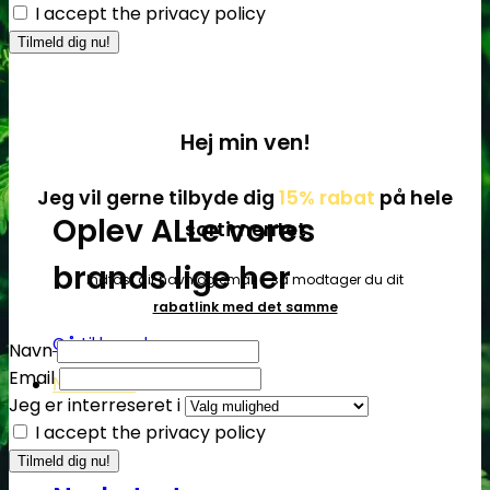
I accept the privacy policy
Hej min ven!
Jeg vil gerne tilbyde dig
15% rabat
på hele
Oplev ALLe vores
sortimentet
brands lige her
Indtast dit navn og email - så modtager du dit
rabatlink med det samme
Gå til brands
Navn
Email
Narkotests
Jeg er interreseret i
I accept the privacy policy