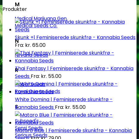
M
Produkter
Medical Marijuana Gen.
Medical Seeds Co.
Skunk +| Feminiserede skunkfrø - Kannabia Seeds
N
Fra:
kr.
65.00
Nirvana Seeds
Thai Fantasy | Feminiserede skunkfrø - Kannabia
R
Seeds
Fra:
kr.
55.00
Ripper Seeds
Royal Queen Seeds
White Domina | Feminiserede skunkfrø -
S
Kannabia Seeds
Fra:
kr.
55.00
Subseed's
Sensi Seeds
Mataro Blue | Feminiserede skunkfrø - Kannabia
Serious Seeds
Seeds
Fra:
kr.
79.00