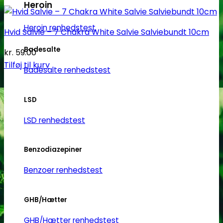
Heroin
Heroin renhedstest
Hvid Salvie – 7 Chakra White Salvie Salviebundt 10cm
Badesalte
kr.
59.00
Tilføj til kurv
Badesalte renhedstest
LSD
LSD renhedstest
Benzodiazepiner
Benzoer renhedstest
GHB/Hætter
GHB/Hætter renhedstest