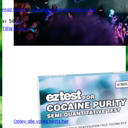
Hvid Salvie – Ceder Salviebundt Mini Loose
kr.
59.00
Tilføj til kurv
Oplev alle vores tests her