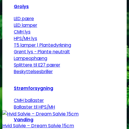
Grolys
LED pære
LED lamper
CMH lys
HPS/MH lys
T5 lamper | Plantedyrkning
Grønt lys - Plante neutralt
Lampeophæng
Splittere til E27 pærer
Beskyttelsesbriller
Strømforsygning
CMH ballaster
Ballaster til HPS/MH
Vanding
Hvid Salvie – Dream Salvie 15cm