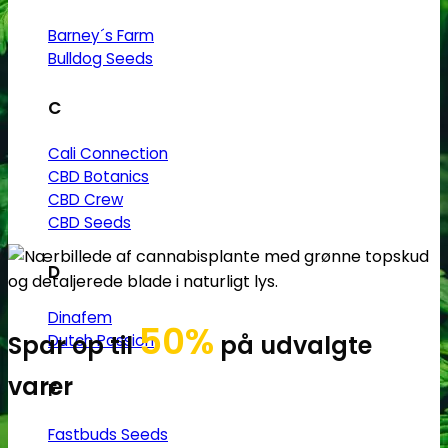
Barney´s Farm
Bulldog Seeds
C
Cali Connection
CBD Botanics
CBD Crew
CBD Seeds
D
Dinafem
50%
Spar op til
på udvalgte
Dutch Passion
varer
F
Fastbuds Seeds