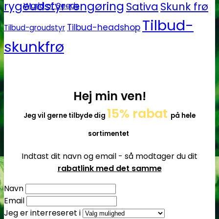
rygeudstyr rengøring
Sativa
Skunk frø
World of Seeds
Tilbud-
Tilbud-headshop
Tilbud-groudstyr
skunkfrø
Hej min ven!
15% rabat
Jeg vil gerne tilbyde dig
på hele
sortimentet
Indtast dit navn og email - så modtager du dit
rabatlink med det samme
Navn
Email
Jeg er interreseret i