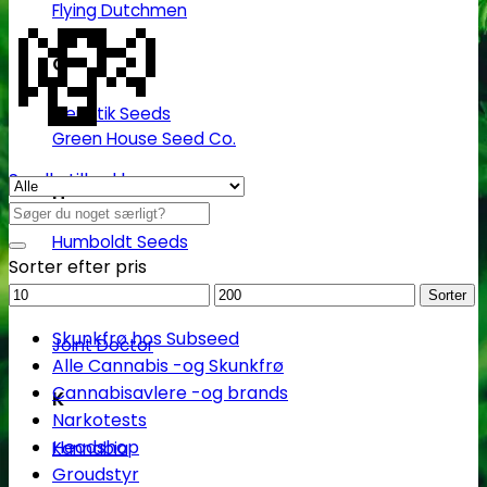
💸
Flying Dutchmen
G
Genetik Seeds
Green House Seed Co.
Se alle tilbud her
H
Søg
efter:
Humboldt Seeds
Sorter efter pris
Mindstepris
Maks.
J
Sorter
pris
Skunkfrø hos Subseed
Joint Doctor
Alle Cannabis -og Skunkfrø
Cannabisavlere -og brands
K
Narkotests
Headshop
Kannabia
Groudstyr