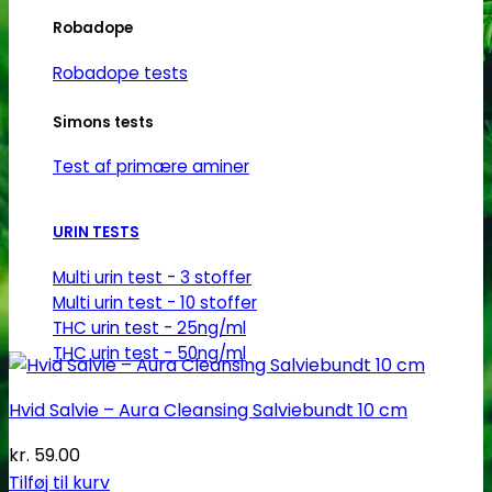
Robadope
Robadope tests
Simons tests
Test af primære aminer
URIN TESTS
Multi urin test - 3 stoffer
Multi urin test - 10 stoffer
THC urin test - 25ng/ml
THC urin test - 50ng/ml
Hvid Salvie – Aura Cleansing Salviebundt 10 cm
kr.
59.00
Tilføj til kurv