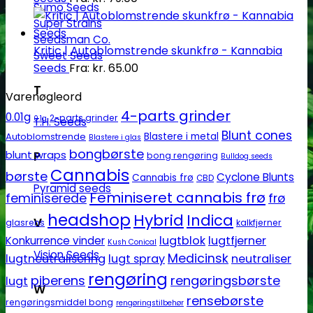
Sumo Seeds
Super Strains
Seedsman Co.
Kritic | Autoblomstrende skunkfrø - Kannabia
Sweet Seeds
Seeds
Fra:
kr.
65.00
T
Varenøgleord
4-parts grinder
0.01g
2-parts grinder
0.1g
T.H. Seeds
Blunt cones
Autoblomstrende
Blastere i metal
Blastere i glas
bongbørste
blunt wraps
P
bong rengøring
Bulldog seeds
Cannabis
børste
Cyclone Blunts
Cannabis frø
CBD
Pyramid seeds
Feminiseret cannabis frø
feminiserede
frø
headshop
Hybrid
Indica
V
glasrens
kalkfjerner
lugtblok
lugtfjerner
Konkurrence vinder
Kush Conical
Vision Seeds
Medicinsk
lugtneutralisering
lugt spray
neutraliser
rengøring
piberens
rengøringsbørste
lugt
W
rensebørste
rengøringsmiddel bong
rengøringstilbehør