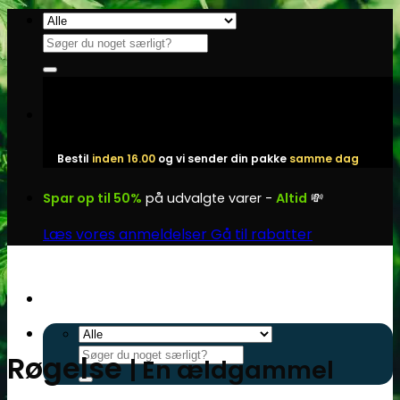
Fortsæt
til
Søg
indhold
efter:
Bestil
inden 16.00
og vi sender din pakke
samme dag
Spar op til 50%
på udvalgte varer -
Altid
💸
Læs vores anmeldelser
Gå til rabatter
Søg
Røgelse
| En ældgammel
efter: