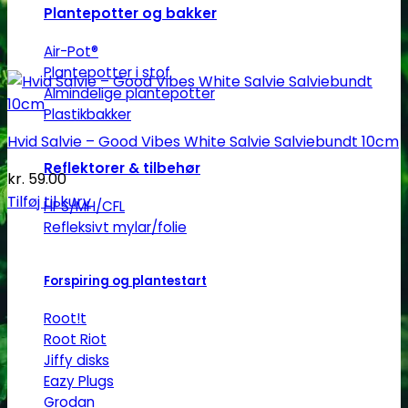
Plantepotter og bakker
Air-Pot®
Plantepotter i stof
Almindelige plantepotter
Plastikbakker
Hvid Salvie – Good Vibes White Salvie Salviebundt 10cm
Reflektorer & tilbehør
kr.
59.00
Tilføj til kurv
HPS/MH/CFL
Refleksivt mylar/folie
Forspiring og plantestart
Root!t
Root Riot
Jiffy disks
Eazy Plugs
Grodan