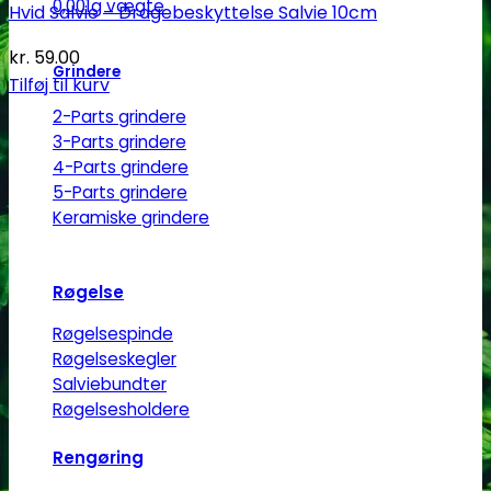
0,001g vægte
Hvid Salvie – Dragebeskyttelse Salvie 10cm
kr.
59.00
Grindere
Tilføj til kurv
2-Parts grindere
3-Parts grindere
4-Parts grindere
5-Parts grindere
Keramiske grindere
Røgelse
Røgelsespinde
Røgelseskegler
Salviebundter
Røgelsesholdere
Rengøring