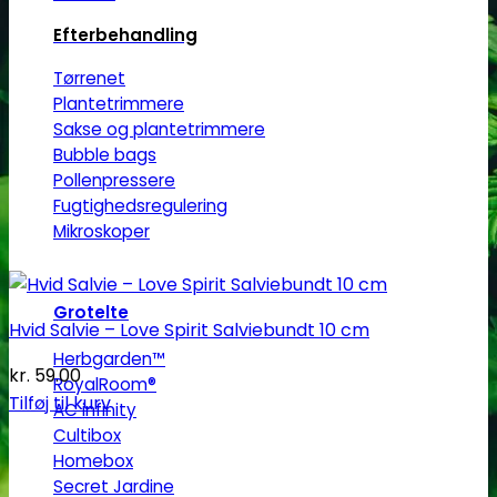
Efterbehandling
Tørrenet
Plantetrimmere
Sakse og plantetrimmere
Bubble bags
Pollenpressere
Fugtighedsregulering
Mikroskoper
Grotelte
Hvid Salvie – Love Spirit Salviebundt 10 cm
Herbgarden™
kr.
59.00
RoyalRoom®
Tilføj til kurv
AC infinity
Cultibox
Homebox
Secret Jardine