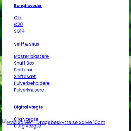
Bonghoveder
Ø17
Ø20
SG14
Sniff & Snus
Master blastere
Snuff Box
Snifferør
Sniffesæt
Pulverbeholdere
Pulverknusere
Digital vægte
0,1g vægte
0,01g vægte