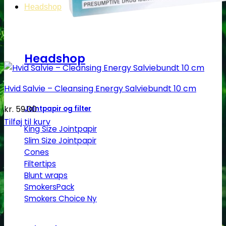
Headshop
Headshop
Hvid Salvie – Cleansing Energy Salviebundt 10 cm
kr.
59.00
Jointpapir og filter
Tilføj til kurv
King Size Jointpapir
Slim Size Jointpapir
Cones
Filtertips
Blunt wraps
SmokersPack
Smokers Choice