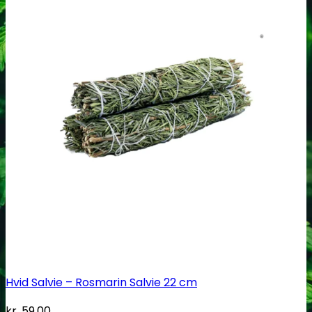
Ingen produkter i kurven.
Tilbage til shoppen
Søg
efter:
Kasse
+
Hvid Salvie – Rosmarin Salvie 22 cm
kr.
59.00