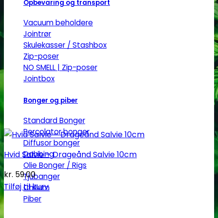
Opbevaring og transport
Vacuum beholdere
Jointrør
Skulekasser / Stashbox
Zip-poser
NO SMELL | Zip-poser
Jointbox
Bonger og piber
Standard Bonger
Percolator bonger
Diffusor bonger
Dabbing
Hvid Salvie – Drageånd Salvie 10cm
Olie Bonger / Rigs
kr.
59.00
Tjubanger
Tilføj til kurv
Chillum
Piber