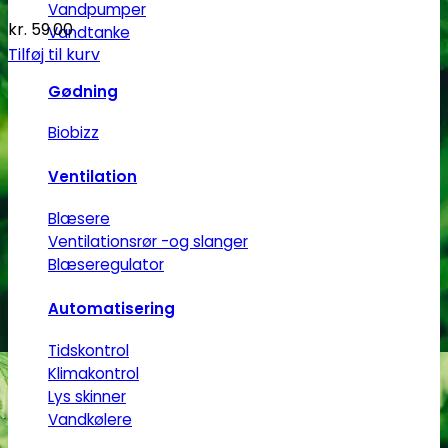
Vandpumper
kr.
59.00
Vandtanke
Tilføj til kurv
Gødning
Biobizz
Ventilation
Blæsere
Ventilationsrør -og slanger
Blæseregulator
Automatisering
Tidskontrol
Klimakontrol
Lys skinner
Vandkølere