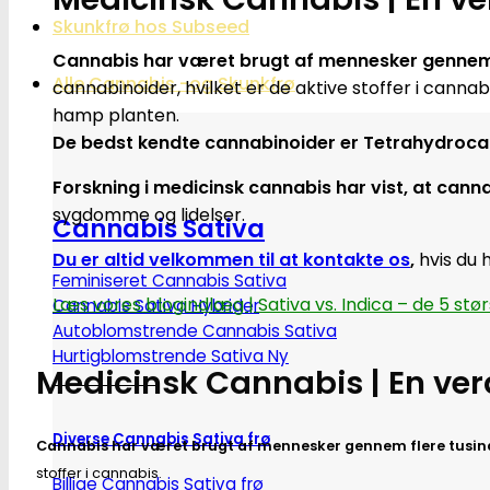
Skunkfrø hos Subseed
Cannabis har været brugt af mennesker gennem f
Alle Cannabis -og Skunkfrø
cannabinoider, hvilket er de aktive stoffer i canna
hamp planten.
De bedst kendte cannabinoider er Tetrahydrocann
Forskning i medicinsk cannabis har vist, at ca
sygdomme og lidelser.
Cannabis Sativa
Du er altid velkommen til at kontakte os
,
hvis du 
Feminiseret Cannabis Sativa
Læs vores blogindlæg | Sativa vs. Indica – de 5 stør
Cannabis Sativa Hybrider
Autoblomstrende Cannabis Sativa
Hurtigblomstrende Sativa
Medicinsk Cannabis | En ve
Diverse Cannabis Sativa frø
Cannabis har været brugt af mennesker gennem flere tusinde
stoffer i cannabis.
Billige Cannabis Sativa frø