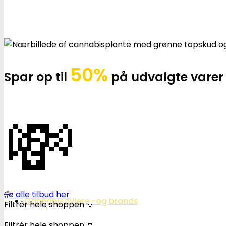
50%
Spar op til
på udvalgte varer
💸
Se alle tilbud her
Cannabisavlere -og brands
Filtrér hele shoppen 🔽
Filtrér hele shoppen 🔽