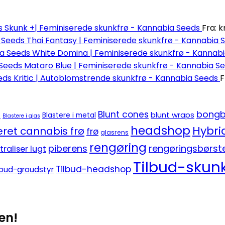
Skunk +| Feminiserede skunkfrø - Kannabia Seeds
Fra:
kr
Thai Fantasy | Feminiserede skunkfrø - Kannabia 
White Domina | Feminiserede skunkfrø - Kannab
Mataro Blue | Feminiserede skunkfrø - Kannabia S
Kritic | Autoblomstrende skunkfrø - Kannabia Seeds
F
bongb
Blunt cones
blunt wraps
e
Blastere i metal
Blastere i glas
headshop
Hybri
ret cannabis frø
frø
glasrens
rengøring
piberens
rengøringsbørst
traliser lugt
Tilbud-skunk
Tilbud-headshop
lbud-groudstyr
en!