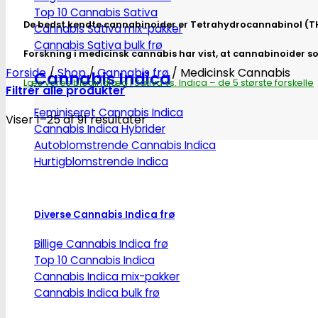
Top 10 Cannabis Sativa
De bedst kendte cannabinoider er Tetrahydrocannabinol (THC)
Cannabis Sativa mix-pakker
Cannabis Sativa bulk frø
Forskning i medicinsk cannabis har vist, at cannabinoider
Forside
/
Shop
/
Cannabis frø
/
Medicinsk Cannabis
Cannabis Indica
Læs vores blogindlæg | Sativa vs. Indica – de 5 største forskelle
Filtrér alle produkter
Feminiseret Cannabis Indica
Viser 1–25 af 91 resultater
Cannabis Indica Hybrider
Autoblomstrende Cannabis Indica
Hurtigblomstrende Indica
Diverse Cannabis Indica frø
Billige Cannabis Indica frø
Top 10 Cannabis Indica
Cannabis Indica mix-pakker
Cannabis Indica bulk frø