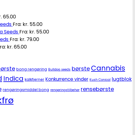
.
65.00
Seeds
Fra:
kr.
55.00
ia Seeds
Fra:
kr.
55.00
eeds
Fra:
kr.
79.00
ra:
kr.
65.00
Cannabis
ørste
børste
bong rengøring
Bulldog seeds
d
Indica
lugtblok
Konkurrence vinder
kalkfjerner
Kush Conical
e
rensebørste
rengøringsmiddel bong
rengøringstilbehør
frø