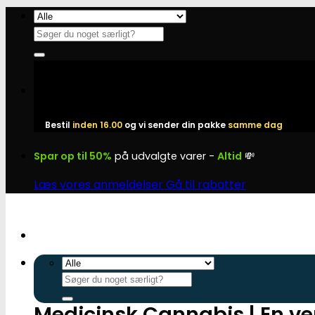
Fortsæt
til
Søg
indhold
efter:
Bestil
inden 16.00
og vi sender din pakke
samme dag
Spar op til 50%
på udvalgte varer -
Altid
💸
Læs vores anmeldelser
Gå til rabatter
Søg
efter:
Medicinsk Cannabis | En v