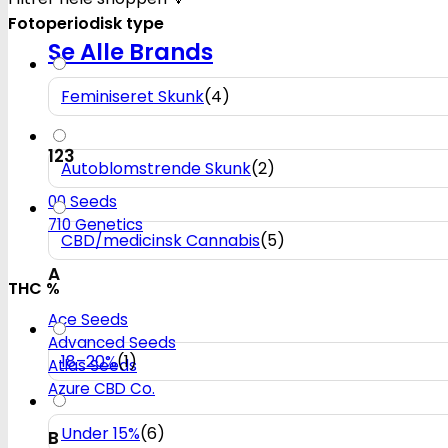
Fotoperiodisk type
Se Alle Brands
Feminiseret Skunk
(
4
)
123
Autoblomstrende Skunk
(
2
)
00 Seeds
710 Genetics
CBD/medicinsk Cannabis
(
5
)
A
THC %
Ace Seeds
Advanced Seeds
18–20%
(
1
)
Atlas Seeds
Azure CBD Co.
Under 15%
(
6
)
B