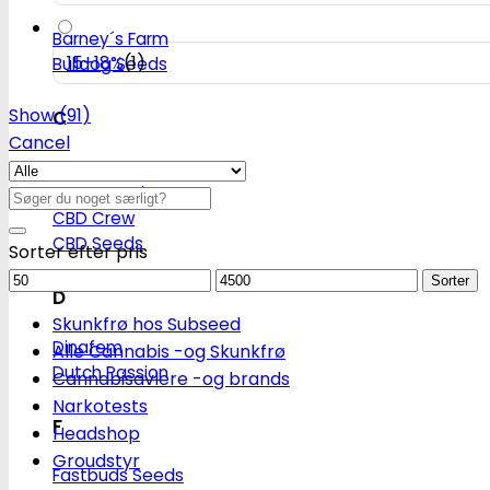
Barney´s Farm
15–18%
(
1
)
Bulldog Seeds
Show
(
91
)
C
Cancel
Cali Connection
CBD Botanics
Søg
CBD Crew
efter:
CBD Seeds
Sorter efter pris
Mindstepris
Maks.
Sorter
D
pris
Skunkfrø hos Subseed
Dinafem
Alle Cannabis -og Skunkfrø
Dutch Passion
Cannabisavlere -og brands
Narkotests
F
Headshop
Groudstyr
Fastbuds Seeds