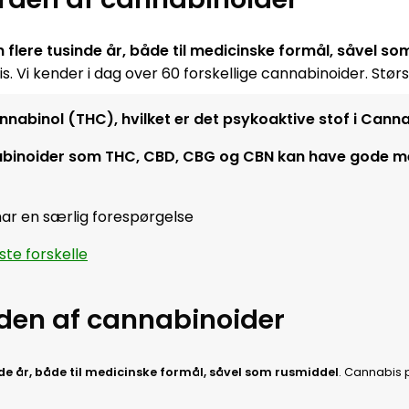
lere tusinde år, både til medicinske formål, såvel so
bis. Vi kender i dag over 60 forskellige cannabinoider. St
abinol (THC), hvilket er det psykoaktive stof i Canna
nnabinoider som THC, CBD, CBG og CBN kan have gode m
har en særlig forespørgelse
ste forskelle
rden af cannabinoider
 år, både til medicinske formål, såvel som rusmiddel
. Cannabis 