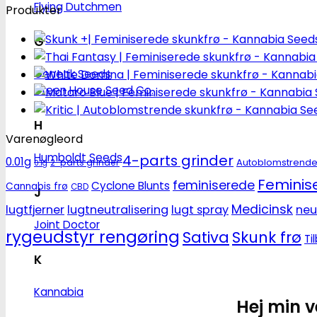
Flying Dutchmen
Produkter
G
Genetik Seeds
Green House Seed Co.
H
Varenøgleord
Humboldt Seeds
4-parts grinder
0.01g
Autoblomstrend
2-parts grinder
0.1g
Feminise
feminiserede
Cyclone Blunts
Cannabis frø
CBD
J
Medicinsk
lugtfjerner
lugtneutralisering
lugt spray
neu
Joint Doctor
rygeudstyr rengøring
Sativa
Skunk frø
Ti
K
Kannabia
Hej min v