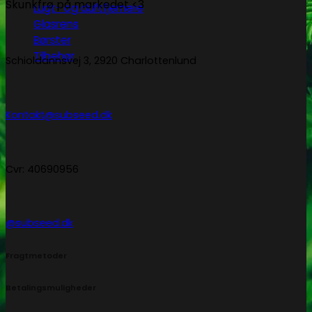
Skunkfrø på markedet <3
Lugt- og duftfjernere
Glasrens
Børster
Tilbehør
Schioldannsvej 3, 2920 Charlottenlund
Kontakt@subseed.dk
Cvr: 40690956
@subseed.dk
Fragtmetoder
Betalingsmuligheder