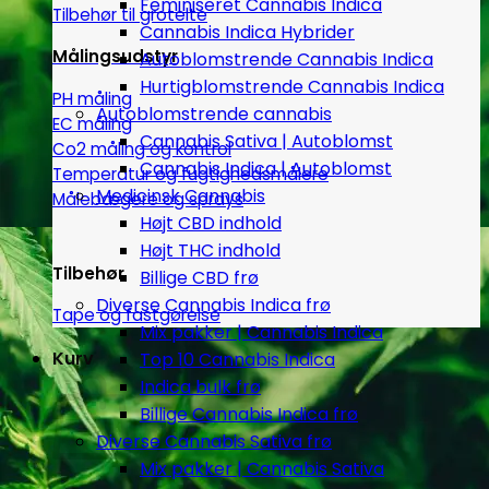
Feminiseret Cannabis Indica
Tilbehør til grotelte
Cannabis Indica Hybrider
Målingsudstyr
Autoblomstrende Cannabis Indica
Hurtigblomstrende Cannabis Indica
PH måling
Autoblomstrende cannabis
EC måling
Cannabis Sativa | Autoblomst
Co2 måling og kontrol
Cannabis Indica | Autoblomst
Temperatur og fugtighedsmålere
Medicinsk Cannabis
Målebægere og sprays
Højt CBD indhold
Højt THC indhold
Tilbehør
Billige CBD frø
Diverse Cannabis Indica frø
Tape og fastgørelse
Mix pakker | Cannabis Indica
Kurv
Top 10 Cannabis Indica
Indica bulk frø
Billige Cannabis Indica frø
Diverse Cannabis Sativa frø
Mix pakker | Cannabis Sativa