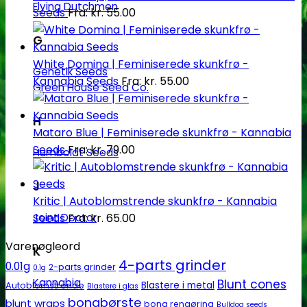
Flying Dutchmen
Seeds
Fra:
kr.
55.00
G
White Domina | Feminiserede skunkfrø -
Genetik Seeds
Kannabia Seeds
Fra:
kr.
55.00
Green House Seed Co.
H
Mataro Blue | Feminiserede skunkfrø - Kannabia
Seeds
Fra:
kr.
79.00
Humboldt Seeds
J
Kritic | Autoblomstrende skunkfrø - Kannabia
Joint Doctor
Seeds
Fra:
kr.
65.00
Varenøgleord
K
4-parts grinder
0.01g
2-parts grinder
0.1g
Kannabia
Blunt cones
Autoblomstrende
Blastere i metal
Blastere i glas
bongbørste
blunt wraps
bong rengøring
Bulldog seeds