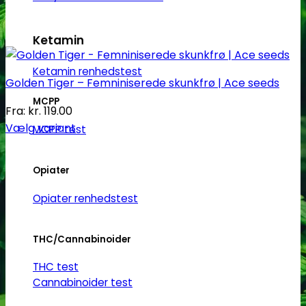
Ketamin
Ketamin renhedstest
Golden Tiger – Femniniserede skunkfrø | Ace seeds
MCPP
Fra:
kr.
119.00
Vælg variant
MCPP test
Dette
vare
Opiater
har
flere
Opiater renhedstest
varianter.
Mulighederne
THC/Cannabinoider
kan
vælges
THC test
på
Cannabinoider test
varesiden