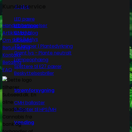
Kunderservice
Grolys
LED pære
Handelsbetingelser
LED lamper
Artikler og blog
CMH lys
HPS/MH lys
Om Subseed
T5 lamper | Plantedyrkning
Returnering
Grønt lys - Plante neutralt
Kontakt
Lampeophæng
Betaling
Splittere til E27 pærer
FAQ
Beskyttelsesbriller
Strømforsygning
CMH ballaster
Ballaster til HPS/MH
Vanding