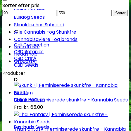
Sorter efter pris
Barney´s Farm
Mindstepris
Maks.
Sorter
Bulldog Seeds
pris
Skunkfrø hos Subseed
C
Alle Cannabis -og Skunkfrø
Cannabisavlere -og brands
Cali Connection
Narkotests
CBD Botanics
Headshop
CBD Crew
Groudstyr
CBD Seeds
Produkter
D
Dinafem
Dutch Passion
Skunk +| Feminiserede skunkfrø - Kannabia Seeds
Fra:
kr.
65.00
F
Fastbuds Seeds
Thai Fantasy | Feminiserede skunkfrø - Kannabia