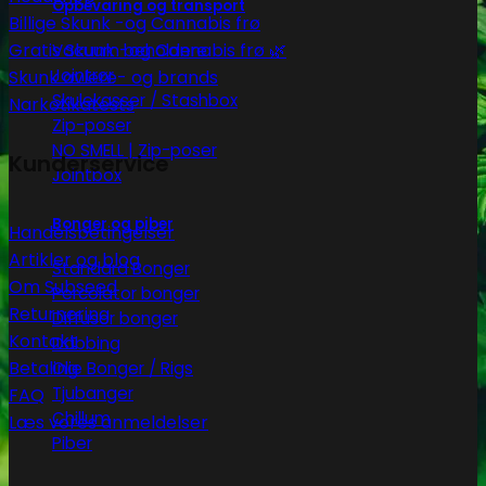
Opbevaring og transport
Billige Skunk -og Cannabis frø
Gratis Skunk -og Cannabis frø 🌿
Vacuum beholdere
Jointrør
Skunk avlere- og brands
Skulekasser / Stashbox
Narkotikatests
Zip-poser
NO SMELL | Zip-poser
Kunderservice
Jointbox
Bonger og piber
Handelsbetingelser
Artikler og blog
Standard Bonger
Om Subseed
Percolator bonger
Returnering
Diffusor bonger
Kontakt
Dabbing
Betaling
Olie Bonger / Rigs
Tjubanger
FAQ
Chillum
Læs vores anmeldelser
Piber