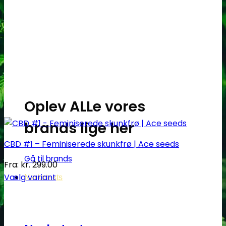
Oplev ALLe vores
brands lige her
CBD #1 – Feminiserede skunkfrø | Ace seeds
Gå til brands
Fra:
kr.
299.00
Vælg variant
Narkotests
Dette
vare
har