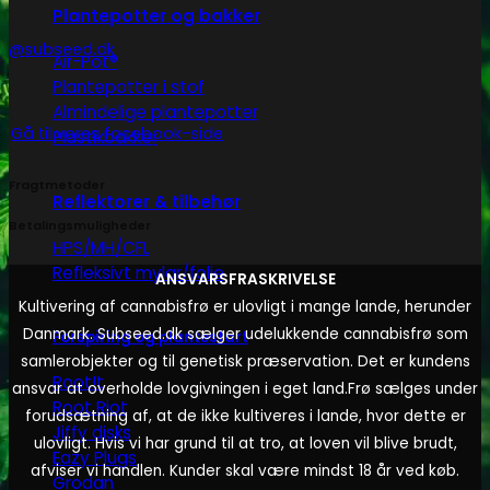
Plantepotter og bakker
@subseed.dk
Air-Pot®
Plantepotter i stof
Almindelige plantepotter
Gå til vores facebook-side
Plastikbakker
Fragtmetoder
Reflektorer & tilbehør
Betalingsmuligheder
HPS/MH/CFL
Refleksivt mylar/folie
ANSVARSFRASKRIVELSE
Kultivering af cannabisfrø er ulovligt i mange lande, herunder
Danmark. Subseed.dk sælger udelukkende cannabisfrø som
Forspiring og plantestart
samlerobjekter og til genetisk præservation. Det er kundens
Root!t
ansvar at overholde lovgivningen i eget land.
Frø sælges under
Root Riot
forudsætning af, at de ikke kultiveres i lande, hvor dette er
Jiffy disks
ulovligt. Hvis vi har grund til at tro, at loven vil blive brudt,
Eazy Plugs
afviser vi handlen. Kunder skal være mindst 18 år ved køb.
Grodan