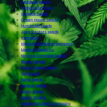
FastBuds Seeds
Flying Dutchmen
Genetik Seeds
Green House Seeds
Humboldt Seeds
Joint Doctors seeds
Kannabia
Medical Marijuana Genetics
Medical Seeds co.
Nirvana Cannabis Seeds
Ripper Seeds
Royal Queen Seeds
Subseed’s
Sensi Seeds
Serious Seeds
Sumo Seeds
Super Strains
Seedsman Seed Company