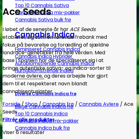
Top 10 Cannabis Sativa
Ace Seeds
Cannabis Sativa mix-pakker
Cannabis Sativa bulk frø
I løbet af de seneste år har
ACE Seeds
Cannabis Indica
etableret sig som en førende frøbank med
fokus på bevarelse og forædling af sjældne
Feminiseret Cannabis Indica
landrace-genetikker fra hele verden. Med
Cannabis Indica Hybrider
base i Spanien har de specialiseret sig i at
Autoblomstrende Cannabis Indica
bringe autentiske sativa- og indica-sorter til
Hurtigblomstrende Indica
moderne avlere, og deres arbejde har gjort
dem til et respekteret navn blandt
cannabisentusiaster.
Diverse Cannabis Indica frø
Forside
/
Shop
/
Cannabis frø
/
Cannabis Avlere
/
Ace
Billige Cannabis Indica frø
Seeds
Top 10 Cannabis Indica
Filtrér alle produkter
Cannabis Indica mix-pakker
Cannabis Indica bulk frø
Viser 6 resultater