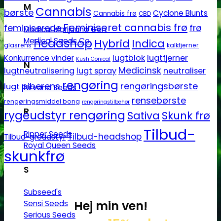
M
Cannabis
børste
Cyclone Blunts
Cannabis frø
CBD
Feminiseret cannabis frø
feminiserede
frø
Medical Marijuana Gen.
Medical Seeds Co.
headshop
Hybrid
Indica
glasrens
kalkfjerner
lugtblok
lugtfjerner
Konkurrence vinder
Kush Conical
N
Medicinsk
lugtneutralisering
lugt spray
neutraliser
rengøring
piberens
rengøringsbørste
lugt
Nirvana Seeds
rensebørste
rengøringsmiddel bong
rengøringstilbehør
R
rygeudstyr rengøring
Sativa
Skunk frø
Tilbud-
Ripper Seeds
Tilbud-headshop
Tilbud-groudstyr
Royal Queen Seeds
skunkfrø
S
Subseed's
Hej min ven!
Sensi Seeds
Serious Seeds