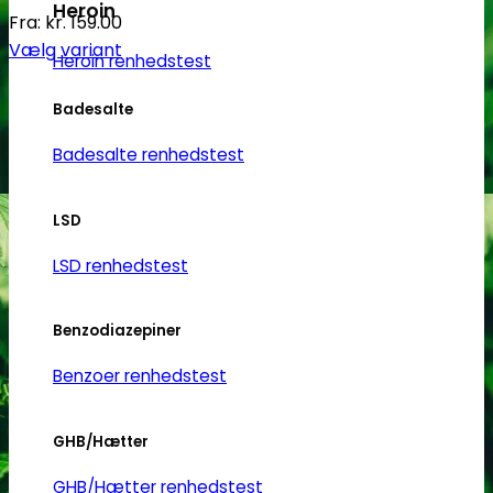
Heroin
Fra:
kr.
159.00
Vælg variant
Heroin renhedstest
Dette
vare
Badesalte
har
Badesalte renhedstest
flere
varianter.
Mulighederne
LSD
kan
LSD renhedstest
vælges
på
varesiden
Benzodiazepiner
Benzoer renhedstest
GHB/Hætter
GHB/Hætter renhedstest