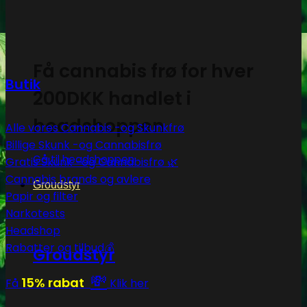
Få cannabis frø for hver
Butik
200DKK handlet i
headshoppen
Alle vores Cannabis -og Skunkfrø
Billige Skunk -og Cannabisfrø
Gå til headshoppen
Gratis Skunk -og Cannabisfrø 🌿
Cannabis brands og avlere
Groudstyr
Papir og filter
Narkotests
Headshop
Rabatter og tilbud💰
Groudstyr
💸
15% rabat
Få
Klik her