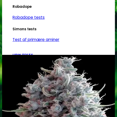
Robadope
Robadope tests
Simons tests
Test af primære aminer
URIN TESTS
Multi urin test - 3 stoffer
Multi urin test - 10 stoffer
THC urin test - 25ng/ml
THC urin test - 50ng/ml