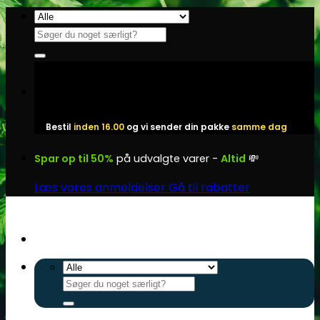
Fortsæt
til
Søg
indhold
efter:
Bestil
inden 16.00
og vi sender din pakke
samme dag
Spar op til 50%
på udvalgte varer -
Altid
💸
Læs vores anmeldelser
Gå til rabatter
Søg
efter: