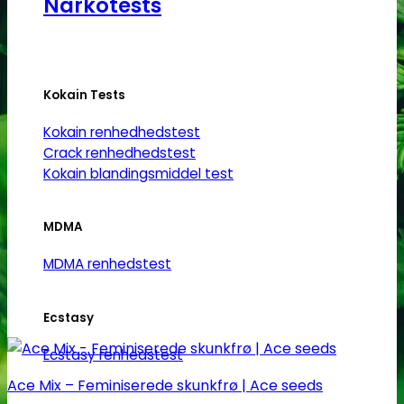
Narkotests
flere
varianter.
Mulighederne
kan
vælges
Kokain Tests
på
Kokain renhedhedstest
varesiden
Crack renhedhedstest
Kokain blandingsmiddel test
MDMA
MDMA renhedstest
Ecstasy
Ecstasy renhedstest
Ace Mix – Feminiserede skunkfrø | Ace seeds