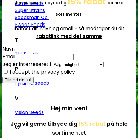
15% rabat
Jeg vil gerne tilbyde dig
på hele
Sumo Seeds
Super Strains
sortimentet
Seedsman Co.
Sweet Seeds
Indtast dit navn og email - så modtager du dit
rabatlink med det samme
T
Navn
T.H. Seeds
Email
Jeg er interreseret i
P
I accept the privacy policy
Pyramid seeds
V
Hej min ven!
Vision Seeds
Jeg vil gerne tilbyde dig
15% rabat
på hele
W
sortimentet