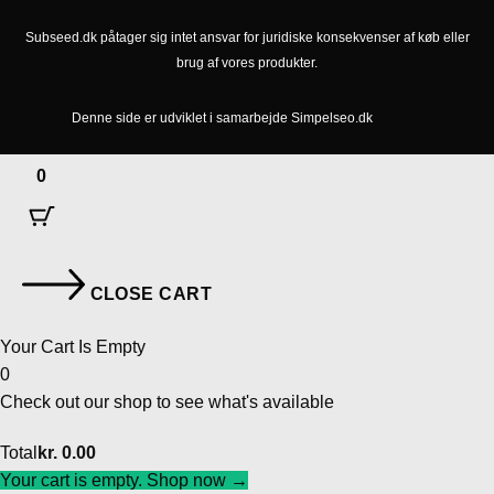
Subseed.dk påtager sig intet ansvar for juridiske konsekvenser af køb eller
brug af vores produkter.
Denne side er udviklet i samarbejde
Simpelseo.dk
0
CLOSE CART
Your Cart Is Empty
0
Check out our shop to see what's available
Cart
Total
kr.
0.00
Total:
Your cart is empty. Shop now →