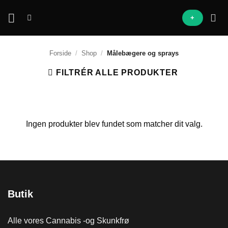
Fortsæt
+
til
indhold
Forside
/
Shop
/
Målebægere og sprays
FILTRÉR ALLE PRODUKTER
Ingen produkter blev fundet som matcher dit valg.
Butik
Alle vores Cannabis -og Skunkfrø