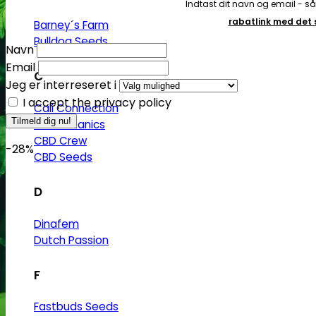
Indtast dit navn og email - s
rabatlink med de
Barney´s Farm
Bulldog Seeds
Navn
Email
C
Jeg er interreseret i
I accept the privacy policy
Cali Connection
CBD Botanics
CBD Crew
-28%
CBD Seeds
D
Dinafem
Dutch Passion
F
Fastbuds Seeds