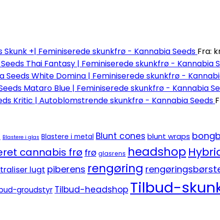
Skunk +| Feminiserede skunkfrø - Kannabia Seeds
Fra:
kr
Thai Fantasy | Feminiserede skunkfrø - Kannabia 
White Domina | Feminiserede skunkfrø - Kannab
Mataro Blue | Feminiserede skunkfrø - Kannabia S
Kritic | Autoblomstrende skunkfrø - Kannabia Seeds
F
bongb
Blunt cones
blunt wraps
e
Blastere i metal
Blastere i glas
headshop
Hybri
ret cannabis frø
frø
glasrens
rengøring
piberens
rengøringsbørst
traliser lugt
Tilbud-skunk
Tilbud-headshop
lbud-groudstyr