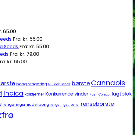
.
65.00
Seeds
Fra:
kr.
55.00
ia Seeds
Fra:
kr.
55.00
eeds
Fra:
kr.
79.00
ra:
kr.
65.00
Cannabis
ørste
børste
bong rengøring
Bulldog seeds
d
Indica
lugtblok
Konkurrence vinder
kalkfjerner
Kush Conical
e
rensebørste
rengøringsmiddel bong
rengøringstilbehør
frø