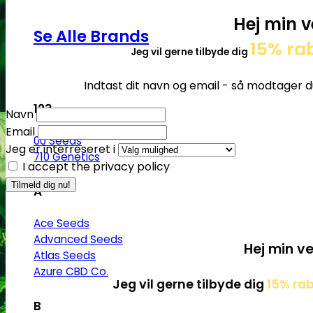
Hej min v
Se Alle Brands
15% ra
Jeg vil gerne tilbyde dig
Indtast dit navn og email - så modtager d
123
Navn
Email
00 Seeds
Jeg er interreseret i
710 Genetics
I accept the privacy policy
A
Ace Seeds
Advanced Seeds
Hej min ve
Atlas Seeds
Azure CBD Co.
Jeg vil gerne tilbyde dig
15% ra
B