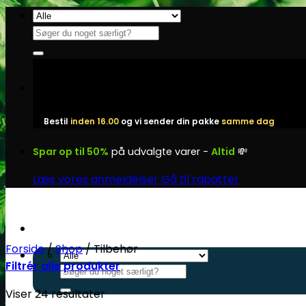
Fortsæt
til
Søg
indhold
efter:
Bestil
inden 16.00
og vi sender din pakke
samme dag
Spar op til 50%
på udvalgte varer -
Altid
💸
Læs vores anmeldelser
Gå til rabatter
Forside
/
Shop
/
Tilbehør
Filtrér alle produkter
Søg
efter:
Viser 24 resultater