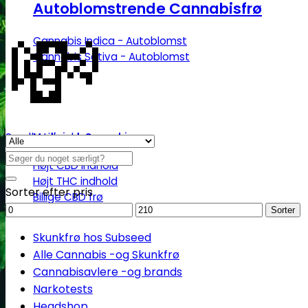
Autoblomstrende Cannabisfrø
💸
Cannabis Indica - Autoblomst
Cannabis Sativa - Autoblomst
Se alle tilbud her
Medicinsk Cannabis
Søg
Højt CBD indhold
efter:
Højt THC indhold
Sorter efter pris
Billige CBD frø
Mindstepris
Maks.
Sorter
pris
Skunkfrø hos Subseed
Alle Cannabis -og Skunkfrø
Cannabisavlere -og brands
Narkotests
Headshop