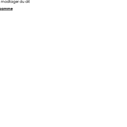
å modtager du dit
t samme