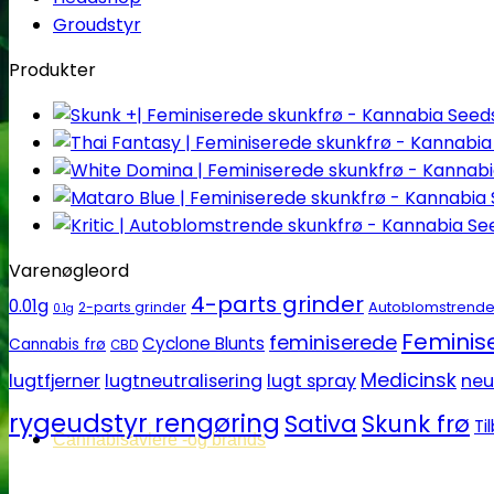
Groudstyr
Produkter
Varenøgleord
4-parts grinder
0.01g
Autoblomstrend
2-parts grinder
0.1g
Feminise
feminiserede
Cyclone Blunts
Cannabis frø
CBD
Medicinsk
lugtfjerner
lugtneutralisering
lugt spray
neu
rygeudstyr rengøring
Sativa
Skunk frø
Ti
Cannabisavlere -og brands