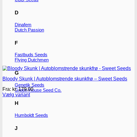
D
Dinafem
Dutch Passion
F
Fastbuds Seeds
Flying Dutchmen
G
Bloody Skunk | Autoblomstrende skunkfrø – Sweet Seeds
Genetik Seeds
Fra:
kr.
179.00
Green House Seed Co.
Vælg variant
Dette
H
vare
har
Humboldt Seeds
flere
varianter.
Mulighederne
J
kan