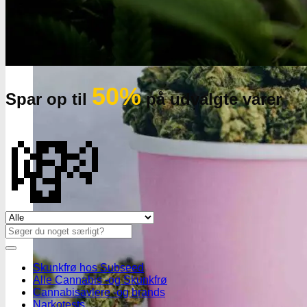
50%
Spar op til
på udvalgte varer
💸
Se alle tilbud her
Søg
efter:
Skunkfrø hos Subseed
Alle Cannabis -og Skunkfrø
Cannabisavlere -og brands
Narkotests