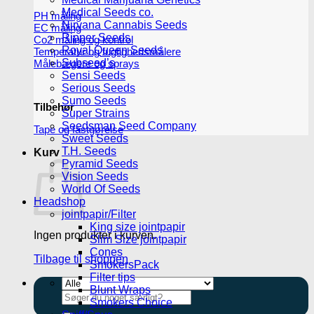
Medical Seeds co.
PH måling
Nirvana Cannabis Seeds
EC måling
Ripper Seeds
Co2 måling og kontrol
Royal Queen Seeds
Temperatur og fugtighedsmålere
Subseed’s
Målebægere og sprays
Sensi Seeds
Serious Seeds
Sumo Seeds
Tilbehør
Super Strains
Seedsman Seed Company
Tape og fastgørelse
Sweet Seeds
T.H. Seeds
Kurv
Pyramid Seeds
Vision Seeds
World Of Seeds
Headshop
jointpapir/Filter
King size jointpapir
Ingen produkter i kurven.
Slim Size jointpapir
Cones
Tilbage til shoppen
SmokersPack
Filter tips
Blunt Wraps
Søg
Smokers Choice
efter: