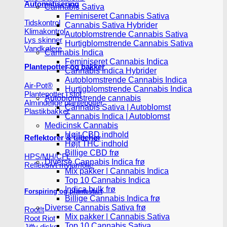
Automatisering
Cannabis Sativa
Feminiseret Cannabis Sativa
Tidskontrol
Cannabis Sativa Hybrider
Klimakontrol
Autoblomstrende Cannabis Sativa
Lys skinner
Hurtigblomstrende Cannabis Sativa
Vandkølere
Cannabis Indica
Feminiseret Cannabis Indica
Plantepotter og bakker
Cannabis Indica Hybrider
Autoblomstrende Cannabis Indica
Air-Pot®
Hurtigblomstrende Cannabis Indica
Plantepotter i stof
Autoblomstrende cannabis
Almindelige plantepotter
Cannabis Sativa | Autoblomst
Plastikbakker
Cannabis Indica | Autoblomst
Medicinsk Cannabis
Højt CBD indhold
Reflektorer & tilbehør
Højt THC indhold
Billige CBD frø
HPS/MH/CFL
Diverse Cannabis Indica frø
Refleksivt mylar/folie
Mix pakker | Cannabis Indica
Top 10 Cannabis Indica
Indica bulk frø
Forspiring og plantestart
Billige Cannabis Indica frø
Diverse Cannabis Sativa frø
Root!t
Mix pakker | Cannabis Sativa
Root Riot
Top 10 Cannabis Sativa
Jiffy disks