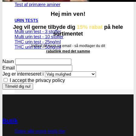
Test af primære aminer
Hej min ven!
URIN TESTS
Jeg vil gerne tilbyde dig
15% rabat
på hele
Multi urin test - 3 stoffer
sortimentet
Multi urin test - 10 stoffer
THC urin test - 25ng/ml
Indtast dit navn og email - så modtager du dit
THC urin test - 50ng/ml
rabatlink med det samme
Navn
Email
Jeg er interreseret i
I accept the privacy policy
Butik
Oplev alle vores tests her