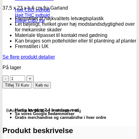
37,5 x 23 x h 6 cm fra Garland
Højt CBD indhold
Højt THC indhold
Fremstillet af højkvalitets letvægtsplastik
Billige CBD frø
Let bøjeligt, hvilket giver høj modstandsdygtighed over
for mekaniske skader
Materiale tilpasset til kontakt med gødning
Kan bruges som potteholder eller til plantning af planter
Fremstillet i UK
Se flere produkt detaljer
På lager
Garland
|
Tilføj Til Kurv
Køb nu
Grobakke
i
plast
(37.5
Hurtig levering 2-4 hverdage med
Bestil inden
kl. 16.00
og vi afsender i dag
x
Se vores Google bedømmelser
23
Gratis merchandise og cannabisfrø i hver ordre
x
6cm)
Produkt beskrivelse
antal