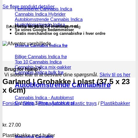
Se flere produkt detaljer
Feminiseret Cannabis Indica
Cannabis Indica Hybrider
Autoblomstrende Cannabis Indica
Hurtigblomstrende Indica
Hurtig levering 2-4 hverdage med
Bestil inden
kl. 16.00
og vi afsender i dag
Se vores Google bedømmelser
Gratis merchandise og cannabisfrø i hver ordre
Diverse Cannabis Indica frø
Billige Cannabis Indica frø
Top 10 Cannabis Indica
Cannabis Indica mix-pakker
Brug for hjælp?
Cannabis Indica bulk frø
Vi sidder klar til at besvare dine spørgsmål.
Skriv til os her
Garland | Grobakke i plast (37.5 x 23
Autoblomstrende Cannabisfrø
x 6cm)
Cannabis Indica - Autoblomst
Cannabis Sativa - Autoblomst
Forside
/
Shop
/
Propagators & plastic trays
/
Plastikbakker
kr.
27.00
Plastikbakke med huller
Medicinsk Cannabis