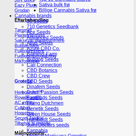
Sativa bulk frø
Eazy Plugs
Billige Cannabis Sativa frø
Grodan
Cannabis brands
Efterbehandling
00 Seeds
710 Genetics Seedbank
Tørrenet
Ace Seeds
Plantetrimmere
Advanced Seeds
Sakse og plantetrimmere
Atlas Seeds
Bubble bags
Azure CBD Co.
Pollenpressere
Barneys Farm
Fugtighedsregulering
Bulldog Seeds
Mikroskoper
Cali Connection
CBD Botanics
CBD Crew
Grotelte
CBD Seeds
Dinafem Seeds
Dutch Passion Seeds
Herbgarden™
RoyalRoom®
FastBuds Seeds
AC infinity
Flying Dutchmen
Cultibox
Genetik Seeds
Homebox
Green House Seeds
Secret Jardine
Humboldt Seeds
Tilbehør til grotelte
Joint Doctors seeds
Kannabia
Målingsudstyr
Medical Marijuana Genetics