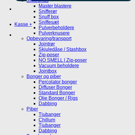
Sniff/Snus
Master blastere
Snifferør
Snuff box
Sniffesæt
Kasse
+
Pulverbeholdere
Pulverknusere
Opbevaring/transport
Jointrør
Skjuledåse / Stashbox
Zip-poser
NO SMELL | Zip-poser
Vacuum beholdere
Jointbox
Bonger og piber
Percolator bonger
Diffuser Bonger
Standard Bonger
Olie Bonger / Rigs
Dabbing
Piber
Tjubanger
Chillum
Tjubanger
Dabbing