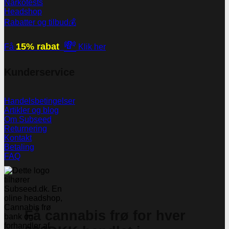
Narkotests
Headshop
Rabatter og tilbud💰
💸
15% rabat
Få
Klik her
Kunderservice
Handelsbetingelser
Artikler og blog
Om Subseed
Returnering
Kontakt
Betaling
FAQ
Få cannabis frø for hver