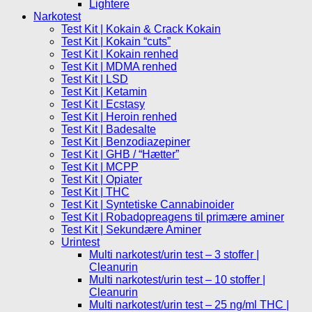
Lightere
Narkotest
Test Kit | Kokain & Crack Kokain
Test Kit | Kokain “cuts”
Test Kit | Kokain renhed
Test Kit | MDMA renhed
Test Kit | LSD
Test Kit | Ketamin
Test Kit | Ecstasy
Test Kit | Heroin renhed
Test Kit | Badesalte
Test Kit | Benzodiazepiner
Test Kit | GHB / “Hætter”
Test Kit | MCPP
Test Kit | Opiater
Test Kit | THC
Test Kit | Syntetiske Cannabinoider
Test Kit | Robadopreagens til primære aminer
Test Kit | Sekundære Aminer
Urintest
Multi narkotest/urin test – 3 stoffer |
Cleanurin
Multi narkotest/urin test – 10 stoffer |
Cleanurin
Multi narkotest/urin test – 25 ng/ml THC |