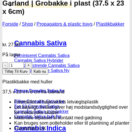
Garland | Grobakke i plast (37.5 x 23
Alle Cannabis -og Skunkfrø
x 6cm)
Forside
/
Shop
/
Propagators & plastic trays
/
Plastikbakker
Cannabis Sativa
kr.
27.00
På lager
Feminiseret Cannabis Sativa
Cannabis Sativa Hybrider
Garland
Autoblomstrende Cannabis Sativa
|
Hurtigblomstrende Sativa
Tilføj Til Kurv
Køb nu
Grobakke
i
Plastikbakke med huller
plast
Diverse Cannabis Sativa frø
(37.5
37,5 x 23 x h 6 cm fra Garland
x
Billige Cannabis Sativa frø
23
Fremstillet af højkvalitets letvægtsplastik
Top 10 Cannabis Sativa
x
Let bøjeligt, hvilket giver høj modstandsdygtighed over
Cannabis Sativa mix-pakker
6cm)
for mekaniske skader
Cannabis Sativa bulk frø
antal
Materiale tilpasset til kontakt med gødning
Kan bruges som potteholder eller til plantning af planter
Cannabis Indica
Fremstillet i UK