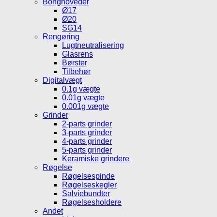
Bonghoveder
Ø17
Ø20
SG14
Rengøring
Lugtneutralisering
Glasrens
Børster
Tilbehør
Digitalvægt
0.1g vægte
0.01g vægte
0.001g vægte
Grinder
2-parts grinder
3-parts grinder
4-parts grinder
5-parts grinder
Keramiske grindere
Røgelse
Røgelsespinde
Røgelseskegler
Salviebundter
Røgelsesholdere
Andet