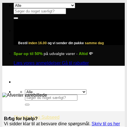
Fortsæt
til
Søg
indhold
efter:
Bestil
inden 16.00
og vi sender din pakke
samme dag
Spar op til 50%
på udvalgte varer -
Altid
💸
Læs vores anmeldelser
Gå til rabatter
Søg
efter:
Skunkfrø hos Subseed
Brug for hjælp?
Vi sidder klar til at besvare dine spørgsmål.
Skriv til os her