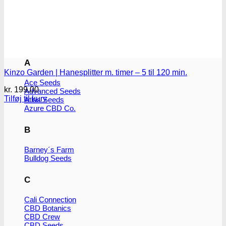
123
00 Seeds
710 Genetics
A
Kinzo Garden | Hanesplitter m. timer – 5 til 120 min.
Ace Seeds
kr.
199.00
Advanced Seeds
Tilføj til kurv
Atlas Seeds
Azure CBD Co.
B
Barney´s Farm
Bulldog Seeds
C
Cali Connection
CBD Botanics
CBD Crew
CBD Seeds