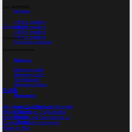
Cvr: 40690956
Grindere
2-Parts grindere
@subseed.dk
3-Parts grindere
4-Parts grindere
5-Parts grindere
Fragtmetoder
Keramiske grindere
Betalingsmuligheder
Røgelse
Røgelsespinde
Røgelseskegler
Salviebundter
Røgelsesholdere
Butik
Rengøring
Lugt- og duftfjernere
Alle vores Cannabis -og Skunkfrø
Glasrens
Billige Skunk -og Cannabisfrø
Børster
Gratis Skunk -og Cannabisfrø 🌿
Tilbehør
Cannabis brands og avlere
Papir og filter