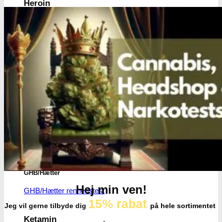
Heroin
Heroin renhedstest
Badesalte
Badesalte renhedstest
LSD
LSD renhedstest
Benzodiazepiner
Benzoer renhedstest
GHB/Hætter
Hej min ven!
GHB/Hætter renhedstest
15% rabat
Jeg vil gerne tilbyde dig
på hele sortimentet
Ketamin