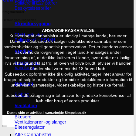
Gå til vores facebook-side
Splittere til E27 pærer
Beskyttelsesbriller
Fragtmetoder
Betalingsmuligheder
Strømforsygning
ANSVARSFRASKRIVELSE
CMH ballaster
Kultivering af cannabisfrø er ulovligt i mange lande, herunder
Ballaster til HPS/MH
Danmark. Subseed.dk sælger udelukkende cannabisfrø som
samlerobjekter og til genetisk præservation. Det er kundens ansvar
Vanding
at overholde lovgivningen i eget land.
Frø sælges under
forudsætning af, at de ikke kultiveres i lande, hvor dette er ulovligt.
Vandpumper
Hvis vi har grund til at tro, at loven vil blive brudt, afviser vi handlen.
Vandtanke
Kunder skal være mindst 18 år ved køb.
Subseed.dk opfordrer ikke til ulovlig aktivitet, tager intet ansvar for
brugen af solgte produkter og formidler udelukkende information til
Gødning
undervisningsmæssige, videnskabelige og historiske formål.
Biobizz
Subseed.dk påtager sig intet ansvar for juridiske konsekvenser af
køb eller brug af vores produkter.
Ventilation
Denne side er udviklet i samarbejde
Simpelseo.dk
Blæsere
Ventilationsrør -og slanger
Blæseregulator
Alle Cannabisfrø