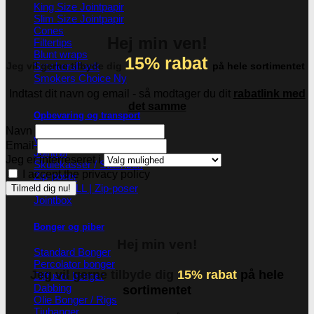
King Size Jointpapir
Slim Size Jointpapir
Cones
Hej min ven!
Filtertips
Blunt wraps
15% rabat
SmokersPack
Jeg vil gerne tilbyde dig
på hele sortimentet
Smokers Choice
Indtast dit navn og email - så modtager du dit
rabatlink med
det samme
Opbevaring og transport
Navn
Vacuum beholdere
Email
Jointrør
Jeg er interreseret i
Skulekasser / Stashbox
I accept the privacy policy
Zip-poser
NO SMELL | Zip-poser
Jointbox
Bonger og piber
Hej min ven!
Standard Bonger
Percolator bonger
Jeg vil gerne tilbyde dig
15% rabat
på hele
Diffusor bonger
Dabbing
sortimentet
Olie Bonger / Rigs
Tjubanger