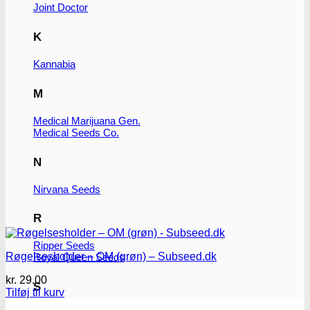
vælges
Joint Doctor
på
varesiden
K
Kannabia
M
Medical Marijuana Gen.
Medical Seeds Co.
N
Nirvana Seeds
R
Ripper Seeds
Røgelsesholder – OM (grøn) – Subseed.dk
Royal Queen Seeds
kr.
29.00
S
Tilføj til kurv