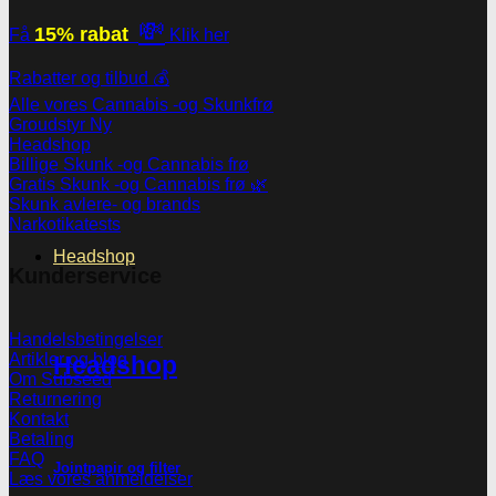
💸
15% rabat
Få
Klik her
Rabatter og tilbud 💰
Alle vores Cannabis -og Skunkfrø
Groudstyr
Headshop
Billige Skunk -og Cannabis frø
Gratis Skunk -og Cannabis frø 🌿
Skunk avlere- og brands
Narkotikatests
Headshop
Kunderservice
Handelsbetingelser
Artikler og blog
Headshop
Om Subseed
Returnering
Kontakt
Betaling
FAQ
Jointpapir og filter
Læs vores anmeldelser