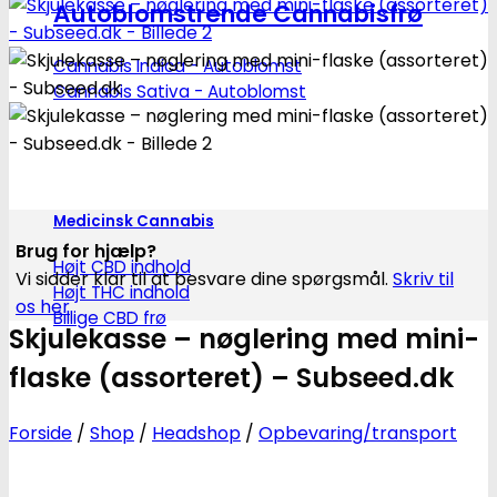
Autoblomstrende Cannabisfrø
Cannabis Indica - Autoblomst
Cannabis Sativa - Autoblomst
Medicinsk Cannabis
Brug for hjælp?
Højt CBD indhold
Vi sidder klar til at besvare dine spørgsmål.
Skriv til
Højt THC indhold
os her
Billige CBD frø
Skjulekasse – nøglering med mini-
flaske (assorteret) – Subseed.dk
Forside
/
Shop
/
Headshop
/
Opbevaring/transport