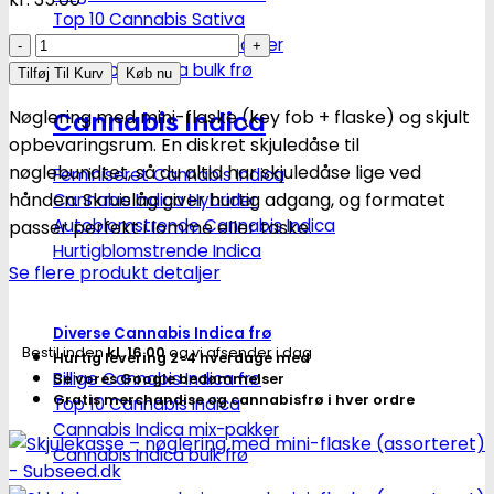
Top 10 Cannabis Sativa
Skjulekasse
Cannabis Sativa mix-pakker
Cannabis Sativa bulk frø
–
Tilføj Til Kurv
Køb nu
nøglering
Cannabis Indica
Nøglering med mini-flaske (key fob + flaske) og skjult
med
opbevaringsrum. En diskret skjuledåse til
mini-
nøglebundtet, så du altid har skjuledåse lige ved
Feminiseret Cannabis Indica
flaske
hånden. Skruelåg giver hurtig adgang, og formatet
Cannabis Indica Hybrider
(assorteret)
Autoblomstrende Cannabis Indica
passer perfekt i lomme eller taske.
-
Hurtigblomstrende Indica
Subseed.dk
Se flere produkt detaljer
antal
Diverse Cannabis Indica frø
Bestil inden
kl. 16.00
og vi afsender i dag
Hurtig levering 2-4 hverdage med
Billige Cannabis Indica frø
Se vores Google bedømmelser
Gratis merchandise og cannabisfrø i hver ordre
Top 10 Cannabis Indica
Cannabis Indica mix-pakker
Cannabis Indica bulk frø