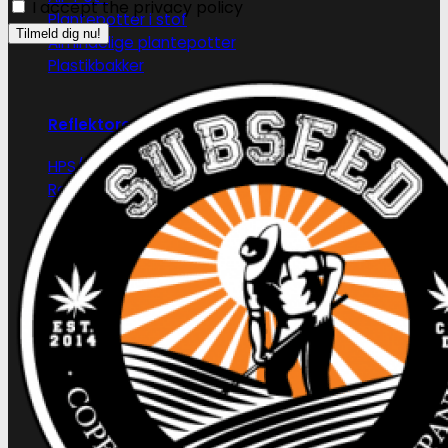
I accept the privacy policy
Plantepotter i stof
Almindelige plantepotter
Plastikbakker
Reflektorer & tilbehør
HPS/MH/CFL
Refleksivt mylar/folie
Forspiring og plantestart
Root!t
Root Riot
Jiffy disks
Eazy Plugs
Grodan
Efterbehandling