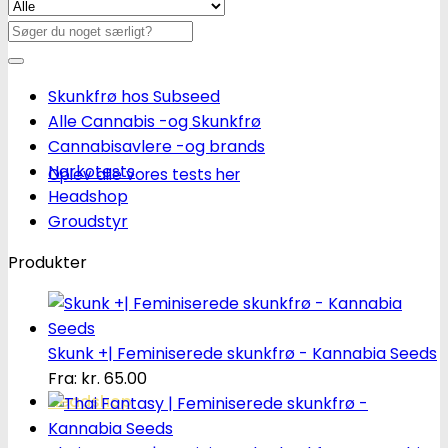
Se alle tilbud her
Søg
efter:
Skunkfrø hos Subseed
Alle Cannabis -og Skunkfrø
Cannabisavlere -og brands
Narkotests
Oplev alle vores tests her
Headshop
Groudstyr
Produkter
Skunk +| Feminiserede skunkfrø - Kannabia Seeds
Fra:
kr.
65.00
Headshop