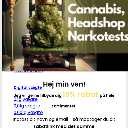
Ø17
Ø20
SG14
Sniff & Snus
Master blastere
Snuff Box
Snifferør
Sniffesæt
Pulverbeholdere
Pulverknusere
Hej min ven!
Digital vægte
15% rabat
Jeg vil gerne tilbyde dig
på hele
0,1g vægte
0,01g vægte
sortimentet
0,001g vægte
Indtast dit navn og email - så modtager du dit
rabatlink med det samme