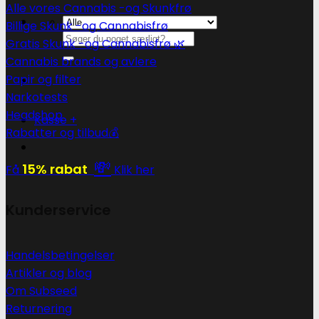
Alle vores Cannabis -og Skunkfrø
Billige Skunk -og Cannabisfrø
Søg
Gratis Skunk -og Cannabisfrø 🌿
efter:
Cannabis brands og avlere
Papir og filter
Narkotests
Headshop
Kasse
+
Rabatter og tilbud💰
💸
15% rabat
Få
Klik her
Kunderservice
Handelsbetingelser
Artikler og blog
Om Subseed
Returnering