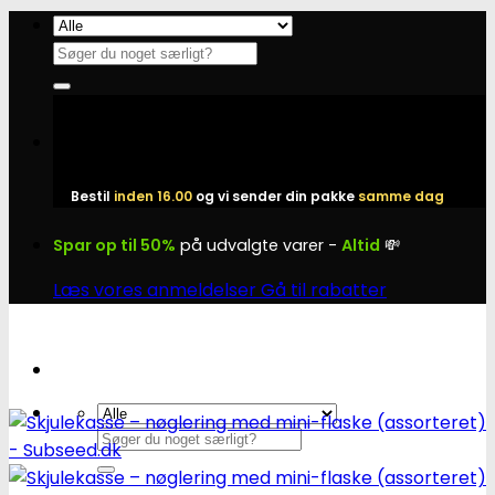
Fortsæt
til
Søg
indhold
efter:
Bestil
inden 16.00
og vi sender din pakke
samme dag
Spar op til 50%
på udvalgte varer -
Altid
💸
Læs vores anmeldelser
Gå til rabatter
Søg
efter: