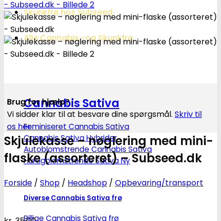
Skunkfrø hos Subseed
Alle Cannabis -og Skunkfrø
Cannabis Sativa
Brug for hjælp?
Vi sidder klar til at besvare dine spørgsmål.
Skriv til
os her
Feminiseret Cannabis Sativa
Cannabis Sativa Hybrider
Skjulekasse – nøglering med mini-
Autoblomstrende Cannabis Sativa
flaske (assorteret) – Subseed.dk
Hurtigblomstrende Sativa
Forside
/
Shop
/
Headshop
/
Opbevaring/transport
Diverse Cannabis Sativa frø
Billige Cannabis Sativa frø
kr.
35.00