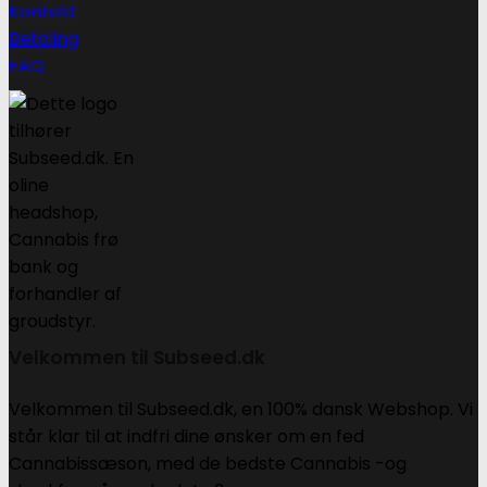
Kontakt
Betaling
FAQ
Velkommen til Subseed.dk
Velkommen til Subseed.dk, en 100% dansk Webshop. Vi
står klar til at indfri dine ønsker om en fed
Cannabissæson, med de bedste Cannabis -og