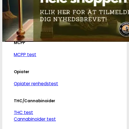
Ketamin
Ketamin renhedstest
MCPP
MCPP test
Opiater
Opiater renhedstest
THC/Cannabinoider
THC test
Cannabinoider test