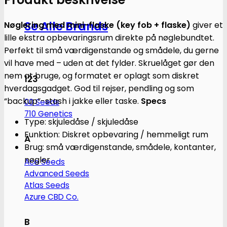
antal
Se Alle Brands
Nøglering med mini-flaske (key fob + flaske)
giver et
lille ekstra opbevaringsrum direkte på nøglebundtet.
Perfekt til små værdigenstande og smådele, du gerne
vil have med – uden at det fylder. Skruelåget gør den
nem at bruge, og formatet er oplagt som diskret
123
hverdagsgadget. God til rejser, pendling og som
“backup”-stash i jakke eller taske.
Specs
00 Seeds
710 Genetics
Type: skjuledåse / skjuledåse
Funktion: Diskret opbevaring / hemmeligt rum
A
Brug: små værdigenstande, smådele, kontanter,
nøgler
Ace Seeds
Advanced Seeds
Atlas Seeds
Azure CBD Co.
B