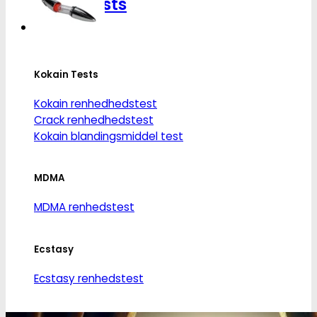
Narkotests
på
varesiden
Kokain Tests
Kokain renhedhedstest
Crack renhedhedstest
Kokain blandingsmiddel test
MDMA
MDMA renhedstest
Ecstasy
Ecstasy renhedstest