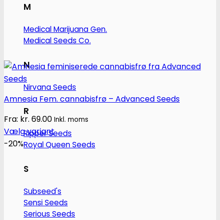
M
Medical Marijuana Gen.
Medical Seeds Co.
N
Nirvana Seeds
Amnesia Fem. cannabisfrø – Advanced Seeds
R
Fra:
kr.
69.00
Inkl. moms
Vælg variant
Ripper Seeds
Dette
-20%
Royal Queen Seeds
vare
har
S
flere
Subseed's
varianter.
Sensi Seeds
Mulighederne
Serious Seeds
kan