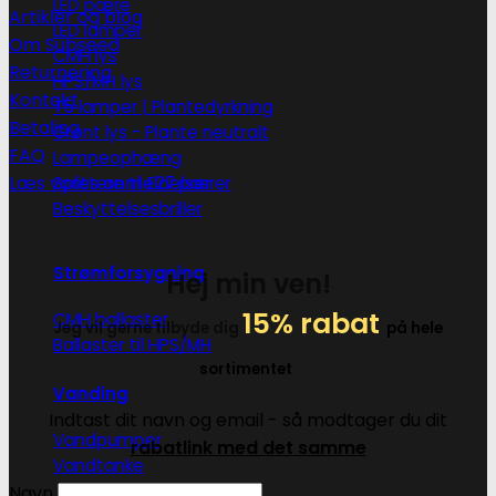
LED pære
Artikler og blog
LED lamper
Om Subseed
CMH lys
Returnering
HPS/MH lys
Kontakt
T5 lamper | Plantedyrkning
Betaling
Grønt lys - Plante neutralt
FAQ
Lampeophæng
Læs vores anmeldelser
Splittere til E27 pærer
Beskyttelsesbriller
Strømforsygning
Hej min ven!
15% rabat
CMH ballaster
Jeg vil gerne tilbyde dig
på hele
Ballaster til HPS/MH
sortimentet
Vanding
Indtast dit navn og email - så modtager du dit
Vandpumper
rabatlink med det samme
Vandtanke
Navn