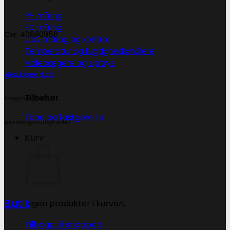
PH måling
EC måling
Cvr: 40690956
Co2 måling og kontrol
Temperatur og fugtighedsmålere
Målebægere og sprays
@subseed.dk
Tilbehør
Fragtmetoder
Tape og fastgørelse
Betalingsmuligheder
Kurv
Butik
Ingen produkter i kurven.
Tilbage til shoppen