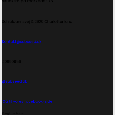
skunkfrø på markedet <3
Schioldannsvej 3, 2920 Charlottenlund
Kontakt@subseed.dk
40690956
@subseed.dk
Gå til vores facebook-side
Fragtmetoder