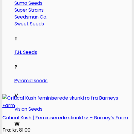
Sumo Seeds
vælges
Super Strains
på
Seedsman Co.
varesiden
Sweet Seeds
T
T.H. Seeds
P
Pyramid seeds
V
Vision Seeds
Critical Kush | Feminiserede skunkfrø – Barney’s Farm
W
Fra:
kr.
81.00