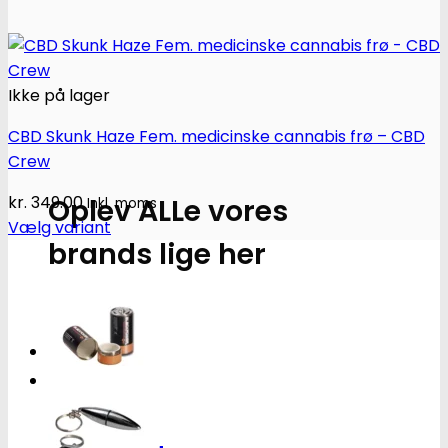
Ikke på lager
CBD Skunk Haze Fem. medicinske cannabis frø – CBD
Crew
Oplev ALLe vores
kr.
349.00
Inkl. moms
Vælg variant
brands lige her
Dette
vare
har
Gå til brands
flere
Narkotests
varianter.
Mulighederne
kan
vælges