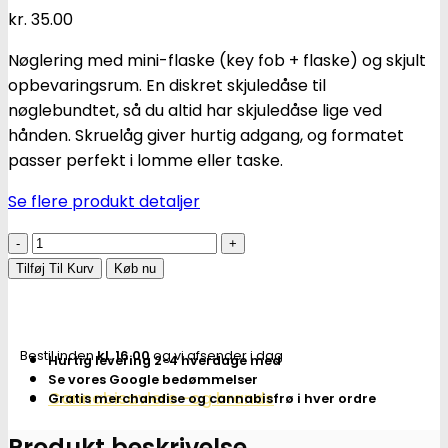
kr.
35.00
Nøglering med mini-flaske (key fob + flaske) og skjult
opbevaringsrum. En diskret skjuledåse til
nøglebundtet, så du altid har skjuledåse lige ved
hånden. Skruelåg giver hurtig adgang, og formatet
passer perfekt i lomme eller taske.
Se flere produkt detaljer
Skjulekasse
–
Tilføj Til Kurv
Køb nu
nøglering
med
mini-
Bestil inden
kl. 16.00
og vi afsender i dag
Hurtig levering 2-4 hverdage med
flaske
Se vores Google bedømmelser
(assorteret)
Cannabisavlere -og brands
Gratis merchandise og cannabisfrø i hver ordre
-
Subseed.dk
Produkt beskrivelse