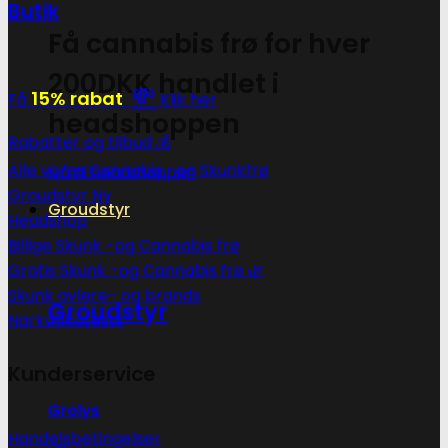
Butik
Få cannabis frø for hver
200DKK handlet i
💸
15% rabat
Få
Klik her
headshoppen
Rabatter og tilbud 💰
Alle vores Cannabis -og Skunkfrø
Gå til headshoppen
Groudstyr
Groudstyr
Headshop
Billige Skunk -og Cannabis frø
Gratis Skunk -og Cannabis frø 🌿
Skunk avlere- og brands
Groudstyr
Narkotikatests
Kunderservice
Grolys
Handelsbetingelser