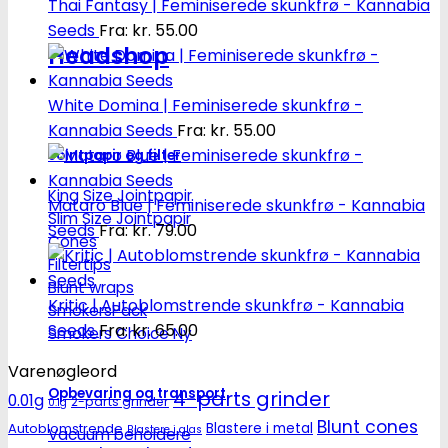
Thai Fantasy | Feminiserede skunkfrø - Kannabia
Seeds
Fra:
kr.
55.00
Headshop
White Domina | Feminiserede skunkfrø -
Kannabia Seeds
Fra:
kr.
55.00
Jointpapir og filter
King Size Jointpapir
Mataro Blue | Feminiserede skunkfrø - Kannabia
Slim Size Jointpapir
Seeds
Fra:
kr.
79.00
Cones
Filtertips
Blunt wraps
Kritic | Autoblomstrende skunkfrø - Kannabia
SmokersPack
Seeds
Fra:
kr.
65.00
Smokers Choice
Varenøgleord
Opbevaring og transport
4-parts grinder
0.01g
2-parts grinder
0.1g
Blunt cones
Autoblomstrende
Blastere i metal
Blastere i glas
Vacuum beholdere