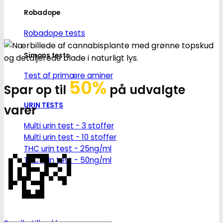
Robadope
Robadope tests
Simons tests
Test af primære aminer
50%
Spar op til
på udvalgte
URIN TESTS
varer
Multi urin test - 3 stoffer
💸
Multi urin test - 10 stoffer
THC urin test - 25ng/ml
THC urin test - 50ng/ml