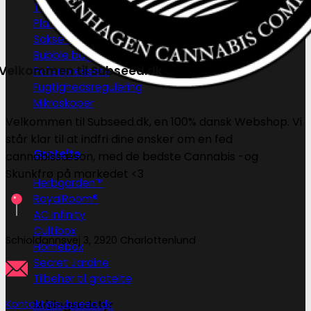
Tørrenet
Plantetrimmere
Sakse og plantetrimmere
Bubble bags
Velkommen til Subseed.dk
Pollenpressere
Fugtighedsregulering
Mikroskoper
Velkommen til Subseed.dk, en 100% dansk Webshop. Vi
står klar til at indfri dine ønsker om en fed
Grotelte
cannabissæson, med de bedste Cannabis -og
Skunkfrø på markedet <3
Herbgarden™
RoyalRoom®
AC infinity
Cultibox
Schioldannsvej 3, 2920 Charlottenlund
Homebox
Secret Jardine
Tilbehør til grotelte
Kontakt@subseed.dk
Målingsudstyr