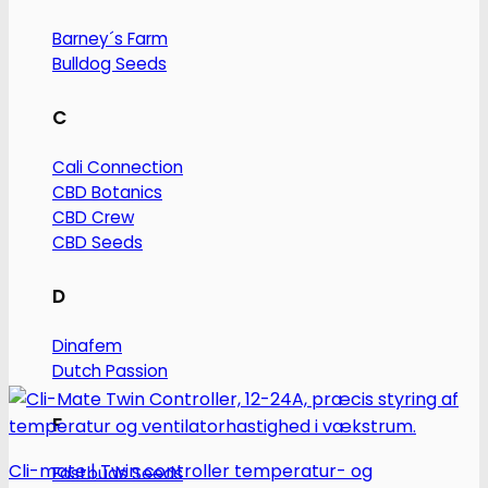
Barney´s Farm
Bulldog Seeds
C
Cali Connection
CBD Botanics
CBD Crew
CBD Seeds
D
Dinafem
Dutch Passion
F
Cli-mate | Twin controller temperatur- og
Fastbuds Seeds