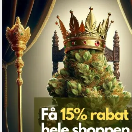
Heroin
Heroin renhedstest
Badesalte
Badesalte renhedstest
LSD
LSD renhedstest
Benzodiazepiner
Benzoer renhedstest
GHB/Hætter
GHB/Hætter renhedstest