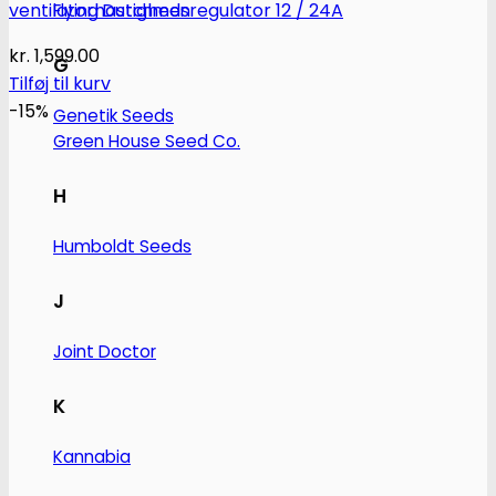
ventilatorhastighedsregulator 12 / 24A
Flying Dutchmen
kr.
1,599.00
G
Tilføj til kurv
-15%
Genetik Seeds
Green House Seed Co.
H
Humboldt Seeds
J
Joint Doctor
K
Kannabia