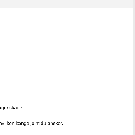
tager skade.
r hvilken længe joint du ønsker.