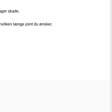
tager skade.
r hvilken længe joint du ønsker.