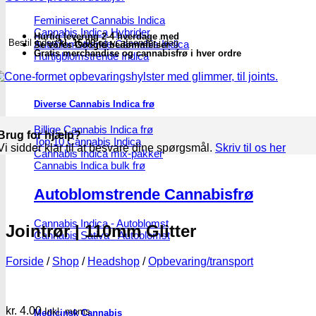
Feminiseret Cannabis Indica
Cannabis Indica Hybrider
Hurtig levering 2-4 hverdage med
Bestil inden
kl. 16.00
og vi afsender i dag
Autoblomstrende Cannabis Indica
Se vores Google bedømmelser
Gratis merchandise og cannabisfrø i hver ordre
Hurtigblomstrende Indica
Diverse Cannabis Indica frø
Billige Cannabis Indica frø
Brug for hjælp?
Top 10 Cannabis Indica
Vi sidder klar til at besvare dine spørgsmål.
Skriv til os her
Cannabis Indica mix-pakker
Cannabis Indica bulk frø
Autoblomstrende Cannabisfrø
Cannabis Indica - Autoblomst
Jointrør | 110mm Glitter
Cannabis Sativa - Autoblomst
Forside
/
Shop
/
Headshop
/
Opbevaring/transport
kr.
4.00
Inkl. moms
Medicinsk Cannabis