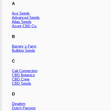
A
Ace Seeds
Advanced Seeds
Atlas Seeds
Azure CBD Co.
B
Barney´s Farm
Bulldog Seeds
C
Cali Connection
CBD Botanics
CBD Crew
CBD Seeds
D
Dinafem
Dutch Passion