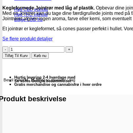
Kegleformede Jointrør med låg af plastik.
Opbevar dine joint
Højt CBD indhold
Med en Jointrør kan du tage dine færdigrullede joints med på f
Højt THC indhold
Jointrøret afgiver ingen aroma, farve eller kemi, som eventuelt 
Billige CBD frø
Et jointrør er kegleformet, så cones passer perfekt i hullet. Vore
Se flere produkt detaljer
Jointrør
|
Tilføj Til Kurv
Køb nu
110mm
Glitter
antal
Hurtig levering 2-4 hverdage med
Bestil inden
kl. 16.00
og vi afsender i dag
Se vores Google bedømmelser
Gratis merchandise og cannabisfrø i hver ordre
Produkt beskrivelse