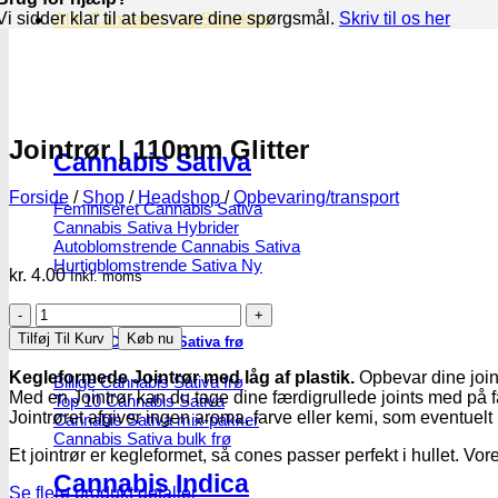
Vi sidder klar til at besvare dine spørgsmål.
Skriv til os her
Alle Cannabis -og Skunkfrø
Jointrør | 110mm Glitter
Cannabis Sativa
Forside
/
Shop
/
Headshop
/
Opbevaring/transport
Feminiseret Cannabis Sativa
Cannabis Sativa Hybrider
Autoblomstrende Cannabis Sativa
Hurtigblomstrende Sativa
kr.
4.00
Inkl. moms
Jointrør
|
Tilføj Til Kurv
Køb nu
Diverse Cannabis Sativa frø
110mm
Glitter
Kegleformede Jointrør med låg af plastik.
Opbevar dine joint
Billige Cannabis Sativa frø
antal
Med en Jointrør kan du tage dine færdigrullede joints med på f
Top 10 Cannabis Sativa
Jointrøret afgiver ingen aroma, farve eller kemi, som eventuelt 
Cannabis Sativa mix-pakker
Cannabis Sativa bulk frø
Et jointrør er kegleformet, så cones passer perfekt i hullet. Vore
Cannabis Indica
Se flere produkt detaljer