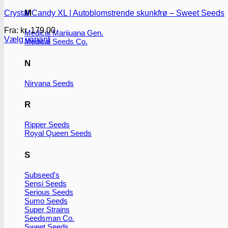
M
Crystal Candy XL | Autoblomstrende skunkfrø – Sweet Seeds
Fra:
kr.
179.00
Medical Marijuana Gen.
Vælg variant
Medical Seeds Co.
Dette
vare
N
har
flere
Nirvana Seeds
varianter.
Mulighederne
kan
R
vælges
på
Ripper Seeds
varesiden
Royal Queen Seeds
S
Subseed's
Sensi Seeds
Serious Seeds
Sumo Seeds
Super Strains
Seedsman Co.
Sweet Seeds