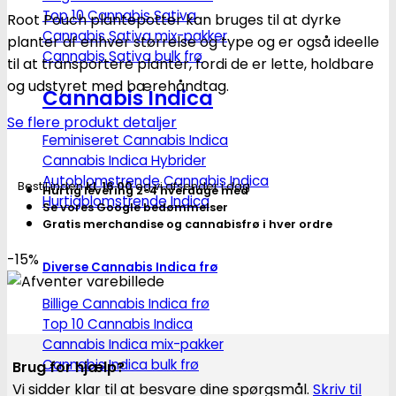
Stofpotte
Top 10 Cannabis Sativa
Root Pouch plantepotter kan bruges til at dyrke
"root
Cannabis Sativa mix-pakker
planter af enhver størrelse og type og er også ideelle
pouch"
Cannabis Sativa bulk frø
til at transportere planter, fordi de er lette, holdbare
-
og udstyret med bærehåndtag.
50x40cm
Cannabis Indica
78L
Se flere produkt detaljer
antal
Feminiseret Cannabis Indica
Cannabis Indica Hybrider
Autoblomstrende Cannabis Indica
Bestil inden
kl. 16.00
og vi afsender i dag
Hurtig levering 2-4 hverdage med
Hurtigblomstrende Indica
Se vores Google bedømmelser
Gratis merchandise og cannabisfrø i hver ordre
-15%
Diverse Cannabis Indica frø
Billige Cannabis Indica frø
Top 10 Cannabis Indica
Cannabis Indica mix-pakker
Cannabis Indica bulk frø
Brug for hjælp?
Vi sidder klar til at besvare dine spørgsmål.
Skriv til