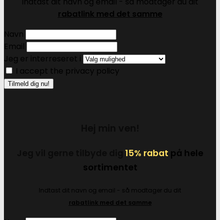
Indtast dit navn og email - så modtager du dit
rabatlink med det samme
Navn
Email
Jeg er interreseret i
I accept the privacy policy
Hej min ven!
Jeg vil gerne tilbyde dig
15% rabat
på hele
sortimentet
Indtast dit navn og email - så modtager du dit
rabatlink med det samme