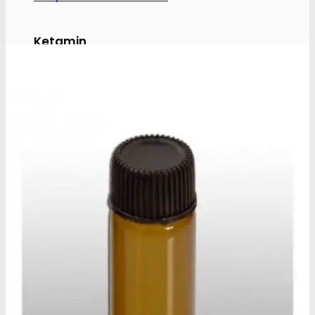
Ketamin
Ketamin renhedstest
MCPP
MCPP test
Opiater
Opiater renhedstest
THC/Cannabinoider
THC test
Cannabinoider test