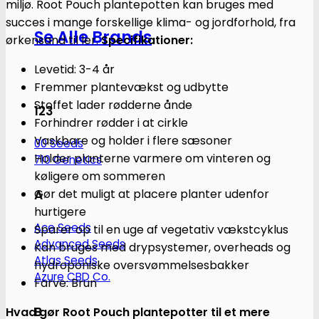
miljø. Root Pouch plantepotten kan bruges med
succes i mange forskellige klima- og jordforhold, fra
Se Alle Brands
ørkensand til ler.
Specifikationer:
Levetid: 3-4 år
Fremmer plantevækst og udbytte
Stoffet lader rødderne ånde
123
Forhindrer rødder i at cirkle
Vaskbare og holder i flere sæsoner
00 Seeds
Holder planterne varmere om vinteren og
710 Genetics
køligere om sommeren
Gør det muligt at placere planter udenfor
A
hurtigere
Ace Seeds
Sparer op til en uge af vegetativ vækstcyklus
Advanced Seeds
Kan bruges med drypsystemer, overheads og
Atlas Seeds
hydroponiske oversvømmelsesbakker
Azure CBD Co.
Farve: Brun
B
Hvad gør Root Pouch plantepotter til et mere