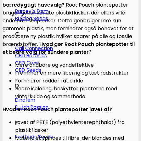
bæredygtigt havevalg?
Root Pouch plantepotter
Barney´s Farm
bruger genanvendte plastikflasker, der ellers ville
Bulldog Seeds
ende på lossepladser. Dette genbruger ikke kun
gammelt plastik, men forhindrer også behovet for at
C
producere ny plastik, hvilket sparer på olie og fossile
brændstoffer.
Hvad gør Root Pouch plantepotter til
Cali Connection
et bedre valg for sundere planter?
CBD Botanics
CBD Crew
Mere åndbare og vandeffektive
CBD Seeds
Fremmer en mere fiberrig og tæt rodstruktur
Forhindrer rødder i at cirkle
D
Bedre isolering, beskytter planterne mod
vinterkulde og sommerhede
Dinafem
Dutch Passion
Hvad er Root Pouch plantepotter lavet af?
Lavet af PETE (polyethylenterephthalat) fra
F
plastikflasker
Fastbuds Seeds
Materialet spindes til fibre, der blandes med