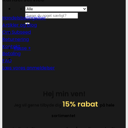
Søg
Handelsbetingelser
efter:
Artikler og blog
Om Subseed
Returnering
Kontakt
Kasse
+
Betaling
FAQ
Læs vores anmeldelser
Hej min ven!
15% rabat
Jeg vil gerne tilbyde dig
på hele
sortimentet