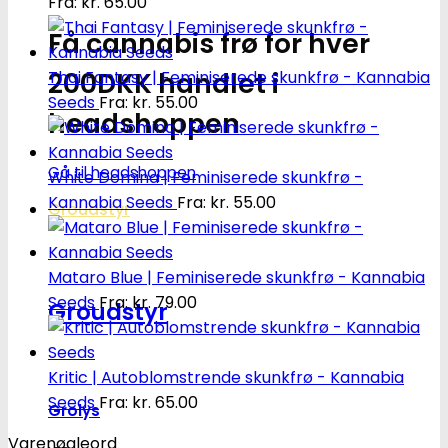
Fra:
kr.
65.00
Få cannabis frø for hver
200DKK handlet i
Thai Fantasy | Feminiserede skunkfrø - Kannabia
Seeds
Fra:
kr.
55.00
headshoppen
Gå til headshoppen
White Domina | Feminiserede skunkfrø -
Kannabia Seeds
Fra:
kr.
55.00
Groudstyr
Mataro Blue | Feminiserede skunkfrø - Kannabia
Seeds
Fra:
kr.
79.00
Groudstyr
Kritic | Autoblomstrende skunkfrø - Kannabia
Seeds
Fra:
kr.
65.00
Grolys
Varenøgleord