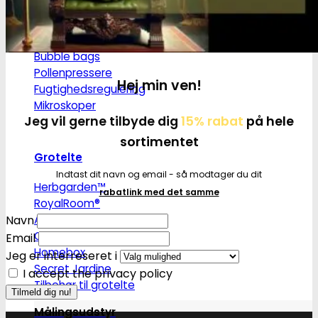
Tørrenet
Plantetrimmere
Sakse og plantetrimmere
Bubble bags
Pollenpressere
Hej min ven!
Fugtighedsregulering
Mikroskoper
Jeg vil gerne tilbyde dig
15% rabat
på hele
sortimentet
Grotelte
Indtast dit navn og email - så modtager du dit
Herbgarden™
rabatlink med det samme
RoyalRoom®
AC infinity
Navn
Cultibox
Email
Homebox
Jeg er interreseret i
Secret Jardine
I accept the privacy policy
Tilbehør til grotelte
Målingsudstyr