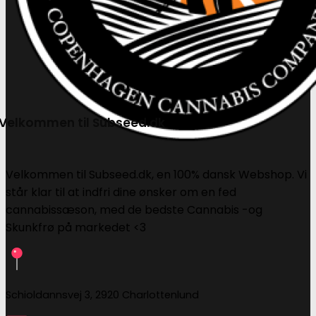
Velkommen til Subseed.dk
Velkommen til Subseed.dk, en 100% dansk Webshop. Vi
står klar til at indfri dine ønsker om en fed
cannabissæson, med de bedste Cannabis -og
Skunkfrø på markedet <3
Schioldannsvej 3, 2920 Charlottenlund