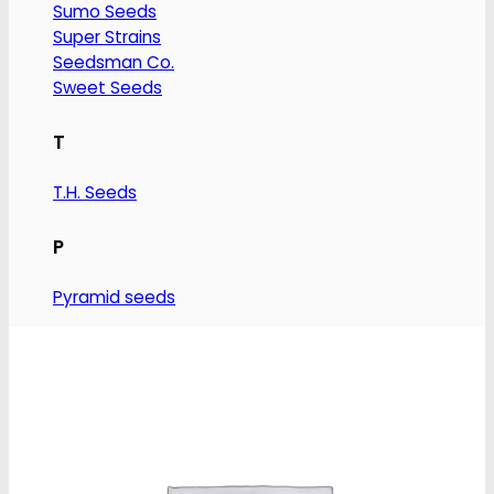
Sumo Seeds
vælges
Super Strains
på
Seedsman Co.
varesiden
Sweet Seeds
T
T.H. Seeds
P
Pyramid seeds
V
Vision Seeds
W