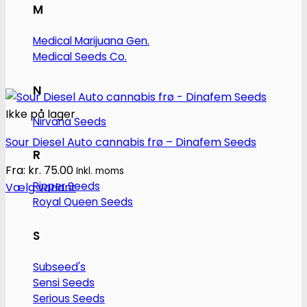
M
Medical Marijuana Gen.
Medical Seeds Co.
N
Ikke på lager
Nirvana Seeds
Sour Diesel Auto cannabis frø – Dinafem Seeds
R
Fra:
kr.
75.00
Inkl. moms
Ripper Seeds
Vælg variant
Royal Queen Seeds
Dette
vare
S
har
flere
Subseed's
varianter.
Sensi Seeds
Mulighederne
Serious Seeds
kan