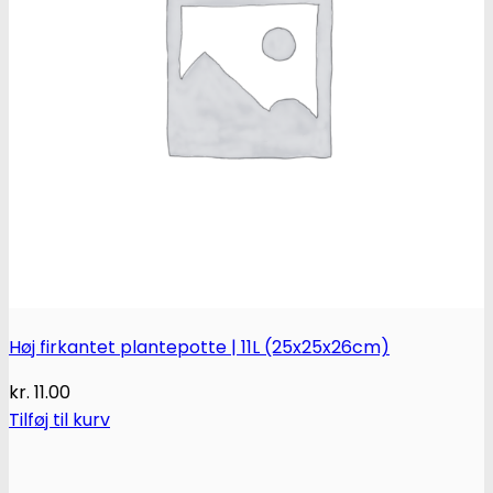
World of Seeds
Høj firkantet plantepotte | 11L (25x25x26cm)
kr.
11.00
Tilføj til kurv