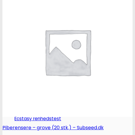
Narkotests
Kokain Tests
Kokain renhedhedstest
Crack renhedhedstest
Kokain blandingsmiddel test
MDMA
MDMA renhedstest
Ecstasy
Ecstasy renhedstest
Piberensere – grove (20 stk.) – Subseed.dk