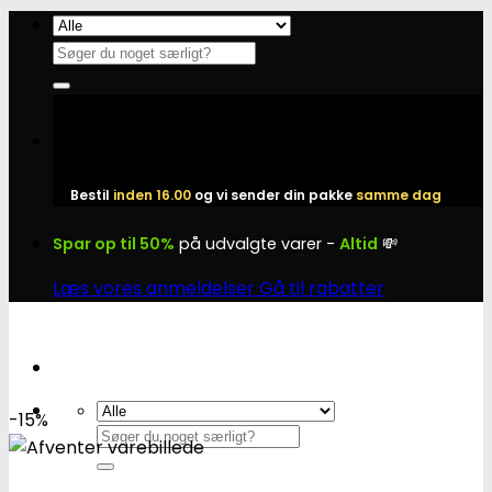
Fortsæt
til
Søg
indhold
efter:
Bestil
inden 16.00
og vi sender din pakke
samme dag
Spar op til 50%
på udvalgte varer -
Altid
💸
Læs vores anmeldelser
Gå til rabatter
-15%
Søg
efter: