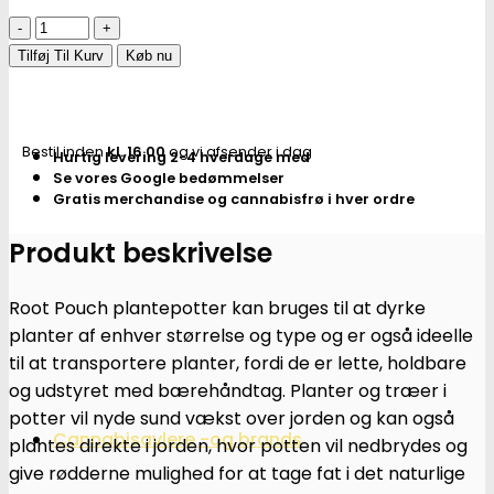
Growbag
|
Tilføj Til Kurv
Køb nu
Stofpotte
"root
pouch"
Bestil inden
kl. 16.00
og vi afsender i dag
Hurtig levering 2-4 hverdage med
-
Se vores Google bedømmelser
50x40cm
Gratis merchandise og cannabisfrø i hver ordre
78L
antal
Produkt beskrivelse
Root Pouch plantepotter kan bruges til at dyrke
planter af enhver størrelse og type og er også ideelle
til at transportere planter, fordi de er lette, holdbare
og udstyret med bærehåndtag. Planter og træer i
potter vil nyde sund vækst over jorden og kan også
Cannabisavlere -og brands
plantes direkte i jorden, hvor potten vil nedbrydes og
give rødderne mulighed for at tage fat i det naturlige