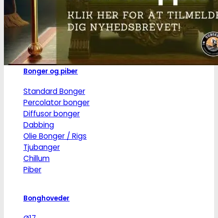
Jointrør
Skulekasser / Stashbox
Zip-poser
NO SMELL | Zip-poser
Jointbox
Bonger og piber
Standard Bonger
Percolator bonger
Diffusor bonger
Dabbing
Olie Bonger / Rigs
Tjubanger
Chillum
Piber
Bonghoveder