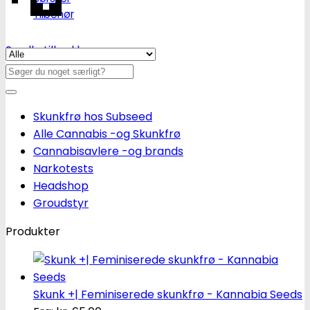
Tilbehør
Se alle tilbud her
Søg
efter:
Skunkfrø hos Subseed
Alle Cannabis -og Skunkfrø
Cannabisavlere -og brands
Narkotests
Headshop
Groudstyr
Produkter
Skunk +| Feminiserede skunkfrø - Kannabia Seeds