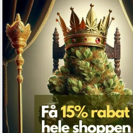
Headshop
Jointpapir og filter
King Size Jointpapir
Slim Size Jointpapir
Cones
Filtertips
Blunt wraps
SmokersPack
Smokers Choice
Opbevaring og transport
Vacuum beholdere