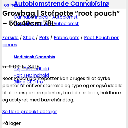
Autoblomstrende Cannabisfrø
os her
Growbag | Stofpotte “root pouch”
Cannabis Indica - Autoblomst
– 50x40cm 78L
Cannabis Sativa - Autoblomst
Forside
/
Shop
/
Pots
/
Fabric pots
/
Root Pouch per
pieces
Medicinsk Cannabis
Den
Den
kr.
99.00
kr.
84.15
Højt CBD indhold
oprindelige
aktuelle
Højt THC indhold
Root Pouch plantepotter kan bruges til at dyrke
pris
pris
Billige CBD frø
planter af enhver størrelse og type og er også ideelle
var:
er:
til at transportere planter, fordi de er lette, holdbare
kr. 99.00.
kr. 84.15.
og udstyret med bærehåndtag.
Se flere produkt detaljer
På lager