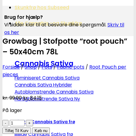
Skunkfrø hos Subseed
Brug for hjælp?
Alle Cannabis -og Skunkfrø
Vi sidder klar til at besvare dine spørgsmål.
Skriv til
os her
Growbag | Stofpotte “root pouch”
– 50x40cm 78L
Cannabis Sativa
Forside
/
Shop
/
Pots
/
Fabric pots
/
Root Pouch per
pieces
Feminiseret Cannabis Sativa
Cannabis Sativa Hybrider
Autoblomstrende Cannabis Sativa
Den
Den
kr.
99.00
kr.
84.15
Hurtigblomstrende Sativa
oprindelige
aktuelle
På lager
pris
pris
var:
er:
Diverse Cannabis Sativa frø
Growbag
kr. 99.00.
kr. 84.15.
|
Tilføj Til Kurv
Køb nu
Billige Cannabis Sativa frø