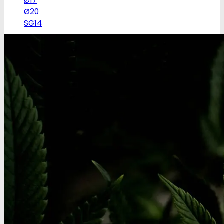
Ø17
Ø20
SG14
Sniff & Snus
Master blastere
Snuff Box
Snifferør
Sniffesæt
Pulverbeholdere
Pulverknusere
Digital vægte
0,1g vægte
0,01g vægte
0,001g vægte