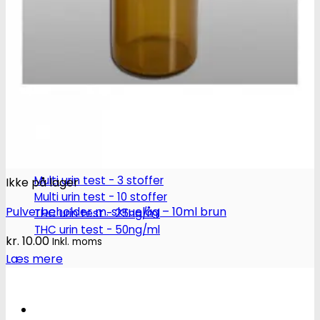
Robadope
Robadope tests
Simons tests
Test af primære aminer
URIN TESTS
Multi urin test - 3 stoffer
Ikke på lager
Multi urin test - 10 stoffer
Pulverbeholder m. skruelåg – 10ml brun
THC urin test - 25ng/ml
THC urin test - 50ng/ml
kr.
10.00
Inkl. moms
Læs mere