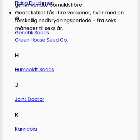
Flying Dutchmen
genanvendte bomuldsfibre
Geotekstilet fås i fire versioner, hver med en
G
forskellig nedbrydningsperiode – fra seks
måneder til seks år.
Genetik Seeds
Green House Seed Co.
H
Humboldt Seeds
J
Joint Doctor
K
Kannabia