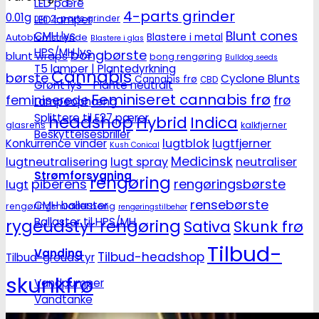
LED pære
4-parts grinder
0.01g
LED lamper
2-parts grinder
0.1g
Blunt cones
CMH lys
Autoblomstrende
Blastere i metal
Blastere i glas
HPS/MH lys
bongbørste
blunt wraps
bong rengøring
Bulldog seeds
T5 lamper | Plantedyrkning
Cannabis
børste
Cyclone Blunts
Cannabis frø
CBD
Grønt lys - Plante neutralt
Feminiseret cannabis frø
feminiserede
frø
Lampeophæng
Splittere til E27 pærer
headshop
Hybrid
Indica
glasrens
kalkfjerner
Beskyttelsesbriller
lugtblok
lugtfjerner
Konkurrence vinder
Kush Conical
Medicinsk
lugtneutralisering
lugt spray
neutraliser
Strømforsygning
rengøring
piberens
rengøringsbørste
lugt
rensebørste
CMH ballaster
rengøringsmiddel bong
rengøringstilbehør
Ballaster til HPS/MH
rygeudstyr rengøring
Sativa
Skunk frø
Tilbud-
Vanding
Tilbud-headshop
Tilbud-groudstyr
skunkfrø
Vandpumper
Vandtanke