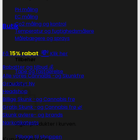
PH måling
EC måling
Co2 måling og kontrol
Butik
Temperatur og fugtighedsmålere
Målebægere og sprays
💸
15% rabat
Få
Klik her
Tilbehør
Rabatter og tilbud 💰
Tape og fastgørelse
Alle vores Cannabis -og Skunkfrø
Groudstyr
Kurv
Headshop
Billige Skunk -og Cannabis frø
Gratis Skunk -og Cannabis frø 🌿
Skunk avlere- og brands
Narkotikatests
Ingen produkter i kurven.
Tilbage til shoppen
Kunderservice