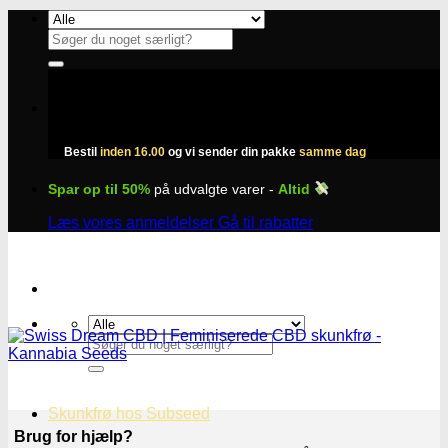
Fortsæt
til
Søg
indhold
efter:
Bestil
inden 16.00
og vi sender din pakke
samme dag
Spar op til 50%
på udvalgte varer -
Altid
Læs vores anmeldelser
Gå til rabatter
Søg
efter:
Skunkfrø hos Subseed
Brug for hjælp?