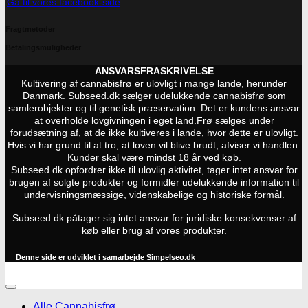
Gå til vores facebook-side
Fragtmetoder
Betalingsmuligheder
ANSVARSFRASKRIVELSE
Kultivering af cannabisfrø er ulovligt i mange lande, herunder
Danmark. Subseed.dk sælger udelukkende cannabisfrø som
samlerobjekter og til genetisk præservation. Det er kundens ansvar
at overholde lovgivningen i eget land.
Frø sælges under
forudsætning af, at de ikke kultiveres i lande, hvor dette er ulovligt.
Hvis vi har grund til at tro, at loven vil blive brudt, afviser vi handlen.
Kunder skal være mindst 18 år ved køb.
Subseed.dk opfordrer ikke til ulovlig aktivitet, tager intet ansvar for
brugen af solgte produkter og formidler udelukkende information til
undervisningsmæssige, videnskabelige og historiske formål.
Subseed.dk påtager sig intet ansvar for juridiske konsekvenser af
køb eller brug af vores produkter.
Denne side er udviklet i samarbejde
Simpelseo.dk
Alle Cannabisfrø