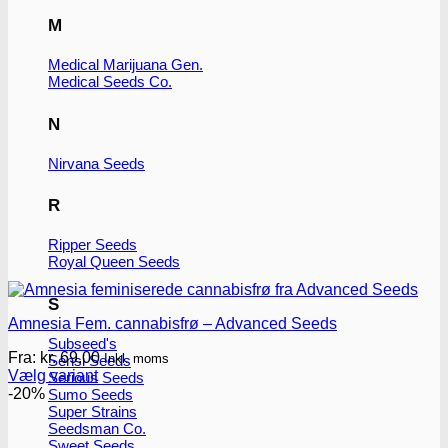
M
Medical Marijuana Gen.
Medical Seeds Co.
N
Nirvana Seeds
R
Ripper Seeds
Royal Queen Seeds
S
Amnesia Fem. cannabisfrø – Advanced Seeds
Subseed's
Fra:
kr.
69.00
Inkl. moms
Sensi Seeds
Vælg variant
Serious Seeds
Dette
-20%
Sumo Seeds
vare
Super Strains
har
Seedsman Co.
Sweet Seeds
flere