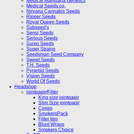
Medical Marijuana Genetics
Medical Seeds co.
Nirvana Cannabis Seeds
Ripper Seeds
Royal Queen Seeds
Subseed’s
Sensi Seeds
Serious Seeds
Sumo Seeds
Super Strains
Seedsman Seed Company
Sweet Seeds
T.H. Seeds
Pyramid Seeds
Vision Seeds
World Of Seeds
Headshop
jointpapir/Filter
King size jointpapir
Slim Size jointpapir
Cones
SmokersPack
Filter tips
Blunt Wraps
Smokers Choice