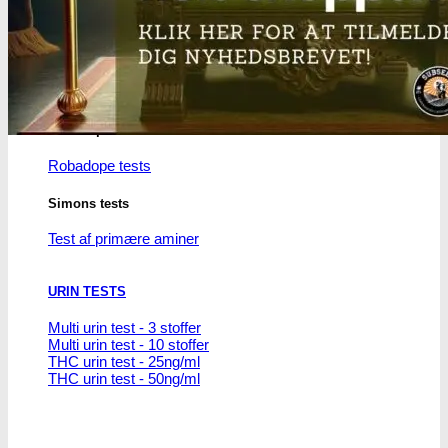
THC/Cannabinoider
THC test
Cannabinoider test
Robadope
Robadope tests
Simons tests
Test af primære aminer
URIN TESTS
Multi urin test - 3 stoffer
Multi urin test - 10 stoffer
THC urin test - 25ng/ml
THC urin test - 50ng/ml