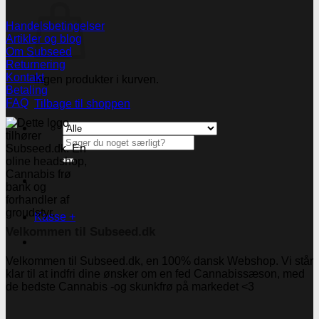
Handelsbetingelser
Artikler og blog
Om Subseed
Returnering
Kontakt
Ingen produkter i kurven.
Betaling
FAQ
Tilbage til shoppen
Søg
efter:
Kasse
+
Velkommen til Subseed.dk
Velkommen til Subseed.dk, en 100% dansk Webshop. Vi står
klar til at indfri dine ønsker om en fed Cannabissæson, med
de bedste Cannabis -og skunkfrø på markedet <3