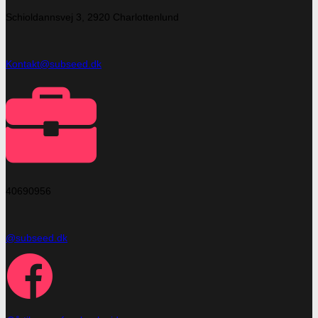
Schioldannsvej 3, 2920 Charlottenlund
Kontakt@subseed.dk
40690956
@subseed.dk