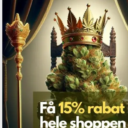
Benzodiazepiner
Benzoer renhedstest
GHB/Hætter
GHB/Hætter renhedstest
Ketamin
Ketamin renhedstest
MCPP
MCPP test
Opiater
Opiater renhedstest