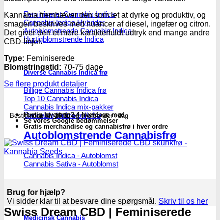
Kannabia
Seeds
Feminiseret Cannabis Indica
Kannabia fremhæver den som let at dyrke og produktiv, og
Cannabis Indica Hybrider
antal
smagen beskrives med nuancer af diesel, ingefær og citron.
Autoblomstrende Cannabis Indica
Det giver den et mere karakterfuldt udtryk end mange andre
Hurtigblomstrende Indica
CBD-linjer.
Type:
Feminiserede
Blomstringstid:
70-75 dage
Diverse Cannabis Indica frø
Se flere produkt detaljer
Billige Cannabis Indica frø
Top 10 Cannabis Indica
Cannabis Indica mix-pakker
Cannabis Indica bulk frø
Hurtig levering 2-4 hverdage med
Bestil inden
kl. 16.00
og vi afsender i dag
Se vores Google bedømmelser
Gratis merchandise og cannabisfrø i hver ordre
Autoblomstrende Cannabisfrø
Cannabis Indica - Autoblomst
Cannabis Sativa - Autoblomst
Brug for hjælp?
Vi sidder klar til at besvare dine spørgsmål.
Skriv til os her
Swiss Dream CBD | Feminiserede
Medicinsk Cannabis