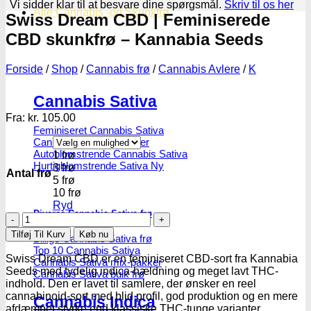
Vi sidder klar til at besvare dine spørgsmål.
Skriv til os her
Alle Cannabis -og Skunkfrø
Swiss Dream CBD | Feminiserede
CBD skunkfrø – Kannabia Seeds
Forside
/
Shop
/
Cannabis frø
/
Cannabis Avlere
/
K
Cannabis Sativa
Fra:
kr.
105.00
Feminiseret Cannabis Sativa
Cannabis Sativa Hybrider
Autoblomstrende Cannabis Sativa
1 frø
Hurtigblomstrende Sativa
3 frø
Antal frø
5 frø
10 frø
Ryd
Diverse Cannabis Sativa frø
Swiss
Dream
Tilføj Til Kurv
Køb nu
Billige Cannabis Sativa frø
CBD
Top 10 Cannabis Sativa
|
Swiss Dream CBD er en feminiseret CBD-sort fra Kannabia
Cannabis Sativa mix-pakker
Feminiserede
Seeds med tydelig indica-hældning og meget lavt THC-
Cannabis Sativa bulk frø
CBD
indhold. Den er lavet til samlere, der ønsker en reel
skunkfrø
cannabinoid-sort med blid profil, god produktion og en mere
Cannabis Indica
-
afdæmpet styrke end klassiske THC-tunge varianter.