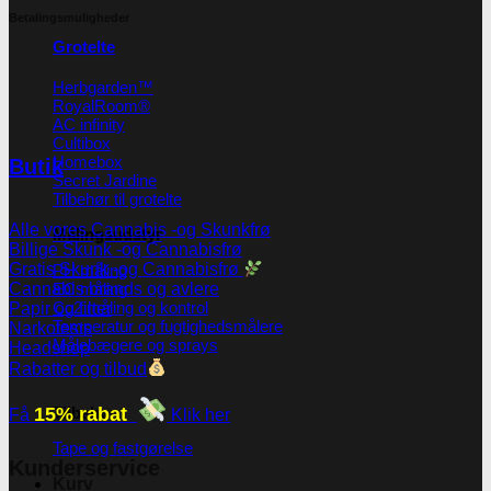
Betalingsmuligheder
Grotelte
Herbgarden™
RoyalRoom®
AC infinity
Cultibox
Homebox
Butik
Secret Jardine
Tilbehør til grotelte
Alle vores Cannabis -og Skunkfrø
Målingsudstyr
Billige Skunk -og Cannabisfrø
Gratis Skunk -og Cannabisfrø
PH måling
EC måling
Cannabis brands og avlere
Co2 måling og kontrol
Papir og filter
Temperatur og fugtighedsmålere
Narkotests
Målebægere og sprays
Headshop
Rabatter og tilbud
15% rabat
Tilbehør
Få
Klik her
Tape og fastgørelse
Kunderservice
Kurv