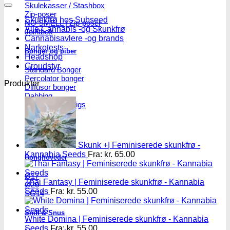
efter:
Skulekasser / Stashbox
Zip-poser
Skunkfrø hos Subseed
NO SMELL | Zip-poser
Alle Cannabis -og Skunkfrø
Jointbox
Cannabisavlere -og brands
Narkotests
Bonger og piber
Headshop
Groudstyr
Standard Bonger
Percolator bonger
Produkter
Diffusor bonger
Dabbing
Olie Bonger / Rigs
Tjubanger
Chillum
Piber
Skunk +| Feminiserede skunkfrø -
Kannabia Seeds
Fra:
kr.
65.00
Bonghoveder
Ø17
Thai Fantasy | Feminiserede skunkfrø - Kannabia
Ø20
Seeds
Fra:
kr.
55.00
SG14
Sniff & Snus
White Domina | Feminiserede skunkfrø - Kannabia
Seeds
Fra:
kr.
55.00