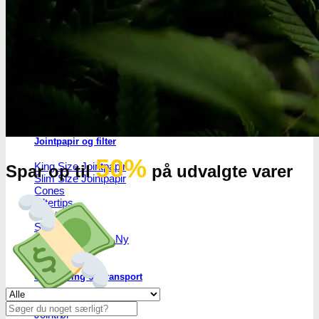
Headshop
Headshop
Jointpapir og filter
50%
King Size Jointpapir
Spar op til
på udvalgte varer
Slim Size Jointpapir
Cones
Filtertips
Blunt wraps
SmokersPack
Smokers Choice
Opbevaring og transport
Se alle tilbud her
Vacuum beholdere
Søg
Jointrør