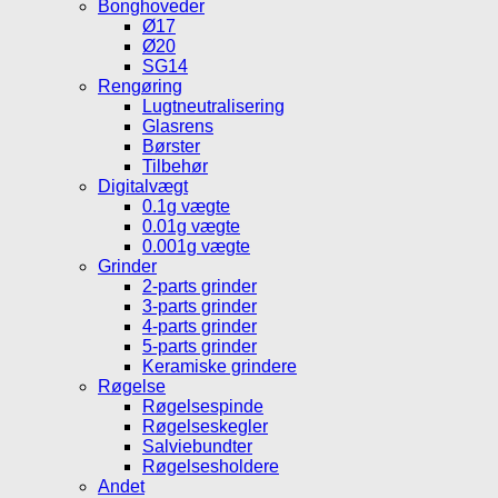
Bonghoveder
Ø17
Ø20
SG14
Rengøring
Lugtneutralisering
Glasrens
Børster
Tilbehør
Digitalvægt
0.1g vægte
0.01g vægte
0.001g vægte
Grinder
2-parts grinder
3-parts grinder
4-parts grinder
5-parts grinder
Keramiske grindere
Røgelse
Røgelsespinde
Røgelseskegler
Salviebundter
Røgelsesholdere
Andet