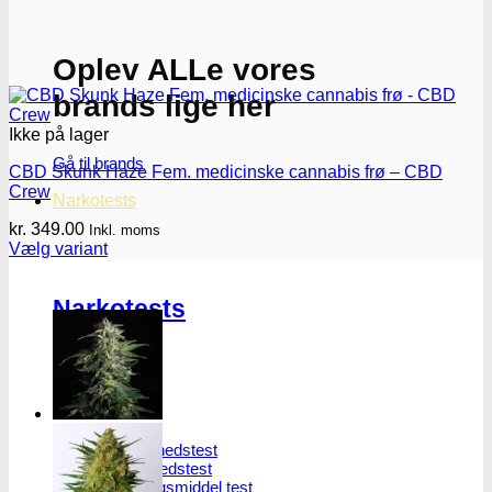
Oplev ALLe vores
brands lige her
Ikke på lager
Gå til brands
CBD Skunk Haze Fem. medicinske cannabis frø – CBD
Crew
Narkotests
kr.
349.00
Inkl. moms
Vælg variant
Dette
vare
Narkotests
har
flere
varianter.
Mulighederne
kan
vælges
Kokain Tests
på
varesiden
Kokain renhedhedstest
Crack renhedhedstest
Kokain blandingsmiddel test