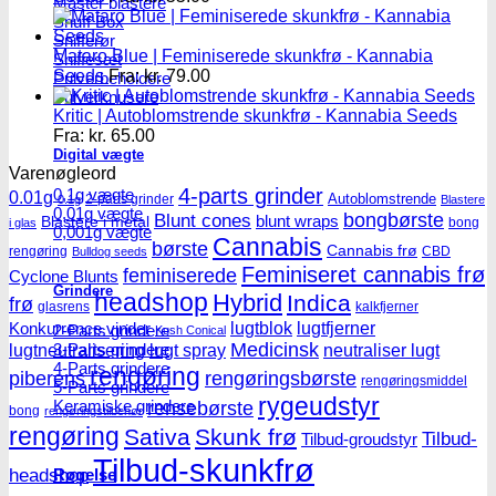
Master blastere
Snuff Box
Snifferør
Mataro Blue | Feminiserede skunkfrø - Kannabia
Sniffesæt
Seeds
Fra:
kr.
79.00
Pulverbeholdere
Pulverknusere
Kritic | Autoblomstrende skunkfrø - Kannabia Seeds
Fra:
kr.
65.00
Digital vægte
Varenøgleord
4-parts grinder
0,1g vægte
0.01g
Autoblomstrende
2-parts grinder
0.1g
Blastere
0,01g vægte
Blunt cones
bongbørste
blunt wraps
Blastere i metal
bong
i glas
0,001g vægte
Cannabis
børste
Cannabis frø
rengøring
CBD
Bulldog seeds
Feminiseret cannabis frø
feminiserede
Cyclone Blunts
Grindere
headshop
Hybrid
Indica
frø
glasrens
kalkfjerner
lugtblok
lugtfjerner
Konkurrence vinder
2-Parts grindere
Kush Conical
Medicinsk
3-Parts grindere
lugtneutralisering
lugt spray
neutraliser lugt
4-Parts grindere
rengøring
piberens
rengøringsbørste
rengøringsmiddel
5-Parts grindere
rygeudstyr
Keramiske grindere
rensebørste
bong
rengøringstilbehør
rengøring
Sativa
Skunk frø
Tilbud-
Tilbud-groudstyr
Tilbud-skunkfrø
headshop
Røgelse