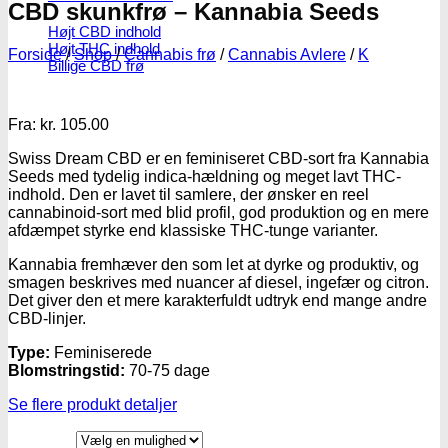
CBD skunkfrø – Kannabia Seeds
Højt CBD indhold
Højt THC indhold
Forside
/
Shop
/
Cannabis frø
/
Cannabis Avlere
/
K
Billige CBD frø
Fra:
kr.
105.00
Swiss Dream CBD er en feminiseret CBD-sort fra Kannabia
Seeds med tydelig indica-hældning og meget lavt THC-
indhold. Den er lavet til samlere, der ønsker en reel
cannabinoid-sort med blid profil, god produktion og en mere
afdæmpet styrke end klassiske THC-tunge varianter.
Kannabia fremhæver den som let at dyrke og produktiv, og
smagen beskrives med nuancer af diesel, ingefær og citron.
Det giver den et mere karakterfuldt udtryk end mange andre
CBD-linjer.
Type:
Feminiserede
Blomstringstid:
70-75 dage
Se flere produkt detaljer