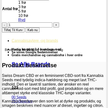
1 frø
3 frø
Antal frø
5 frø
10 frø
Ryd
Swiss
Dream
Tilføj Til Kurv
Køb nu
CBD
|
Cannabisavlere -og brands
Feminiserede
CBD
Hurtig levering 2-4 hverdage med
Bestil inden
kl. 16.00
og vi afsender i dag
skunkfrø
Se vores Google bedømmelser
-
Gratis merchandise og cannabisfrø i hver ordre
Kannabia
Se Alle Brands
Seeds
Produkt beskrivelse
antal
Swiss Dream CBD er en feminiseret CBD-sort fra Kannabia
Seeds med tydelig indica-hældning og meget lavt THC-
indhold. Den er lavet til samlere, der ønsker en reel
123
cannabinoid-sort med blid profil, god produktion og en mere
afdæmpet styrke end klassiske THC-tunge varianter.
00 Seeds
Kannabia fremhæver den som let at dyrke og produktiv, og
710 Genetics
smagen beskrives med nuancer af diesel, ingefær og citron.