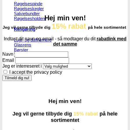
Røgelsespinde
Røgelseskegler
Salviebundter
Hej min ven!
Røgelsesholdere
15% rabat
Jeg vil gerne tilbyde dig
på hele sortimentet
Rengøring
Indtast dit navn og email - så modtager du dit
rabatlink med
Lugt- og duftfjernere
det samme
Glasrens
Børster
Navn
Tilbehør
Email
Jeg er interreseret i
I accept the privacy policy
Hej min ven!
Jeg vil gerne tilbyde dig
15% rabat
på hele
sortimentet