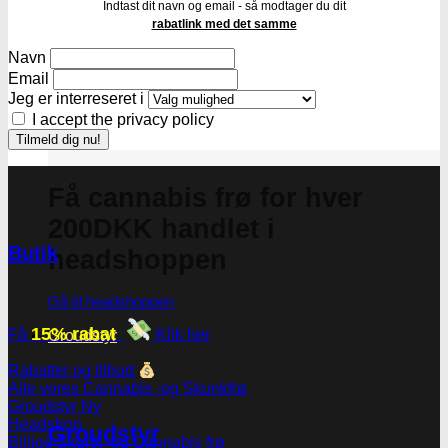
Indtast dit navn og email - så modtager du dit
rabatlink med det samme
Navn
Email
Jeg er interreseret i
I accept the privacy policy
Få cannabis frø for hver
200DKK handlet i
Butik
headshoppen
Gå til headshoppen
15% rabat
Få
Klik her
Groudstyr
Rabatter og tilbud
Alle vores Cannabis -og Skunkfrø
Groudstyr
Headshop
Groudstyr
Billige Skunk -og Cannabis frø