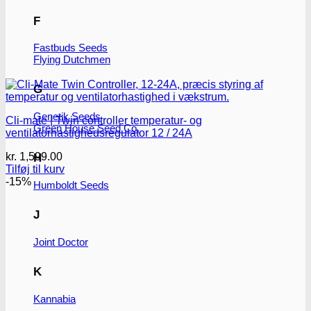
F
Fastbuds Seeds
Flying Dutchmen
G
Genetik Seeds
Cli-mate | Twin controller temperatur- og
Green House Seed Co.
ventilatorhastighedsregulator 12 / 24A
kr.
1,599.00
H
Tilføj til kurv
-15%
Humboldt Seeds
J
Joint Doctor
K
Kannabia