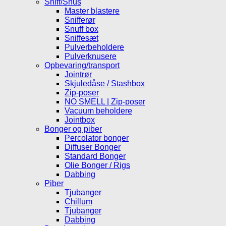
Sniff/Snus
Master blastere
Snifferør
Snuff box
Sniffesæt
Pulverbeholdere
Pulverknusere
Opbevaring/transport
Jointrør
Skjuledåse / Stashbox
Zip-poser
NO SMELL | Zip-poser
Vacuum beholdere
Jointbox
Bonger og piber
Percolator bonger
Diffuser Bonger
Standard Bonger
Olie Bonger / Rigs
Dabbing
Piber
Tjubanger
Chillum
Tjubanger
Dabbing