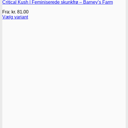
Critical Kush | Feminiserede skunkfrø – Barney’s Farm
Fra:
kr.
81.00
Vælg variant
Dette
vare
har
flere
varianter.
Mulighederne
kan
vælges
på
varesiden