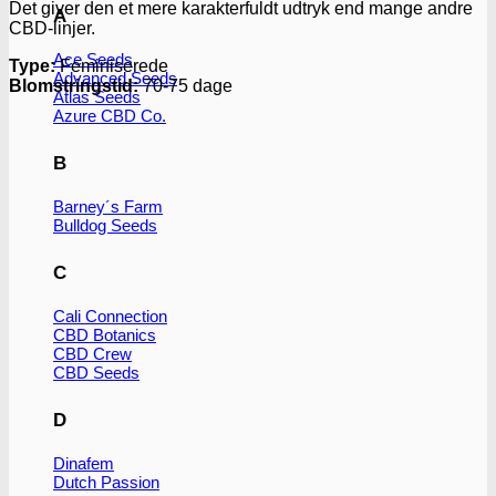
Det giver den et mere karakterfuldt udtryk end mange andre
A
CBD-linjer.
Ace Seeds
Type:
Feminiserede
Advanced Seeds
Blomstringstid:
70-75 dage
Atlas Seeds
Azure CBD Co.
B
Barney´s Farm
Bulldog Seeds
C
Cali Connection
CBD Botanics
CBD Crew
CBD Seeds
D
Dinafem
Dutch Passion