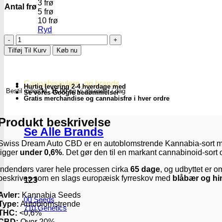
3 frø
Antal frø
5 frø
10 frø
Ryd
Swiss
Dream
Tilføj Til Kurv
Køb nu
CBD
|
Autoblomstrende
CBD
Cannabisavlere -og brands
Hurtig levering 2-4 hverdage med
Bestil inden
kl. 16.00
og vi afsender i dag
skunkfrø
Se vores Google bedømmelser
Gratis merchandise og cannabisfrø i hver ordre
-
Kannabia
Seeds
Produkt beskrivelse
antal
Se Alle Brands
Swiss Dream Auto CBD er en autoblomstrende Kannabia-sort med
ligger
under 0,6%
. Det gør den til en markant cannabinoid-sort o
Indendørs varer hele processen cirka
65 dage
, og udbyttet er 
beskrives som en slags europæisk fyrreskov med
blåbær og h
123
Avler:
Kannabia Seeds
00 Seeds
Type:
Autoblomstrende
710 Genetics
THC:
<0,6%
CBD:
Over 20%