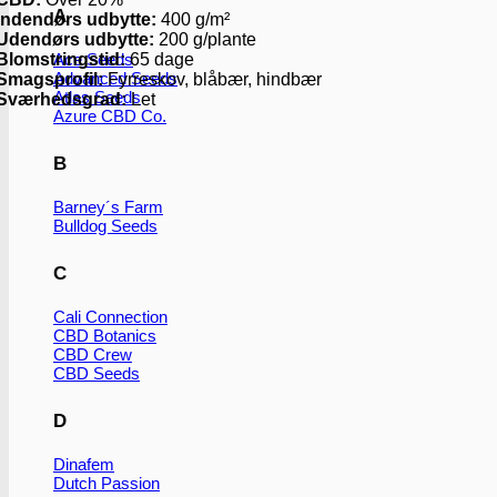
A
Indendørs udbytte:
400 g/m²
Udendørs udbytte:
200 g/plante
Blomstringstid:
65 dage
Ace Seeds
Advanced Seeds
Smagsprofil:
Fyrreskov, blåbær, hindbær
Atlas Seeds
Sværhedsgrad:
Let
Azure CBD Co.
B
Barney´s Farm
Bulldog Seeds
C
Cali Connection
CBD Botanics
CBD Crew
CBD Seeds
D
Dinafem
Dutch Passion