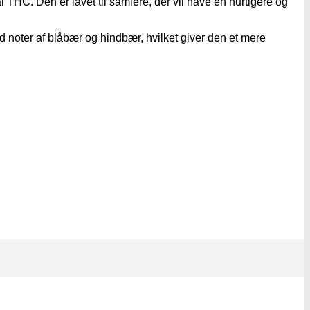
C. Den er lavet til samlere, der vil have en hurtigere og
d noter af blåbær og hindbær, hvilket giver den et mere