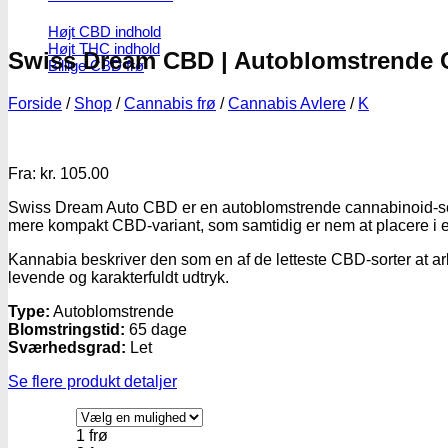
Højt CBD indhold
Højt THC indhold
Swiss Dream CBD | Autoblomstrende 
Billige CBD frø
Forside
/
Shop
/
Cannabis frø
/
Cannabis Avlere
/
K
Fra:
kr.
105.00
Swiss Dream Auto CBD er en autoblomstrende cannabinoid-sort
mere kompakt CBD-variant, som samtidig er nem at placere i et
Kannabia beskriver den som en af de letteste CBD-sorter at ar
levende og karakterfuldt udtryk.
Type:
Autoblomstrende
Blomstringstid:
65 dage
Sværhedsgrad:
Let
Se flere produkt detaljer
1 frø