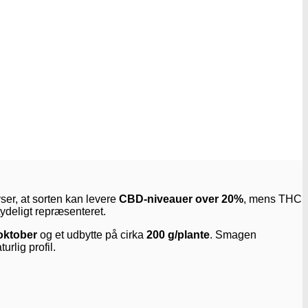
er, at sorten kan levere
CBD-niveauer over 20%
, mens THC
tydeligt repræsenteret.
 oktober
og et udbytte på cirka
200 g/plante
. Smagen
rlig profil.