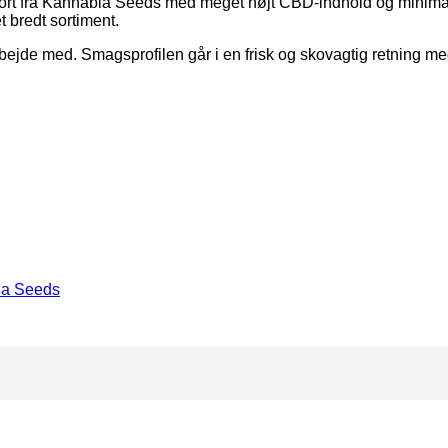
 fra Kannabia Seeds med meget højt CBD-indhold og minimal TH
 bredt sortiment.
bejde med. Smagsprofilen går i en frisk og skovagtig retning me