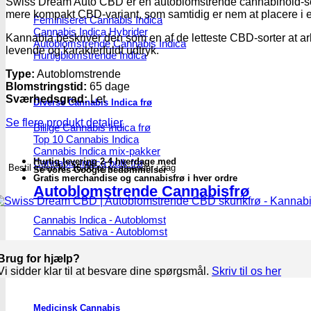
Swiss Dream Auto CBD er en autoblomstrende cannabinoid-sort
Autoblomstrende
mere kompakt CBD-variant, som samtidig er nem at placere i et
Feminiseret Cannabis Indica
CBD
Cannabis Indica Hybrider
skunkfrø
Kannabia beskriver den som en af de letteste CBD-sorter at ar
Autoblomstrende Cannabis Indica
-
levende og karakterfuldt udtryk.
Hurtigblomstrende Indica
Kannabia
Seeds
Type:
Autoblomstrende
antal
Blomstringstid:
65 dage
Sværhedsgrad:
Let
Diverse Cannabis Indica frø
Se flere produkt detaljer
Billige Cannabis Indica frø
Top 10 Cannabis Indica
Cannabis Indica mix-pakker
Hurtig levering 2-4 hverdage med
Cannabis Indica bulk frø
Bestil inden
kl. 16.00
og vi afsender i dag
Se vores Google bedømmelser
Gratis merchandise og cannabisfrø i hver ordre
Autoblomstrende Cannabisfrø
Cannabis Indica - Autoblomst
Cannabis Sativa - Autoblomst
Brug for hjælp?
Vi sidder klar til at besvare dine spørgsmål.
Skriv til os her
Medicinsk Cannabis