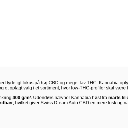
 tydeligt fokus på høj CBD og meget lav THC. Kannabia oplys
g et oplagt valg i et sortiment, hvor low-THC-profiler skal være 
omkring
400 g/m²
. Udendørs nævner Kannabia høst fra
marts til
indbær
, hvilket giver Swiss Dream Auto CBD en mere frisk og natu