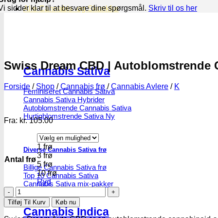
Vi sidder klar til at besvare dine spørgsmål.
Skriv til os her
Alle Cannabis -og Skunkfrø
Swiss Dream CBD | Autoblomstrende 
Cannabis Sativa
Forside
/
Shop
/
Cannabis frø
/
Cannabis Avlere
/
K
Feminiseret Cannabis Sativa
Cannabis Sativa Hybrider
Autoblomstrende Cannabis Sativa
Hurtigblomstrende Sativa
Fra:
kr.
105.00
1 frø
Diverse Cannabis Sativa frø
3 frø
Antal frø
5 frø
Billige Cannabis Sativa frø
10 frø
Top 10 Cannabis Sativa
Ryd
Cannabis Sativa mix-pakker
Swiss
Cannabis Sativa bulk frø
Dream
Tilføj Til Kurv
Køb nu
CBD
Cannabis Indica
|