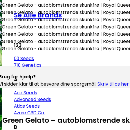
Se Alle Brands
123
00 Seeds
710 Genetics
Brug for hjælp?
A
Vi sidder klar til at besvare dine spørgsmål.
Skriv til os her
Ace Seeds
Advanced Seeds
Atlas Seeds
Azure CBD Co.
Green Gelato – autoblomstrende sk
B