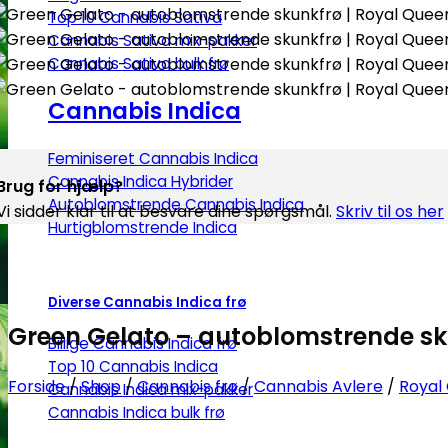
Top 10 Cannabis Sativa
Cannabis Sativa mix-pakker
Cannabis Sativa bulk frø
Cannabis Indica
Feminiseret Cannabis Indica
Cannabis Indica Hybrider
Brug for hjælp?
Autoblomstrende Cannabis Indica
Vi sidder klar til at besvare dine spørgsmål.
Skriv til os her
Hurtigblomstrende Indica
Diverse Cannabis Indica frø
Green Gelato – autoblomstrende sk
Billige Cannabis Indica frø
Top 10 Cannabis Indica
Forside
/
Shop
/
Cannabis frø
/
Cannabis Avlere
/
Royal
Cannabis Indica mix-pakker
Cannabis Indica bulk frø