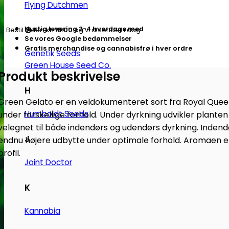
Flying Dutchmen
autoblomstrende
skunkfrø
G
Hurtig levering 2-4 hverdage med
Bestil inden
kl. 16.00
og vi afsender i dag
|
Se vores Google bedømmelser
Royal
Gratis merchandise og cannabisfrø i hver ordre
Genetik Seeds
Queen
Green House Seed Co.
Produkt beskrivelse
Seeds
antal
H
Green Gelato er en veldokumenteret sort fra Royal Queen S
Humboldt Seeds
under forskellige forhold. Under dyrkning udvikler planten
velegnet til både indendørs og udendørs dyrkning. Inden
J
endnu højere udbytte under optimale forhold. Aromaen e
profil.
Joint Doctor
K
Kannabia