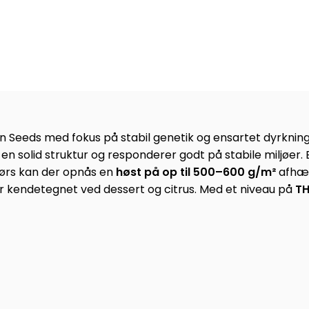
eeds med fokus på stabil genetik og ensartet dyrkning. So
 en solid struktur og responderer godt på stabile miljøer.
dørs kan der opnås en
høst på op til 500–600 g/m²
afhæn
r kendetegnet ved dessert og citrus. Med et niveau på
TH