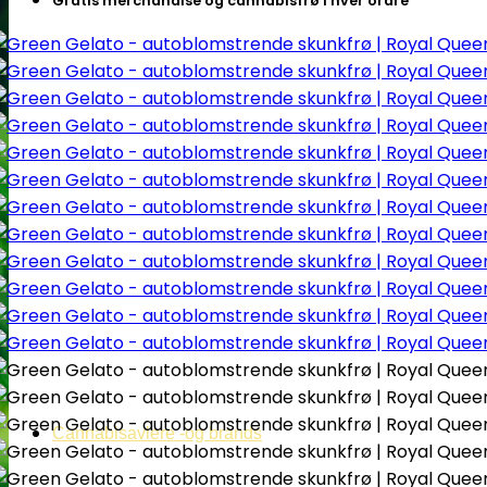
Gratis merchandise og cannabisfrø i hver ordre
Cannabisavlere -og brands