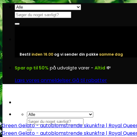
Fortsæt
til
Søg
indhold
efter:
Bestil
inden 16.00
og vi sender din pakke
samme dag
Spar op til 50%
på udvalgte varer -
Altid
💸
Læs vores anmeldelser
Gå til rabatter
Søg
efter: