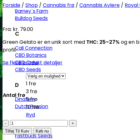
Forside
/
Shop
/
Cannabis frø
/
Cannabis Avlere
/
Royal
Barney´s Farm
Bulldog Seeds
Fra:
kr.
79.00
C
Green Gelato er en unik sort med
THC: 25–27%
og en b
Cali Connection
profil.
CBD Botanics
CBD Crew
Se flere produkt detaljer
CBD Seeds
1 frø
D
3 frø
Antal frø
5 frø
Dinafem
Dutch Passion
10 frø
Ryd
F
Green
Gelato
Tilføj Til Kurv
Køb nu
Fastbuds Seeds
-