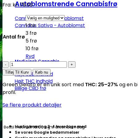
Autoblomstrende Cannabisfrø
Fra:
kr.
79.00
Cannabis Indica - Autoblomst
1 frø
Cannabis Sativa - Autoblomst
3 frø
Antal frø
5 frø
10 frø
Ryd
Medicinsk Cannabis
Green
Gelato
Tilføj Til Kurv
Køb nu
Højt CBD indhold
-
Højt THC indhold
Green Gelato er en unik sort med
THC: 25–27%
og en b
autoblomstrende
Billige CBD frø
profil.
skunkfrø
|
Se flere produkt detaljer
Royal
Queen
Seeds
Hurtig levering 2-4 hverdage med
Bestil inden
kl. 16.00
og vi afsender i dag
antal
Se vores Google bedømmelser