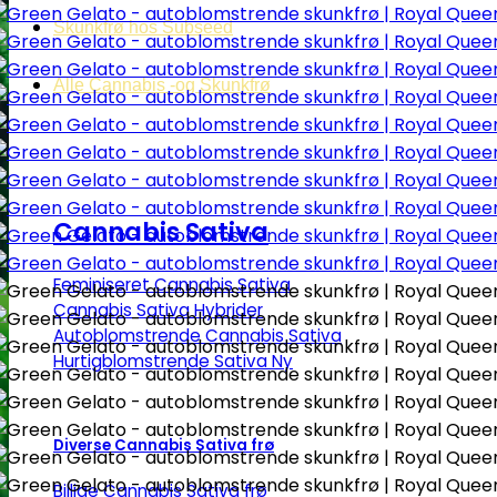
Skunkfrø hos Subseed
Alle Cannabis -og Skunkfrø
Cannabis Sativa
Feminiseret Cannabis Sativa
Cannabis Sativa Hybrider
Autoblomstrende Cannabis Sativa
Hurtigblomstrende Sativa
Diverse Cannabis Sativa frø
Billige Cannabis Sativa frø