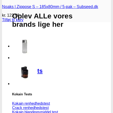
Noaks | Zippose S – 185x80mm / 5-pak – Subseed.dk
Oplev ALLe vores
kr.
123.00
Tilføj til kurv
brands lige her
Gå til brands
Narkotests
Narkotests
Kokain Tests
Kokain renhedhedstest
Crack renhedhedstest
Kokain blandingsmiddel test