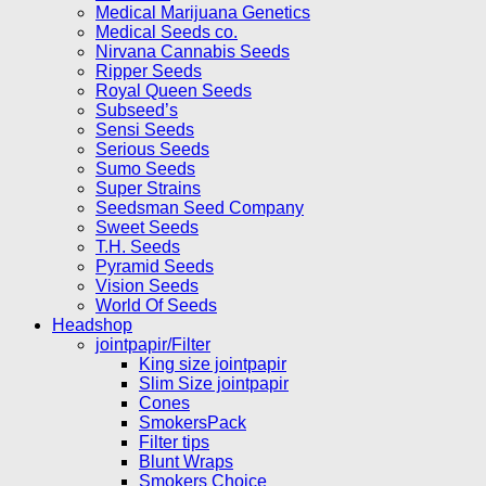
Medical Marijuana Genetics
Medical Seeds co.
Nirvana Cannabis Seeds
Ripper Seeds
Royal Queen Seeds
Subseed’s
Sensi Seeds
Serious Seeds
Sumo Seeds
Super Strains
Seedsman Seed Company
Sweet Seeds
T.H. Seeds
Pyramid Seeds
Vision Seeds
World Of Seeds
Headshop
jointpapir/Filter
King size jointpapir
Slim Size jointpapir
Cones
SmokersPack
Filter tips
Blunt Wraps
Smokers Choice