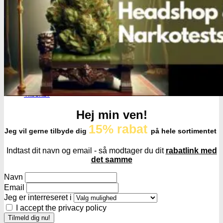
Røgelsespinde
Røgelseskegler
Salviebundter
Røgelsesholdere
Rengøring
Lugt- og duftfjernere
Glasrens
Børster
Tilbehør
Hej min ven!
15% rabat
Jeg vil gerne tilbyde dig
på hele sortimentet
Indtast dit navn og email - så modtager du dit
rabatlink med
det samme
Navn
Email
Jeg er interreseret i
I accept the privacy policy