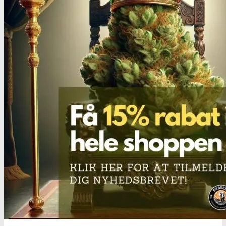
Benzodiazepiner
Benzoer renhedstest
GHB/Hætter
GHB/Hætter renhedstest
Ketamin
Ketamin renhedstest
MCPP
MCPP test
Opiater
Opiater renhedstest