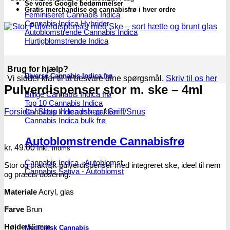
Se vores Google bedømmelser
Gratis merchandise og cannabisfrø i hver ordre
Feminiseret Cannabis Indica
Cannabis Indica Hybrider
Autoblomstrende Cannabis Indica
Hurtigblomstrende Indica
Brug for hjælp?
Diverse Cannabis Indica frø
Vi sidder klar til at besvare dine spørgsmål.
Skriv til os her
Pulverdispenser stor m. ske – 4ml
Billige Cannabis Indica frø
Top 10 Cannabis Indica
Forside
/
Shop
/
Headshop
/
Sniff/Snus
Cannabis Indica mix-pakker
Cannabis Indica bulk frø
Autoblomstrende Cannabisfrø
kr.
49.00
Inkl. moms
Cannabis Indica - Autoblomst
Stor og praktisk pulverdispenser med integreret ske, ideel til nem
Cannabis Sativa - Autoblomst
og præcis dosering.
Materiale
Acryl, glas
Farve
Brun
Højde
56 mm
Medicinsk Cannabis