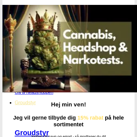
Få cannabis frø for hver
200DKK handlet i
headshoppen
Gå til headshoppen
Groudstyr
Hej min ven!
Jeg vil gerne tilbyde dig
15% rabat
på hele
sortimentet
Groudstyr
Indtast dit navn og email - så modtager du dit