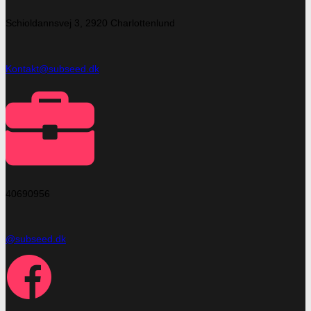
Schioldannsvej 3, 2920 Charlottenlund
Kontakt@subseed.dk
40690956
@subseed.dk