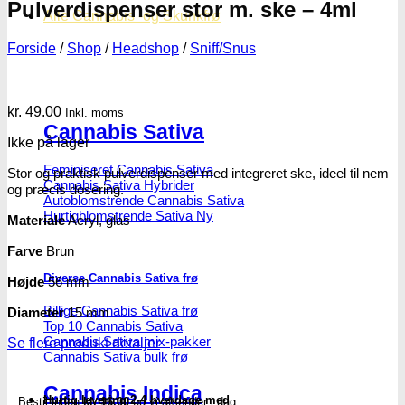
Pulverdispenser stor m. ske – 4ml
Alle Cannabis -og Skunkfrø
Forside
/
Shop
/
Headshop
/
Sniff/Snus
kr.
49.00
Inkl. moms
Cannabis Sativa
Ikke på lager
Feminiseret Cannabis Sativa
Stor og praktisk pulverdispenser med integreret ske, ideel til nem
Cannabis Sativa Hybrider
og præcis dosering.
Autoblomstrende Cannabis Sativa
Hurtigblomstrende Sativa
Materiale
Acryl, glas
Farve
Brun
Diverse Cannabis Sativa frø
Højde
56 mm
Billige Cannabis Sativa frø
Diameter
15 mm
Top 10 Cannabis Sativa
Cannabis Sativa mix-pakker
Se flere produkt detaljer
Cannabis Sativa bulk frø
Cannabis Indica
Hurtig levering 2-4 hverdage med
Bestil inden
kl. 16.00
og vi afsender i dag