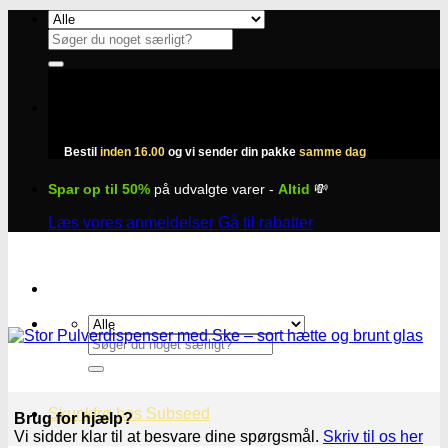
Fortsæt
til
Søg
indhold
efter:
Bestil
inden 16.00
og vi sender din pakke
samme dag
Spar op til 50%
på udvalgte varer -
Altid
💸
Læs vores anmeldelser
Gå til rabatter
Søg
efter:
Skunkfrø hos Subseed
Brug for hjælp?
Vi sidder klar til at besvare dine spørgsmål.
Skriv til os her