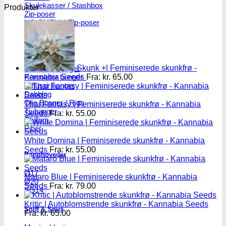
Skulekasser / Stashbox
Produkter
Zip-poser
NO SMELL | Zip-poser
Jointbox
Bonger og piber
Skunk +| Feminiserede skunkfrø -
Standard Bonger
Percolator bonger
Kannabia Seeds
Fra:
kr.
65.00
Diffusor bonger
Dabbing
Olie Bonger / Rigs
Thai Fantasy | Feminiserede skunkfrø - Kannabia
Tjubanger
Seeds
Fra:
kr.
55.00
Chillum
Piber
White Domina | Feminiserede skunkfrø - Kannabia
Seeds
Fra:
kr.
55.00
Bonghoveder
Ø17
Mataro Blue | Feminiserede skunkfrø - Kannabia
Ø20
Seeds
Fra:
kr.
79.00
SG14
Kritic | Autoblomstrende skunkfrø - Kannabia Seeds
Sniff & Snus
Fra:
kr.
65.00