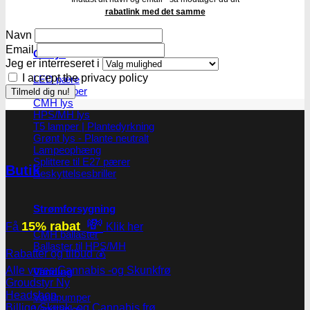
rabatlink med det samme
Navn
Email
Grolys
Jeg er interreseret i
I accept the privacy policy
LED pære
LED lamper
CMH lys
HPS/MH lys
T5 lamper | Plantedyrkning
Grønt lys - Plante neutralt
Lampeophæng
Splittere til E27 pærer
Butik
Beskyttelsesbriller
Strømforsygning
💸
15% rabat
Få
Klik her
CMH ballaster
Ballaster til HPS/MH
Rabatter og tilbud 💰
Alle vores Cannabis -og Skunkfrø
Vanding
Groudstyr
Headshop
Vandpumper
Billige Skunk -og Cannabis frø
Vandtanke