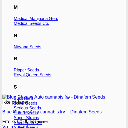
M
Medical Marijuana Gen.
Medical Seeds Co.
N
Nirvana Seeds
R
Ripper Seeds
Royal Queen Seeds
S
Subseed's
Ikke på lager
Sensi Seeds
Serious Seeds
Blue Cheese Auto cannabis frø – Dinafem Seeds
Sumo Seeds
Super Strains
Fra:
kr.
60.00
Inkl. moms
Seedsman Co.
Vælg variant
Sweet Seeds