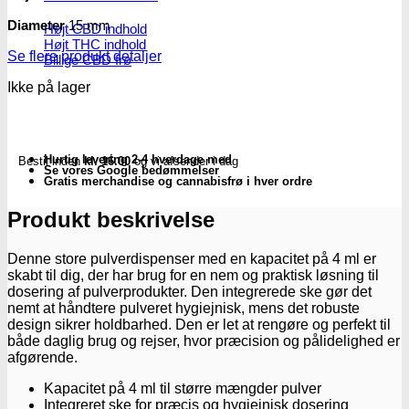
Diameter
15 mm
Højt CBD indhold
Højt THC indhold
Se flere produkt detaljer
Billige CBD frø
Ikke på lager
Hurtig levering 2-4 hverdage med
Bestil inden
kl. 16.00
og vi afsender i dag
Se vores Google bedømmelser
Gratis merchandise og cannabisfrø i hver ordre
Produkt beskrivelse
Denne store pulverdispenser med en kapacitet på 4 ml er
skabt til dig, der har brug for en nem og praktisk løsning til
dosering af pulverprodukter. Den integrerede ske gør det
nemt at håndtere pulveret hygiejnisk, mens det robuste
design sikrer holdbarhed. Den er let at rengøre og perfekt til
både daglig brug og rejser, hvor præcision og pålidelighed er
afgørende.
Kapacitet på 4 ml til større mængder pulver
Integreret ske for præcis og hygiejnisk dosering