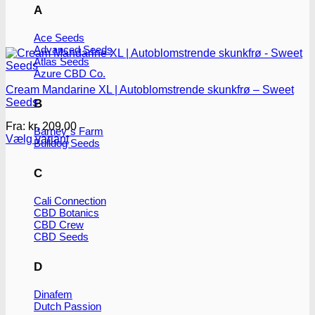
A
Ace Seeds
Advanced Seeds
Atlas Seeds
Azure CBD Co.
Cream Mandarine XL | Autoblomstrende skunkfrø – Sweet
Seeds
B
Fra:
kr.
209.00
Barney´s Farm
Vælg variant
Bulldog Seeds
Dette
vare
C
har
flere
Cali Connection
varianter.
CBD Botanics
Mulighederne
CBD Crew
kan
CBD Seeds
vælges
på
varesiden
D
Dinafem
Dutch Passion