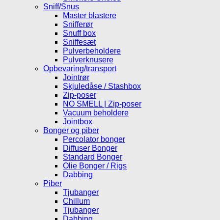
Sniff/Snus
Master blastere
Snifferør
Snuff box
Sniffesæt
Pulverbeholdere
Pulverknusere
Opbevaring/transport
Jointrør
Skjuledåse / Stashbox
Zip-poser
NO SMELL | Zip-poser
Vacuum beholdere
Jointbox
Bonger og piber
Percolator bonger
Diffuser Bonger
Standard Bonger
Olie Bonger / Rigs
Dabbing
Piber
Tjubanger
Chillum
Tjubanger
Dabbing