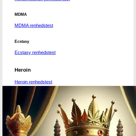
MDMA
MDMA renhedstest
Ecstasy
Ecstasy renhedstest
Heroin
Heroin renhedstest
Badesalte
Badesalte renhedstest
LSD
LSD renhedstest