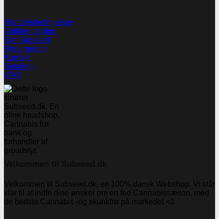
Handelsbetingelser
Artikler og blog
Om Subseed
Returnering
Kontakt
Betaling
FAQ
Velkommen til Subseed.dk
Velkommen til Subseed.dk, en 100% dansk Webshop. Vi står
klar til at indfri dine ønsker om en fed Cannabissæson, med
de bedste Cannabis -og skunkfrø på markedet <3