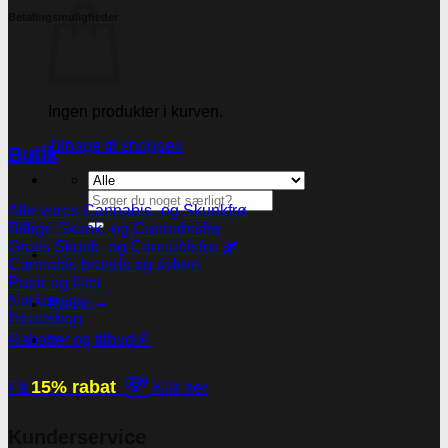
Betalingsmuligheder
Ingen produkter i kurven.
Tilbage til shoppen
Butik
Søg
Alle vores Cannabis -og Skunkfrø
efter:
Billige Skunk -og Cannabisfrø
Gratis Skunk -og Cannabisfrø 🌿
Cannabis brands og avlere
Papir og filter
Narkotests
Kasse
+
Headshop
Rabatter og tilbud💰
💸
15% rabat
Få
Klik her
Kunderservice