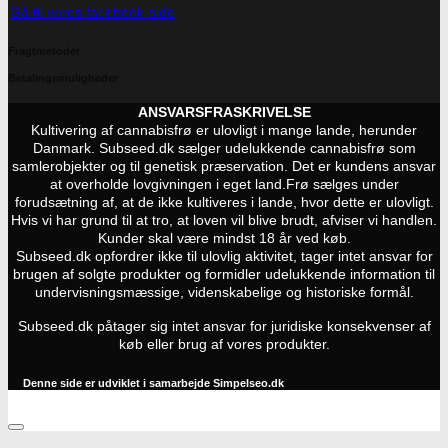
Gå til vores facebook-side
Fragtmetoder
Betalingsmuligheder
ANSVARSFRASKRIVELSE
Kultivering af cannabisfrø er ulovligt i mange lande, herunder
Danmark. Subseed.dk sælger udelukkende cannabisfrø som
samlerobjekter og til genetisk præservation. Det er kundens ansvar
at overholde lovgivningen i eget land.
Frø sælges under
forudsætning af, at de ikke kultiveres i lande, hvor dette er ulovligt.
Hvis vi har grund til at tro, at loven vil blive brudt, afviser vi handlen.
Kunder skal være mindst 18 år ved køb.
Subseed.dk opfordrer ikke til ulovlig aktivitet, tager intet ansvar for
brugen af solgte produkter og formidler udelukkende information til
undervisningsmæssige, videnskabelige og historiske formål.
Subseed.dk påtager sig intet ansvar for juridiske konsekvenser af
køb eller brug af vores produkter.
Denne side er udviklet i samarbejde
Simpelseo.dk