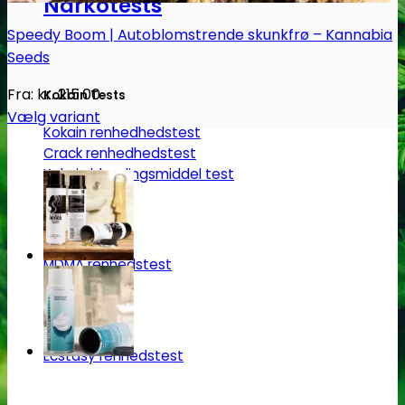
Narkotests
Speedy Boom | Autoblomstrende skunkfrø – Kannabia
Seeds
Fra:
kr.
215.00
Kokain Tests
Vælg variant
Kokain renhedhedstest
Dette
Crack renhedhedstest
vare
Kokain blandingsmiddel test
har
flere
MDMA
varianter.
Mulighederne
MDMA renhedstest
kan
vælges
på
Ecstasy
varesiden
Ecstasy renhedstest