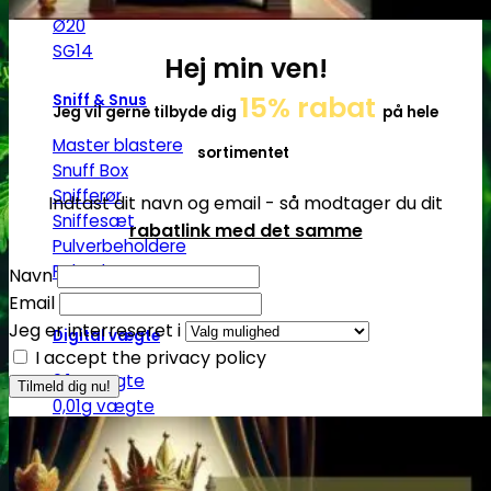
Ø17
Ø20
SG14
Hej min ven!
15% rabat
Sniff & Snus
Jeg vil gerne tilbyde dig
på hele
Master blastere
sortimentet
Snuff Box
Snifferør
Indtast dit navn og email - så modtager du dit
Sniffesæt
rabatlink med det samme
Pulverbeholdere
Pulverknusere
Navn
Email
Jeg er interreseret i
Digital vægte
I accept the privacy policy
0,1g vægte
0,01g vægte
0,001g vægte