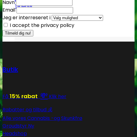
Navn
Tilbehør
Email
Jeg er interreseret i
I accept the privacy policy
Butik
💸
15% rabat
Få
Klik her
Rabatter og tilbud 💰
Alle vores Cannabis -og Skunkfrø
Groudstyr
Headshop