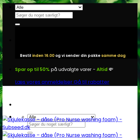
Fortsæt
til
Søg
indhold
efter:
Bestil
inden 16.00
og vi sender din pakke
samme dag
Spar op til 50%
på udvalgte varer -
Altid
💸
Læs vores anmeldelser
Gå til rabatter
Søg
efter: