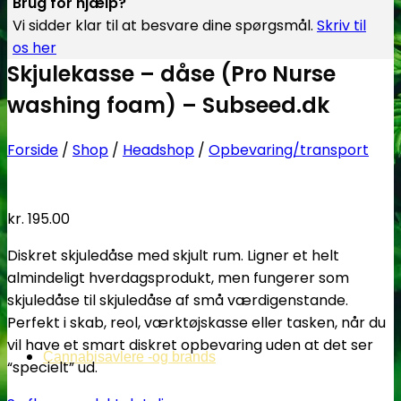
Brug for hjælp?
Vi sidder klar til at besvare dine spørgsmål.
Skriv til
os her
Skjulekasse – dåse (Pro Nurse
washing foam) – Subseed.dk
Forside
/
Shop
/
Headshop
/
Opbevaring/transport
kr.
195.00
Diskret skjuledåse med skjult rum. Ligner et helt
almindeligt hverdagsprodukt, men fungerer som
skjuledåse til skjuledåse af små værdigenstande.
Perfekt i skab, reol, værktøjskasse eller tasken, når du
vil have et smart diskret opbevaring uden at det ser
Cannabisavlere -og brands
“specielt” ud.