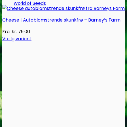
World of Seeds
Cheese | Autoblomstrende skunkfrø – Barney’s Farm
Fra:
kr.
79.00
Vælg variant
Dette
vare
har
flere
varianter.
Mulighederne
kan
vælges
på
varesiden