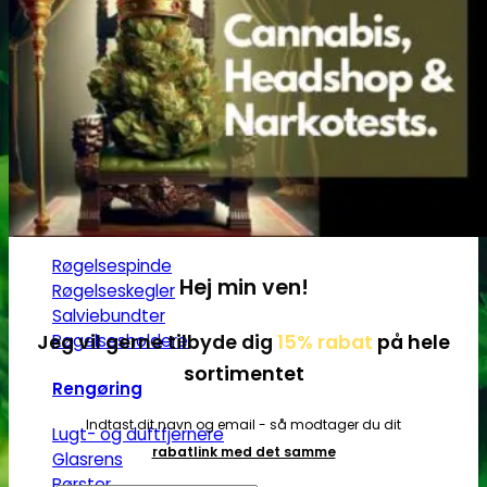
Grindere
2-Parts grindere
3-Parts grindere
4-Parts grindere
5-Parts grindere
Keramiske grindere
Røgelse
Røgelsespinde
Hej min ven!
Røgelseskegler
Salviebundter
Jeg vil gerne tilbyde dig
15% rabat
på hele
Røgelsesholdere
sortimentet
Rengøring
Indtast dit navn og email - så modtager du dit
Lugt- og duftfjernere
rabatlink med det samme
Glasrens
Børster