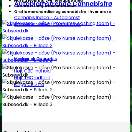
Hurtig levering 2-4 hverdage med
Autoblomstrende Cannabisfrø
Se vores Google bedømmelser
Gratis merchandise og cannabisfrø i hver ordre
Cannabis Indica - Autoblomst
Cannabis Sativa - Autoblomst
Medicinsk Cannabis
Højt CBD indhold
Højt THC indhold
Billige CBD frø