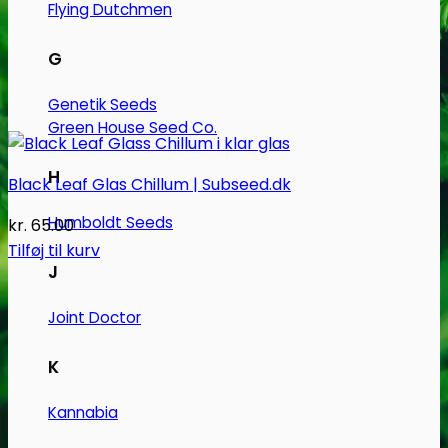
Flying Dutchmen
G
Genetik Seeds
Green House Seed Co.
H
Black Leaf Glas Chillum | Subseed.dk
Humboldt Seeds
kr.
65.00
Tilføj til kurv
J
Joint Doctor
K
Kannabia