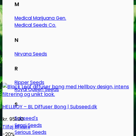
M
Medical Marijuana Gen.
Medical Seeds Co.
N
Nirvana Seeds
R
Ripper Seeds
Royal Queen Seeds
S
HELLBOY – BL Diffuser Bong | Subseed.dk
Subseed's
kr.
951.00
Sensi Seeds
Tilføj til kurv
Serious Seeds
-20%