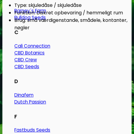
Type: skjuledåse / skjuledåse
Barney´s Farm
Funktion: Diskret opbevaring / hemmeligt rum
Bulldog Seeds
Brug: små værdigenstande, smådele, kontanter,
nøgler
C
Cali Connection
CBD Botanics
CBD Crew
CBD Seeds
D
Dinafem
Dutch Passion
F
Fastbuds Seeds