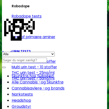
Robadope
💸
Robadope tests
Simons tests
Test af primære aminer
URIN TESTS
Se alle tilbud her
Søg
Multi urin test - 3 stoffer
efter:
Multi urin test - 10 stoffer
THC urin test - 25ng/ml
Skunkfrø hos Subseed
THC urin test - 50ng/ml
Alle Cannabis -og Skunkfrø
Cannabisavlere -og brands
Narkotests
Headshop
Groudstyr