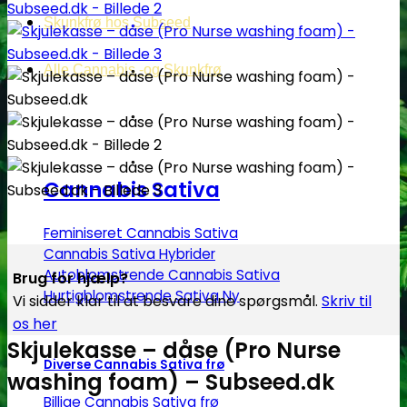
Skunkfrø hos Subseed
Alle Cannabis -og Skunkfrø
Cannabis Sativa
Feminiseret Cannabis Sativa
Cannabis Sativa Hybrider
Autoblomstrende Cannabis Sativa
Brug for hjælp?
Hurtigblomstrende Sativa
Vi sidder klar til at besvare dine spørgsmål.
Skriv til
os her
Skjulekasse – dåse (Pro Nurse
Diverse Cannabis Sativa frø
washing foam) – Subseed.dk
Billige Cannabis Sativa frø