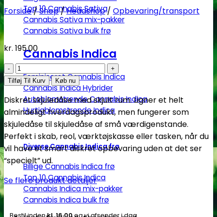
Top 10 Cannabis Sativa
Forside
/
Shop
/
Headshop
/
Opbevaring/transport
Cannabis Sativa mix-pakker
Cannabis Sativa bulk frø
kr.
195.00
Cannabis Indica
Skjulekasse
Feminiseret Cannabis Indica
–
Tilføj Til Kurv
Køb nu
Cannabis Indica Hybrider
dåse
Autoblomstrende Cannabis Indica
Diskret skjuledåse med skjult rum. Ligner et helt
(Pro
Hurtigblomstrende Indica
almindeligt hverdagsprodukt, men fungerer som
Nurse
skjuledåse til skjuledåse af små værdigenstande.
washing
Perfekt i skab, reol, værktøjskasse eller tasken, når du
foam)
Diverse Cannabis Indica frø
vil have et smart diskret opbevaring uden at det ser
-
“specielt” ud.
Subseed.dk
Billige Cannabis Indica frø
antal
Top 10 Cannabis Indica
Se flere produkt detaljer
Cannabis Indica mix-pakker
Cannabis Indica bulk frø
Bestil inden
kl. 16.00
og vi afsender i dag