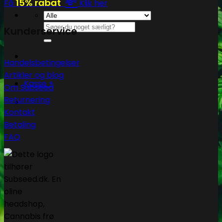
💸
15% rabat
Få
Klik her
Søg
Kunderservice
efter:
Handelsbetingelser
Artikler og blog
Kasse
+
Om Subseed
Returnering
Kontakt
Betaling
FAQ