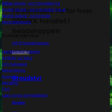
Billige Skunk -og Cannabis frø
Få cannabis frø for hver
Gratis Skunk -og Cannabis frø 🌿
Skunk avlere- og brands
200DKK handlet i
Narkotikatests
headshoppen
Kunderservice
Gå til headshoppen
Handelsbetingelser
Groudstyr
Artikler og blog
Om Subseed
Returnering
Kontakt
Groudstyr
Betaling
FAQ
Læs vores anmeldelser
Grolys