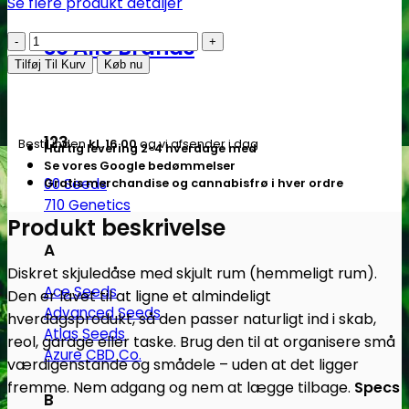
Se flere produkt detaljer
Skjulekasse
Se Alle Brands
–
Tilføj Til Kurv
Køb nu
dåse
(Pro
Nurse
123
Bestil inden
kl. 16.00
og vi afsender i dag
Hurtig levering 2-4 hverdage med
washing
Se vores Google bedømmelser
foam)
00 Seeds
Gratis merchandise og cannabisfrø i hver ordre
-
710 Genetics
Subseed.dk
Produkt beskrivelse
antal
A
Diskret skjuledåse med skjult rum (hemmeligt rum).
Ace Seeds
Den er lavet til at ligne et almindeligt
Advanced Seeds
hverdagsprodukt, så den passer naturligt ind i skab,
Atlas Seeds
reol, garage eller taske. Brug den til at organisere små
Azure CBD Co.
værdigenstande og smådele – uden at det ligger
fremme. Nem adgang og nem at lægge tilbage.
Specs
B