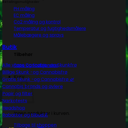
Betalingsmuligheder
PH måling
EC måling
Co2 måling og kontrol
Temperatur og fugtighedsmålere
Målebægere og sprays
Butik
Tilbehør
Alle vores Cannabis -og Skunkfrø
Tape og fastgørelse
Billige Skunk -og Cannabisfrø
Kurv
Gratis Skunk -og Cannabisfrø 🌿
Cannabis brands og avlere
Papir og filter
Narkotests
Headshop
Ingen produkter i kurven.
Rabatter og tilbud💰
Tilbage til shoppen