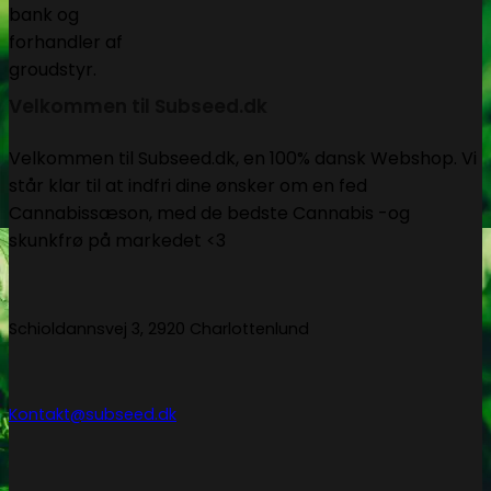
Velkommen til Subseed.dk
Velkommen til Subseed.dk, en 100% dansk Webshop. Vi
står klar til at indfri dine ønsker om en fed
Cannabissæson, med de bedste Cannabis -og
skunkfrø på markedet <3
Schioldannsvej 3, 2920 Charlottenlund
Kontakt@subseed.dk