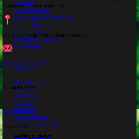
Tørrenet
Skunkfrø på markedet <3
Plantetrimmere
Sakse og plantetrimmere
Bubble bags
Pollenpressere
Schioldannsvej 3, 2920 Charlottenlund
Fugtighedsregulering
Mikroskoper
Kontakt@subseed.dk
Grotelte
Herbgarden™
Cvr: 40690956
RoyalRoom®
AC infinity
Cultibox
Homebox
@subseed.dk
Secret Jardine
Tilbehør til grotelte
Fragtmetoder
Målingsudstyr