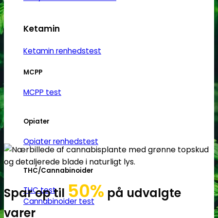
Ketamin
Ketamin renhedstest
MCPP
MCPP test
Opiater
Opiater renhedstest
THC/Cannabinoider
50%
THC test
Spar op til
på udvalgte
Cannabinoider test
varer