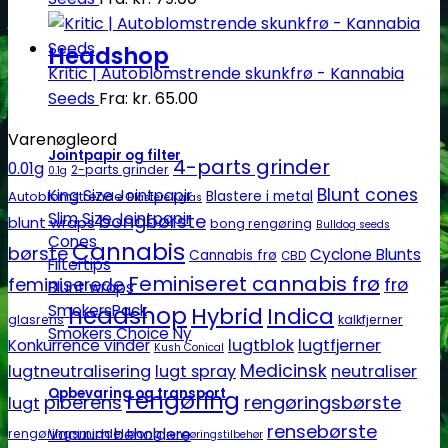
Headshop
Kritic | Autoblomstrende skunkfrø - Kannabia
Seeds
Fra:
kr.
65.00
Varenøgleord
Jointpapir og filter
4-parts grinder
0.01g
2-parts grinder
0.1g
Blunt cones
King Size Jointpapir
Autoblomstrende
Blastere i metal
Blastere i glas
Slim Size Jointpapir
bongbørste
blunt wraps
bong rengøring
Bulldog seeds
Cones
Cannabis
børste
Cyclone Blunts
Cannabis frø
CBD
Filtertips
Feminiseret cannabis frø
feminiserede
frø
Blunt wraps
headshop
SmokersPack
Hybrid
Indica
glasrens
kalkfjerner
Smokers Choice
lugtblok
lugtfjerner
Konkurrence vinder
Kush Conical
Medicinsk
lugtneutralisering
lugt spray
neutraliser
Opbevaring og transport
rengøring
piberens
rengøringsbørste
lugt
rensebørste
Vacuum beholdere
rengøringsmiddel bong
rengøringstilbehør