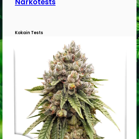
Narkotests
Kokain Tests
Kokain renhedhedstest
Crack renhedhedstest
Kokain blandingsmiddel test
MDMA
MDMA renhedstest
Ecstasy
Ecstasy renhedstest