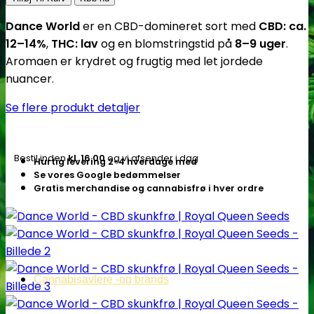
-
Dance World
er en CBD-domineret sort med
CBD: ca.
CBD
12–14%
,
THC: lav
og en blomstringstid på
8–9 uger
.
skunkfrø
Aromaen er krydret og frugtig med let jordede
|
nuancer.
Royal
Queen
Se flere produkt detaljer
Seeds
antal
Bestil inden
kl. 16.00
og vi afsender i dag
Hurtig levering 2-4 hverdage med
Se vores Google bedømmelser
Gratis merchandise og cannabisfrø i hver ordre
Cannabisavlere -og brands