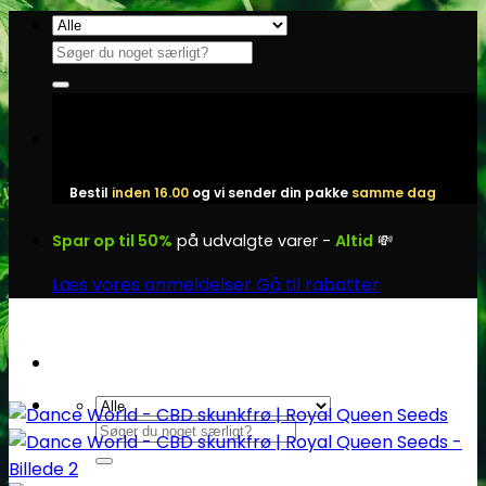
Fortsæt
til
Søg
indhold
efter:
Bestil
inden 16.00
og vi sender din pakke
samme dag
Spar op til 50%
på udvalgte varer -
Altid
💸
Læs vores anmeldelser
Gå til rabatter
Søg
efter: