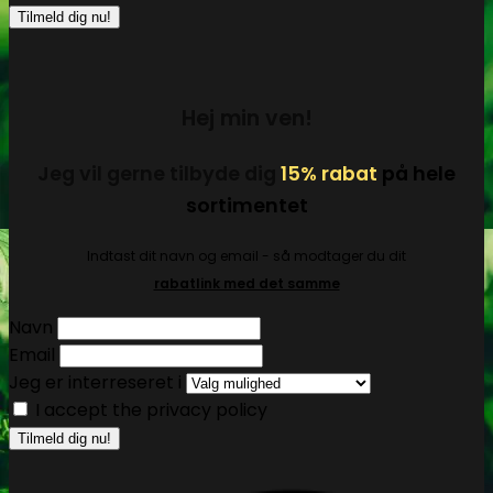
Hej min ven!
Jeg vil gerne tilbyde dig
15% rabat
på hele
sortimentet
Indtast dit navn og email - så modtager du dit
rabatlink med det samme
Navn
Email
Jeg er interreseret i
I accept the privacy policy