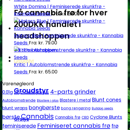
White Domina | Feminiserede skunkfrø -
Få cannabis frø for hver
Kannabia Seeds
Fra:
kr.
55.00
200DKK handlet i
headshoppen
Mataro Blue | Feminiserede skunkfrø - Kannabia
Seeds
Fra:
kr.
79.00
Gå til headshoppen
Groudstyr
Kritic | Autoblomstrende skunkfrø - Kannabia
Seeds
Fra:
kr.
65.00
Varenøgleord
Groudstyr
4-parts grinder
0.01g
2-parts grinder
0.1g
Blunt cones
Autoblomstrende
Blastere i metal
Blastere i glas
bongbørste
blunt wraps
bong rengøring
Bulldog seeds
Cannabis
børste
Cyclone Blunts
Cannabis frø
CBD
Grolys
Feminiseret cannabis frø
feminiserede
frø