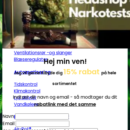
Gødning
Biobizz
Ventilation
Blæsere
Ventilationsrør -og slanger
Blæseregulator
Hej min ven!
15% rabat
Automatisering
Jeg vil gerne tilbyde dig
på hele
sortimentet
Tidskontrol
Klimakontrol
Indtast dit navn og email - så modtager du dit
Lys skinner
rabatlink med det samme
Vandkølere
Navn
Plantepotter og bakker
Email
Air-Pot®