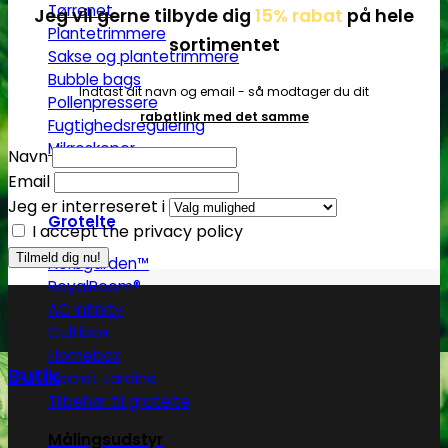
Tørrenet
Jeg vil gerne tilbyde dig
15% rabat
på hele
Plantetrimmere
sortimentet
Sakse og plantetrimmere
Bubble bags
Indtast dit navn og email - så modtager du dit
Pollenpressere
rabatlink med det samme
Fugtighedsregulering
Mikroskoper
Navn
Email
Jeg er interreseret i
Grotelte
I accept the privacy policy
Herbgarden™
RoyalRoom®
AC infinity
Cultibox
Homebox
Butik
Secret Jardine
Tilbehør til grotelte
Målingsudstyr