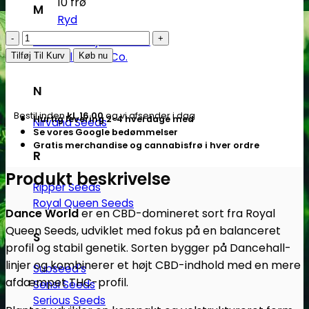
10 frø
M
Ryd
Dance
Medical Marijuana Gen.
World
Medical Seeds Co.
Tilføj Til Kurv
Køb nu
-
CBD
N
skunkfrø
Bestil inden
kl. 16.00
og vi afsender i dag
Hurtig levering 2-4 hverdage med
Nirvana Seeds
|
Se vores Google bedømmelser
Royal
Gratis merchandise og cannabisfrø i hver ordre
R
Queen
Seeds
Produkt beskrivelse
Ripper Seeds
antal
Royal Queen Seeds
Dance World
er en CBD-domineret sort fra Royal
Queen Seeds, udviklet med fokus på en balanceret
S
profil og stabil genetik. Sorten bygger på Dancehall-
linjer og kombinerer et højt CBD-indhold med en mere
Subseed's
afdæmpet THC-profil.
Sensi Seeds
Serious Seeds