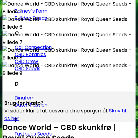
Barney´s Farm
Bulldog Seeds
C
Cali Connection
CBD Botanics
CBD Crew
CBD Seeds
D
Dinafem
Brug for hjælp?
Dutch Passion
Vi sidder klar til at besvare dine spørgsmål.
Skriv til
os her
F
Dance World – CBD skunkfrø |
Fastbuds Seeds