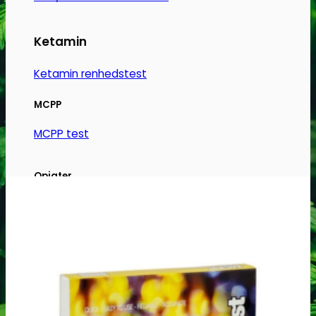
på
varesiden
Ketamin
Ketamin renhedstest
MCPP
MCPP test
Opiater
Opiater renhedstest
THC/Cannabinoider
THC test
Cannabinoider test