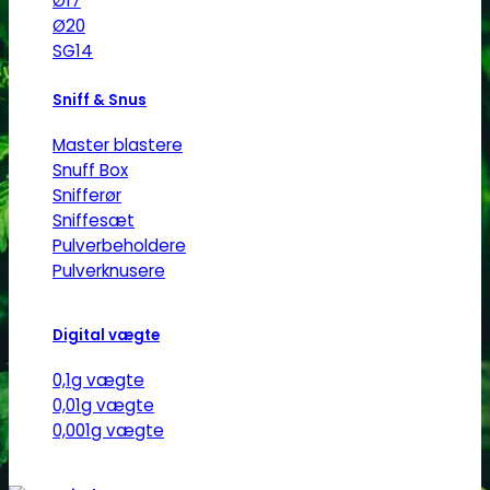
Ø17
Ø20
SG14
Sniff & Snus
Master blastere
Snuff Box
Snifferør
Sniffesæt
Pulverbeholdere
Pulverknusere
Digital vægte
0,1g vægte
0,01g vægte
0,001g vægte