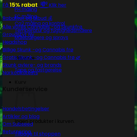
💸
15% rabat
Få
Klik her
PH måling
EC måling
Rabatter og tilbud 💰
Co2 måling og kontrol
Alle vores Cannabis -og Skunkfrø
Temperatur og fugtighedsmålere
Groudstyr
Målebægere og sprays
Headshop
Billige Skunk -og Cannabis frø
Gratis Skunk -og Cannabis frø 🌿
Tilbehør
Skunk avlere- og brands
Tape og fastgørelse
Narkotikatests
Kurv
Kunderservice
Handelsbetingelser
Artikler og blog
Ingen produkter i kurven.
Om Subseed
Returnering
Tilbage til shoppen