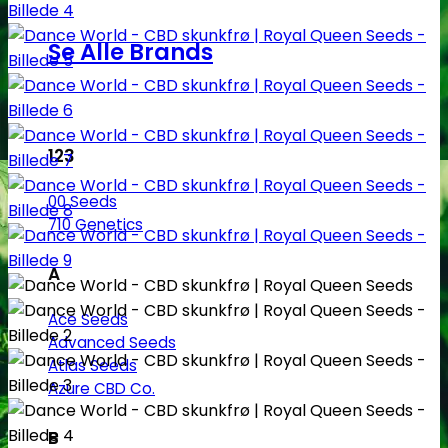
Se Alle Brands
123
00 Seeds
710 Genetics
A
Ace Seeds
Advanced Seeds
Atlas Seeds
Azure CBD Co.
B