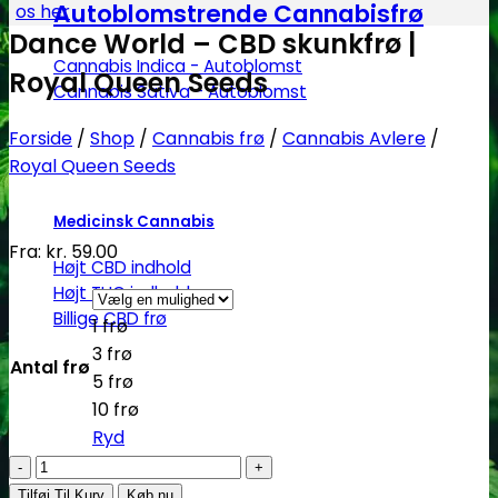
Autoblomstrende Cannabisfrø
os her
Dance World – CBD skunkfrø |
Cannabis Indica - Autoblomst
Royal Queen Seeds
Cannabis Sativa - Autoblomst
Forside
/
Shop
/
Cannabis frø
/
Cannabis Avlere
/
Royal Queen Seeds
Medicinsk Cannabis
Fra:
kr.
59.00
Højt CBD indhold
Højt THC indhold
Billige CBD frø
1 frø
3 frø
Antal frø
5 frø
10 frø
Ryd
Dance
World
Tilføj Til Kurv
Køb nu