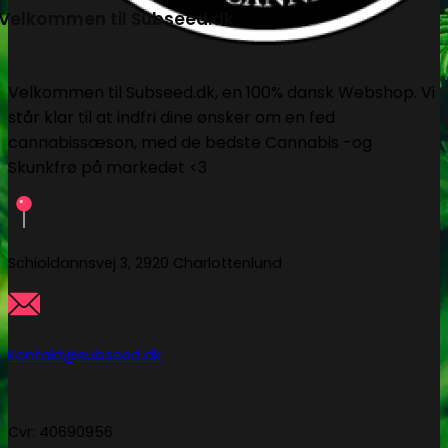
Velkommen til Subseed.dk
Velkommen til Subseed.dk, en 100% dansk Webshop. Vi
står klar til at indfri dine ønsker om en fed
cannabissæson, med de bedste Cannabis -og
Skunkfrø på markedet <3
Schioldannsvej 3, 2920 Charlottenlund
Kontakt@subseed.dk
Cvr: 40690956