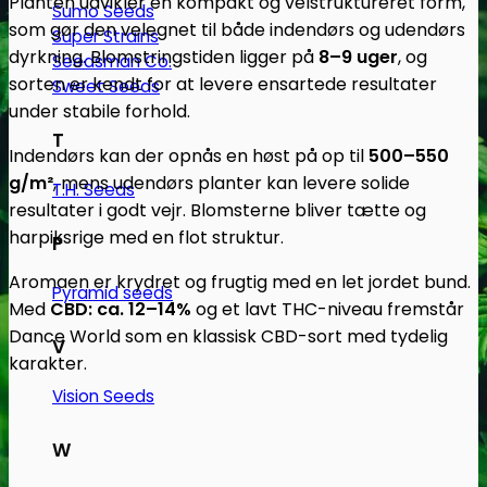
Planten udvikler en kompakt og velstruktureret form,
Sumo Seeds
som gør den velegnet til både indendørs og udendørs
Super Strains
dyrkning. Blomstringstiden ligger på
8–9 uger
, og
Seedsman Co.
sorten er kendt for at levere ensartede resultater
Sweet Seeds
under stabile forhold.
T
Indendørs kan der opnås en høst på op til
500–550
g/m²
, mens udendørs planter kan levere solide
T.H. Seeds
resultater i godt vejr. Blomsterne bliver tætte og
harpiksrige med en flot struktur.
P
Aromaen er krydret og frugtig med en let jordet bund.
Pyramid seeds
Med
CBD: ca. 12–14%
og et lavt THC-niveau fremstår
Dance World som en klassisk CBD-sort med tydelig
V
karakter.
Vision Seeds
W