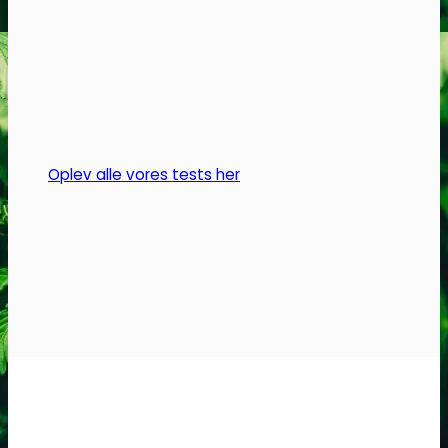
varianter.
Mulighederne
kan
vælges
på
varesiden
Oplev alle vores tests her
Headshop