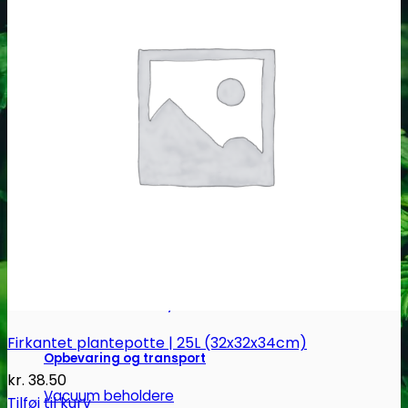
Headshop
Jointpapir og filter
King Size Jointpapir
Slim Size Jointpapir
Cones
Filtertips
Blunt wraps
SmokersPack
Smokers Choice
Firkantet plantepotte | 25L (32x32x34cm)
Opbevaring og transport
kr.
38.50
Vacuum beholdere
Tilføj til kurv