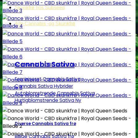
Skunkfrø hos Subseed
Alle Cannabis -og Skunkfrø
Cannabis Sativa
Feminiseret Cannabis Sativa
Cannabis Sativa Hybrider
Autoblomstrende Cannabis Sativa
Hurtigblomstrende Sativa
Diverse Cannabis Sativa frø
Billige Cannabis Sativa frø