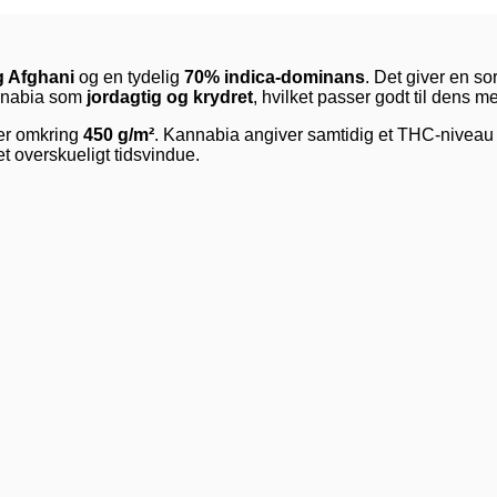
 Afghani
og en tydelig
70% indica-dominans
. Det giver en s
annabia som
jordagtig og krydret
, hvilket passer godt til dens m
 er omkring
450 g/m²
. Kannabia angiver samtidig et THC-nivea
t overskueligt tidsvindue.