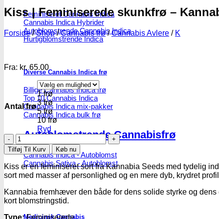
Kiss | Feminiserede skunkfrø – Kanna
Feminiseret Cannabis Indica
Cannabis Indica Hybrider
Autoblomstrende Cannabis Indica
Forside
/
Shop
/
Cannabis frø
/
Cannabis Avlere
/
K
Hurtigblomstrende Indica
Fra:
kr.
65.00
Diverse Cannabis Indica frø
Billige Cannabis Indica frø
1 frø
Top 10 Cannabis Indica
3 frø
Antal frø
Cannabis Indica mix-pakker
5 frø
Cannabis Indica bulk frø
10 frø
Ryd
Autoblomstrende Cannabisfrø
Kiss
|
Tilføj Til Kurv
Køb nu
Cannabis Indica - Autoblomst
Feminiserede
Cannabis Sativa - Autoblomst
skunkfrø
Kiss er en feminiseret sort fra Kannabia Seeds med tydelig in
-
sort med masser af personlighed og en mere dyb, krydret profil
Kannabia
Seeds
Kannabia fremhæver den både for dens solide styrke og dens god
antal
kort blomstringstid.
Medicinsk Cannabis
Type:
Feminiserede