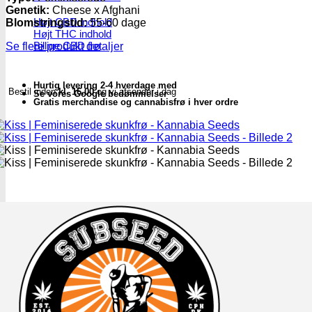
Genetik:
Cheese x Afghani
Højt CBD indhold
Blomstringstid:
55-60 dage
Højt THC indhold
Billige CBD frø
Se flere produkt detaljer
Hurtig levering 2-4 hverdage med
Bestil inden
kl. 16.00
og vi afsender i dag
Se vores Google bedømmelser
Gratis merchandise og cannabisfrø i hver ordre