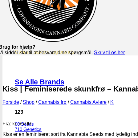
Brug for hjælp?
Cannabisavlere -og brands
Vi sidder klar til at besvare dine spørgsmål.
Skriv til os her
Se Alle Brands
Kiss | Feminiserede skunkfrø – Kanna
Forside
/
Shop
/
Cannabis frø
/
Cannabis Avlere
/
K
123
Fra:
kr.
65.00
00 Seeds
710 Genetics
Kiss er en feminiseret sort fra Kannabia Seeds med tydelig in