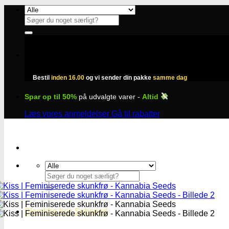
Fortsæt
til
Søg
indhold
efter:
Bestil
inden 16.00
og vi sender din pakke
samme dag
Spar op til 50%
på udvalgte varer -
Altid
Læs vores anmeldelser
Gå til rabatter
Søg
efter:
Skunkfrø hos Subseed