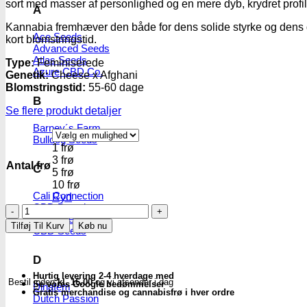
sort med masser af personlighed og en mere dyb, krydret profil
A
Kannabia fremhæver den både for dens solide styrke og dens god
Ace Seeds
kort blomstringstid.
Advanced Seeds
Atlas Seeds
Type:
Feminiserede
Azure CBD Co.
Genetik:
Cheese x Afghani
Blomstringstid:
55-60 dage
B
Se flere produkt detaljer
Barney´s Farm
Bulldog Seeds
1 frø
3 frø
Antal frø
C
5 frø
10 frø
Cali Connection
Ryd
CBD Botanics
Kiss
CBD Crew
|
Tilføj Til Kurv
Køb nu
CBD Seeds
Feminiserede
skunkfrø
-
D
Kannabia
Hurtig levering 2-4 hverdage med
Bestil inden
kl. 16.00
og vi afsender i dag
Seeds
Se vores Google bedømmelser
Dinafem
Gratis merchandise og cannabisfrø i hver ordre
antal
Dutch Passion