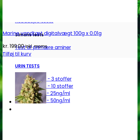
Robadope
Robadope tests
Marine vandtæt digitalvægt 100g x 0.01g
Simons tests
kr.
199.00
Inkl. moms
Test af primære aminer
Tilføj til kurv
URIN TESTS
Multi urin test - 3 stoffer
Multi urin test - 10 stoffer
THC urin test - 25ng/ml
THC urin test - 50ng/ml