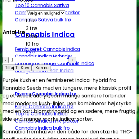
Top 10 Cannabis Sativa
Cannabis Sativa mix-pakker
Cannabis Sativa bulk frø
1 frø
3 frø
Antal frø
Cannabis Indica
5 frø
10 frø
Feminiseret Cannabis Indica
Ryd
Cannabis Indica Hybrider
Purple
Autoblomstrende Cannabis Indica
Kush
Tilføj Til Kurv
Køb nu
Hurtigblomstrende Indica
|
Purple Kush er en feminiseret indica-hybrid fra
Feminiserede
Kannabia Seeds med en tungere, mere klassisk profil
skunkfrø
Diverse Cannabis Indica frø
og et visuelt udtryk, som mange samlere forbinder
-
med moderne kush-linjer. Den kombinerer høj styrke
Kannabia
Billige Cannabis Indica frø
med en kort blomstringstid og en sødere, mere frugtig
Seeds
Top 10 Cannabis Indica
side end mange mørke indica-sorter.
Cannabis Indica mix-pakker
antal
Cannabis Indica bulk frø
Kannabia fremhæver den både for den stærke THC-