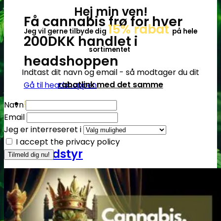
Hej min ven!
Få cannabis frø for hver
15% rabat
Jeg vil gerne tilbyde dig
på hele
200DKK handlet i
sortimentet
headshoppen
Indtast dit navn og email - så modtager du dit
rabatlink med det samme
Gå til headshoppen
Navn
Groudstyr
Email
Jeg er interreseret i
I accept the privacy policy
Groudstyr
Grolys