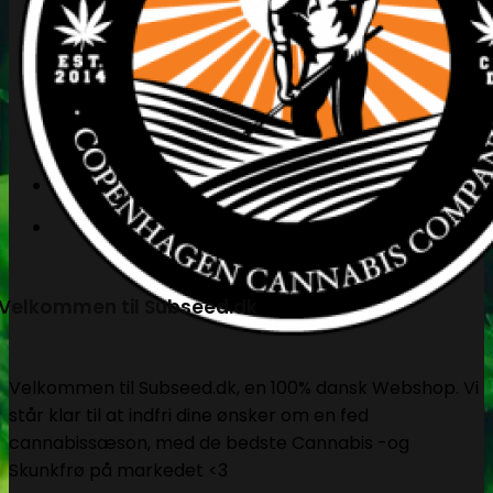
Søg
efter:
Kasse
+
Velkommen til Subseed.dk
Velkommen til Subseed.dk, en 100% dansk Webshop. Vi
står klar til at indfri dine ønsker om en fed
cannabissæson, med de bedste Cannabis -og
Skunkfrø på markedet <3