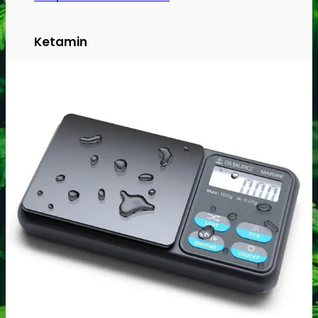
Ketamin
Ketamin renhedstest
MCPP
MCPP test
Opiater
Opiater renhedstest
THC/Cannabinoider
THC test
Cannabinoider test