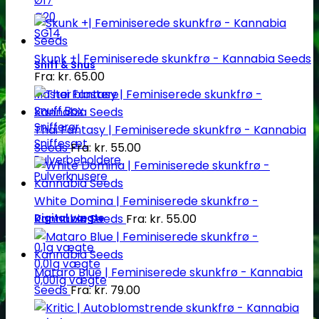
Ø17
Ø20
SG14
Skunk +| Feminiserede skunkfrø - Kannabia Seeds
Sniff & Snus
Fra:
kr.
65.00
Master blastere
Snuff Box
Snifferør
Thai Fantasy | Feminiserede skunkfrø - Kannabia
Sniffesæt
Seeds
Fra:
kr.
55.00
Pulverbeholdere
Pulverknusere
White Domina | Feminiserede skunkfrø -
Kannabia Seeds
Fra:
kr.
55.00
Digital vægte
0,1g vægte
0,01g vægte
Mataro Blue | Feminiserede skunkfrø - Kannabia
0,001g vægte
Seeds
Fra:
kr.
79.00