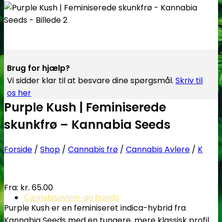
Brug for hjælp?
Vi sidder klar til at besvare dine spørgsmål.
Skriv til
os her
Purple Kush | Feminiserede
skunkfrø – Kannabia Seeds
Forside
/
Shop
/
Cannabis frø
/
Cannabis Avlere
/
K
Fra:
kr.
65.00
Cannabisavlere -og brands
Purple Kush er en feminiseret indica-hybrid fra
Kannabia Seeds med en tungere, mere klassisk profil