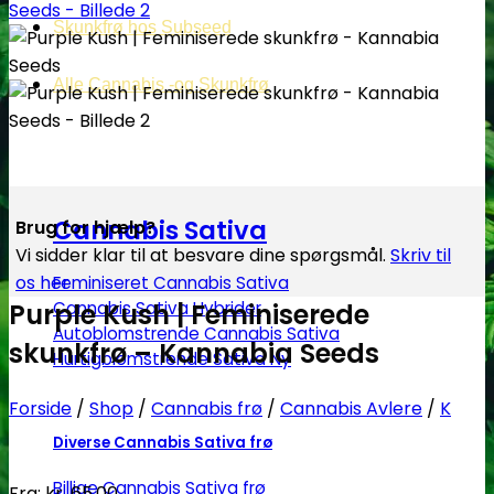
Skunkfrø hos Subseed
Alle Cannabis -og Skunkfrø
Cannabis Sativa
Brug for hjælp?
Vi sidder klar til at besvare dine spørgsmål.
Skriv til
os her
Feminiseret Cannabis Sativa
Cannabis Sativa Hybrider
Purple Kush | Feminiserede
Autoblomstrende Cannabis Sativa
skunkfrø – Kannabia Seeds
Hurtigblomstrende Sativa
Forside
/
Shop
/
Cannabis frø
/
Cannabis Avlere
/
K
Diverse Cannabis Sativa frø
Billige Cannabis Sativa frø
Fra:
kr.
65.00