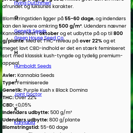
Flying Dutchmen
afrundet og luksuriøs karakter.
G
Blomstringstiden ligger på
55-60 dage
, og indendørs
kan den levere omkring
500 g/m²
. Udendørs nævner
Genetik Seeds
Kannabia høst i
oktober
og et udbytte på op til
800
Green House Seed Co.
g/plante
. Med et THC-niveau på
over 22%
og et
meget lavt CBD-indhold er det en stærk feminiseret
H
sort med klassisk kush-tyngde og tydelig premium-
appeal.
Humboldt Seeds
Avler:
Kannabia Seeds
J
Type:
Feminiserede
Genetik:
Purple Kush x Black Domina
Joint Doctor
THC:
Over 22%
CBD:
<0,05%
K
Indendørs udbytte:
500 g/m²
Udendørs udbytte:
800 g/plante
Kannabia
Blomstringstid:
55-60 dage