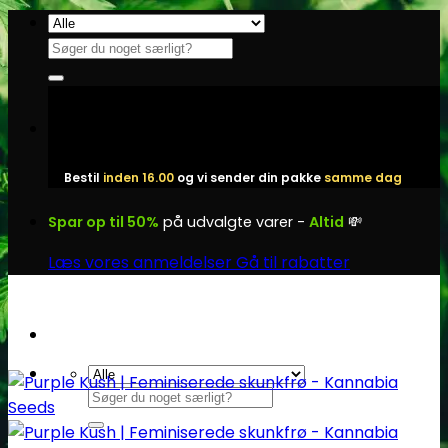
Fortsæt
til
Søg
indhold
efter:
Bestil
inden 16.00
og vi sender din pakke
samme dag
Spar op til 50%
på udvalgte varer -
Altid
💸
Læs vores anmeldelser
Gå til rabatter
Søg
efter: