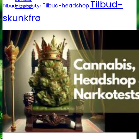
Tilbud-
Tilbud-headshop
Tilbud-groudstyr
Tilbehør
skunkfrø