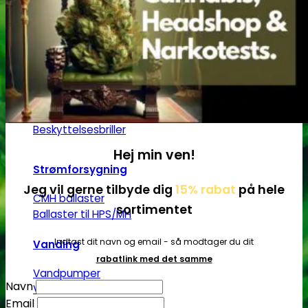
LED pære
LED lamper
CMH lys
HPS/MH lys
T5 lamper | Plantedyrkning
Grønt lys - Plante neutralt
Lampeophæng
Splittere til E27 pærer
Beskyttelsesbriller
Hej min ven!
Strømforsygning
Jeg vil gerne tilbyde dig
15% rabat
på hele
CMH ballaster
sortimentet
Ballaster til HPS/MH
Indtast dit navn og email - så modtager du dit
Vanding
rabatlink med det samme
Vandpumper
Navn
Vandtanke
Email