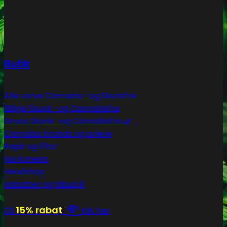
Butik
Alle vores Cannabis -og Skunkfrø
Billige Skunk -og Cannabisfrø
Gratis Skunk -og Cannabisfrø 🌿
Cannabis brands og avlere
Papir og filter
Narkotests
Headshop
Rabatter og tilbud💰
💸
15% rabat
Få
Klik her