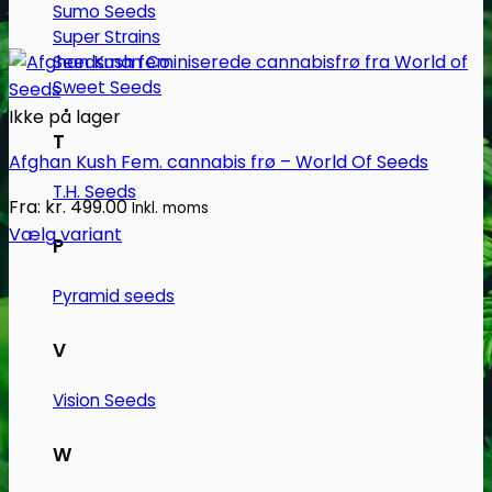
Sumo Seeds
Super Strains
Seedsman Co.
Sweet Seeds
Ikke på lager
T
Afghan Kush Fem. cannabis frø – World Of Seeds
T.H. Seeds
Fra:
kr.
499.00
Inkl. moms
Vælg variant
P
Dette
vare
Pyramid seeds
har
flere
V
varianter.
Mulighederne
Vision Seeds
kan
vælges
W
på