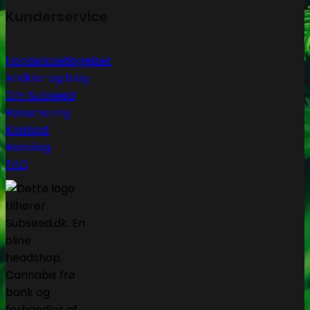
Kunderservice
Handelsbetingelser
Artikler og blog
Om Subseed
Returnering
Kontakt
Betaling
FAQ