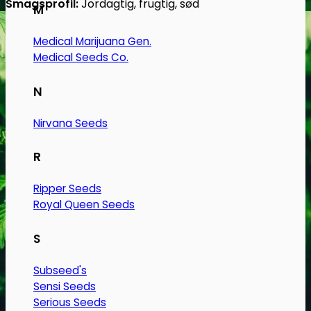
Smagsprofil:
Jordagtig, frugtig, sød
M
Medical Marijuana Gen.
Medical Seeds Co.
N
Nirvana Seeds
R
Ripper Seeds
Royal Queen Seeds
S
Subseed's
Sensi Seeds
Serious Seeds