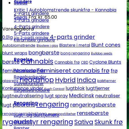
Grindere
Kritic | Autoblomstrende skunkfrø - Kannabia
2-Parts grindere
Seeds
Fra:
kr.
65.00
3-Parts grindere
4-Parts grindere
Varenøgleord
5-Parts grindere
4-parts grinder
0.01g
2-parts grinder
0.1g
Keramiske grindere
Blunt cones
Autoblomstrende
Blastere i metal
Blastere i glas
bongbørste
blunt wraps
bong rengøring
Bulldog seeds
Røgelse
Cannabis
børste
Cyclone Blunts
Cannabis frø
CBD
Feminiseret cannabis frø
Røgelsespinde
feminiserede
frø
Røgelseskegler
headshop
Hybrid
Indica
glasrens
kalkfjerner
Salviebundter
lugtblok
lugtfjerner
Konkurrence vinder
Kush Conical
Røgelsesholdere
Medicinsk
lugtneutralisering
lugt spray
neutraliser
rengøring
Rengøring
piberens
rengøringsbørste
lugt
rensebørste
rengøringsmiddel bong
rengøringstilbehør
Lugt- og duftfjernere
rygeudstyr rengøring
Sativa
Skunk frø
Glasrens
Børster