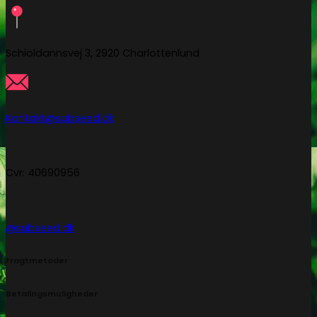
Schioldannsvej 3, 2920 Charlottenlund
Kontakt@subseed.dk
Cvr: 40690956
@subseed.dk
Fragtmetoder
Betalingsmuligheder