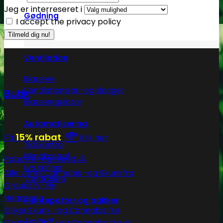
Jeg er interreseret i
Gødning
I accept the privacy policy
Biobizz
Ventilation
Blæsere
Ventilationsrør -og slanger
Butik
Blæseregulator
Automatisering
💸
15% rabat
Få
Klik her
Tidskontrol
Klimakontrol
Rabatter og tilbud 💰
Lys skinner
Alle vores Cannabis -og Skunkfrø
Vandkølere
Groudstyr
Headshop
Plantepotter og bakker
Billige Skunk -og Cannabis frø
Air-Pot®
Gratis Skunk -og Cannabis frø 🌿