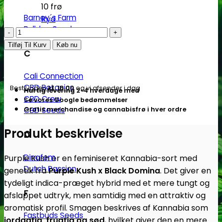
10 frø
Barney´s Farm
Ryd
Bulldog Seeds
Purple
Kush
Tilføj Til Kurv
Køb nu
C
|
Feminiserede
Cali Connection
skunkfrø
CBD Botanics
Bestil inden
kl. 16.00
og vi afsender i dag
Hurtig levering 2-4 hverdage med
-
CBD Crew
Se vores Google bedømmelser
Kannabia
CBD Seeds
Gratis merchandise og cannabisfrø i hver ordre
Seeds
antal
Produkt beskrivelse
D
Dinafem
Purple Kush er en feminiseret Kannabia-sort med
Dutch Passion
genetik fra
Purple Kush x Black Domina
. Det giver en
tydeligt indica-præget hybrid med et mere tungt og
F
afslappet udtryk, men samtidig med en attraktiv og
aromatisk profil. Smagen beskrives af Kannabia som
Fastbuds Seeds
jordagtig, frugtig og sød
, hvilket giver den en mere