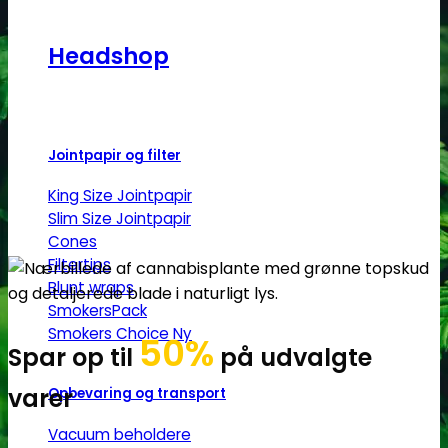
Headshop
Jointpapir og filter
King Size Jointpapir
Slim Size Jointpapir
Cones
Filtertips
Blunt wraps
SmokersPack
Smokers Choice
50%
Spar op til
på udvalgte
varer
Opbevaring og transport
Vacuum beholdere