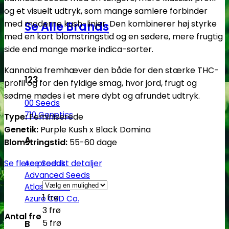
og et visuelt udtryk, som mange samlere forbinder
med moderne kush-linjer. Den kombinerer høj styrke
Se Alle Brands
med en kort blomstringstid og en sødere, mere frugtig
side end mange mørke indica-sorter.
Kannabia fremhæver den både for den stærke THC-
123
profil og for den fyldige smag, hvor jord, frugt og
sødme mødes i et mere dybt og afrundet udtryk.
00 Seeds
710 Genetics
Type:
Feminiserede
Genetik:
Purple Kush x Black Domina
A
Blomstringstid:
55-60 dage
Se flere produkt detaljer
Ace Seeds
Advanced Seeds
Atlas Seeds
1 frø
Azure CBD Co.
3 frø
Antal frø
5 frø
B