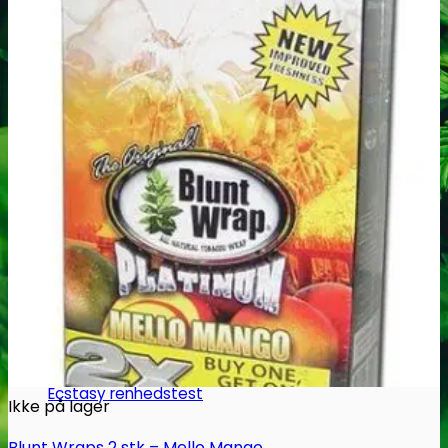
Narkotests
Kokain Tests
Kokain renhedhedstest
Crack renhedhedstest
Kokain blandingsmiddel test
MDMA
MDMA renhedstest
Ecstasy
Ecstasy renhedstest
Ikke på lager
Blunt Wraps 2 stk – Mello Mango