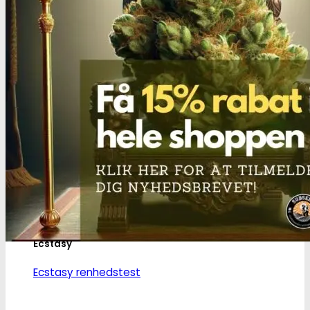
Narkotests
Kokain Tests
Kokain renhedhedstest
Crack renhedhedstest
Kokain blandingsmiddel test
MDMA
MDMA renhedstest
Ecstasy
Ecstasy renhedstest