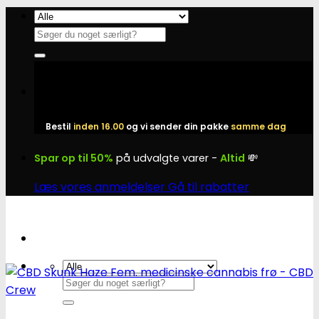
Fortsæt
til
Søg
indhold
efter:
Bestil
inden 16.00
og vi sender din pakke
samme dag
Spar op til 50%
på udvalgte varer -
Altid
💸
Læs vores anmeldelser
Gå til rabatter
Søg
efter: