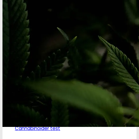
Ketamin
Ketamin renhedstest
MCPP
MCPP test
Opiater
Opiater renhedstest
THC/Cannabinoider
THC test
Cannabinoider test