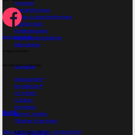
Tørrenet
Plantetrimmere
Sakse og plantetrimmere
Bubble bags
Pollenpressere
@subseed.dk
Fugtighedsregulering
Mikroskoper
Fragtmetoder
Betalingsmuligheder
Grotelte
Herbgarden™
RoyalRoom®
AC infinity
Cultibox
Homebox
Butik
Secret Jardine
Tilbehør til grotelte
Alle vores Cannabis -og Skunkfrø
Målingsudstyr