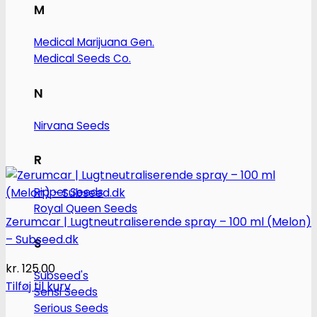
M
Medical Marijuana Gen.
Medical Seeds Co.
N
Nirvana Seeds
R
Ripper Seeds
Royal Queen Seeds
Zerumcar | Lugtneutraliserende spray – 100 ml (Melon)
– Subseed.dk
S
kr.
125.00
Subseed's
Tilføj til kurv
Sensi Seeds
Serious Seeds