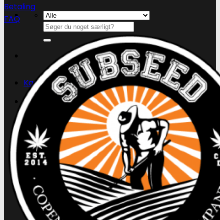
Betaling
FAQ
Søg
efter:
Kasse
+