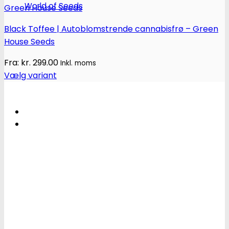
World of Seeds
Black Toffee | Autoblomstrende cannabisfrø – Green
House Seeds
Fra:
kr.
299.00
Inkl. moms
Vælg variant
Dette
vare
har
flere
varianter.
Mulighederne
kan
vælges
på
varesiden