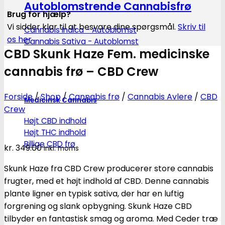
Autoblomstrende Cannabisfrø
Brug for hjælp?
Vi sidder klar til at besvare dine spørgsmål.
Skriv til
Cannabis Indica - Autoblomst
os her
Cannabis Sativa - Autoblomst
CBD Skunk Haze Fem. medicinske
cannabis frø – CBD Crew
Forside
/
Shop
/
Cannabis frø
/
Cannabis Avlere
/
CBD
Medicinsk Cannabis
Crew
Højt CBD indhold
Højt THC indhold
Billige CBD frø
kr.
349.00
Inkl. moms
Skunk Haze fra CBD Crew producerer store cannabis
frugter, med et højt indhold af CBD. Denne cannabis
plante ligner en typisk sativa, der har en luftig
forgrening og slank opbygning. Skunk Haze CBD
tilbyder en fantastisk smag og aroma. Med Ceder træ