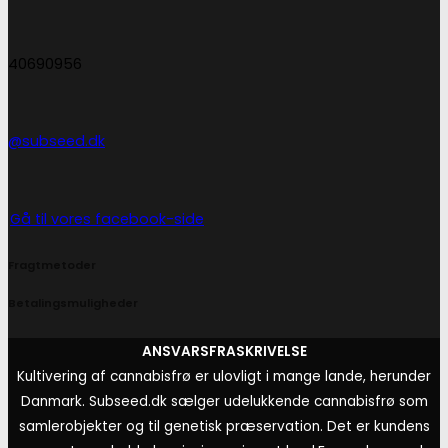
40690956
@subseed.dk
Gå til vores facebook-side
Fragtmetoder
Betalingsmuligheder
ANSVARSFRASKRIVELSE
Kultivering af cannabisfrø er ulovligt i mange lande, herunder
Danmark. Subseed.dk sælger udelukkende cannabisfrø som
samlerobjekter og til genetisk præservation. Det er kundens