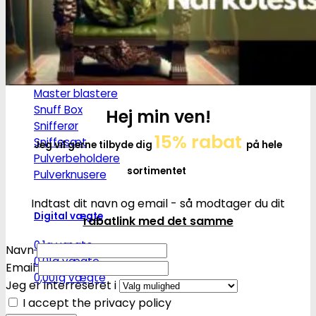
Ø17
Ø20
SG14
Sniff & Snus
Master blastere
Snuff Box
Hej min ven!
Snifferør
15% rabat
Sniffesæt
Jeg vil gerne tilbyde dig
på hele
Pulverbeholdere
sortimentet
Pulverknusere
Indtast dit navn og email - så modtager du dit
Digital vægte
rabatlink med det samme
0,1g vægte
Navn
0,01g vægte
Email
0,001g vægte
Jeg er interreseret i
I accept the privacy policy