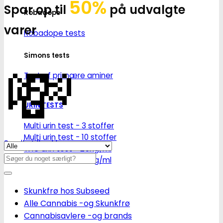
50%
Spar op til
på udvalgte
Robadope
varer
Robadope tests
💸
Simons tests
Test af primære aminer
URIN TESTS
Multi urin test - 3 stoffer
Multi urin test - 10 stoffer
Se alle tilbud her
THC urin test - 25ng/ml
Søg
THC urin test - 50ng/ml
efter:
Skunkfrø hos Subseed
Alle Cannabis -og Skunkfrø
Cannabisavlere -og brands