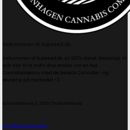
Velkommen til Subseed.dk
Velkommen til Subseed.dk, en 100% dansk Webshop. Vi
står klar til at indfri dine ønsker om en fed
Cannabissæson, med de bedste Cannabis -og
skunkfrø på markedet <3
Schioldannsvej 3, 2920 Charlottenlund
Kontakt@subseed.dk