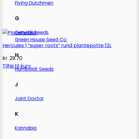
Flying Dutchmen
G
Genetik Seeds
Green House Seed Co.
Hercules | “super roots” rund plantepotte 12L
H
kr.
29.70
Tilføj til kurv
Humboldt Seeds
J
Joint Doctor
K
Kannabia