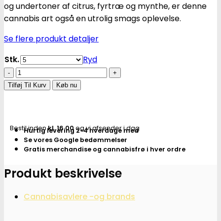
og undertoner af citrus, fyrtræ og mynthe, er denne
cannabis art også en utrolig smags oplevelse.
Se flere produkt detaljer
Stk.
Ryd
CBD
Skunk
Tilføj Til Kurv
Køb nu
Haze
Fem.
medicinske
Bestil inden
kl. 16.00
og vi afsender i dag
Hurtig levering 2-4 hverdage med
cannabis
Se vores Google bedømmelser
frø
Gratis merchandise og cannabisfrø i hver ordre
-
CBD
Produkt beskrivelse
Crew
antal
Cannabisavlere -og brands