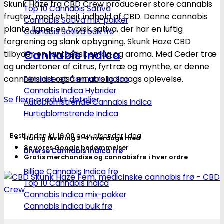
Skunk Haze fra CBD Crew producerer store cannabis
Fem.
Top 10 Cannabis Sativa
frugter, med et højt indhold af CBD. Denne cannabis
Cannabis Sativa mix-pakker
medicinske
plante ligner en typisk sativa, der har en luftig
Cannabis Sativa bulk frø
cannabis
forgrening og slank opbygning. Skunk Haze CBD
frø
Cannabis Indica
tilbyder en fantastisk smag og aroma. Med Ceder træ
-
og undertoner af citrus, fyrtræ og mynthe, er denne
CBD
cannabis art også en utrolig smags oplevelse.
Feminiseret Cannabis Indica
Crew
Cannabis Indica Hybrider
antal
Se flere produkt detaljer
Autoblomstrende Cannabis Indica
Hurtigblomstrende Indica
Bestil inden
kl. 16.00
og vi afsender i dag
Hurtig levering 2-4 hverdage med
Se vores Google bedømmelser
Diverse Cannabis Indica frø
Gratis merchandise og cannabisfrø i hver ordre
Billige Cannabis Indica frø
Top 10 Cannabis Indica
Cannabis Indica mix-pakker
Cannabis Indica bulk frø