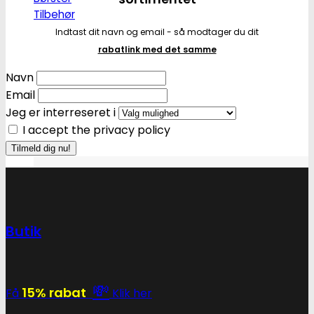
Tilbehør
Indtast dit navn og email - så modtager du dit
rabatlink med det samme
Navn
Email
Jeg er interreseret i
I accept the privacy policy
Butik
💸
15% rabat
Få
Klik her