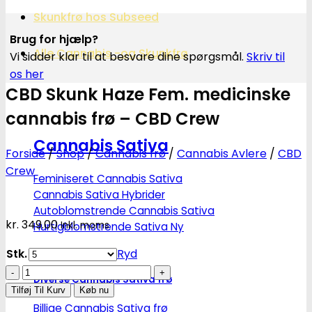
Skunkfrø hos Subseed
Brug for hjælp?
Alle Cannabis -og Skunkfrø
Vi sidder klar til at besvare dine spørgsmål.
Skriv til
os her
CBD Skunk Haze Fem. medicinske
cannabis frø – CBD Crew
Cannabis Sativa
Forside
/
Shop
/
Cannabis frø
/
Cannabis Avlere
/
CBD
Crew
Feminiseret Cannabis Sativa
Cannabis Sativa Hybrider
Autoblomstrende Cannabis Sativa
kr.
349.00
Inkl. moms
Hurtigblomstrende Sativa
Stk.
Ryd
CBD
Diverse Cannabis Sativa frø
Skunk
Tilføj Til Kurv
Køb nu
Haze
Billige Cannabis Sativa frø