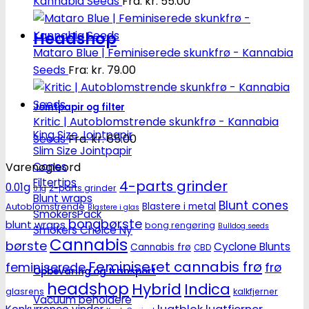
Kannabia Seeds
Fra:
kr.
55.00
Headshop
Mataro Blue | Feminiserede skunkfrø - Kannabia
Seeds
Fra:
kr.
79.00
Jointpapir og filter
Kritic | Autoblomstrende skunkfrø - Kannabia
King Size Jointpapir
Seeds
Fra:
kr.
65.00
Slim Size Jointpapir
Varenøgleord
Cones
Filtertips
4-parts grinder
0.01g
2-parts grinder
0.1g
Blunt wraps
Blunt cones
Autoblomstrende
Blastere i metal
Blastere i glas
SmokersPack
bongbørste
blunt wraps
bong rengøring
Bulldog seeds
Smokers Choice
Cannabis
børste
Cyclone Blunts
Cannabis frø
CBD
Feminiseret cannabis frø
feminiserede
frø
Opbevaring og transport
headshop
Hybrid
Indica
glasrens
kalkfjerner
Vacuum beholdere