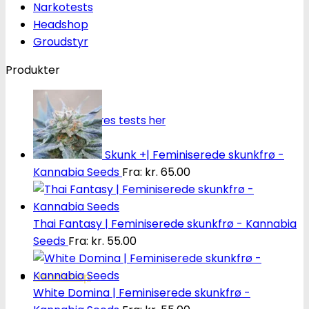
Narkotests
Headshop
Groudstyr
Produkter
Oplev alle vores tests her
Skunk +| Feminiserede skunkfrø -
Kannabia Seeds
Fra:
kr.
65.00
Thai Fantasy | Feminiserede skunkfrø - Kannabia
Seeds
Fra:
kr.
55.00
Headshop
White Domina | Feminiserede skunkfrø -