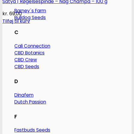
Satya | Røgelsespinde – Nag Champa – 100 g
Barney´s Farm
kr.
69.00
Bulldog Seeds
Tilføj til kurv
C
Cali Connection
CBD Botanics
CBD Crew
CBD Seeds
D
Dinafem
Dutch Passion
F
Fastbuds Seeds