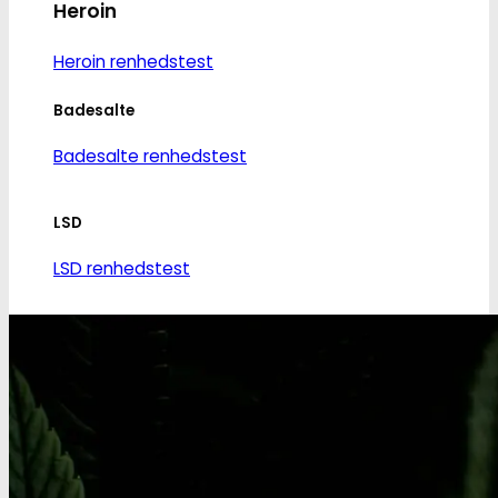
Heroin
Heroin renhedstest
Badesalte
Badesalte renhedstest
LSD
LSD renhedstest
Benzodiazepiner
Benzoer renhedstest
GHB/Hætter
GHB/Hætter renhedstest