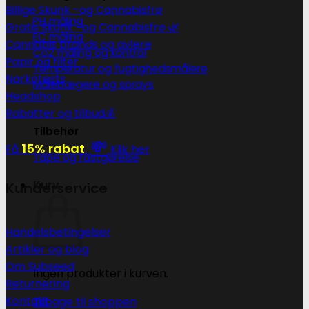
Billige Skunk -og Cannabisfrø
PH måling
Gratis Skunk -og Cannabisfrø 🌿
EC måling
Cannabis brands og avlere
Co2 måling og kontrol
Papir og filter
Temperatur og fugtighedsmålere
Narkotests
Målebægere og sprays
Headshop
Rabatter og tilbud💰
Tilbehør
💸
15% rabat
Få
Klik her
Tape og fastgørelse
Kurv
Kunderservice
Handelsbetingelser
Artikler og blog
Om Subseed
Ingen produkter i kurven.
Returnering
Kontakt
Tilbage til shoppen