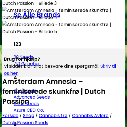
Se Alle Brands
123
00 Seeds
Brug for hjælp?
710 Genetics
Vi sidder klar til at besvare dine spørgsmål.
Skriv til
os her
A
Amsterdam Amnesia –
feminiserede skunkfrø | Dutch
Ace Seeds
Advanced Seeds
Passion
Atlas Seeds
Azure CBD Co.
Forside
/
Shop
/
Cannabis frø
/
Cannabis Avlere
/
Dutch Passion Seeds
B