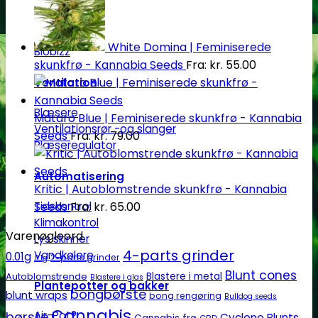
Gødning
White Domina | Feminiserede
Biobizz
skunkfrø - Kannabia Seeds
Fra:
kr.
55.00
Ventilation
Blæsere
Mataro Blue | Feminiserede skunkfrø - Kannabia
Ventilationsrør -og slanger
Seeds
Fra:
kr.
79.00
Blæseregulator
Automatisering
Kritic | Autoblomstrende skunkfrø - Kannabia
Tidskontrol
Seeds
Fra:
kr.
65.00
Klimakontrol
Varenøgleord
Lys skinner
4-parts grinder
Vandkølere
0.01g
2-parts grinder
0.1g
Blunt cones
Autoblomstrende
Blastere i metal
Blastere i glas
Plantepotter og bakker
bongbørste
blunt wraps
bong rengøring
Bulldog seeds
Cannabis
børste
Air-Pot®
Cyclone Blunts