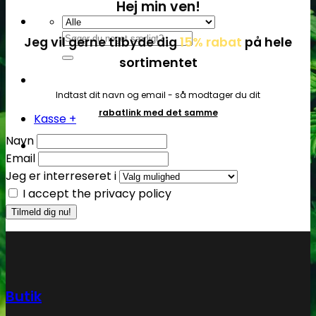
Hej min ven!
Søg
Jeg vil gerne tilbyde dig
15% rabat
på hele
efter:
sortimentet
Indtast dit navn og email - så modtager du dit
rabatlink med det samme
Kasse
+
Navn
Email
Jeg er interreseret i
I accept the privacy policy
Butik