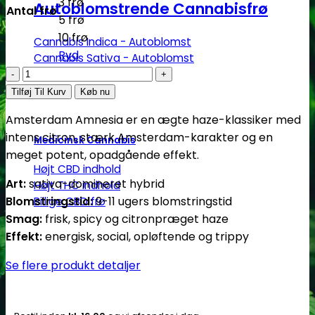
3 frø
Autoblomstrende Cannabisfrø
Antal frø
5 frø
10 frø
Cannabis Indica - Autoblomst
Ryd
Cannabis Sativa - Autoblomst
Amsterdam
Amnesia
Tilføj Til Kurv
Køb nu
-
Amsterdam Amnesia er en ægte haze-klassiker med
feminiserede
intens citron, stærk Amsterdam-karakter og en
Medicinsk Cannabis
skunkfrø
meget potent, opadgående effekt.
|
Højt CBD indhold
Dutch
Art:
sativa-domineret hybrid
Højt THC indhold
Passion
Blomstringstid:
9-11 ugers blomstringstid
Billige CBD frø
antal
Smag:
frisk, spicy og citronpræget haze
Effekt:
energisk, social, opløftende og trippy
Se flere produkt detaljer