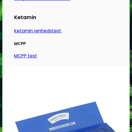
varesiden
Ketamin
Ketamin renhedstest
MCPP
MCPP test
Opiater
Opiater renhedstest
THC/Cannabinoider
THC test
Cannabinoider test