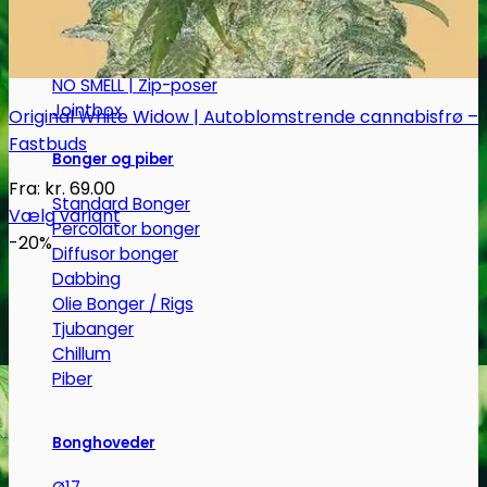
Jointrør
Skulekasser / Stashbox
Zip-poser
NO SMELL | Zip-poser
Jointbox
Original White Widow | Autoblomstrende cannabisfrø –
Fastbuds
Bonger og piber
Fra:
kr.
69.00
Standard Bonger
Vælg variant
Percolator bonger
Dette
-20%
Diffusor bonger
vare
Dabbing
har
Olie Bonger / Rigs
flere
Tjubanger
varianter.
Chillum
Mulighederne
Piber
kan
vælges
Bonghoveder
på
varesiden