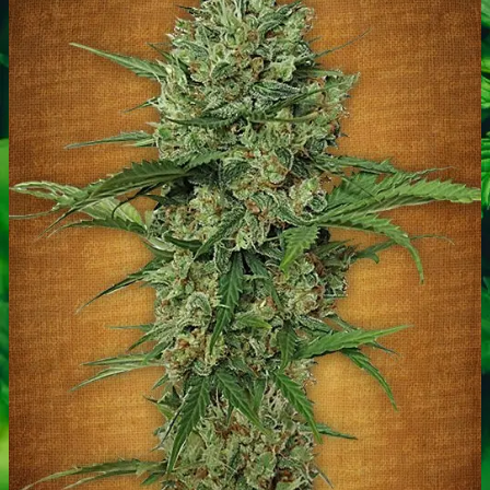
Narkotests
Kokain Tests
Kokain renhedhedstest
Crack renhedhedstest
Kokain blandingsmiddel test
MDMA
MDMA renhedstest
Ecstasy
Ecstasy renhedstest