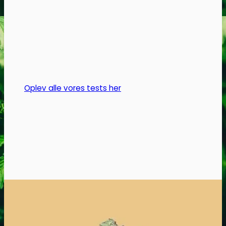
Mulighederne
kan
vælges
på
varesiden
Oplev alle vores tests her
Headshop