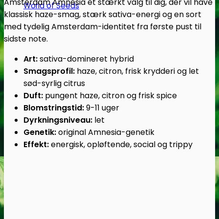
Amsterdam Amnesia et stærkt valg til dig, der vil have
World of Seeds
klassisk haze-smag, stærk sativa-energi og en sort
med tydelig Amsterdam-identitet fra første pust til
sidste note.
Art:
sativa-domineret hybrid
Smagsprofil:
haze, citron, frisk krydderi og let
sød-syrlig citrus
Duft:
pungent haze, citron og frisk spice
Blomstringstid:
9-11 uger
Dyrkningsniveau:
let
Genetik:
original Amnesia-genetik
Effekt:
energisk, opløftende, social og trippy