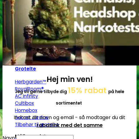
Tørrenet
Plantetrimmere
Sakse og plantetrimmere
Bubble bags
Pollenpressere
Fugtighedsregulering
Mikroskoper
Grotelte
Hej min ven!
Herbgarden™
15% rabat
RoyalRoom®
Jeg vil gerne tilbyde dig
på hele
AC infinity
Cultibox
sortimentet
Homebox
Indtast dit navn og email - så modtager du dit
Secret Jardine
Tilbehør til grotelte
rabatlink med det samme
Målingsudstyr
Navn