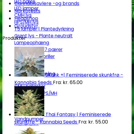
LED pære
Cannabisavlere -og brands
LED lamper
Narkotests
CMH lys
Headshop
HPS/MH lys
Groudstyr
T5 lamper | Plantedyrkning
Grønt lys - Plante neutralt
Produkter
Lampeophæng
Splittere til E27 pærer
Beskyttelsesbriller
Strømforsygning
Skunk +| Feminiserede skunkfrø -
Kannabia Seeds
Fra:
kr.
65.00
CMH ballaster
Ballaster til HPS/MH
Vanding
Thai Fantasy | Feminiserede
Vandpumper
skunkfrø - Kannabia Seeds
Fra:
kr.
55.00
Vandtanke