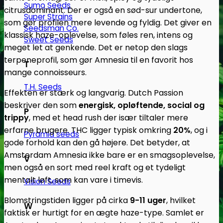
Sumo Seeds
citrusdominant. Der er også en sød-sur undertone,
Super Strains
som gør profilen mere levende og fyldig. Det giver en
Seedsman Co.
klassisk haze-oplevelse, som føles ren, intens og
Sweet Seeds
meget let at genkende. Det er netop den slags
terpeneprofil, som gør Amnesia til en favorit hos
T
mange connoisseurs.
T.H. Seeds
Effekten er stærk og langvarig. Dutch Passion
beskriver den som
energisk, opløftende, social og
P
trippy
, med et head rush der især tiltaler mere
erfarne brugere. THC ligger typisk omkring
20%
, og i
Pyramid seeds
gode forhold kan den gå højere. Det betyder, at
Amsterdam Amnesia ikke bare er en smagsoplevelse,
V
men også en sort med reel kraft og et tydeligt
mentalt løft, som kan vare i timevis.
Vision Seeds
Blomstringstiden ligger på cirka
9-11 uger
, hvilket
W
faktisk er hurtigt for en ægte haze-type. Samlet er