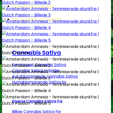
Skunkfrø hos Subseed
Alle Cannabis -og Skunkfrø
Cannabis Sativa
Feminiseret Cannabis Sativa
Cannabis Sativa Hybrider
Autoblomstrende Cannabis Sativa
Hurtigblomstrende Sativa
Diverse Cannabis Sativa frø
Billige Cannabis Sativa frø