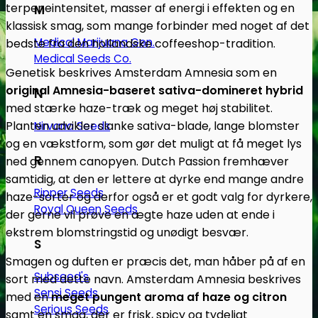
terpeneintensitet, masser af energi i effekten og en
M
klassisk smag, som mange forbinder med noget af det
Medical Marijuana Gen.
bedste fra den hollandske coffeeshop-tradition.
Medical Seeds Co.
Genetisk beskrives Amsterdam Amnesia som en
original Amnesia-baseret sativa-domineret hybrid
N
med stærke haze-træk og meget høj stabilitet.
Planten udvikler slanke sativa-blade, lange blomster
Nirvana Seeds
og en vækstform, som gør det muligt at få meget lys
R
ned gennem canopyen. Dutch Passion fremhæver
samtidig, at den er lettere at dyrke end mange andre
Ripper Seeds
haze-sorter og derfor også er et godt valg for dyrkere,
Royal Queen Seeds
der gerne vil prøve en ægte haze uden at ende i
ekstrem blomstringstid og unødigt besvær.
S
Smagen og duften er præcis det, man håber på af en
Subseed's
sort med dette navn. Amsterdam Amnesia beskrives
Sensi Seeds
med en
meget pungent aroma af haze og citron
Serious Seeds
samt en smag, der er frisk, spicy og tydeligt