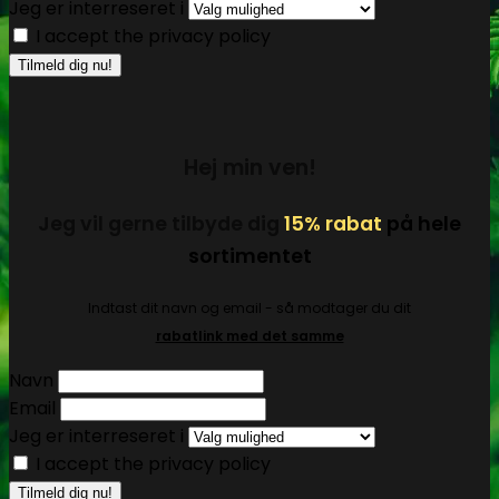
Jeg er interreseret i
I accept the privacy policy
Hej min ven!
Jeg vil gerne tilbyde dig
15% rabat
på hele
sortimentet
Indtast dit navn og email - så modtager du dit
rabatlink med det samme
Navn
Email
Jeg er interreseret i
I accept the privacy policy