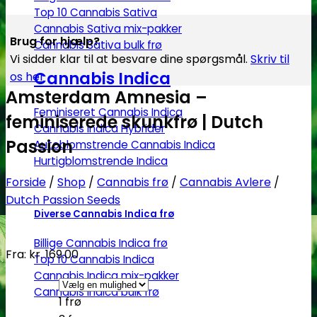
Top 10 Cannabis Sativa
Cannabis Sativa mix-pakker
Brug for hjælp?
Cannabis Sativa bulk frø
Vi sidder klar til at besvare dine spørgsmål.
Skriv til
Cannabis Indica
os her
Amsterdam Amnesia –
Feminiseret Cannabis Indica
feminiserede skunkfrø | Dutch
Cannabis Indica Hybrider
Passion
Autoblomstrende Cannabis Indica
Hurtigblomstrende Indica
Forside
/
Shop
/
Cannabis frø
/
Cannabis Avlere
/
Dutch Passion Seeds
Diverse Cannabis Indica frø
Billige Cannabis Indica frø
Fra:
kr.
169.00
Top 10 Cannabis Indica
Cannabis Indica mix-pakker
Cannabis Indica bulk frø
1 frø