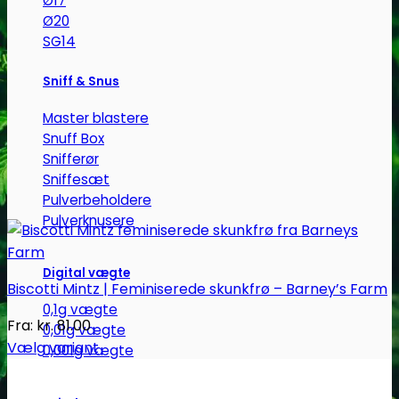
Ø17
Ø20
SG14
Sniff & Snus
Master blastere
Snuff Box
Snifferør
Sniffesæt
Pulverbeholdere
Pulverknusere
Digital vægte
Biscotti Mintz | Feminiserede skunkfrø – Barney’s Farm
0,1g vægte
Fra:
kr.
81.00
0,01g vægte
Vælg variant
0,001g vægte
Dette
vare