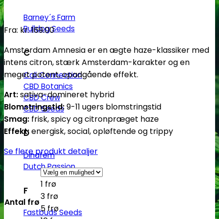
Barney´s Farm
Bulldog Seeds
Fra:
kr.
169.00
Amsterdam Amnesia er en ægte haze-klassiker med
C
intens citron, stærk Amsterdam-karakter og en
meget potent, opadgående effekt.
Cali Connection
CBD Botanics
Art:
sativa-domineret hybrid
CBD Crew
Blomstringstid:
9-11 ugers blomstringstid
CBD Seeds
Smag:
frisk, spicy og citronpræget haze
Effekt:
energisk, social, opløftende og trippy
D
Se flere produkt detaljer
Dinafem
Dutch Passion
1 frø
F
3 frø
Antal frø
5 frø
Fastbuds Seeds