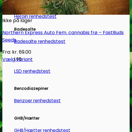
Heroin
Heroin renhedstest
Ikke på lager
Badesalte
Northern Express Auto Fem. cannabis frø – FastBuds
Seeds
Badesalte renhedstest
Fra:
kr.
69.00
Vælg variant
LSD
Dette
LSD renhedstest
vare
har
flere
Benzodiazepiner
varianter.
Benzoer renhedstest
Mulighederne
kan
vælges
GHB/Hætter
på
GHB/Hætter renhedstest