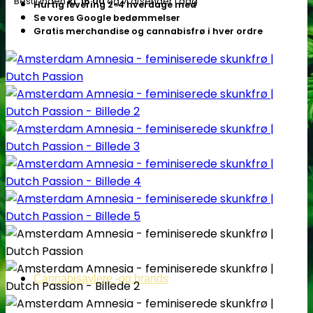
Bestil inden
kl. 16.00
og vi afsender i dag
Hurtig levering 2-4 hverdage med
Se vores Google bedømmelser
Gratis merchandise og cannabisfrø i hver ordre
Cannabisavlere -og brands