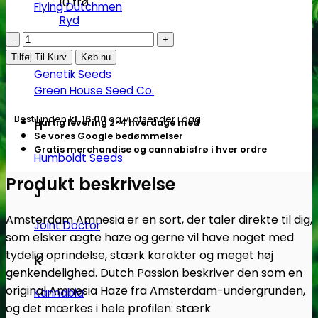
10 frø
Flying Dutchmen
Ryd
Amsterdam
G
Amnesia
Tilføj Til Kurv
Køb nu
-
Genetik Seeds
feminiserede
Green House Seed Co.
skunkfrø
Bestil inden
kl. 16.00
og vi afsender i dag
Hurtig levering 2-4 hverdage med
H
|
Se vores Google bedømmelser
Dutch
Gratis merchandise og cannabisfrø i hver ordre
Humboldt Seeds
Passion
antal
Produkt beskrivelse
J
Amsterdam Amnesia er en sort, der taler direkte til dig,
Joint Doctor
som elsker ægte haze og gerne vil have noget med
tydelig oprindelse, stærk karakter og meget høj
K
genkendelighed. Dutch Passion beskriver den som en
original Amnesia Haze fra Amsterdam-undergrunden,
Kannabia
og det mærkes i hele profilen: stærk