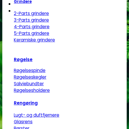
Grindere
har
flere
2-Parts grindere
varianter.
3-Parts grindere
Mulighederne
4-Parts grindere
5-Parts grindere
kan
Keramiske grindere
vælges
på
varesiden
Røgelse
Røgelsespinde
Røgelseskegler
Salviebundter
Røgelsesholdere
Rengøring
Lugt- og duftfjernere
Glasrens
Børster