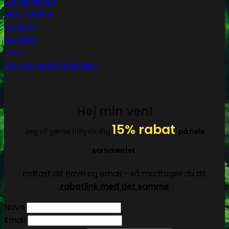
Om Subseed
Returnering
Kontakt
Betaling
FAQ
Læs vores anmeldelser
Hej min ven!
15% rabat
Jeg vil gerne tilbyde dig
på hele
sortimentet
Indtast dit navn og email - så modtager du dit
rabatlink med det samme
Navn
Email