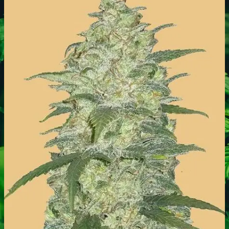
Headshop
Jointpapir og filter
King Size Jointpapir
Slim Size Jointpapir
Cones
Filtertips
Blunt wraps
SmokersPack
Smokers Choice
Opbevaring og transport
Vacuum beholdere