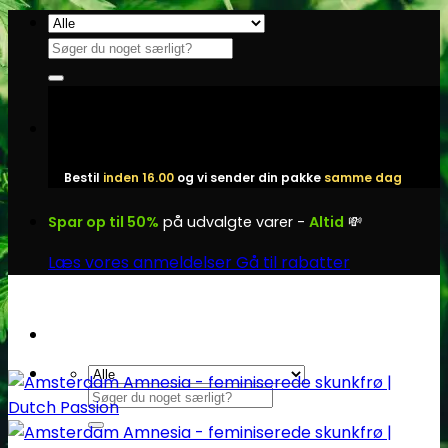
Fortsæt
til
Søg
indhold
efter:
Bestil
inden 16.00
og vi sender din pakke
samme dag
Spar op til 50%
på udvalgte varer -
Altid
💸
Læs vores anmeldelser
Gå til rabatter
Søg
efter: