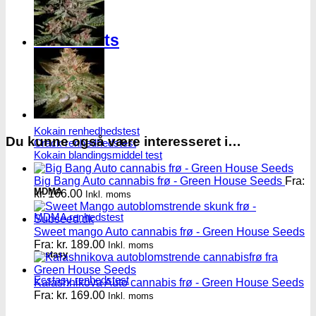
Narkotests
Kokain Tests
Kokain renhedhedstest
Du kunne også være interesseret i…
Crack renhedhedstest
Kokain blandingsmiddel test
Big Bang Auto cannabis frø - Green House Seeds
Fra:
MDMA
kr.
166.00
Inkl. moms
MDMA renhedstest
Sweet mango Auto cannabis frø - Green House Seeds
Fra:
kr.
189.00
Inkl. moms
Ecstasy
Ecstasy renhedstest
Kalashnikova Auto cannabis frø - Green House Seeds
Fra:
kr.
169.00
Inkl. moms