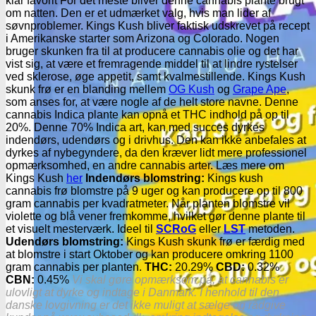
klar favorit For det meste bliver denne cannabis plante brugt
om natten. Den er et udmærket valg, hvis man lider af
søvnproblemer. Kings Kush bliver faktisk udskrevet på recept
i Amerikanske starter som Arizona og Colorado. Nogen
bruger skunken fra til at producere cannabis olie og det har
vist sig, at være et fremragende middel til at lindre rystelser
ved sklerose, øge appetit, samt kvalmestillende. Kings Kush
skunk frø er en blanding mellem
OG Kush
og
Grape Ape
,
som anses for, at være nogle af de helt store navne. Denne
cannabis Indica plante kan opnå et THC indhold på op til
20%. Denne 70% Indica art, kan med succes dyrkes
indendørs, udendørs og i drivhus. Den kan ikke anbefales at
dyrkes af nybegyndere, da den kræver lidt mere professionel
opmærksomhed, en andre cannabis arter. Læs mere om
Kings Kush
her
Indendørs blomstring:
Kings kush
cannabis frø blomstre på 9 uger og kan producere op til 800
gram cannabis per kvadratmeter. Når planten blomstre vil
violette og blå vener fremkomme, hvilket gør denne plante til
et visuelt mesterværk. Ideel til
SCRoG
eller
LST
metoden.
Udendørs blomstring:
Kings Kush skunk frø er færdig med
at blomstre i start Oktober og kan producere omkring 1100
gram cannabis per planten.
THC:
20.29%
CBD:
0.32%
CBN:
0.45%
Vi skal gøre opmærksom på, at cannabis er
ulovligt at dyrke og indtage i Danmark. I henhold til den
danske lovgivning er det ikke muligt at sælge og rådgive