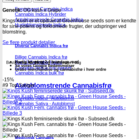
Fem.
cannabis
Feminiseret Cannabis Indica
Genetik:
OG kush x Grape
Cannabis Indica Hybrider
frø
Autoblomstrende Cannabis Indica
-
Kings Kush er et opdræt af Greenhouse seeds som er kendte
Hurtigblomstrende Indica
Green
for sine potens og forkromede frugter, der udspringer ved
House
blomstring.
Seeds
antal
Se flere produkt detaljer
Diverse Cannabis Indica frø
Billige Cannabis Indica frø
Top 10 Cannabis Indica
Hurtig levering 2-4 hverdage med
Bestil inden
kl. 16.00
og vi afsender i dag
Se vores Google bedømmelser
Cannabis Indica mix-pakker
Gratis merchandise og cannabisfrø i hver ordre
Cannabis Indica bulk frø
-15%
Autoblomstrende Cannabisfrø
#9 Top Sælger
Cannabis Indica - Autoblomst
Cannabis Sativa - Autoblomst
Medicinsk Cannabis