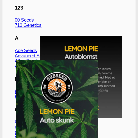
123
00 Seeds
710 Genetics
A
Ace Seeds
Advanced Seeds
Atlas Seeds
Azure CBD Co.
B
Barney´s Farm
Bulldog Seeds
C
Cali Connection
CBD Botanics
CBD Crew
CBD Seeds