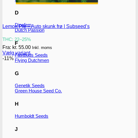
D
Dinafem
Lemon Pie – Auto skunk frø | Subseed’s
Dutch Passion
THC: 22–25%
F
Fra:
kr.
55.00
Inkl. moms
Vælg variant
Fastbuds Seeds
Dette
-11%
Flying Dutchmen
vare
har
G
flere
varianter.
Genetik Seeds
Mulighederne
Green House Seed Co.
kan
vælges
på
H
varesiden
Humboldt Seeds
J