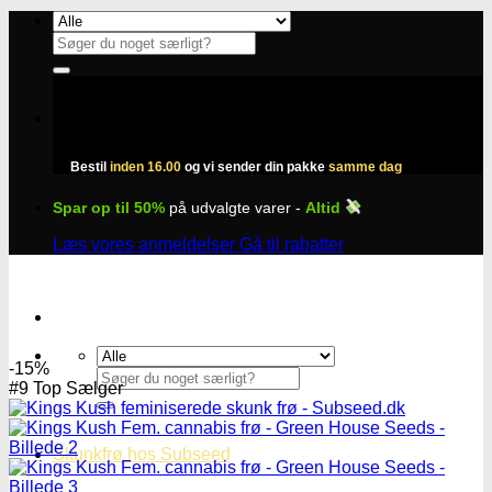
Fortsæt
til
Søg
indhold
efter:
Bestil
inden 16.00
og vi sender din pakke
samme dag
Spar op til 50%
på udvalgte varer -
Altid
Læs vores anmeldelser
Gå til rabatter
-15%
Søg
#9 Top Sælger
efter:
Skunkfrø hos Subseed