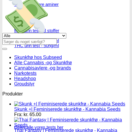
Test af primære aminer
URIN TESTS
Multi urin test - 3 stoffer
Multi urin test - 10 stoffer
Se alle tilbud her
THC urin test - 25ng/ml
Søg
THC urin test - 50ng/ml
efter:
Skunkfrø hos Subseed
Alle Cannabis -og Skunkfrø
Cannabisavlere -og brands
Narkotests
Headshop
Groudstyr
Produkter
Skunk +| Feminiserede skunkfrø - Kannabia Seeds
Fra:
kr.
65.00
Oplev alle vores tests her
Thai Fantasy | Feminiserede skunkfrø - Kannabia