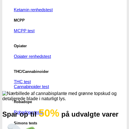
Ketamin renhedstest
MCPP
MCPP test
Opiater
Opiater renhedstest
THC/Cannabinoider
THC test
Cannabinoider test
Robadope
50%
Robadope tests
Spar op til
på udvalgte varer
Simons tests