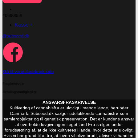
40690956
Kasse
+
@subseed.dk
Gå til vores facebook-side
Fragtmetoder
Betalingsmuligheder
ANSVARSFRASKRIVELSE
Kultivering af cannabisfrø er ulovligt i mange lande, herunder
Danmark. Subseed.dk sælger udelukkende cannabisfrø som
samlerobjekter og til genetisk præservation. Det er kundens ansvar
at overholde lovgivningen i eget land.
Frø sælges under
forudsætning af, at de ikke kultiveres i lande, hvor dette er ulovligt.
Hvis vi har grund til at tro, at loven vil blive brudt, afviser vi handlen.