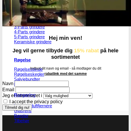
Grindere
2-Parts grindere
3-Parts grindere
4-Parts grindere
5-Parts grindere
Hej min ven!
Keramiske grindere
Jeg vil gerne tilbyde dig
15% rabat
på hele
sortimentet
Røgelse
Indtast dit navn og email - så modtager du dit
Røgelsespinde
Røgelseskegler
rabatlink med det samme
Salviebundter
Navn
Røgelsesholdere
Email
Rengøring
Jeg er interreseret i
I accept the privacy policy
Lugt- og duftfjernere
Glasrens
Børster
Tilbehør