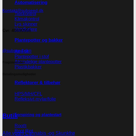
Automatisering
Kontakt@subseed.dk
Tidskontrol
Klimakontrol
Lys skinner
Vandkølere
Cvr: 40690956
Plantepotter og bakker
@subseed.dk
Air-Pot®
Plantepotter i stof
Almindelige plantepotter
Fragtmetoder
Plastikbakker
Betalingsmuligheder
Reflektorer & tilbehør
HPS/MH/CFL
Refleksivt mylar/folie
Butik
Forspiring og plantestart
Root!t
Root Riot
Alle vores Cannabis -og Skunkfrø
Jiffy disks