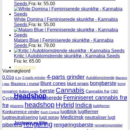
Seeds
Fra:
kr.
55.00
White Domina | Feminiserede skunkfrø - Kannabia
Seeds
Fra:
kr.
55.00
Mataro Blue | Feminiserede skunkfrø - Kannabia
Seeds
Fra:
kr.
79.00
Kritic | Autoblomstrende skunkfrø - Kannabia Seeds
Fra:
kr.
65.00
Headshop
Varenøgleord
4-parts grinder
0.01g
Autoblomstrende
2-parts grinder
0.1g
Blastere
Blunt cones
bongbørste
blunt wraps
Blastere i metal
bong
i glas
Cannabis
børste
Cannabis frø
rengøring
CBD
Bulldog seeds
Headshop
Feminiseret cannabis frø
feminiserede
Cyclone Blunts
headshop
Hybrid
Indica
frø
glasrens
kalkfjerner
lugtblok
lugtfjerner
Konkurrence vinder
Kush Conical
Medicinsk
lugtneutralisering
lugt spray
neutraliser lugt
Jointpapir og filter
rengøring
piberens
rengøringsbørste
rengøringsmiddel