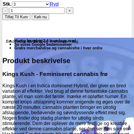
Stk.
Ryd
Kings
Kush
Tilføj Til Kurv
Køb nu
Fem.
cannabis
frø
-
Hurtig levering 2-4 hverdage med
Bestil inden
kl. 16.00
og vi afsender i dag
Green
Se vores Google bedømmelser
House
Gratis merchandise og cannabisfrø i hver ordre
Seeds
antal
Produkt beskrivelse
Kings Kush - Feminiseret cannabis frø
Kings Kush i en Indica domineret Hybrid, der giver en bred
variation af effekter. Ved brug af denne fantastiske cannabis
plante, vil man som det første, mærke et opløftet humør. En
komplet krops afslapning kommer snigende og øges over de
næste 20 minutter. cannabis planten bringer en utrolig
afslappende, bedøvende og søvndyssende effekt med sig.
Nogen finder dog stadig planten for utrolig sinds
stimulerende. Dem der oplever de mere festlige og kreative
effekter ved denne cannabis plante, ser den ser den som en