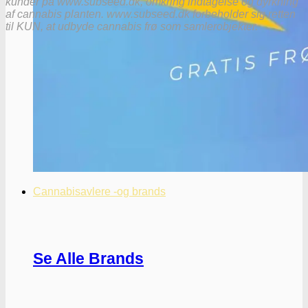
kunder på www.subseed.dk, omkring indtagelse og dyrkning
af cannabis planten. www.subseed.dk forbeholder sig retten
til KUN, at udbyde cannabis frø som samlerobjekter.
Cannabisavlere -og brands
Se Alle Brands