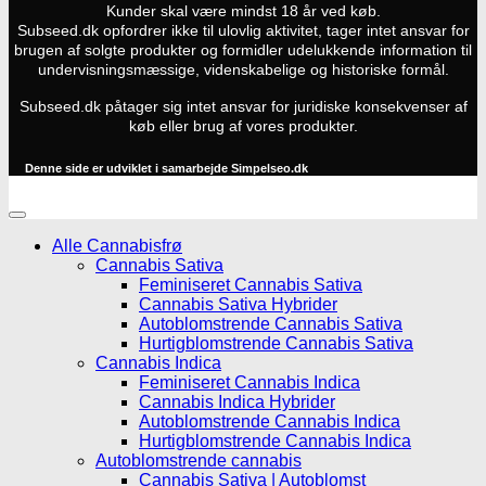
Kunder skal være mindst 18 år ved køb.
Subseed.dk opfordrer ikke til ulovlig aktivitet, tager intet ansvar for
brugen af solgte produkter og formidler udelukkende information til
undervisningsmæssige, videnskabelige og historiske formål.
Subseed.dk påtager sig intet ansvar for juridiske konsekvenser af
køb eller brug af vores produkter.
Denne side er udviklet i samarbejde
Simpelseo.dk
Alle Cannabisfrø
Cannabis Sativa
Feminiseret Cannabis Sativa
Cannabis Sativa Hybrider
Autoblomstrende Cannabis Sativa
Hurtigblomstrende Cannabis Sativa
Cannabis Indica
Feminiseret Cannabis Indica
Cannabis Indica Hybrider
Autoblomstrende Cannabis Indica
Hurtigblomstrende Cannabis Indica
Autoblomstrende cannabis
Cannabis Sativa | Autoblomst