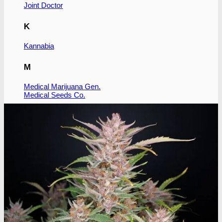
Joint Doctor
K
Kannabia
M
Medical Marijuana Gen.
Medical Seeds Co.
N
Nirvana Seeds
R
Ripper Seeds
Royal Queen Seeds
S