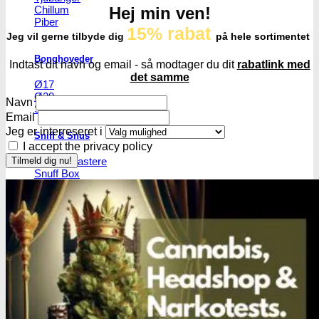
Chillum
Hej min ven!
Piber
15% rabat
Jeg vil gerne tilbyde dig
på hele sortimentet
Bonghoveder
Indtast dit navn og email - så modtager du dit
rabatlink med
det samme
Ø17
Ø20
Navn
SG14
Email
Jeg er interreseret i
Sniff & Snus
I accept the privacy policy
Master blastere
Snuff Box
Snifferør
Sniffesæt
Pulverbeholdere
Pulverknusere
Digital vægte
0,1g vægte
0,01g vægte
0,001g vægte