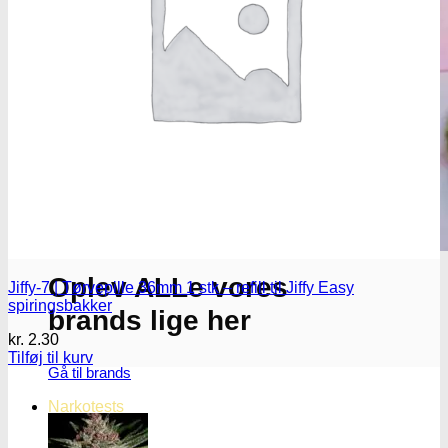
Oplev ALLe vores
Jiffy-7 | Tørvepille 36mm 1 stk – refill til Jiffy Easy
spiringsbakker
brands lige her
kr.
2.30
Tilføj til kurv
Gå til brands
Narkotests