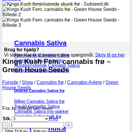
Alle Cannabis -og Skunkfrø
Cannabis Sativa
Brug for hjælp?
Vi sidder klar til at besvare dine spørgsmål.
Skriv til os her
Feminiseret Cannabis Sativa
Kings Kush Fem. cannabis frø –
Cannabis Sativa Hybrider
Autoblomstrende Cannabis Sativa
Green House Seeds
Hurtigblomstrende Sativa
Forside
/
Shop
/
Cannabis frø
/
Cannabis Avlere
/
Green
House Seeds
Diverse Cannabis Sativa frø
Billige Cannabis Sativa frø
Top 10 Cannabis Sativa
Fra:
kr.
189.00
Inkl. moms
Cannabis Sativa mix-pakker
Cannabis Sativa bulk frø
Stk.
Ryd
Kings
Cannabis Indica
Kush
Tilføj Til Kurv
Køb nu