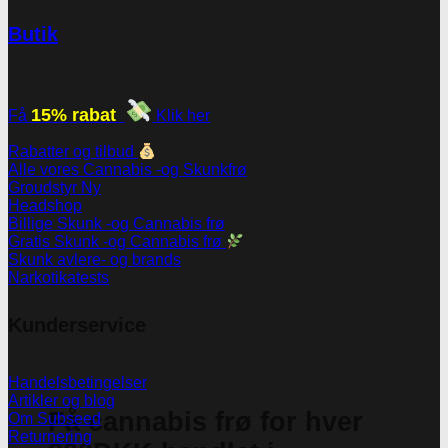
Butik
15% rabat
Få
Klik her
Rabatter og tilbud
Alle vores Cannabis -og Skunkfrø
Groudstyr
Headshop
Billige Skunk -og Cannabis frø
Gratis Skunk -og Cannabis frø
Skunk avlere- og brands
Narkotikatests
Kunderservice
Handelsbetingelser
Artikler og blog
Få cannabis frø for hver
Om Subseed
Returnering