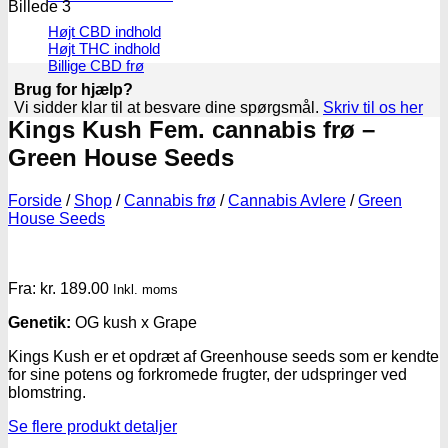
Højt CBD indhold
Højt THC indhold
Billige CBD frø
Brug for hjælp?
Vi sidder klar til at besvare dine spørgsmål.
Skriv til os her
Kings Kush Fem. cannabis frø –
Green House Seeds
Forside
/
Shop
/
Cannabis frø
/
Cannabis Avlere
/
Green
House Seeds
Fra:
kr.
189.00
Inkl. moms
Genetik:
OG kush x Grape
Kings Kush er et opdræt af Greenhouse seeds som er kendte
for sine potens og forkromede frugter, der udspringer ved
blomstring.
Se flere produkt detaljer