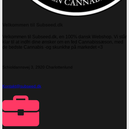
Velkommen til Subseed.dk
Velkommen til Subseed.dk, en 100% dansk Webshop. Vi står
klar til at indfri dine ønsker om en fed Cannabissæson, med
de bedste Cannabis -og skunkfrø på markedet <3
Schioldannsvej 3, 2920 Charlottenlund
Kontakt@subseed.dk