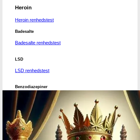
Heroin
Heroin renhedstest
Badesalte
Badesalte renhedstest
LSD
LSD renhedstest
Benzodiazepiner
Benzoer renhedstest
GHB/Hætter
GHB/Hætter renhedstest