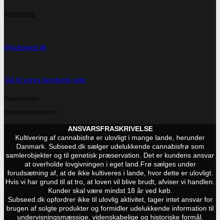
40690956
@subseed.dk
Gå til vores facebook-side
Fragtmetoder
Betalingsmuligheder
ANSVARSFRASKRIVELSE
Kultivering af cannabisfrø er ulovligt i mange lande, herunder
Danmark. Subseed.dk sælger udelukkende cannabisfrø som
samlerobjekter og til genetisk præservation. Det er kundens ansvar
at overholde lovgivningen i eget land.
Frø sælges under
forudsætning af, at de ikke kultiveres i lande, hvor dette er ulovligt.
Hvis vi har grund til at tro, at loven vil blive brudt, afviser vi handlen.
Kunder skal være mindst 18 år ved køb.
Subseed.dk opfordrer ikke til ulovlig aktivitet, tager intet ansvar for
brugen af solgte produkter og formidler udelukkende information til
undervisningsmæssige, videnskabelige og historiske formål.