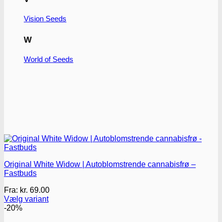
Vision Seeds
W
World of Seeds
Original White Widow | Autoblomstrende cannabisfrø –
Fastbuds
Fra:
kr.
69.00
Vælg variant
Dette
-20%
vare