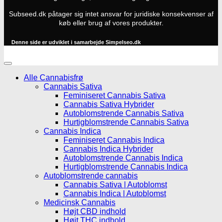
Subseed.dk påtager sig intet ansvar for juridiske konsekvenser af
køb eller brug af vores produkter.
Denne side er udviklet i samarbejde
Simpelseo.dk
Alle Cannabisfrø
Cannabis Sativa
Feminiseret Cannabis Sativa
Cannabis Sativa Hybrider
Autoblomstrende Cannabis Sativa
Hurtigblomstrende Cannabis Sativa
Cannabis Indica
Feminiseret Cannabis Indica
Cannabis Indica Hybrider
Autoblomstrende Cannabis Indica
Hurtigblomstrende Cannabis Indica
Autoblomstrende cannabis
Cannabis Sativa | Autoblomst
Cannabis Indica | Autoblomst
Medicinsk Cannabis
Højt CBD indhold
Højt THC indhold