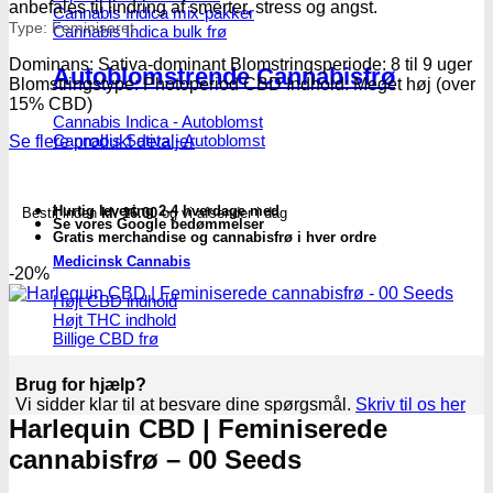
anbefales til lindring af smerter, stress og angst.
Cannabis Indica mix-pakker
Type: Feminiseret
Cannabis Indica bulk frø
Dominans: Sativa-dominant Blomstringsperiode: 8 til 9 uger
Autoblomstrende Cannabisfrø
Blomstringstype: Photoperiod CBD Indhold: Meget høj (over
15% CBD)
Cannabis Indica - Autoblomst
Cannabis Sativa - Autoblomst
Se flere produkt detaljer
Hurtig levering 2-4 hverdage med
Bestil inden
kl. 16.00
og vi afsender i dag
Se vores Google bedømmelser
Gratis merchandise og cannabisfrø i hver ordre
Medicinsk Cannabis
-20%
Højt CBD indhold
Højt THC indhold
Billige CBD frø
Brug for hjælp?
Vi sidder klar til at besvare dine spørgsmål.
Skriv til os her
Harlequin CBD | Feminiserede
cannabisfrø – 00 Seeds