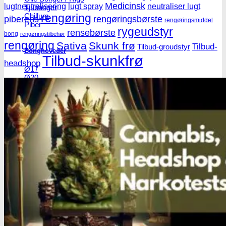
Medicinsk
lugtneutralisering
lugt spray
neutraliser lugt
Tjubanger
Chillum
rengøring
piberens
rengøringsbørste
rengøringsmiddel
Piber
rygeudstyr
rensebørste
bong
rengøringstilbehør
rengøring
Sativa
Skunk frø
Tilbud-
Tilbud-groudstyr
Bonghoveder
Tilbud-skunkfrø
headshop
Ø17
Ø20
SG14
Sniff & Snus
Master blastere
Snuff Box
Snifferør
Sniffesæt
Pulverbeholdere
Pulverknusere
Digital vægte
0,1g vægte
0,01g vægte