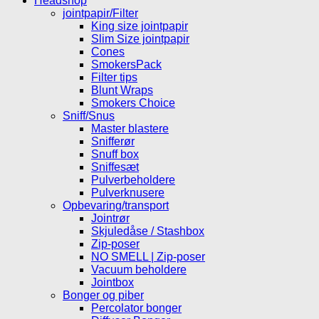
Headshop
jointpapir/Filter
King size jointpapir
Slim Size jointpapir
Cones
SmokersPack
Filter tips
Blunt Wraps
Smokers Choice
Sniff/Snus
Master blastere
Snifferør
Snuff box
Sniffesæt
Pulverbeholdere
Pulverknusere
Opbevaring/transport
Jointrør
Skjuledåse / Stashbox
Zip-poser
NO SMELL | Zip-poser
Vacuum beholdere
Jointbox
Bonger og piber
Percolator bonger