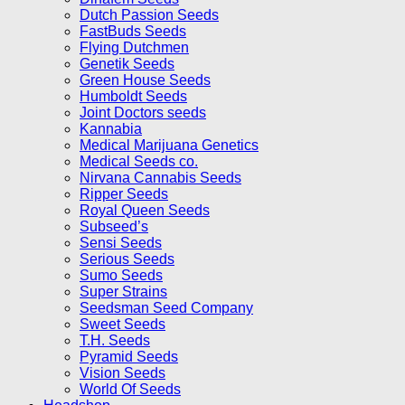
Dutch Passion Seeds
FastBuds Seeds
Flying Dutchmen
Genetik Seeds
Green House Seeds
Humboldt Seeds
Joint Doctors seeds
Kannabia
Medical Marijuana Genetics
Medical Seeds co.
Nirvana Cannabis Seeds
Ripper Seeds
Royal Queen Seeds
Subseed’s
Sensi Seeds
Serious Seeds
Sumo Seeds
Super Strains
Seedsman Seed Company
Sweet Seeds
T.H. Seeds
Pyramid Seeds
Vision Seeds
World Of Seeds