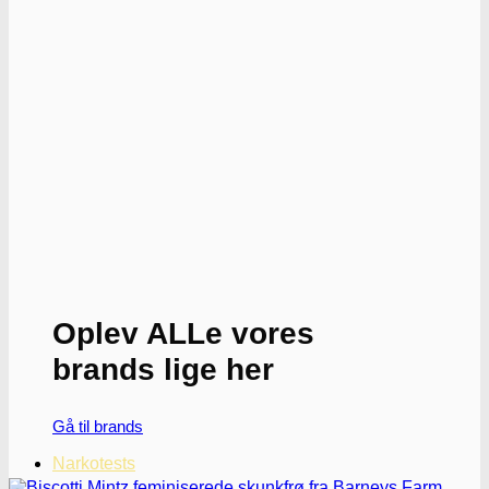
har
flere
varianter.
Mulighederne
kan
vælges
på
varesiden
Oplev ALLe vores
brands lige her
Gå til brands
Narkotests