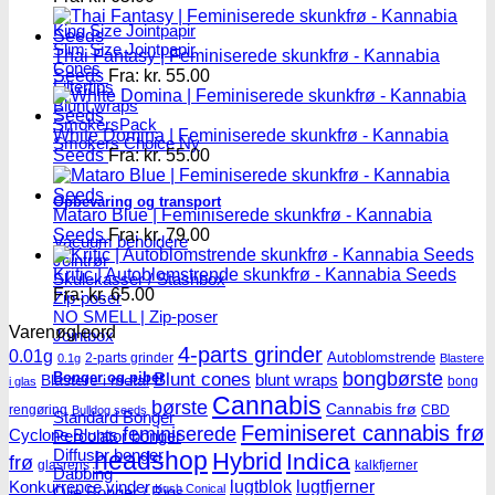
King Size Jointpapir
Slim Size Jointpapir
Thai Fantasy | Feminiserede skunkfrø - Kannabia
Cones
Seeds
Fra:
kr.
55.00
Filtertips
Blunt wraps
SmokersPack
White Domina | Feminiserede skunkfrø - Kannabia
Smokers Choice
Seeds
Fra:
kr.
55.00
Opbevaring og transport
Mataro Blue | Feminiserede skunkfrø - Kannabia
Seeds
Fra:
kr.
79.00
Vacuum beholdere
Jointrør
Kritic | Autoblomstrende skunkfrø - Kannabia Seeds
Skulekasser / Stashbox
Fra:
kr.
65.00
Zip-poser
NO SMELL | Zip-poser
Varenøgleord
Jointbox
4-parts grinder
0.01g
Autoblomstrende
2-parts grinder
0.1g
Blastere
Blunt cones
bongbørste
Bonger og piber
blunt wraps
Blastere i metal
bong
i glas
Cannabis
børste
Cannabis frø
rengøring
CBD
Bulldog seeds
Standard Bonger
Feminiseret cannabis frø
feminiserede
Cyclone Blunts
Percolator bonger
Diffusor bonger
headshop
Hybrid
Indica
frø
glasrens
kalkfjerner
Dabbing
lugtblok
lugtfjerner
Konkurrence vinder
Kush Conical
Olie Bonger / Rigs