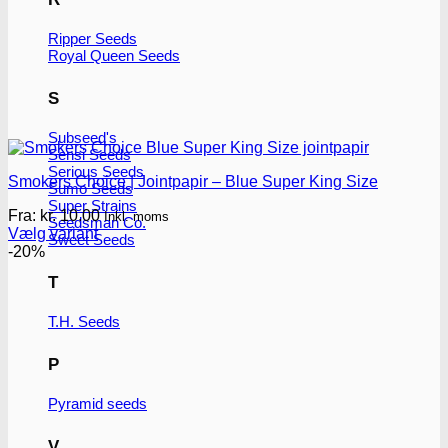
Ripper Seeds
Royal Queen Seeds
S
Subseed's
Sensi Seeds
Serious Seeds
Smokers Choice | Jointpapir – Blue Super King Size
Sumo Seeds
Super Strains
Fra:
kr.
10.00
Inkl. moms
Seedsman Co.
Vælg variant
Sweet Seeds
Dette
-20%
vare
T
har
flere
T.H. Seeds
varianter.
Mulighederne
kan
P
vælges
på
Pyramid seeds
varesiden
V