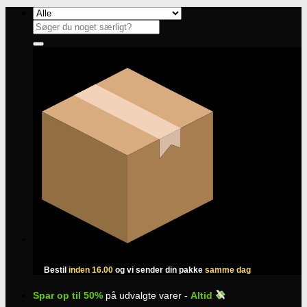
Fortsæt
til
Søg
indhold
efter:
Bestil
inden 16.00
og vi sender din pakke
samme dag
Spar op til 50%
på udvalgte varer -
Altid