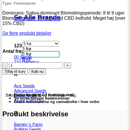
Type: Feminiseret
Dominans: Sativa-dominant Blomstringsperiode: 8 til 9 uger
Se Alle Brands
Blomstringstype: Photoperiod CBD Indhold: Meget høj (over
15% CBD)
Se flere produkt detaljer
123
3 frø
Antal frø
5 frø
00 Seeds
Ryd
710 Genetics
Harlequin
CBD
Tilføj til kurv
Køb nu
A
|
Feminiserede
cannabisfrø
Ace Seeds
-
Advanced Seeds
Hurtig levering 2-4 hverdage med
Bestil inden
kl. 16.00
og vi afsender i dag
Atlas Seeds
00
Se vores Google bedømmelser
Azure CBD Co.
Seeds
Gratis merchandise og cannabisfrø i hver ordre
antal
Produkt beskrivelse
B
Barney´s Farm
Bulldog Seeds