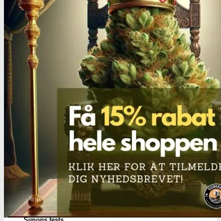
Ketamin
Ketamin renhedstest
MCPP
MCPP test
Opiater
Opiater renhedstest
THC/Cannabinoider
THC test
Cannabinoider test
Robadope
Robadope tests
Simons tests