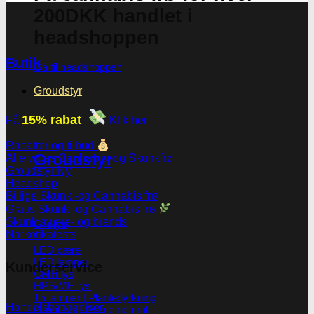
200DKK handlet i
headshoppen
Butik
Gå til headshoppen
Groudstyr
15% rabat
Få
Klik her
Rabatter og tilbud
Groudstyr
Alle vores Cannabis -og Skunkfrø
Groudstyr
Headshop
Billige Skunk -og Cannabis frø
Gratis Skunk -og Cannabis frø
Skunk avlere- og brands
Grolys
Narkotikatests
LED pære
LED lamper
Kunderservice
CMH lys
HPS/MH lys
T5 lamper | Plantedyrkning
Handelsbetingelser
Grønt lys - Plante neutralt