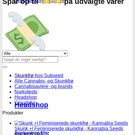
50%
Spar op til
på udvalgte varer
Oplev alle vores tests her
Se alle tilbud her
Søg
efter:
Headshop
Skunkfrø hos Subseed
Alle Cannabis -og Skunkfrø
Cannabisavlere -og brands
Narkotests
Headshop
Groudstyr
Headshop
Produkter
Skunk +| Feminiserede skunkfrø - Kannabia Seeds
Jointpapir og filter
Fra:
kr.
65.00