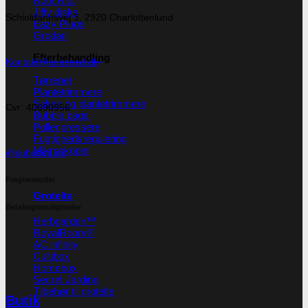
Root Riot
Jiffy disks
Schioldannsvej 3, 2920 Charlottenlund
Eazy Plugs
Grodan
Efterbehandling
Kontakt@subseed.dk
Tørrenet
Plantetrimmere
Sakse og plantetrimmere
Cvr: 40690956
Bubble bags
Pollenpressere
Fugtighedsregulering
Mikroskoper
@subseed.dk
Fragtmetoder
Grotelte
Betalingsmuligheder
Herbgarden™
RoyalRoom®
AC infinity
Cultibox
Homebox
Secret Jardine
Tilbehør til grotelte
Butik