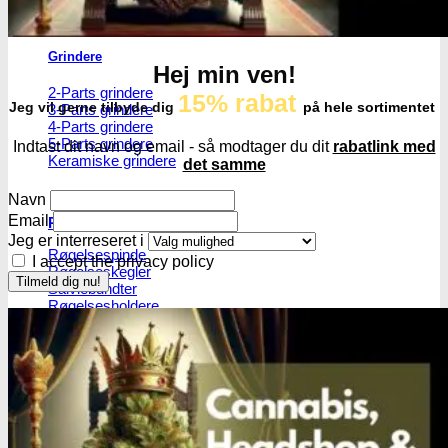
0,001g vægte
Grindere
Hej min ven!
2-Parts grindere
15% rabat
Jeg vil gerne tilbyde dig
på hele sortimentet
3-Parts grindere
4-Parts grindere
5-Parts grindere
Indtast dit navn og email - så modtager du dit
rabatlink med
Keramiske grindere
det samme
Navn
Email
Røgelse
Jeg er interreseret i
Røgelsespinde
I accept the privacy policy
Røgelseskegler
Salviebundter
Røgelsesholdere
Rengøring
Lugt- og duftfjernere
Glasrens
Børster
Tilbehør