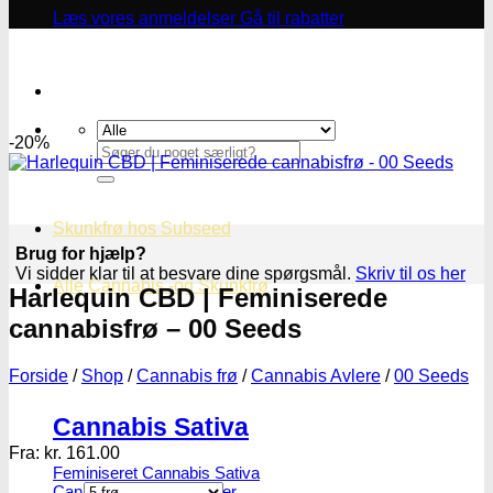
Læs vores anmeldelser
Gå til rabatter
-20%
Søg
efter:
Skunkfrø hos Subseed
Brug for hjælp?
Vi sidder klar til at besvare dine spørgsmål.
Skriv til os her
Alle Cannabis -og Skunkfrø
Harlequin CBD | Feminiserede
cannabisfrø – 00 Seeds
Forside
/
Shop
/
Cannabis frø
/
Cannabis Avlere
/
00 Seeds
Cannabis Sativa
Fra:
kr.
161.00
Feminiseret Cannabis Sativa
Cannabis Sativa Hybrider