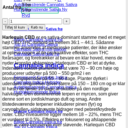
Autoblomstrende Cannabis Sativa
3 frø
Antal frø
Hurtigblomstrende Sativa
5 frø
Ryd
Harlequin
CBD
Tilføj til kurv
Køb nu
Diverse Cannabis Sativa frø
|
Feminiserede
Harlequin CBD
er en sativa-dominant stamme med et meget
Billige Cannabis Sativa frø
cannabisfrø
højt CBD:THC-forhold på mellem 36:1 – 44:1. Sådanne
Top 10 Cannabis Sativa
-
stammer anvendes af medicinske patienter, der ikke ønsker
Cannabis Sativa mix-pakker
00
at opleve nogen af de psykoaktive effekter, som THC
Cannabis Sativa bulk frø
Seeds
forårsager, og foretrækker at bevare en klar hoved, mens de
antal
nyder kropslig afslapning. Harlequin CBD er let at dyrke.
Cannabis Indica
Indendørs vokser planterne til at være 70 – 90 cm høje og
producerer udbytter på 500 – 550 gr/m2 i en
Feminiseret Cannabis Indica
blomstringsperiode på 55 – 60 dage. Planter dyrket i
Cannabis Indica Hybrider
udendørs omgivelser bliver større på 150 – 180 cm og er klar
Autoblomstrende Cannabis Indica
til høst i de første 10 dage af oktober på den nordlige
Hurtigblomstrende Indica
halvkugle. Den dominerende terpen er myrcen, som giver
denne sort en jordisk/mango duft og smag. Andre
tilstedeværende terpener inkluderer pinen (fyr) og
caryophyllen, sidstnævnte bidrager med pebret/krydrede
Diverse Cannabis Indica frø
noter. CBD-niveauerne ligger mellem 18 – 22%, mens THC
er vurderet til 0,5%. Effekten er fokuseret og afslappende
Billige Cannabis Indica frø
uden at være berusende eller sløvende. Harlequin CBD
Top 10 Cannabis Indica