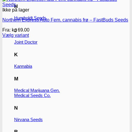
H
Ikke på lager
Humboldt Seeds
Northern Express Auto Fem. cannabis frø – FastBuds Seeds
Fra:
kr.
69.00
J
Vælg variant
Dette
Joint Doctor
vare
har
K
flere
varianter.
Kannabia
Mulighederne
kan
vælges
M
på
varesiden
Medical Marijuana Gen.
Medical Seeds Co.
N
Nirvana Seeds
R