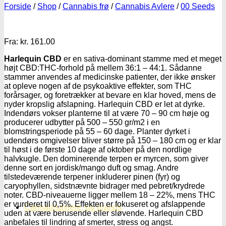
Forside
/
Shop
/
Cannabis frø
/
Cannabis Avlere
/
00 Seeds
Fra:
kr.
161.00
Harlequin CBD
er en sativa-dominant stamme med et meget
højt CBD:THC-forhold på mellem 36:1 – 44:1. Sådanne
stammer anvendes af medicinske patienter, der ikke ønsker
at opleve nogen af de psykoaktive effekter, som THC
forårsager, og foretrækker at bevare en klar hoved, mens de
nyder kropslig afslapning. Harlequin CBD er let at dyrke.
Indendørs vokser planterne til at være 70 – 90 cm høje og
producerer udbytter på 500 – 550 gr/m2 i en
blomstringsperiode på 55 – 60 dage. Planter dyrket i
udendørs omgivelser bliver større på 150 – 180 cm og er klar
til høst i de første 10 dage af oktober på den nordlige
halvkugle. Den dominerende terpen er myrcen, som giver
denne sort en jordisk/mango duft og smag. Andre
tilstedeværende terpener inkluderer pinen (fyr) og
caryophyllen, sidstnævnte bidrager med pebret/krydrede
noter. CBD-niveauerne ligger mellem 18 – 22%, mens THC
er vurderet til 0,5%. Effekten er fokuseret og afslappende
Cannabisavlere -og brands
uden at være berusende eller sløvende. Harlequin CBD
anbefales til lindring af smerter, stress og angst.