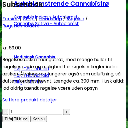
Autoblomstrende Cannabisfrø
Subseed.dk
Cannabis Indica - Autoblomst
Forside
/
Shop
/
Headshop
/
Røgelse
/
Cannabis Sativa - Autoblomst
Røgelsesholdere
kr.
69.00
Medicinsk Cannabis
Røgelsesæske i mangotræ, med mange huller til
røgelsespinde og mulighed for røgelseskegler inde i
Højt CBD indhold
æsken. Åbningerne fungerer også som udluftning, så
Højt THC indhold
duften fordeles jævnt. Længde ca. 300 mm. Husk altid:
Billige CBD frø
lad aldrig tændt røgelse være uden opsyn.
Se flere produkt detaljer
Røgelsesholder
i
Tilføj Til Kurv
Køb nu
mangotræ