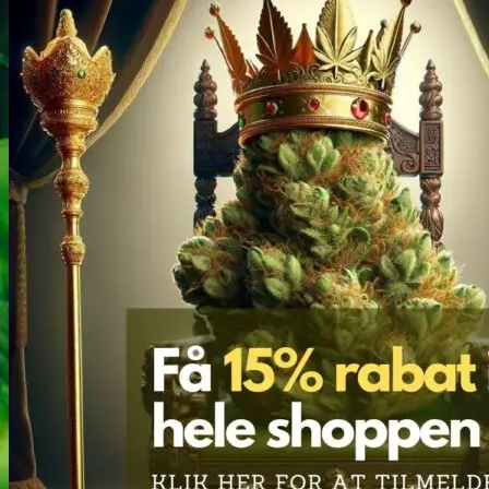
Narkotests
Kokain Tests
Kokain renhedhedstest
Crack renhedhedstest
Kokain blandingsmiddel test
MDMA
MDMA renhedstest
Ecstasy
Ecstasy renhedstest