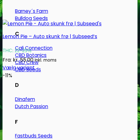
Barney´s Farm
Bulldog Seeds
C
Lemon Pie – Auto skunk frø | Subseed’s
Cali Connection
THC: 22–25%
CBD Botanics
Fra:
kr.
55.00
Inkl. moms
CBD Crew
Vælg variant
CBD Seeds
Dette
-11%
vare
D
har
flere
Dinafem
varianter.
Dutch Passion
Mulighederne
F
kan
vælges
Fastbuds Seeds
på