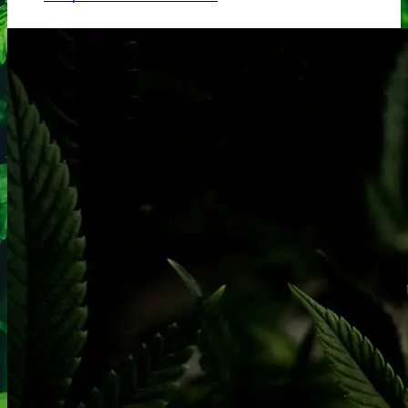
Ketamin
Ketamin renhedstest
MCPP
MCPP test
Opiater
Opiater renhedstest
THC/Cannabinoider
THC test
Cannabinoider test