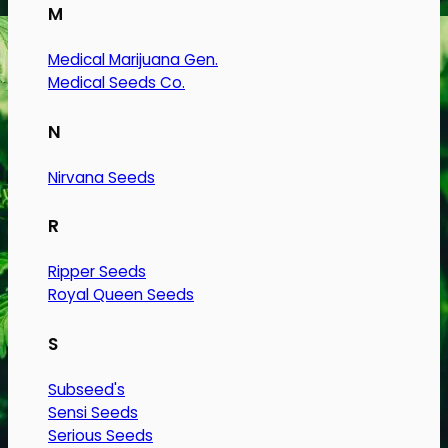
Dette
M
vare
har
Medical Marijuana Gen.
Medical Seeds Co.
flere
varianter.
N
Mulighederne
kan
Nirvana Seeds
vælges
på
R
varesiden
Ripper Seeds
Royal Queen Seeds
S
Subseed's
Sensi Seeds
Serious Seeds