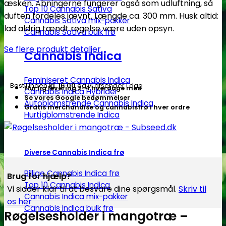
æsken. Åbningerne fungerer også som udluftning, så
antal
Top 10 Cannabis Sativa
duften fordeles jævnt. Længde ca. 300 mm. Husk altid:
Cannabis Sativa mix-pakker
lad aldrig tændt røgelse være uden opsyn.
Cannabis Sativa bulk frø
Se flere produkt detaljer
Cannabis Indica
Feminiseret Cannabis Indica
Bestil inden
kl. 16.00
og vi afsender i dag
Hurtig levering 2-4 hverdage med
Cannabis Indica Hybrider
Se vores Google bedømmelser
Autoblomstrende Cannabis Indica
Gratis merchandise og cannabisfrø i hver ordre
Hurtigblomstrende Indica
Diverse Cannabis Indica frø
Billige Cannabis Indica frø
Brug for hjælp?
Top 10 Cannabis Indica
Vi sidder klar til at besvare dine spørgsmål.
Skriv til
Cannabis Indica mix-pakker
os her
Cannabis Indica bulk frø
Røgelsesholder i mangotræ –