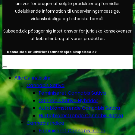
ansvar for brugen af solgte produkter og formidler
udelukkende information til undervisningsmæssige,
videnskabelige og historiske formål.
Subseed.dk påtager sig intet ansvar for juridiske konsekvenser
af køb eller brug af vores produkter.
Denne side er udviklet i samarbejde
Simpelseo.dk
Alle Cannabisfrø
Cannabis Sativa
Feminiseret Cannabis Sativa
Cannabis Sativa Hybrider
Autoblomstrende Cannabis Sativa
Hurtigblomstrende Cannabis Sativa
Cannabis Indica
Feminiseret Cannabis Indica