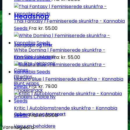
Headshop
Thai Fantasy | Feminiserede skunkfrø - Kannabia
Seeds
Fra:
kr.
55.00
Jointpapir og filter
White Domina | Feminiserede skunkfrø -
King Size Jointpapir
Kannabia Seeds
Fra:
kr.
55.00
Slim Size Jointpapir
Cones
Filtertips
Mataro Blue | Feminiserede skunkfrø - Kannabia
Blunt wraps
Seeds
Fra:
kr.
79.00
SmokersPack
Smokers Choice
Kritic | Autoblomstrende skunkfrø - Kannabia
Opbevaring og transport
Seeds
Fra:
kr.
65.00
Vacuum beholdere
Varenøgleord