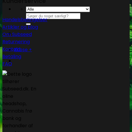
Kunderservice
Søg
Handelsbetingelser
efter:
Artikler og blog
Om Subseed
Returnering
Kontakt
Kasse
+
Betaling
FAQ