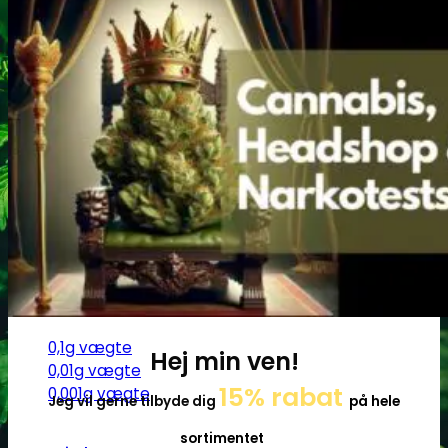
Ø17
Ø20
SG14
Sniff & Snus
Master blastere
Snuff Box
Snifferør
Sniffesæt
Pulverbeholdere
Pulverknusere
Digital vægte
0,1g vægte
Hej min ven!
0,01g vægte
15% rabat
0,001g vægte
Jeg vil gerne tilbyde dig
på hele
sortimentet