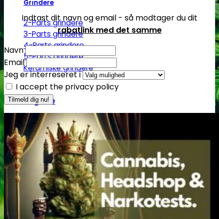
Grindere
Indtast dit navn og email - så modtager du dit
2-Parts grindere
rabatlink med det samme
3-Parts grindere
4-Parts grindere
Navn
5-Parts grindere
Email
Keramiske grindere
Jeg er interreseret i
I accept the privacy policy
Røgelse
Røgelsespinde
Røgelseskegler
Salviebundter
Røgelsesholdere
Rengøring
Lugt- og duftfjernere
Glasrens
Børster