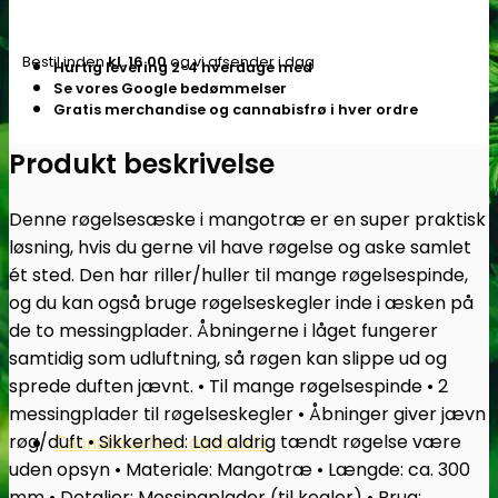
-
Subseed.dk
Bestil inden
kl. 16.00
og vi afsender i dag
Hurtig levering 2-4 hverdage med
antal
Se vores Google bedømmelser
Gratis merchandise og cannabisfrø i hver ordre
Produkt beskrivelse
Denne røgelsesæske i mangotræ er en super praktisk
løsning, hvis du gerne vil have røgelse og aske samlet
ét sted. Den har riller/huller til mange røgelsespinde,
og du kan også bruge røgelseskegler inde i æsken på
de to messingplader. Åbningerne i låget fungerer
samtidig som udluftning, så røgen kan slippe ud og
sprede duften jævnt. • Til mange røgelsespinde • 2
messingplader til røgelseskegler • Åbninger giver jævn
røg/duft • Sikkerhed: Lad aldrig tændt røgelse være
Cannabisavlere -og brands
uden opsyn • Materiale: Mangotræ • Længde: ca. 300
mm • Detaljer: Messingplader (til kegler) • Brug: