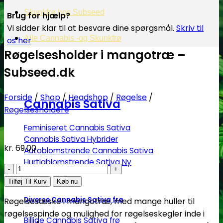
Skunkfrø hos Subseed
Brug for hjælp?
Vi sidder klar til at besvare dine spørgsmål.
Skriv til
Alle Cannabis -og Skunkfrø
os her
Røgelsesholder i mangotræ –
Subseed.dk
Forside
/
Shop
/
Headshop
/
Røgelse
/
Cannabis Sativa
Røgelsesholdere
Feminiseret Cannabis Sativa
Cannabis Sativa Hybrider
kr.
69.00
Autoblomstrende Cannabis Sativa
Hurtigblomstrende Sativa
Røgelsesholder
i
Tilføj Til Kurv
Køb nu
mangotræ
Diverse Cannabis Sativa frø
Røgelsesæske i mangotræ, med mange huller til
-
røgelsespinde og mulighed for røgelseskegler inde i
Subseed.dk
Billige Cannabis Sativa frø