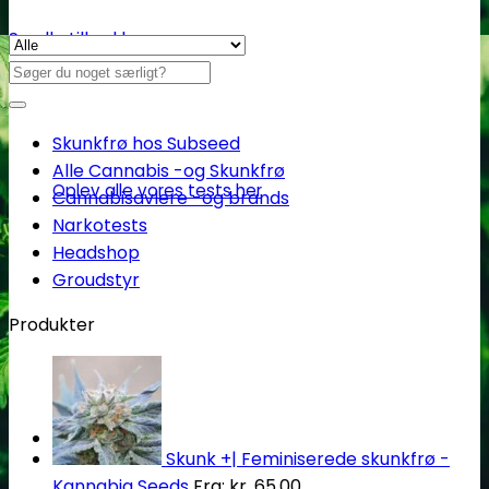
Se alle tilbud her
Søg
efter:
Skunkfrø hos Subseed
Alle Cannabis -og Skunkfrø
Oplev alle vores tests her
Cannabisavlere -og brands
Narkotests
Headshop
Groudstyr
Produkter
Headshop
Skunk +| Feminiserede skunkfrø -
Kannabia Seeds
Fra:
kr.
65.00