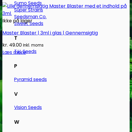
Sumo Seeds
Super Strains
Seedsman Co.
Ikke på lager
Sweet Seeds
Master Blaster | 3ml i glas | Gennemsigtig
T
kr.
49.00
Inkl. moms
T.H. Seeds
Læs mere
P
Pyramid seeds
V
Vision Seeds
W