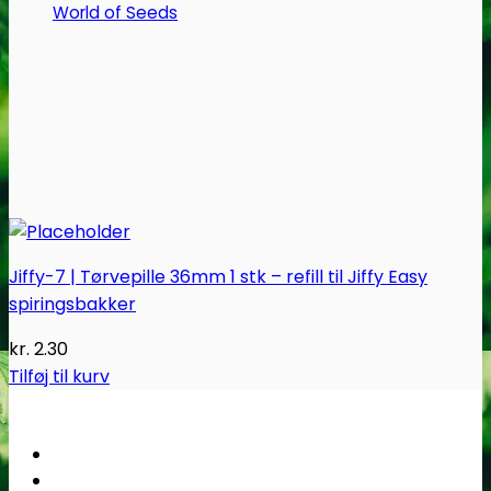
World of Seeds
Jiffy-7 | Tørvepille 36mm 1 stk – refill til Jiffy Easy
spiringsbakker
kr.
2.30
Tilføj til kurv