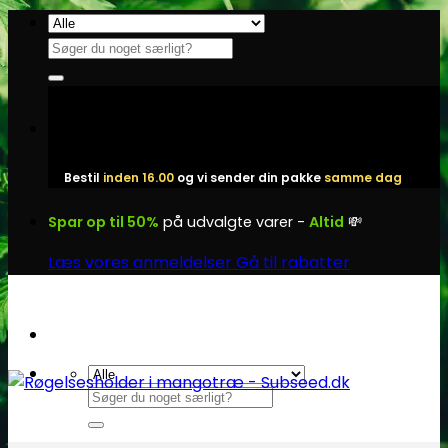
Fortsæt
til
Søg
indhold
efter:
Bestil
inden 16.00
og vi sender din pakke
samme dag
Spar op til 50%
på udvalgte varer -
Altid
💸
Læs vores anmeldelser
Gå til rabatter
Søg
efter: