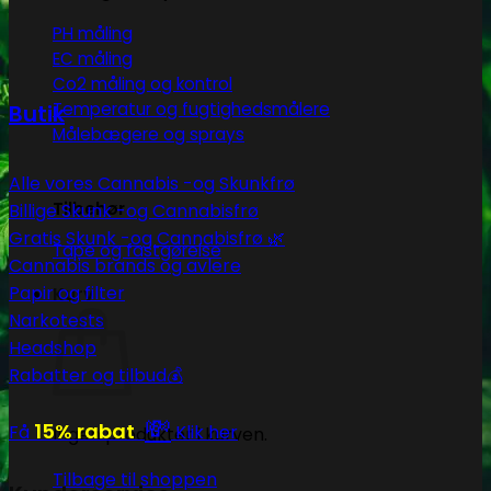
PH måling
EC måling
Co2 måling og kontrol
Temperatur og fugtighedsmålere
Butik
Målebægere og sprays
Alle vores Cannabis -og Skunkfrø
Tilbehør
Billige Skunk -og Cannabisfrø
Gratis Skunk -og Cannabisfrø 🌿
Tape og fastgørelse
Cannabis brands og avlere
Papir og filter
Kurv
Narkotests
Headshop
Rabatter og tilbud💰
💸
15% rabat
Få
Klik her
Ingen produkter i kurven.
Tilbage til shoppen