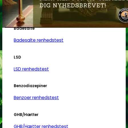
Heroin
Heroin renhedstest
Badesalte
Badesalte renhedstest
LSD
LSD renhedstest
Benzodiazepiner
Benzoer renhedstest
GHB/Hætter
GHB/Hætter renhedstest