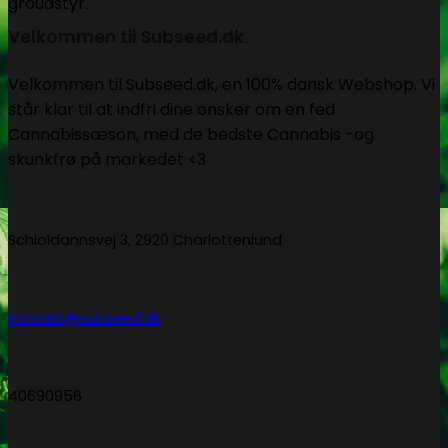
Velkommen til Subseed.dk
Velkommen til Subseed.dk, en 100% dansk Webshop. Vi
står klar til at indfri dine ønsker om en fed
Cannabissæson, med de bedste Cannabis -og
skunkfrø på markedet <3
Schioldannsvej 3, 2920 Charlottenlund
Kontakt@subseed.dk
40690956