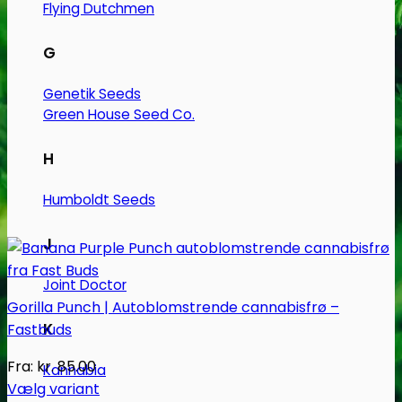
Flying Dutchmen
varesiden
G
Genetik Seeds
Green House Seed Co.
H
Humboldt Seeds
J
Joint Doctor
Gorilla Punch | Autoblomstrende cannabisfrø –
K
Fastbuds
Fra:
kr.
85.00
Kannabia
Vælg variant