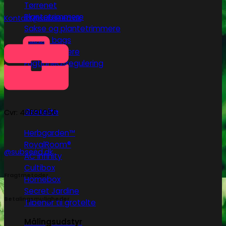
Tørrenet
Plantetrimmere
Kontakt@subseed.dk
Sakse og plantetrimmere
Bubble bags
Pollenpressere
Fugtighedsregulering
Mikroskoper
Grotelte
Cvr: 40690956
Herbgarden™
RoyalRoom®
@subseed.dk
AC infinity
Cultibox
Fragtmetoder
Homebox
Secret Jardine
Betalingsmuligheder
Tilbehør til grotelte
Målingsudstyr