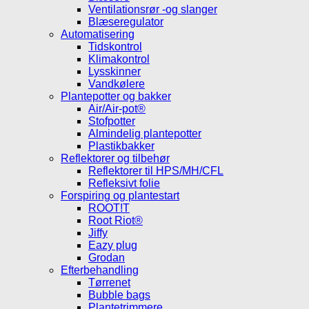
Ventilationsrør -og slanger
Blæseregulator
Automatisering
Tidskontrol
Klimakontrol
Lysskinner
Vandkølere
Plantepotter og bakker
Air/Air-pot®
Stofpotter
Almindelig plantepotter
Plastikbakker
Reflektorer og tilbehør
Reflektorer til HPS/MH/CFL
Refleksivt folie
Forspiring og plantestart
ROOT!T
Root Riot®
Jiffy
Eazy plug
Grodan
Efterbehandling
Tørrenet
Bubble bags
Plantetrimmere