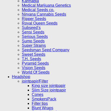
Kannabia
Medical Marijuana Genetics
Medical Seeds co.
Nirvana Cannabis Seeds
Ripper Seeds
Royal Queen Seeds
Subseed’s
Sensi Seeds
Serious Seeds
Sumo Seeds
Super Strains
Seedsman Seed Company
Sweet Seeds
T.H. Seeds
Pyramid Seeds
Vision Seeds
World Of Seeds
Headshop
jointpapir/Filter
King size jointpapir
Slim Size jointpapir
Cones
SmokersPack
Filter tips
Blunt Wraps