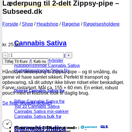
Læderpung til 2-delt Zippsy-pipe –
Alle Cannabis -og Skunkfrø
Subseed.dk
Forside
/
Shop
/
Headshop
/
Røgelse
/
Røgelsesholdere
Cannabis Sativa
kr.
25.00
Læderpung
Feminiseret Cannabis Sativa
til
Cannabis Sativa Hybrider
Tilføj Til Kurv
Køb nu
2-
Autoblomstrende Cannabis Sativa
delt
Hurtigblomstrende Sativa
Håndsyet læderpung til Zippsy-pipe – og til småting, du
Zippsy-
gerne vil have samlet sikkert. Perfekt til transport og
pipe
opbevaring, så dit udstyr ikke bliver ridset eller beskadiget.
-
Farve: rasta/sort. Mål ca. 155 × 60 mm. En enkel, robust
Diverse Cannabis Sativa frø
Subseed.dk
pouch med et klassisk look til daglig brug.
antal
Billige Cannabis Sativa frø
Se flere produkt detaljer
Top 10 Cannabis Sativa
Cannabis Sativa mix-pakker
Cannabis Sativa bulk frø
Cannabis Indica
Hurtig levering 2-4 hverdage med
Bestil inden
kl. 16.00
og vi afsender i dag
Se vores Google bedømmelser