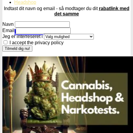
Headshop
Indtast dit navn og email - så modtager du dit
rabatlink med
det samme
Navn
Headshop
Email
Jeg er interreseret i
I accept the privacy policy
Jointpapir og filter
King Size Jointpapir
Slim Size Jointpapir
Cones
Filtertips
Blunt wraps
SmokersPack
Smokers Choice
Opbevaring og transport
Vacuum beholdere
Jointrør