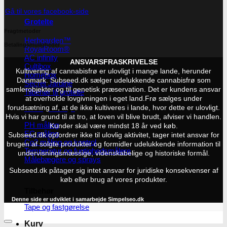
Gå til vores facebook-side
Grotelte
Fragtmetoder
Herbgarden™
Betalingsmuligheder
RoyalRoom®
AC infinity
ANSVARSFRASKRIVELSE
Cultibox
Kultivering af cannabisfrø er ulovligt i mange lande, herunder
Homebox
Danmark. Subseed.dk sælger udelukkende cannabisfrø som
Secret Jardine
samlerobjekter og til genetisk præservation. Det er kundens ansvar
Tilbehør til grotelte
at overholde lovgivningen i eget land.
Frø sælges under
forudsætning af, at de ikke kultiveres i lande, hvor dette er ulovligt.
Målingsudstyr
Hvis vi har grund til at tro, at loven vil blive brudt, afviser vi handlen.
PH måling
Kunder skal være mindst 18 år ved køb.
EC måling
Subseed.dk opfordrer ikke til ulovlig aktivitet, tager intet ansvar for
Co2 måling og kontrol
brugen af solgte produkter og formidler udelukkende information til
Temperatur og fugtighedsmålere
undervisningsmæssige, videnskabelige og historiske formål.
Målebægere og sprays
Subseed.dk påtager sig intet ansvar for juridiske konsekvenser af
køb eller brug af vores produkter.
Tilbehør
Denne side er udviklet i samarbejde
Simpelseo.dk
Tape og fastgørelse
Kurv