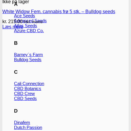
Ikke på lager
A
White Widow Fem. cannabis frø 5 stk. – Bulldog seeds
Ace Seeds
Advanced Seeds
kr.
215.00
Inkl. moms
Atlas Seeds
Læs mere
Azure CBD Co.
B
Barney´s Farm
Bulldog Seeds
C
Cali Connection
CBD Botanics
CBD Crew
CBD Seeds
D
Dinafem
Dutch Passion