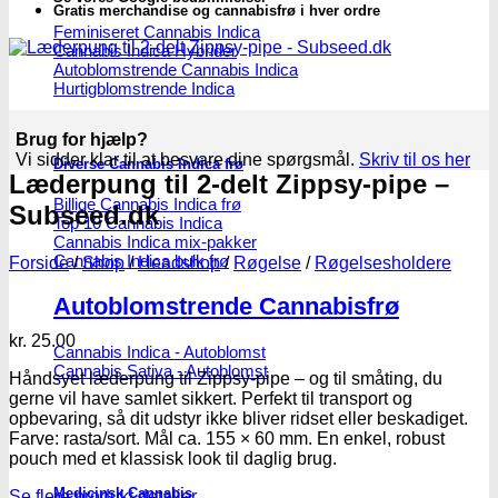
Gratis merchandise og cannabisfrø i hver ordre
Feminiseret Cannabis Indica
Cannabis Indica Hybrider
Autoblomstrende Cannabis Indica
Hurtigblomstrende Indica
Brug for hjælp?
Vi sidder klar til at besvare dine spørgsmål.
Skriv til os her
Diverse Cannabis Indica frø
Læderpung til 2-delt Zippsy-pipe –
Billige Cannabis Indica frø
Subseed.dk
Top 10 Cannabis Indica
Cannabis Indica mix-pakker
Cannabis Indica bulk frø
Forside
/
Shop
/
Headshop
/
Røgelse
/
Røgelsesholdere
Autoblomstrende Cannabisfrø
kr.
25.00
Cannabis Indica - Autoblomst
Cannabis Sativa - Autoblomst
Håndsyet læderpung til Zippsy-pipe – og til småting, du
gerne vil have samlet sikkert. Perfekt til transport og
opbevaring, så dit udstyr ikke bliver ridset eller beskadiget.
Farve: rasta/sort. Mål ca. 155 × 60 mm. En enkel, robust
pouch med et klassisk look til daglig brug.
Medicinsk Cannabis
Se flere produkt detaljer