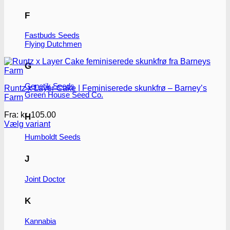
F
Fastbuds Seeds
Flying Dutchmen
G
Genetik Seeds
Runtz x Layer Cake | Feminiserede skunkfrø – Barney’s
Green House Seed Co.
Farm
Fra:
kr.
105.00
H
Vælg variant
Dette
Humboldt Seeds
vare
har
J
flere
varianter.
Mulighederne
Joint Doctor
kan
vælges
K
på
varesiden
Kannabia