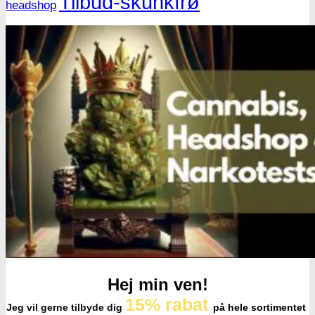
Tilbud-skunkfrø
headshop
Oplev alle vores tests her
Hej min ven!
15% rabat
Jeg vil gerne tilbyde dig
på hele sortimentet