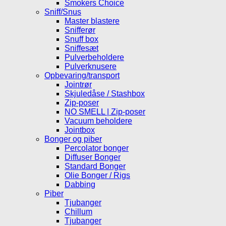
Smokers Choice
Sniff/Snus
Master blastere
Snifferør
Snuff box
Sniffesæt
Pulverbeholdere
Pulverknusere
Opbevaring/transport
Jointrør
Skjuledåse / Stashbox
Zip-poser
NO SMELL | Zip-poser
Vacuum beholdere
Jointbox
Bonger og piber
Percolator bonger
Diffuser Bonger
Standard Bonger
Olie Bonger / Rigs
Dabbing
Piber
Tjubanger
Chillum
Tjubanger