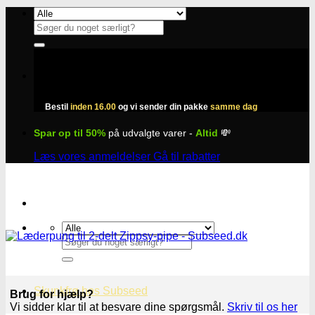
Fortsæt
til
Søg
indhold
efter:
Bestil
inden 16.00
og vi sender din pakke
samme dag
Spar op til 50%
på udvalgte varer -
Altid
💸
Læs vores anmeldelser
Gå til rabatter
Søg
efter:
Skunkfrø hos Subseed
Brug for hjælp?
Vi sidder klar til at besvare dine spørgsmål.
Skriv til os her