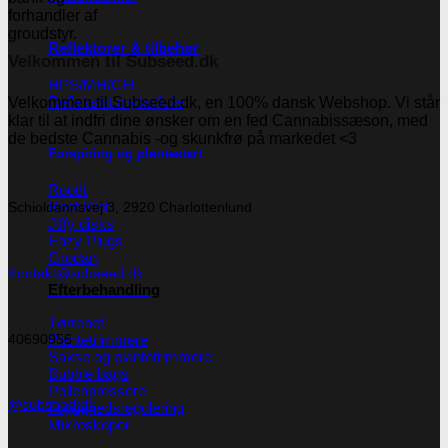
Reflektorer & tilbehør
Velkommen til Subseed.dk
HPS/MH/CFL
Refleksivt mylar/folie
Velkommen til Subseed.dk, en 100% dansk Webshop. Vi står
klar til at indfri dine ønsker om en fed Cannabissæson, med
de bedste Cannabis -og skunkfrø på markedet <3
Forspiring og plantestart
Root!t
Root Riot
Schioldannsvej 3, 2920 Charlottenlund
Jiffy disks
Eazy Plugs
Grodan
Kontakt@subseed.dk
Efterbehandling
Tørrenet
Plantetrimmere
40690956
Sakse og plantetrimmere
Bubble bags
Pollenpressere
@subseed.dk
Fugtighedsregulering
Mikroskoper