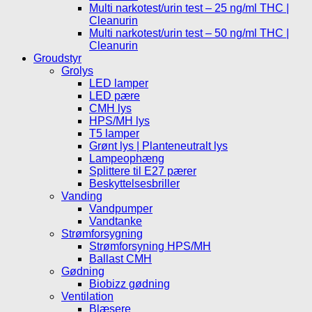
Multi narkotest/urin test – 25 ng/ml THC |
Cleanurin
Multi narkotest/urin test – 50 ng/ml THC |
Cleanurin
Groudstyr
Grolys
LED lamper
LED pære
CMH lys
HPS/MH lys
T5 lamper
Grønt lys | Planteneutralt lys
Lampeophæng
Splittere til E27 pærer
Beskyttelsesbriller
Vanding
Vandpumper
Vandtanke
Strømforsygning
Strømforsyning HPS/MH
Ballast CMH
Gødning
Biobizz gødning
Ventilation
Blæsere