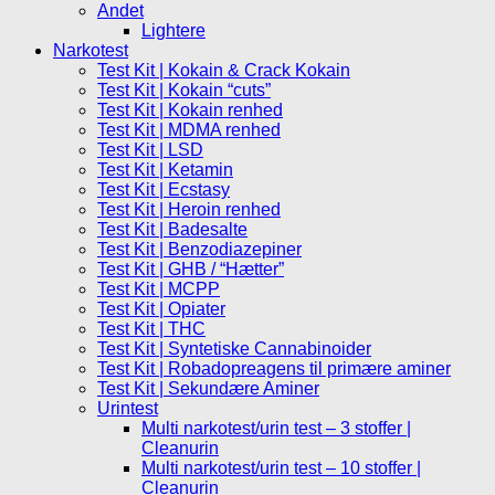
Andet
Lightere
Narkotest
Test Kit | Kokain & Crack Kokain
Test Kit | Kokain “cuts”
Test Kit | Kokain renhed
Test Kit | MDMA renhed
Test Kit | LSD
Test Kit | Ketamin
Test Kit | Ecstasy
Test Kit | Heroin renhed
Test Kit | Badesalte
Test Kit | Benzodiazepiner
Test Kit | GHB / “Hætter”
Test Kit | MCPP
Test Kit | Opiater
Test Kit | THC
Test Kit | Syntetiske Cannabinoider
Test Kit | Robadopreagens til primære aminer
Test Kit | Sekundære Aminer
Urintest
Multi narkotest/urin test – 3 stoffer |
Cleanurin
Multi narkotest/urin test – 10 stoffer |
Cleanurin