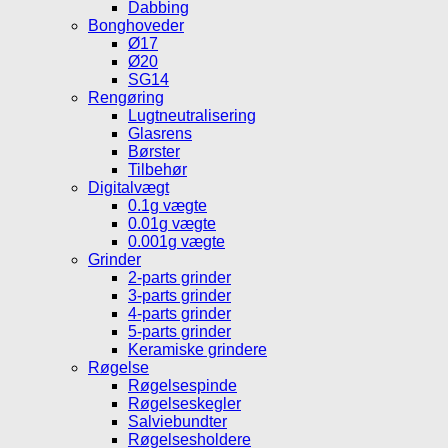
Dabbing
Bonghoveder
Ø17
Ø20
SG14
Rengøring
Lugtneutralisering
Glasrens
Børster
Tilbehør
Digitalvægt
0.1g vægte
0.01g vægte
0.001g vægte
Grinder
2-parts grinder
3-parts grinder
4-parts grinder
5-parts grinder
Keramiske grindere
Røgelse
Røgelsespinde
Røgelseskegler
Salviebundter
Røgelsesholdere