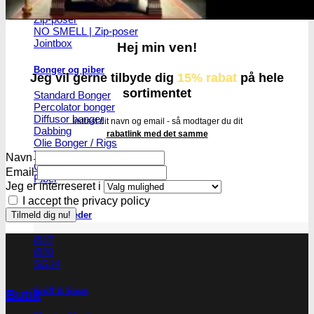
Skulekasser / Stashbox
Zip-poser
NO SMELL | Zip-poser
Jointbox
Hej min ven!
Bonger og piber
Jeg vil gerne tilbyde dig
15% rabat
på hele
sortimentet
Standard Bonger
Percolator bonger
Diffusor bonger
Indtast dit navn og email - så modtager du dit
Dabbing
rabatlink med det samme
Olie Bonger / Rigs
Tjubanger
Navn
Chillum
Email
Piber
Jeg er interreseret i
I accept the privacy policy
Bonghoveder
Ø17
Ø20
SG14
Sniff & Snus
Butik