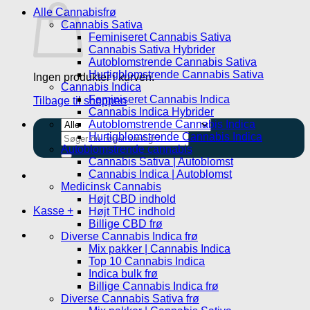
Alle Cannabisfrø
Cannabis Sativa
Feminiseret Cannabis Sativa
Cannabis Sativa Hybrider
Autoblomstrende Cannabis Sativa
Hurtigblomstrende Cannabis Sativa
Ingen produkter i kurven.
Cannabis Indica
Feminiseret Cannabis Indica
Tilbage til shoppen
Cannabis Indica Hybrider
Autoblomstrende Cannabis Indica
Hurtigblomstrende Cannabis Indica
Søg
efter:
Autoblomstrende cannabis
Cannabis Sativa | Autoblomst
Cannabis Indica | Autoblomst
Medicinsk Cannabis
Højt CBD indhold
Kasse
+
Højt THC indhold
Billige CBD frø
Diverse Cannabis Indica frø
Mix pakker | Cannabis Indica
Top 10 Cannabis Indica
Indica bulk frø
Billige Cannabis Indica frø
Diverse Cannabis Sativa frø