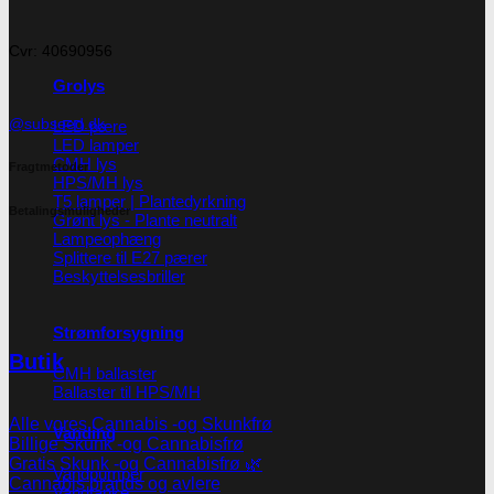
Cvr: 40690956
Grolys
@subseed.dk
LED pære
LED lamper
CMH lys
Fragtmetoder
HPS/MH lys
T5 lamper | Plantedyrkning
Betalingsmuligheder
Grønt lys - Plante neutralt
Lampeophæng
Splittere til E27 pærer
Beskyttelsesbriller
Strømforsygning
Butik
CMH ballaster
Ballaster til HPS/MH
Alle vores Cannabis -og Skunkfrø
Vanding
Billige Skunk -og Cannabisfrø
Gratis Skunk -og Cannabisfrø 🌿
Vandpumper
Cannabis brands og avlere
Vandtanke