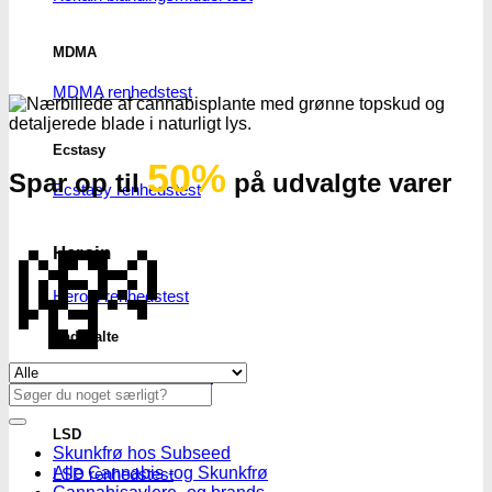
MDMA
MDMA renhedstest
Ecstasy
50%
Spar op til
på udvalgte varer
Ecstasy renhedstest
💸
Heroin
Heroin renhedstest
Badesalte
Se alle tilbud her
Badesalte renhedstest
Søg
efter:
LSD
Skunkfrø hos Subseed
Alle Cannabis -og Skunkfrø
LSD renhedstest