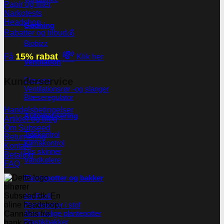
Papir og filter
Narkotests
Headshop
Gødning
Rabatter og tilbud💰
Biobizz
💸
15% rabat
Få
Klik her
Ventilation
Kunderservice
Blæsere
Ventilationsrør -og slanger
Blæseregulator
Handelsbetingelser
Automatisering
Artikler og blog
Om Subseed
Tidskontrol
Returnering
Klimakontrol
Kontakt
Lys skinner
Betaling
Vandkølere
FAQ
Plantepotter og bakker
Air-Pot®
Plantepotter i stof
Almindelige plantepotter
Plastikbakker