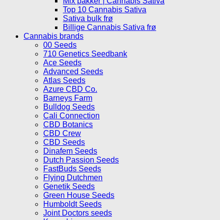
Mix pakker | Cannabis Sativa
Top 10 Cannabis Sativa
Sativa bulk frø
Billige Cannabis Sativa frø
Cannabis brands
00 Seeds
710 Genetics Seedbank
Ace Seeds
Advanced Seeds
Atlas Seeds
Azure CBD Co.
Barneys Farm
Bulldog Seeds
Cali Connection
CBD Botanics
CBD Crew
CBD Seeds
Dinafem Seeds
Dutch Passion Seeds
FastBuds Seeds
Flying Dutchmen
Genetik Seeds
Green House Seeds
Humboldt Seeds
Joint Doctors seeds