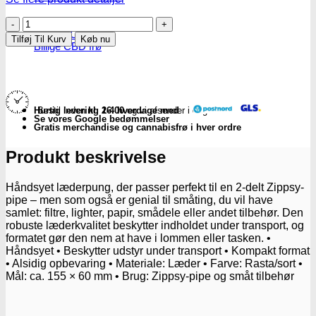
Højt CBD indhold
Læderpung
Højt THC indhold
til
Tilføj Til Kurv
Køb nu
Billige CBD frø
2-
delt
Zippsy-
pipe
-
Subseed.dk
Hurtig levering 2-4 hverdage med
Bestil inden
kl. 16.00
og vi afsender i dag
Se vores Google bedømmelser
antal
Gratis merchandise og cannabisfrø i hver ordre
Produkt beskrivelse
Håndsyet læderpung, der passer perfekt til en 2-delt Zippsy-
pipe – men som også er genial til småting, du vil have
samlet: filtre, lighter, papir, smådele eller andet tilbehør. Den
robuste læderkvalitet beskytter indholdet under transport, og
formatet gør den nem at have i lommen eller tasken. •
Håndsyet • Beskytter udstyr under transport • Kompakt format
• Alsidig opbevaring • Materiale: Læder • Farve: Rasta/sort •
Mål: ca. 155 × 60 mm • Brug: Zippsy-pipe og småt tilbehør