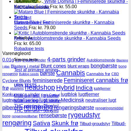
White Domina | Feminiserede skunkfrø -
Kannabia Seeds
Fra:
kr.
55.00
THC/Cannabinoider
THC test
Mataro Blue | Feminiserede skunkfrø - Kannabia
Cannabinoider test
Seeds
Fra:
kr.
79.00
Robadope
Kritic | Autoblomstrende skunkfrø - Kannabia Seeds
Fra:
kr.
65.00
Robadope tests
Varenøgleord
4-parts grinder
Simons tests
0.01g
Autoblomstrende
2-parts grinder
0.1g
Blastere
Blunt cones
bongbørste
blunt wraps
Blastere i metal
bong
i glas
Test af primære aminer
Cannabis
børste
Cannabis frø
rengøring
CBD
Bulldog seeds
Feminiseret cannabis frø
feminiserede
Cyclone Blunts
URIN TESTS
headshop
Hybrid
Indica
frø
glasrens
kalkfjerner
lugtblok
lugtfjerner
Konkurrence vinder
Kush Conical
Multi urin test - 3 stoffer
Medicinsk
lugtneutralisering
lugt spray
neutraliser lugt
Multi urin test - 10 stoffer
THC urin test - 25ng/ml
rengøring
piberens
rengøringsbørste
rengøringsmiddel
THC urin test - 50ng/ml
rygeudstyr
rensebørste
bong
rengøringstilbehør
rengøring
Sativa
Skunk frø
Tilbud-
Tilbud-groudstyr