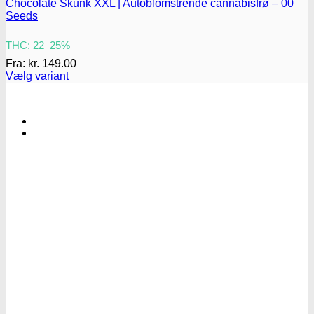
Chocolate Skunk XXL | Autoblomstrende cannabisfrø – 00
Seeds
THC: 22–25%
Fra:
kr.
149.00
Vælg variant
Dette
vare
har
flere
varianter.
Mulighederne
kan
vælges
på
varesiden