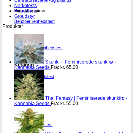
Cannabisavlere -og brands
Narkotests
Headshop
Benzodiazepiner
Groudstyr
Benzoer renhedstest
Produkter
GHB/Hætter
GHB/Hætter renhedstest
Skunk +| Feminiserede skunkfrø -
Ketamin
Kannabia Seeds
Fra:
kr.
65.00
Ketamin renhedstest
MCPP
MCPP test
Thai Fantasy | Feminiserede skunkfrø -
Kannabia Seeds
Fra:
kr.
55.00
Opiater
Opiater renhedstest