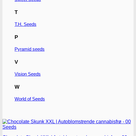
varianter.
Mulighederne
T
kan
vælges
T.H. Seeds
på
varesiden
P
Pyramid seeds
V
Vision Seeds
W
World of Seeds