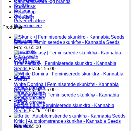
Master blastere
Cannabisavlere -og brands
Snuff Box
Narkotests
Snifferør
Headshop
Sniffesæt
Groudstyr
Pulverbeholdere
Pulverknusere
Produkter
Digital vægte
Skunk +| Feminiserede skunkfrø - Kannabia Seeds
Fra:
kr.
65.00
0,1g vægte
0,01g vægte
0,001g vægte
Thai Fantasy | Feminiserede skunkfrø - Kannabia
Seeds
Fra:
kr.
55.00
Grindere
White Domina | Feminiserede skunkfrø - Kannabia
2-Parts grindere
Seeds
Fra:
kr.
55.00
3-Parts grindere
4-Parts grindere
5-Parts grindere
Mataro Blue | Feminiserede skunkfrø - Kannabia
Keramiske grindere
Seeds
Fra:
kr.
79.00
Kritic | Autoblomstrende skunkfrø - Kannabia Seeds
Røgelse
Fra:
kr.
65.00