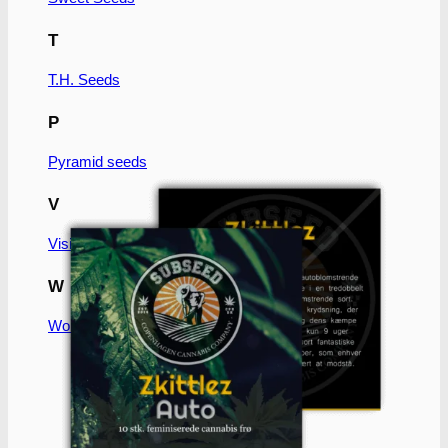
T
T.H. Seeds
P
Pyramid seeds
V
Vision Seeds
W
World of Seeds