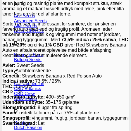
er en hurtig og resinrig plante med kompakt struktur, stærk
A
aroma og et markant visuelt udtryk med røde, pink eller lilla
toner hos en stor del af planterne.
Ace Seeds
Advanced Seeds
Sorten er særligt interessant for samlere, der ønsker en
Atlas Seeds
farverig auto med sød og frugtig profil. Aromaen leder
Azure CBD Co.
tankerne mod frugtslik og vingummi med noter af jordbær,
banan og tyggegummi. Med
73,5% indica / 25% sativa
,
THC
B
på 15–20%
og cirka
1% CBD
giver Red Strawberry Banana
Auto en afbalanceret oplevelse med både afslapning,
Barney´s Farm
kreativitet og et let stimulerende element.
Bulldog Seeds
Avler:
Sweet Seeds
Type:
Autoblomstrende
C
Genetik:
Strawberry Banana x Red Poison Auto
Indica / sativa:
73,5% / 25%
Cali Connection
THC:
15–20%
CBD Botanics
CBD:
1%
CBD Crew
Indendørs udbytte:
400–550 g/m²
CBD Seeds
Udendørs udbytte:
35–175 g/plante
Blomstringstid:
8 uger fra spiring
D
Farver:
røde/lilla toner på ca. 75% af planterne
Smagsprofil:
vingummi, frugtig, jordbær, banan, tyggegummi
Dinafem
Sværhedsgrad:
Let
Dutch Passion