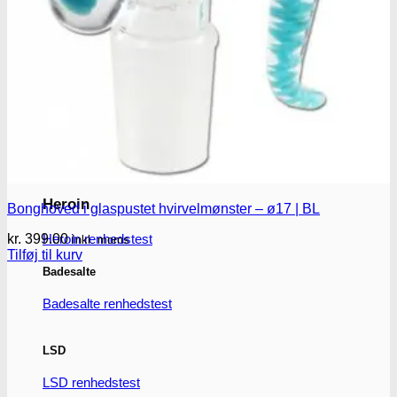
MDMA
MDMA renhedstest
Ecstasy
Ecstasy renhedstest
Heroin
Bonghoved i glaspustet hvirvelmønster – ø17 | BL
kr.
399.00
Heroin renhedstest
Inkl. moms
Tilføj til kurv
Badesalte
Badesalte renhedstest
LSD
LSD renhedstest