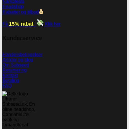
Narkotests
Headshop
Rabatter og tilbud
15% rabat
Få
Klik her
Kunderservice
Handelsbetingelser
Artikler og blog
Om Subseed
Returnering
Kontakt
Betaling
FAQ