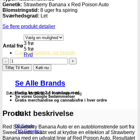
Genetik:
Strawberry Banana x Red Poison Auto
Blomstringstid:
8 uger fra spiring
Sværhedsgrad:
Let
Se flere produkt detaljer
3 frø
Antal frø
5 frø
Cannabisavlere -og brands
Ryd
Red
Strawberry
Tilføj Til Kurv
Køb nu
Banana
|
Se Alle Brands
Autoblomstrende
skunkfrø
Hurtig levering 2-4 hverdage med
Bestil inden
kl. 16.00
og vi afsender i dag
-
Se vores Google bedømmelser
Sweet
Gratis merchandise og cannabisfrø i hver ordre
Seeds
antal
Produkt beskrivelse
123
00 Seeds
Red Strawberry Banana Auto er en autoblomstrende sort fra
710 Genetics
Sweet Seeds, skabt ved at krydse en eliteklon af Strawberry
Banana med en udvalgt linje af Red Poison Auto. Resultatet