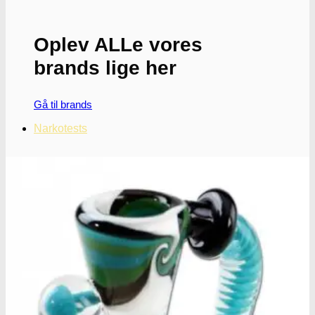
Oplev ALLe vores
brands lige her
Gå til brands
Narkotests
Narkotests
Kokain Tests
Kokain renhedhedstest
Crack renhedhedstest
Kokain blandingsmiddel test