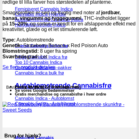
Seeds
rødlige til lilla farver hos størstedelen af planterne.
antal
Feminiseret Cannabis Indica
Smagsprofilen er sød og frugtig med noter af
jordbær,
Cannabis Indica Hybrider
banan, vingummi og tyggegummi
. THC-indholdet ligger
Autoblomstrende Cannabis Indica
på
15–20%
, og sorten er kendt for en afslappende effekt med
Hurtigblomstrende Indica
kreativitet, glæde og et let stimulerende løft.
Type:
Autoblomstrende
Genetik:
Strawberry Banana x Red Poison Auto
Diverse Cannabis Indica frø
Blomstringstid:
8 uger fra spiring
Sværhedsgrad:
Let
Billige Cannabis Indica frø
Top 10 Cannabis Indica
Se flere produkt detaljer
Cannabis Indica mix-pakker
Cannabis Indica bulk frø
Autoblomstrende Cannabisfrø
Hurtig levering 2-4 hverdage med
Bestil inden
kl. 16.00
og vi afsender i dag
Se vores Google bedømmelser
Gratis merchandise og cannabisfrø i hver ordre
Cannabis Indica - Autoblomst
Cannabis Sativa - Autoblomst
Brug for hjælp?
Medicinsk Cannabis