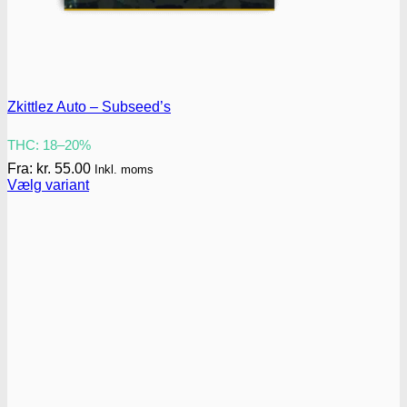
Zkittlez Auto – Subseed’s
THC: 18–20%
Fra:
kr.
55.00
Inkl. moms
Vælg variant
Dette
vare
har
flere
varianter.
Mulighederne
kan
vælges
på
varesiden