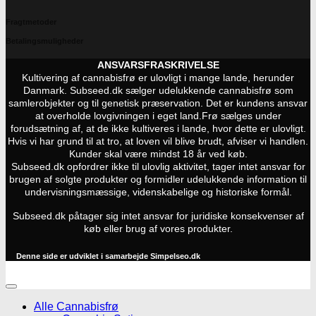
Fragtmetoder
Betalingsmuligheder
ANSVARSFRASKRIVELSE
Kultivering af cannabisfrø er ulovligt i mange lande, herunder
Danmark. Subseed.dk sælger udelukkende cannabisfrø som
samlerobjekter og til genetisk præservation. Det er kundens ansvar
at overholde lovgivningen i eget land.
Frø sælges under
forudsætning af, at de ikke kultiveres i lande, hvor dette er ulovligt.
Hvis vi har grund til at tro, at loven vil blive brudt, afviser vi handlen.
Kunder skal være mindst 18 år ved køb.
Subseed.dk opfordrer ikke til ulovlig aktivitet, tager intet ansvar for
brugen af solgte produkter og formidler udelukkende information til
undervisningsmæssige, videnskabelige og historiske formål.
Subseed.dk påtager sig intet ansvar for juridiske konsekvenser af
køb eller brug af vores produkter.
Denne side er udviklet i samarbejde
Simpelseo.dk
Alle Cannabisfrø