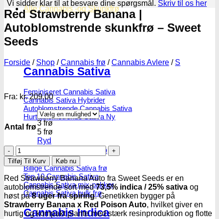
Vi sidder klar til at besvare dine spørgsmål.
Skriv til os her
Alle Cannabis -og Skunkfrø
Red Strawberry Banana |
Autoblomstrende skunkfrø – Sweet
Seeds
Forside
/
Shop
/
Cannabis frø
/
Cannabis Avlere
/
S
Cannabis Sativa
Feminiseret Cannabis Sativa
Fra:
kr.
209.00
Cannabis Sativa Hybrider
Autoblomstrende Cannabis Sativa
Hurtigblomstrende Sativa
3 frø
Antal frø
5 frø
Ryd
Red
Diverse Cannabis Sativa frø
Strawberry
Tilføj Til Kurv
Køb nu
Banana
Billige Cannabis Sativa frø
|
Top 10 Cannabis Sativa
Red Strawberry Banana Auto fra Sweet Seeds er en
Cannabis Sativa mix-pakker
Autoblomstrende
autoblomstrende sort med
73,5% indica / 25% sativa
og
Cannabis Sativa bulk frø
skunkfrø
høst på
8 uger fra spiring
. Genetikken bygger på
-
Strawberry Banana x Red Poison Auto
, hvilket giver en
Cannabis Indica
Sweet
hurtig og kompakt plante med stærk resinproduktion og flotte