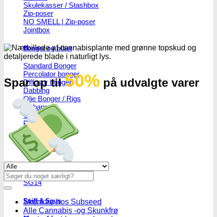
Skulekasser / Stashbox
Zip-poser
NO SMELL | Zip-poser
Jointbox
Bonger og piber
Standard Bonger
Percolator bonger
50%
Spar op til
på udvalgte varer
Diffusor bonger
Dabbing
Olie Bonger / Rigs
Tjubanger
Chillum
Piber
Bonghoveder
Ø17
Se alle tilbud her
Ø20
Søg
SG14
efter:
Sniff & Snus
Skunkfrø hos Subseed
Alle Cannabis -og Skunkfrø