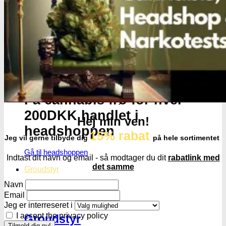
Få cannabis frø for hver
200DKK handlet i
Hej min ven!
headshoppen
15% rabat
Jeg vil gerne tilbyde dig
på hele sortimentet
Gå til headshoppen
Indtast dit navn og email - så modtager du dit
rabatlink med
det samme
Groudstyr
Navn
Email
Jeg er interreseret i
I accept the privacy policy
Groudstyr