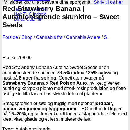
Vi sidder klar til at besvare dine spørgsmål.
Skriv til os her
Red Strawberry Banana |
Højt CBD indhold
Højt THC indhold
Autoblomstrende skunkfrø – Sweet
Billige CBD frø
Seeds
Forside
/
Shop
/
Cannabis frø
/
Cannabis Avlere
/
S
Fra:
kr.
209.00
Red Strawberry Banana Auto fra Sweet Seeds er en
autoblomstrende sort med
73,5% indica / 25% sativa
og
høst på
8 uger fra spiring
. Genetikken bygger på
Strawberry Banana x Red Poison Auto
, hvilket giver en
hurtig og kompakt plante med stærk resinproduktion og flotte
rødlige til lilla farver hos størstedelen af planterne.
Smagsprofilen er sød og frugtig med noter af
jordbær,
banan, vingummi og tyggegummi
. THC-indholdet ligger
på
15–20%
, og sorten er kendt for en afslappende effekt med
kreativitet, glæde og et let stimulerende løft.
Type:
Autoblomstrende