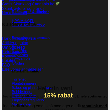
Gratis Skunk -og Cannabis frø
Skunk avlere- og brands
Reflektorer & tilbehør
Narkotikatests
HPS/MH/CFL
Kunderservice
Refleksivt mylar/folie
Forspiring og plantestart
Handelsbetingelser
Artikler og blog
Root!t
Om Subseed
Root Riot
Returnering
Jiffy disks
Kontakt
Eazy Plugs
Betaling
Grodan
FAQ
Læs vores anmeldelser
Efterbehandling
Tørrenet
Plantetrimmere
Hej min ven!
Sakse og plantetrimmere
Bubble bags
15% rabat
Pollenpressere
Jeg vil gerne tilbyde dig
på hele sortimentet
Fugtighedsregulering
Mikroskoper
Indtast dit navn og email - så modtager du dit
rabatlink med