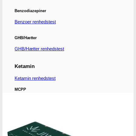
Benzodiazepiner
Benzoer renhedstest
GHB/Hætter
GHB/Hætter renhedstest
Ketamin
Ketamin renhedstest
MCPP
MCPP test
Opiater
Opiater renhedstest