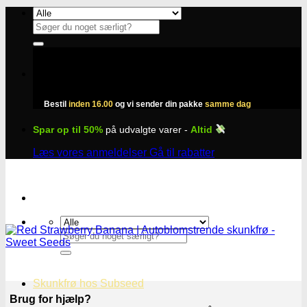
Fortsæt
til
Søg
indhold
efter:
Bestil
inden 16.00
og vi sender din pakke
samme dag
Spar op til 50%
på udvalgte varer -
Altid
Læs vores anmeldelser
Gå til rabatter
Søg
efter:
Skunkfrø hos Subseed
Brug for hjælp?