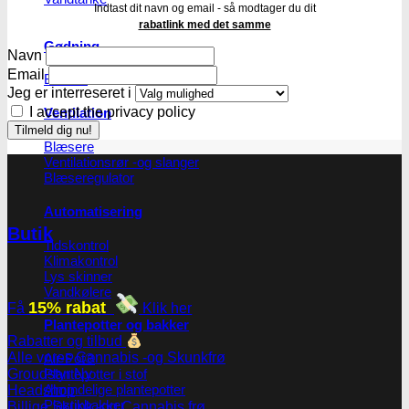
Indtast dit navn og email - så modtager du dit
rabatlink med det samme
Gødning
Navn
Email
Biobizz
Jeg er interreseret i
I accept the privacy policy
Ventilation
Blæsere
Ventilationsrør -og slanger
Blæseregulator
Automatisering
Butik
Tidskontrol
Klimakontrol
Lys skinner
Vandkølere
15% rabat
Få
Klik her
Plantepotter og bakker
Rabatter og tilbud
Alle vores Cannabis -og Skunkfrø
Air-Pot®
Plantepotter i stof
Groudstyr
Almindelige plantepotter
Headshop
Plastikbakker
Billige Skunk -og Cannabis frø