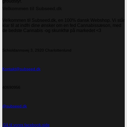
Velkommen til Subseed.dk
Velkommen til Subseed.dk, en 100% dansk Webshop. Vi står
klar til at indfri dine ønsker om en fed Cannabissæson, med
de bedste Cannabis -og skunkfrø på markedet <3
Schioldannsvej 3, 2920 Charlottenlund
Kontakt@subseed.dk
40690956
@subseed.dk
Gå til vores facebook-side