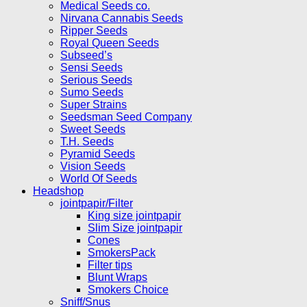
Medical Seeds co.
Nirvana Cannabis Seeds
Ripper Seeds
Royal Queen Seeds
Subseed’s
Sensi Seeds
Serious Seeds
Sumo Seeds
Super Strains
Seedsman Seed Company
Sweet Seeds
T.H. Seeds
Pyramid Seeds
Vision Seeds
World Of Seeds
Headshop
jointpapir/Filter
King size jointpapir
Slim Size jointpapir
Cones
SmokersPack
Filter tips
Blunt Wraps
Smokers Choice
Sniff/Snus