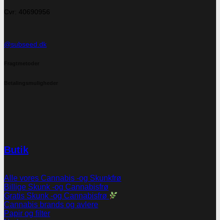
Cvr: 40690956
@subseed.dk
Fragtmetoder
Betalingsmuligheder
Butik
Alle vores Cannabis -og Skunkfrø
Billige Skunk -og Cannabisfrø
Gratis Skunk -og Cannabisfrø
Cannabis brands og avlere
Papir og filter