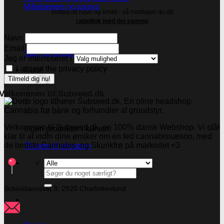
Målebægere og sprays
Indtast dit navn og email - så modtager du dit
rabatlink med det samme
Tilbehør
Navn
Email
Tape og fastgørelse
Jeg er interreseret i
I accept the privacy policy
Kurv
Velkommen til Subseed.dk
Velkommen til Subseed.dk, en 100% dansk Webshop. Vi står
Ingen produkter i kurven.
klar til at indfri dine ønsker om en fed cannabissæson, med
de bedste Cannabis -og Skunkfrø på markedet <3
Tilbage til shoppen
Søg
efter:
Schioldannsvej 3, 2920 Charlottenlund