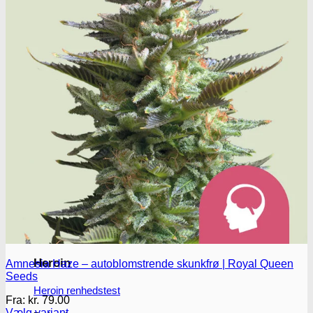
Kokain Tests
Kokain renhedhedstest
Crack renhedhedstest
Kokain blandingsmiddel test
MDMA
MDMA renhedstest
Ecstasy
Ecstasy renhedstest
Heroin
Amnesia Haze – autoblomstrende skunkfrø | Royal Queen
Seeds
Heroin renhedstest
Fra:
kr.
79.00
Vælg variant