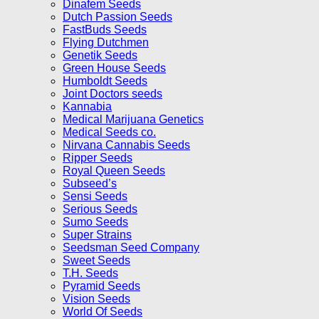
Dinafem Seeds
Dutch Passion Seeds
FastBuds Seeds
Flying Dutchmen
Genetik Seeds
Green House Seeds
Humboldt Seeds
Joint Doctors seeds
Kannabia
Medical Marijuana Genetics
Medical Seeds co.
Nirvana Cannabis Seeds
Ripper Seeds
Royal Queen Seeds
Subseed’s
Sensi Seeds
Serious Seeds
Sumo Seeds
Super Strains
Seedsman Seed Company
Sweet Seeds
T.H. Seeds
Pyramid Seeds
Vision Seeds
World Of Seeds