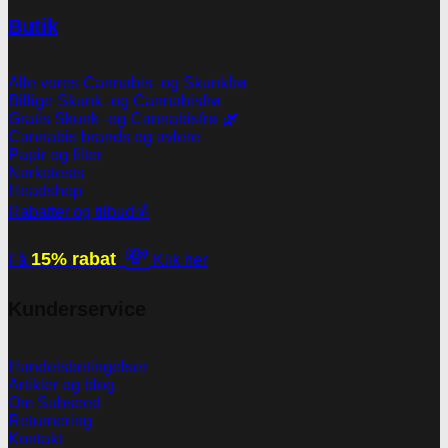
Butik
Alle vores Cannabis -og Skunkfrø
Billige Skunk -og Cannabisfrø
Gratis Skunk -og Cannabisfrø 🌿
Cannabis brands og avlere
Papir og filter
Narkotests
Headshop
Rabatter og tilbud💰
💸
15% rabat
Få
Klik her
Kunderservice
Handelsbetingelser
Artikler og blog
Om Subseed
Returnering
Kontakt