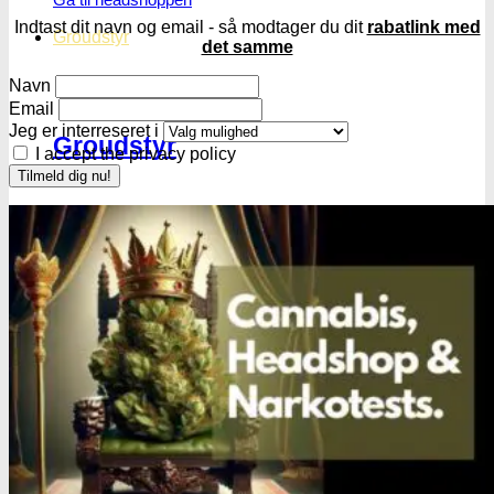
Indtast dit navn og email - så modtager du dit
rabatlink med
Groudstyr
det samme
Navn
Email
Jeg er interreseret i
Groudstyr
I accept the privacy policy
Grolys
LED pære
LED lamper
CMH lys
HPS/MH lys
T5 lamper | Plantedyrkning
Grønt lys - Plante neutralt
Lampeophæng
Splittere til E27 pærer
Beskyttelsesbriller
Strømforsygning