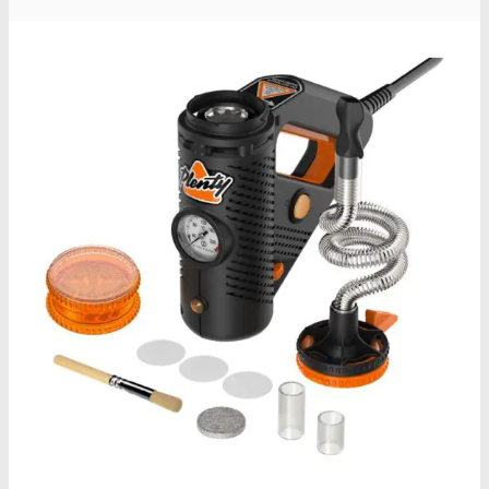
MCPP test
Opiater
Opiater renhedstest
THC/Cannabinoider
THC test
Cannabinoider test
Robadope
Robadope tests
Simons tests
Test af primære aminer
URIN TESTS