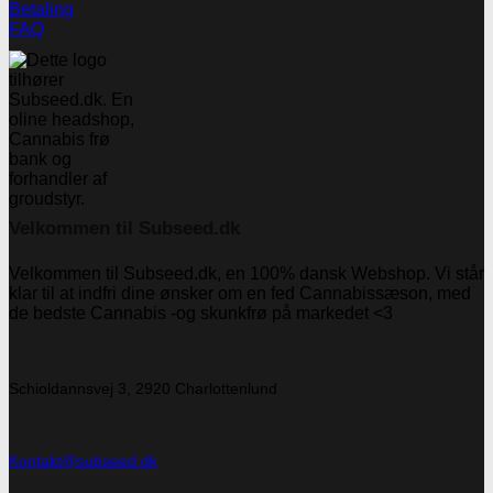
Betaling
FAQ
Velkommen til Subseed.dk
Velkommen til Subseed.dk, en 100% dansk Webshop. Vi står
klar til at indfri dine ønsker om en fed Cannabissæson, med
de bedste Cannabis -og skunkfrø på markedet <3
Schioldannsvej 3, 2920 Charlottenlund
Kontakt@subseed.dk