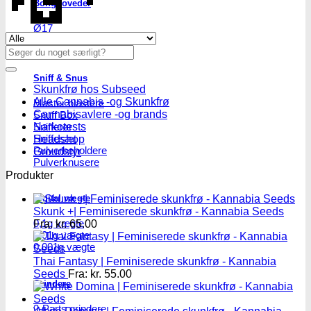
Bonghoveder
Ø17
Se alle tilbud her
Ø20
Søg
SG14
efter:
Sniff & Snus
Skunkfrø hos Subseed
Alle Cannabis -og Skunkfrø
Master blastere
Cannabisavlere -og brands
Snuff Box
Snifferør
Narkotests
Sniffesæt
Headshop
Pulverbeholdere
Groudstyr
Pulverknusere
Produkter
Digital vægte
Skunk +| Feminiserede skunkfrø - Kannabia Seeds
0,1g vægte
Fra:
kr.
65.00
0,01g vægte
0,001g vægte
Thai Fantasy | Feminiserede skunkfrø - Kannabia
Seeds
Fra:
kr.
55.00
Grindere
2-Parts grindere