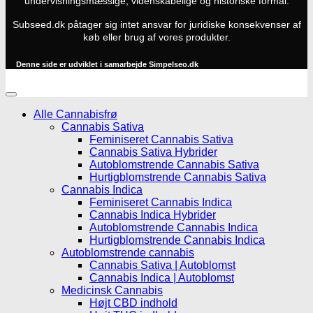
undervisningsmæssige, videnskabelige og historiske formål.
Subseed.dk påtager sig intet ansvar for juridiske konsekvenser af
køb eller brug af vores produkter.
Denne side er udviklet i samarbejde
Simpelseo.dk
Alle Cannabisfrø
Cannabis Sativa
Feminiseret Cannabis Sativa
Cannabis Sativa Hybrider
Autoblomstrende Cannabis Sativa
Hurtigblomstrende Cannabis Sativa
Cannabis Indica
Feminiseret Cannabis Indica
Cannabis Indica Hybrider
Autoblomstrende Cannabis Indica
Hurtigblomstrende Cannabis Indica
Autoblomstrende cannabis
Cannabis Sativa | Autoblomst
Cannabis Indica | Autoblomst
Medicinsk Cannabis
Højt CBD indhold