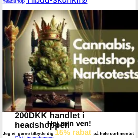
headshop
Få cannabis frø for hver
200DKK handlet i
Hej min ven!
headshoppen
15% rabat
Jeg vil gerne tilbyde dig
på hele sortimentet
Gå til headshoppen