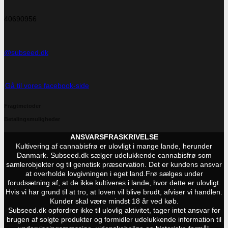
40690956
@subseed.dk
Gå til vores facebook-side
Fragtmetoder
Betalingsmuligheder
ANSVARSFRASKRIVELSE
Kultivering af cannabisfrø er ulovligt i mange lande, herunder
Danmark. Subseed.dk sælger udelukkende cannabisfrø som
samlerobjekter og til genetisk præservation. Det er kundens ansvar
at overholde lovgivningen i eget land.
Frø sælges under
forudsætning af, at de ikke kultiveres i lande, hvor dette er ulovligt.
Hvis vi har grund til at tro, at loven vil blive brudt, afviser vi handlen.
Kunder skal være mindst 18 år ved køb.
Subseed.dk opfordrer ikke til ulovlig aktivitet, tager intet ansvar for
brugen af solgte produkter og formidler udelukkende information til