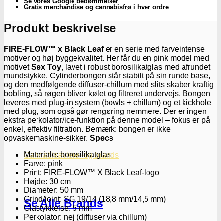
Se vores Google bedømmelser
Sex
Gratis merchandise og cannabisfrø i hver ordre
Toy
(30
Produkt beskrivelse
cm)
-
FIRE-FLOW™ x Black Leaf
er en serie med farveintense
Subseed.dk
motiver og høj byggekvalitet. Her får du en pink model med
antal
motivet
Sex Toy
, lavet i robust borosilikatglas med afrundet
mundstykke. Cylinderbongen står stabilt på sin runde base,
og den medfølgende diffuser-chillum med slits skaber kraftig
bobling, så røgen bliver kølet og filtreret undervejs. Bongen
leveres med plug-in system (bowls + chillum) og et kickhole
med plug, som også gør rengøring nemmere. Der er ingen
ekstra perkolator/ice-funktion på denne model – fokus er på
enkel, effektiv filtration. Bemærk: bongen er ikke
opvaskemaskine-sikker.
Specs
Materiale: borosilikatglas
Cannabisavlere -og brands
Farve: pink
Print: FIRE-FLOW™ X Black Leaf-logo
Højde: 30 cm
Diameter: 50 mm
Grind/joint: SG 19/14 (18,8 mm/14,5 mm)
Se Alle Brands
Glastykkelse: 5 mm
Perkolator: nej (diffuser via chillum)