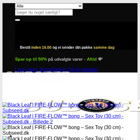
Fortsæt
til
Søg
indhold
efter:
Bestil
inden 16.00
og vi sender din pakke
samme dag
Spar op til 50%
på udvalgte varer -
Altid
💸
Læs vores anmeldelser
Gå til rabatter