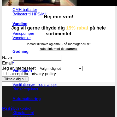
CMH ballaster
Ballaster til HPS/MH
Hej min ven!
Vanding
Jeg vil gerne tilbyde dig
15% rabat
på hele
Vandpumper
sortimentet
Vandtanke
Indtast dit navn og email - så modtager du dit
rabatlink med det samme
Gødning
Navn
Biobizz
Email
Jeg er interreseret i
Ventilation
I accept the privacy policy
Blæsere
Ventilationsrør -og slanger
Blæseregulator
Automatisering
Butik
Tidskontrol
Klimakontrol