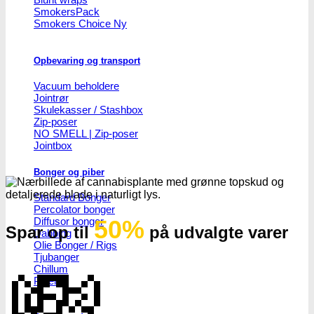
SmokersPack
Smokers Choice
Opbevaring og transport
Vacuum beholdere
Jointrør
Skulekasser / Stashbox
Zip-poser
NO SMELL | Zip-poser
Jointbox
Bonger og piber
Standard Bonger
Percolator bonger
Diffusor bonger
50%
Spar op til
på udvalgte varer
Dabbing
Olie Bonger / Rigs
Tjubanger
💸
Chillum
Piber