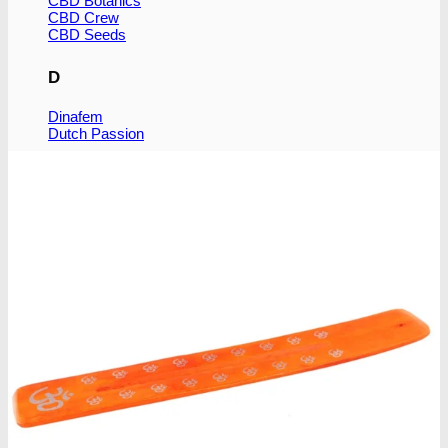
CBD Botanics
CBD Crew
CBD Seeds
D
Dinafem
Dutch Passion
F
Fastbuds Seeds
Flying Dutchmen
G
Genetik Seeds
Green House Seed Co.
H
Humboldt Seeds