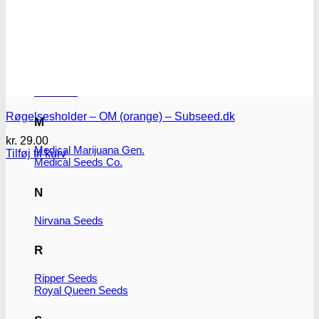
J
Joint Doctor
K
Kannabia
Røgelsesholder – OM (orange) – Subseed.dk
M
kr.
29.00
Medical Marijuana Gen.
Tilføj til kurv
Medical Seeds Co.
N
Nirvana Seeds
R
Ripper Seeds
Royal Queen Seeds