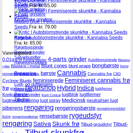
White Domina | Feminiserede skunkfrø - Kannabia
3-Parts grindere
Seeds
Fra:
kr.
55.00
4-Parts grindere
5-Parts grindere
Keramiske grindere
Mataro Blue | Feminiserede skunkfrø - Kannabia
Seeds
Fra:
kr.
79.00
Røgelse
Kritic | Autoblomstrende skunkfrø - Kannabia Seeds
Fra:
kr.
65.00
Røgelsespinde
Røgelseskegler
Varenøgleord
Salviebundter
4-parts grinder
0.01g
Autoblomstrende
2-parts grinder
0.1g
Blastere
Røgelsesholdere
Blunt cones
bongbørste
blunt wraps
Blastere i metal
bong
i glas
Cannabis
børste
Rengøring
Cannabis frø
rengøring
CBD
Bulldog seeds
Feminiseret cannabis frø
feminiserede
Cyclone Blunts
Lugt- og duftfjernere
headshop
Hybrid
Indica
frø
Glasrens
glasrens
kalkfjerner
Børster
lugtblok
lugtfjerner
Konkurrence vinder
Kush Conical
Tilbehør
Medicinsk
lugtneutralisering
lugt spray
neutraliser lugt
rengøring
piberens
rengøringsbørste
rengøringsmiddel
rygeudstyr
rensebørste
bong
rengøringstilbehør
rengøring
Sativa
Skunk frø
Tilbud-
Tilbud-groudstyr
Tilbud-skunkfrø