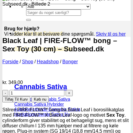
Søg
efter:
Brug for hjælp?
Skunkfrø hos Subseed
Vi sidder klar til at besvare dine spørgsmål.
Skriv til os her
Black Leaf | FIRE-FLOW™ bong –
Sex Toy (30 cm) – Subseed.dk
Alle Cannabis -og Skunkfrø
Forside
/
Shop
/
Headshop
/
Bonger
kr.
349.00
Cannabis Sativa
Black
Leaf
Feminiseret Cannabis Sativa
Tilføj Til Kurv
Køb nu
|
Cannabis Sativa Hybrider
FIRE-
Autoblomstrende Cannabis Sativa
Stilren FIRE-FLOW™ bong fra Black Leaf i borosilikatglas
FLOW™
Hurtigblomstrende Sativa
med FIRE-FLOW™ X Black Leaf-logo og motivet
Sex Toy
.
bong
cylinderform giver stabilitet og et behageligt sug, mens et slit
–
diffuser chillum l 135 mm hjælper med at filtrere og køle
Sex
røgen. Plug-in system (SG 19/14 (18,8 mm/14,5 mm)) og