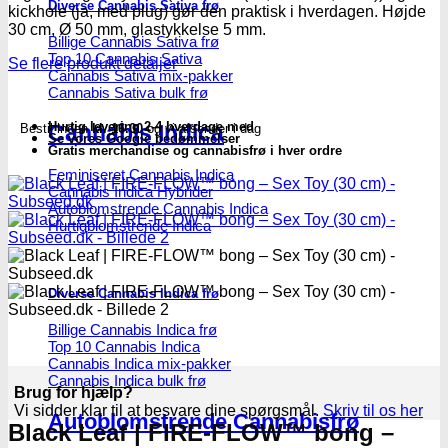
Diverse Cannabis Sativa frø
Toy
kickhole (ja, med plug) gør den praktisk i hverdagen. Højde
(30
30 cm, Ø 50 mm, glastykkelse 5 mm.
Billige Cannabis Sativa frø
cm)
Top 10 Cannabis Sativa
-
Se flere produkt detaljer
Cannabis Sativa mix-pakker
Subseed.dk
Cannabis Sativa bulk frø
antal
Hurtig levering 2-4 hverdage med
Cannabis Indica
Bestil inden
kl. 16.00
og vi afsender i dag
Se vores Google bedømmelser
Gratis merchandise og cannabisfrø i hver ordre
Feminiseret Cannabis Indica
Cannabis Indica Hybrider
Autoblomstrende Cannabis Indica
Hurtigblomstrende Indica
Diverse Cannabis Indica frø
Billige Cannabis Indica frø
Top 10 Cannabis Indica
Cannabis Indica mix-pakker
Cannabis Indica bulk frø
Brug for hjælp?
Vi sidder klar til at besvare dine spørgsmål.
Skriv til os her
Autoblomstrende Cannabisfrø
Black Leaf | FIRE-FLOW™ bong –