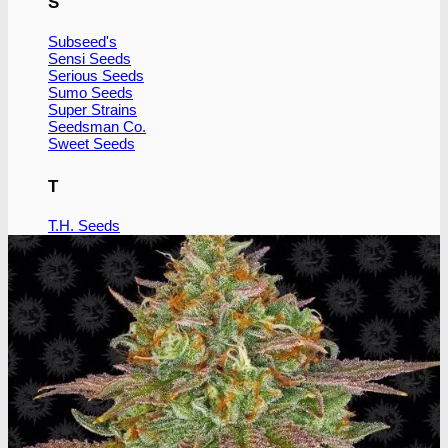
S
Subseed's
Sensi Seeds
Serious Seeds
Sumo Seeds
Super Strains
Seedsman Co.
Sweet Seeds
T
T.H. Seeds
P
Pyramid seeds
V
Vision Seeds
W