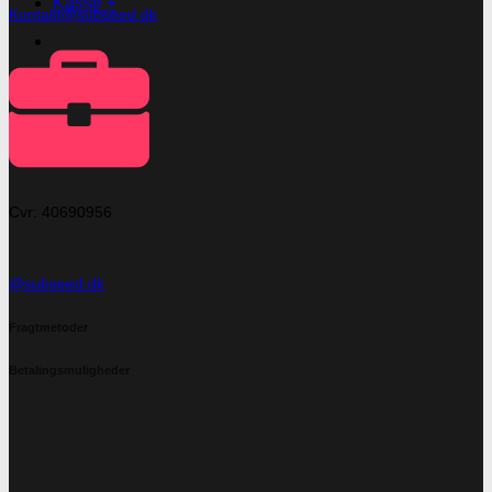
Kasse
+
Kontakt@subseed.dk
Cvr: 40690956
@subseed.dk
Fragtmetoder
Betalingsmuligheder