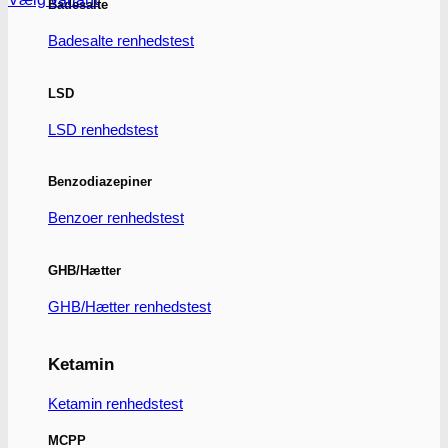
Badesalte
Dette
vare
Badesalte renhedstest
har
flere
varianter.
LSD
Mulighederne
kan
LSD renhedstest
vælges
på
varesiden
Benzodiazepiner
Benzoer renhedstest
GHB/Hætter
GHB/Hætter renhedstest
Ketamin
Ketamin renhedstest
MCPP