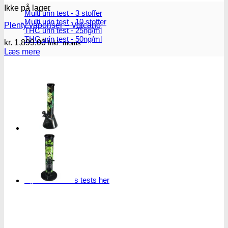
Ikke på lager
Multi urin test - 3 stoffer
Multi urin test - 10 stoffer
Plenty vaporiser – Volcano
THC urin test - 25ng/ml
THC urin test - 50ng/ml
kr.
1,899.00
Inkl. moms
Læs mere
Oplev alle vores tests her