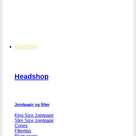
Headshop
Headshop
Jointpapir og filter
King Size Jointpapir
Slim Size Jointpapir
Cones
Filtertips
Blunt wraps