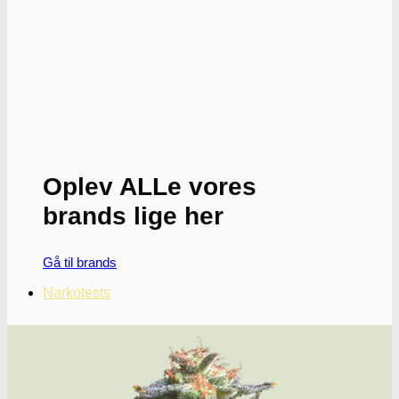
Mulighederne
kan
vælges
på
varesiden
Oplev ALLe vores
brands lige her
Gå til brands
Narkotests
Narkotests