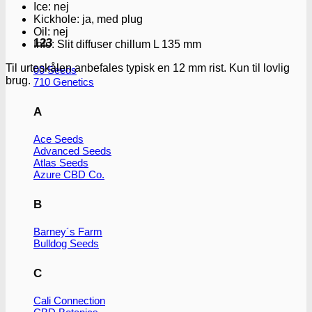
Ice: nej
Kickhole: ja, med plug
Oil: nej
123
Info: Slit diffuser chillum L 135 mm
Til urteskålen anbefales typisk en 12 mm rist. Kun til lovlig
00 Seeds
brug.
710 Genetics
A
Ace Seeds
Advanced Seeds
Atlas Seeds
Azure CBD Co.
B
Barney´s Farm
Bulldog Seeds
C
Cali Connection