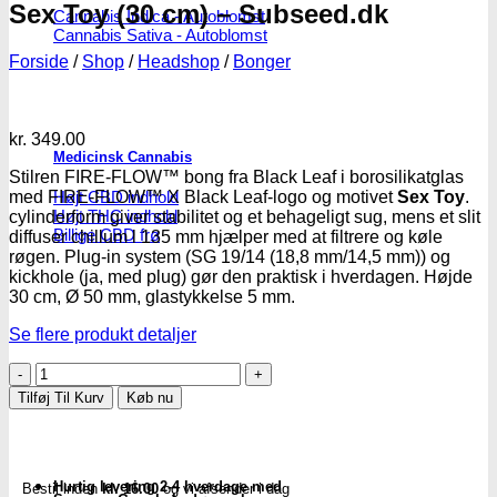
Sex Toy (30 cm) – Subseed.dk
Cannabis Indica - Autoblomst
Cannabis Sativa - Autoblomst
Forside
/
Shop
/
Headshop
/
Bonger
kr.
349.00
Medicinsk Cannabis
Stilren FIRE-FLOW™ bong fra Black Leaf i borosilikatglas
Højt CBD indhold
med FIRE-FLOW™ X Black Leaf-logo og motivet
Sex Toy
.
Højt THC indhold
cylinderform giver stabilitet og et behageligt sug, mens et slit
Billige CBD frø
diffuser chillum l 135 mm hjælper med at filtrere og køle
røgen. Plug-in system (SG 19/14 (18,8 mm/14,5 mm)) og
kickhole (ja, med plug) gør den praktisk i hverdagen. Højde
30 cm, Ø 50 mm, glastykkelse 5 mm.
Se flere produkt detaljer
Black
Leaf
Tilføj Til Kurv
Køb nu
|
FIRE-
FLOW™
bong
Hurtig levering 2-4 hverdage med
Bestil inden
kl. 16.00
og vi afsender i dag
–