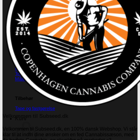
Herbgarden™
RoyalRoom®
AC infinity
Cultibox
Homebox
Secret Jardine
Tilbehør til grotelte
Målingsudstyr
PH måling
EC måling
Co2 måling og kontrol
Temperatur og fugtighedsmålere
Målebægere og sprays
Tilbehør
Tape og fastgørelse
Velkommen til Subseed.dk
Kurv
Velkommen til Subseed.dk, en 100% dansk Webshop. Vi står
klar til at indfri dine ønsker om en fed Cannabissæson, med