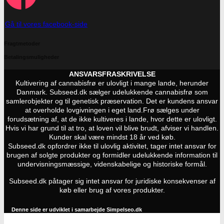
Gå til vores facebook-side
Fragtmetoder
Betalingsmuligheder
ANSVARSFRASKRIVELSE
Kultivering af cannabisfrø er ulovligt i mange lande, herunder
Danmark. Subseed.dk sælger udelukkende cannabisfrø som
samlerobjekter og til genetisk præservation. Det er kundens ansvar
at overholde lovgivningen i eget land.
Frø sælges under
forudsætning af, at de ikke kultiveres i lande, hvor dette er ulovligt.
Hvis vi har grund til at tro, at loven vil blive brudt, afviser vi handlen.
Kunder skal være mindst 18 år ved køb.
Subseed.dk opfordrer ikke til ulovlig aktivitet, tager intet ansvar for
brugen af solgte produkter og formidler udelukkende information til
undervisningsmæssige, videnskabelige og historiske formål.
Subseed.dk påtager sig intet ansvar for juridiske konsekvenser af
køb eller brug af vores produkter.
Denne side er udviklet i samarbejde
Simpelseo.dk