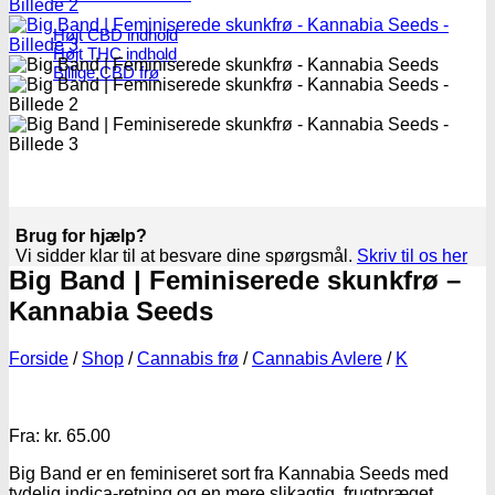
Højt CBD indhold
Højt THC indhold
Billige CBD frø
Brug for hjælp?
Vi sidder klar til at besvare dine spørgsmål.
Skriv til os her
Big Band | Feminiserede skunkfrø –
Kannabia Seeds
Forside
/
Shop
/
Cannabis frø
/
Cannabis Avlere
/
K
Fra:
kr.
65.00
Big Band er en feminiseret sort fra Kannabia Seeds med
tydelig indica-retning og en mere slikagtig, frugtpræget