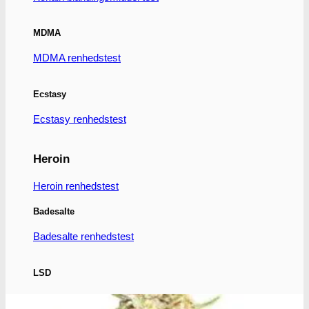
har
flere
varianter.
MDMA
Mulighederne
MDMA renhedstest
kan
vælges
på
Ecstasy
varesiden
Ecstasy renhedstest
Heroin
Heroin renhedstest
Badesalte
Badesalte renhedstest
LSD
LSD renhedstest