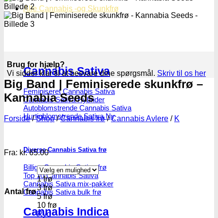
Alle Cannabis -og Skunkfrø
Brug for hjælp?
Cannabis Sativa
Vi sidder klar til at besvare dine spørgsmål.
Skriv til os her
Big Band | Feminiserede skunkfrø –
Feminiseret Cannabis Sativa
Kannabia Seeds
Cannabis Sativa Hybrider
Autoblomstrende Cannabis Sativa
Hurtigblomstrende Sativa
Forside
/
Shop
/
Cannabis frø
/
Cannabis Avlere
/
K
Diverse Cannabis Sativa frø
Fra:
kr.
65.00
Billige Cannabis Sativa frø
Top 10 Cannabis Sativa
1 frø
Cannabis Sativa mix-pakker
3 frø
Antal frø
Cannabis Sativa bulk frø
5 frø
10 frø
Cannabis Indica
Ryd