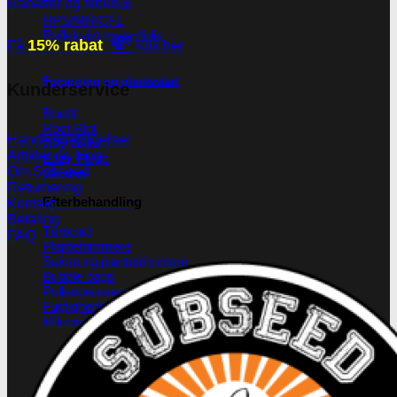
Rabatter og tilbud💰
HPS/MH/CFL
Refleksivt mylar/folie
💸
15% rabat
Få
Klik her
Forspiring og plantestart
Kunderservice
Root!t
Root Riot
Handelsbetingelser
Jiffy disks
Artikler og blog
Eazy Plugs
Om Subseed
Grodan
Returnering
Efterbehandling
Kontakt
Betaling
Tørrenet
FAQ
Plantetrimmere
Sakse og plantetrimmere
Bubble bags
Pollenpressere
Fugtighedsregulering
Mikroskoper
Grotelte