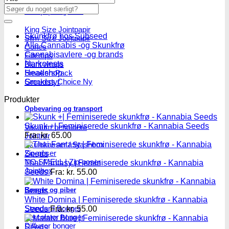
Søg
Jointpapir og filter
efter:
King Size Jointpapir
Skunkfrø hos Subseed
Slim Size Jointpapir
Alle Cannabis -og Skunkfrø
Cones
Cannabisavlere -og brands
Filtertips
Narkotests
Blunt wraps
Headshop
SmokersPack
Smokers Choice
Groudstyr
Produkter
Opbevaring og transport
Skunk +| Feminiserede skunkfrø - Kannabia Seeds
Vacuum beholdere
Fra:
kr.
65.00
Jointrør
Skulekasser / Stashbox
Zip-poser
NO SMELL | Zip-poser
Thai Fantasy | Feminiserede skunkfrø - Kannabia
Jointbox
Seeds
Fra:
kr.
55.00
Bonger og piber
White Domina | Feminiserede skunkfrø - Kannabia
Standard Bonger
Seeds
Fra:
kr.
55.00
Percolator bonger
Diffusor bonger