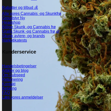
Rabatter og tilbud 💰
Alle vores Cannabis -og Skunkfrø
Groudstyr
Headshop
Billige Skunk -og Cannabis frø
Gratis Skunk -og Cannabis frø 🌿
Skunk avlere- og brands
Narkotikatests
Kunderservice
Handelsbetingelser
Artikler og blog
Om Subseed
Returnering
Kontakt
Betaling
FAQ
Læs vores anmeldelser