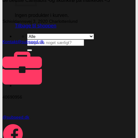
de bedste Cannabis -og skunkfrø på markedet <3
Ingen produkter i kurven.
Schioldannsvej 3, 2920 Charlottenlund
Tilbage til shoppen
Kontakt@subseed.dk
Søg
efter:
Kasse
+
40690956
@subseed.dk