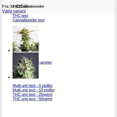
Fra:
kr.
315.00
THC/Cannabinoider
Vælg variant
THC test
Dette
Cannabinoider test
vare
har
flere
Robadope
varianter.
Mulighederne
Robadope tests
kan
vælges
på
Simons tests
varesiden
Test af primære aminer
URIN TESTS
Multi urin test - 3 stoffer
Multi urin test - 10 stoffer
THC urin test - 25ng/ml
THC urin test - 50ng/ml