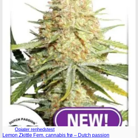
Benzodiazepiner
Benzoer renhedstest
GHB/Hætter
GHB/Hætter renhedstest
Ketamin
Ketamin renhedstest
MCPP
MCPP test
Opiater
Opiater renhedstest
Lemon Zkittle Fem. cannabis frø – Dutch passion