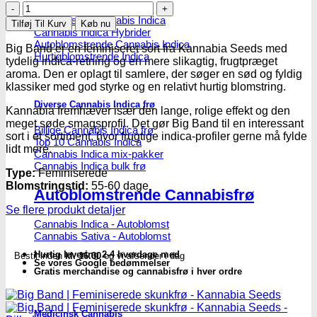
Big
Band
Feminiseret Cannabis Indica
Tilføj Til Kurv
Køb nu
Cannabis Indica Hybrider
|
Autoblomstrende Cannabis Indica
Feminiserede
Big Band er en feminiseret sort fra Kannabia Seeds med
Hurtigblomstrende Indica
skunkfrø
tydelig indica-retning og en mere slikagtig, frugtpræget
-
aroma. Den er oplagt til samlere, der søger en sød og fyldig
Kannabia
klassiker med god styrke og en relativt hurtig blomstring.
Seeds
Diverse Cannabis Indica frø
antal
Kannabia fremhæver især den lange, rolige effekt og den
meget søde smagsprofil. Det gør Big Band til en interessant
Billige Cannabis Indica frø
sort i et sortiment, hvor frugtige indica-profiler gerne må fylde
Top 10 Cannabis Indica
lidt mere.
Cannabis Indica mix-pakker
Cannabis Indica bulk frø
Type:
Feminiserede
Blomstringstid:
55-60 dage
Autoblomstrende Cannabisfrø
Se flere produkt detaljer
Cannabis Indica - Autoblomst
Cannabis Sativa - Autoblomst
Hurtig levering 2-4 hverdage med
Bestil inden
kl. 16.00
og vi afsender i dag
Se vores Google bedømmelser
Gratis merchandise og cannabisfrø i hver ordre
Medicinsk Cannabis