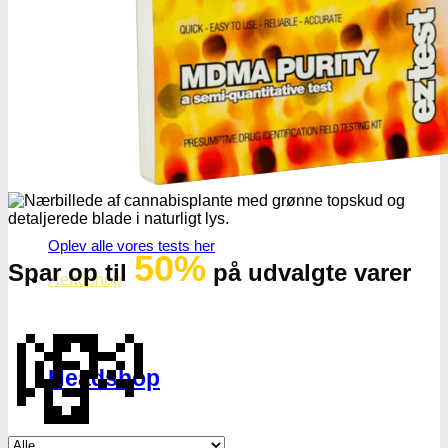
Oplev alle vores tests her
50%
Spar op til
på udvalgte varer
Headshop
💸
Headshop
Se alle tilbud her