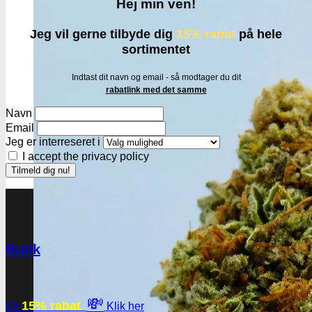
Hej min ven!
Jeg vil gerne tilbyde dig
15% rabat
på hele
sortimentet
Indtast dit navn og email - så modtager du dit
rabatlink med det samme
Navn
Email
Jeg er interreseret i
I accept the privacy policy
Butik
💸
15% rabat
Få
Klik her