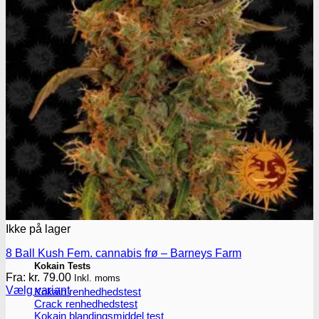
Oplev ALLe vores
brands lige her
Gå til brands
Narkotests
Narkotests
Ikke på lager
8 Ball Kush Fem. cannabis frø – Barneys Farm
Kokain Tests
Fra:
kr.
79.00
Inkl. moms
Vælg variant
Kokain renhedhedstest
Dette
Crack renhedhedstest
vare
Kokain blandingsmiddel test