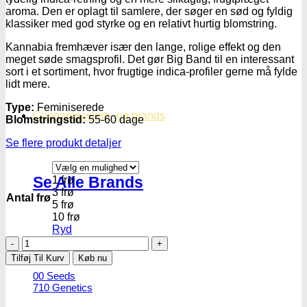
aroma. Den er oplagt til samlere, der søger en sød og fyldig
klassiker med god styrke og en relativt hurtig blomstring.
Kannabia fremhæver især den lange, rolige effekt og den
meget søde smagsprofil. Det gør Big Band til en interessant
sort i et sortiment, hvor frugtige indica-profiler gerne må fylde
lidt mere.
Type:
Feminiserede
Cannabisavlere -og brands
Blomstringstid:
55-60 dage
Se flere produkt detaljer
Se Alle Brands
1 frø
3 frø
Antal frø
5 frø
10 frø
Ryd
Big
123
Band
Tilføj Til Kurv
Køb nu
|
00 Seeds
Feminiserede
710 Genetics
skunkfrø
-