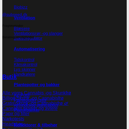
Biobizz
@subseed.dk
Ventilation
Fragtmetoder
Blæsere
Ventilationsrør -og slanger
Betalingsmuligheder
Blæseregulator
Automatisering
Tidskontrol
Klimakontrol
Lys skinner
Vandkølere
Butik
Plantepotter og bakker
Alle vores Cannabis -og Skunkfrø
Air-Pot®
Billige Skunk -og Cannabisfrø
Plantepotter i stof
Gratis Skunk -og Cannabisfrø 🌿
Almindelige plantepotter
Cannabis brands og avlere
Plastikbakker
Papir og filter
Narkotests
Headshop
Reflektorer & tilbehør