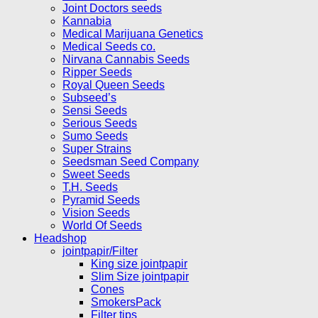
Joint Doctors seeds
Kannabia
Medical Marijuana Genetics
Medical Seeds co.
Nirvana Cannabis Seeds
Ripper Seeds
Royal Queen Seeds
Subseed’s
Sensi Seeds
Serious Seeds
Sumo Seeds
Super Strains
Seedsman Seed Company
Sweet Seeds
T.H. Seeds
Pyramid Seeds
Vision Seeds
World Of Seeds
Headshop
jointpapir/Filter
King size jointpapir
Slim Size jointpapir
Cones
SmokersPack
Filter tips