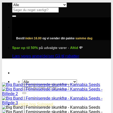
Fortsæt
til
Søg
indhold
efter:
Bestil
inden 16.00
og vi sender din pakke
samme dag
Spar op til 50%
på udvalgte varer -
Altid
💸
Læs vores anmeldelser
Gå til rabatter
Søg
efter:
Skunkfrø hos Subseed