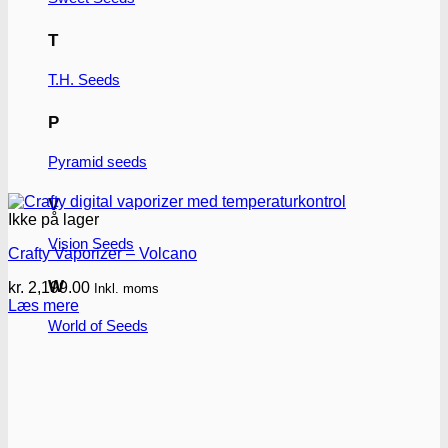
T
T.H. Seeds
P
Pyramid seeds
V
Ikke på lager
Vision Seeds
Crafty Vaporizer – Volcano
W
kr.
2,199.00
Inkl. moms
Læs mere
World of Seeds