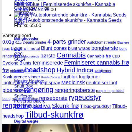
Dabbing
Mataro Blue | Feminiserede skunkfrø - Kannabia
Olie Bonger / Rigs
Seeds
Fra:
kr.
79.00
Tjubanger
Chillum
Kritic | Autoblomstrende skunkfrø - Kannabia Seeds
Piber
Fra:
kr.
65.00
Varenøgleord
Bonghoveder
4-parts grinder
0.01g
Autoblomstrende
2-parts grinder
0.1g
Blastere
Blunt cones
bongbørste
blunt wraps
Blastere i metal
Ø17
bong
i glas
Cannabis
Ø20
børste
Cannabis frø
rengøring
CBD
Bulldog seeds
SG14
Feminiseret cannabis frø
feminiserede
Cyclone Blunts
headshop
Hybrid
Indica
frø
Sniff & Snus
glasrens
kalkfjerner
lugtblok
lugtfjerner
Konkurrence vinder
Kush Conical
Master blastere
Medicinsk
lugtneutralisering
lugt spray
neutraliser lugt
Snuff Box
rengøring
piberens
rengøringsbørste
Snifferør
rengøringsmiddel
Sniffesæt
rygeudstyr
rensebørste
bong
rengøringstilbehør
Pulverbeholdere
rengøring
Sativa
Skunk frø
Tilbud-
Pulverknusere
Tilbud-groudstyr
Tilbud-skunkfrø
headshop
Digital vægte
0,1g vægte