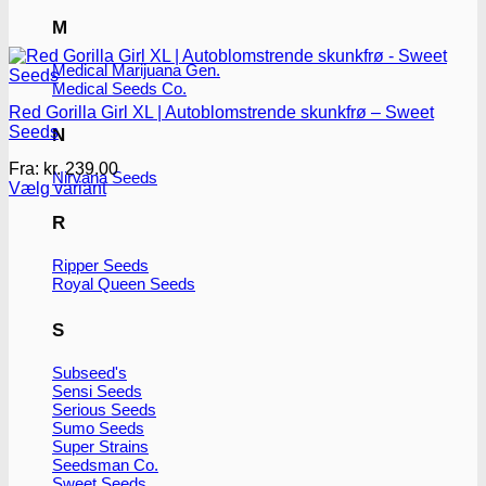
M
Medical Marijuana Gen.
Medical Seeds Co.
Red Gorilla Girl XL | Autoblomstrende skunkfrø – Sweet
Seeds
N
Fra:
kr.
239.00
Nirvana Seeds
Vælg variant
Dette
R
vare
har
flere
Ripper Seeds
Royal Queen Seeds
varianter.
Mulighederne
kan
S
vælges
på
Subseed's
varesiden
Sensi Seeds
Serious Seeds
Sumo Seeds
Super Strains
Seedsman Co.
Sweet Seeds