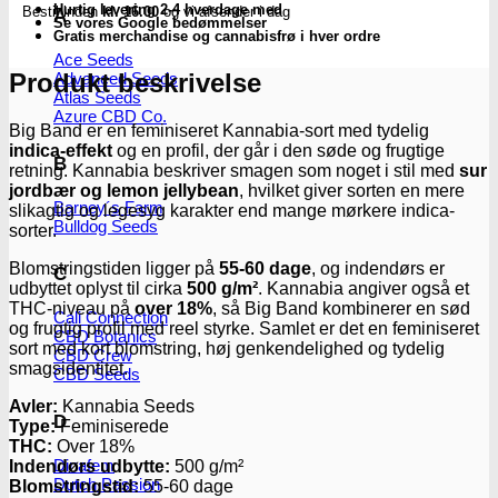
Hurtig levering 2-4 hverdage med
Bestil inden
kl. 16.00
og vi afsender i dag
Kannabia
A
Se vores Google bedømmelser
Seeds
Gratis merchandise og cannabisfrø i hver ordre
antal
Ace Seeds
Produkt beskrivelse
Advanced Seeds
Atlas Seeds
Azure CBD Co.
Big Band er en feminiseret Kannabia-sort med tydelig
indica-effekt
og en profil, der går i den søde og frugtige
B
retning. Kannabia beskriver smagen som noget i stil med
sur
jordbær og lemon jellybean
, hvilket giver sorten en mere
Barney´s Farm
slikagtig og legesyg karakter end mange mørkere indica-
Bulldog Seeds
sorter.
Blomstringstiden ligger på
55-60 dage
, og indendørs er
C
udbyttet oplyst til cirka
500 g/m²
. Kannabia angiver også et
THC-niveau på
over 18%
, så Big Band kombinerer en sød
Cali Connection
og frugtig profil med reel styrke. Samlet er det en feminiseret
CBD Botanics
sort med kort blomstring, høj genkendelighed og tydelig
CBD Crew
smagsidentitet.
CBD Seeds
Avler:
Kannabia Seeds
D
Type:
Feminiserede
THC:
Over 18%
Dinafem
Indendørs udbytte:
500 g/m²
Dutch Passion
Blomstringstid:
55-60 dage